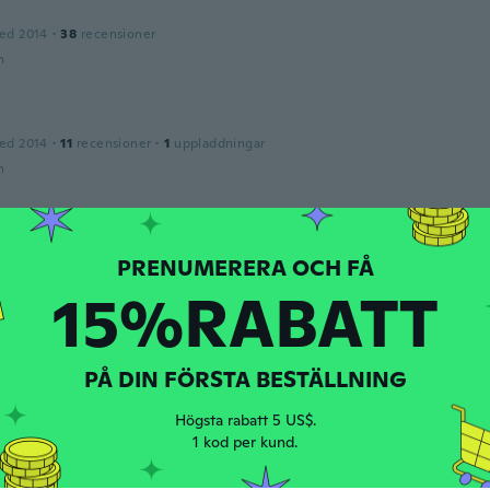
ed 2014
·
38
recensioner
n
ed 2014
·
11
recensioner
·
1
uppladdningar
n
ed 2019
·
1
recensioner
on 5/3 received on 6/23 I guess it's alright, but I wish the
15%RABATT
 bigger.
n
PÅ DIN FÖRSTA BESTÄLLNING
ed 2018
·
3
recensioner
Högsta rabatt 5 US$.
n
1 kod per kund.