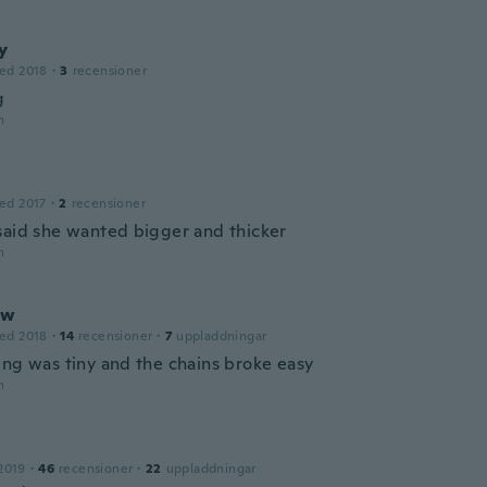
y
ed 2018
·
3
recensioner
g
n
ed 2017
·
2
recensioner
said she wanted bigger and thicker
n
ew
ed 2018
·
14
recensioner
·
7
uppladdningar
ing was tiny and the chains broke easy
n
2019
·
46
recensioner
·
22
uppladdningar