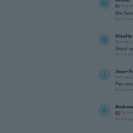
N
Gick m
Me fasi
för 5 år se
Gizelle
G
Gick med 
Good qu
för 5 år se
Jean-F
J
Gick med 
Pas rec
för 6 år se
Andre
A
Gick m
för 6 år se