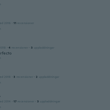
n
ed 2016
·
11
recensioner
n
2018
·
4
recensioner
·
3
uppladdningar
rfecto
n
ed 2018
·
3
recensioner
·
2
uppladdningar
n
y
ed 2014
·
17
recensioner
·
3
uppladdningar
n