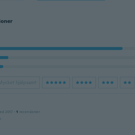
ioner
Mycket hjälpsamt
ed 2017
·
1
recensioner
n