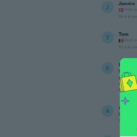
Jannie
J
Gick m
för 6 år se
Tom
T
Gick m
för 6 år se
Krystal
K
Gick m
Ordered 
slightly
för 6 år se
Adrian
A
Gick m
för 6 år se