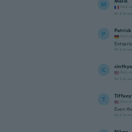
Malik
M
Gick m
för 5 år se
Patrick
P
Gick m
Entspri
för 5 år se
cinthy
C
Gick m
för 5 år se
Tiffany
T
Gick m
Even tho
för 5 år se
Nilmo