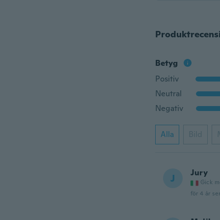
Produktrecens
Betyg
Positiv
Neutral
Negativ
Alla
Bild
Jury
J
Gick m
för 4 år se