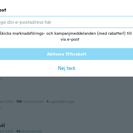
an
ed 2019
·
2
recensioner
ost
te é pequeno, e a bola para se colocar na boca é muito dura
n
Skicka marknadsförings- och kampanjmeddelanden (med rabatter!) till
via e-post
2018
·
134
recensioner
n
Aktivera 15%rabatt
Nej tack
ed 2017
·
2
recensioner
n
ed 2018
·
110
recensioner
·
1
uppladdningar
n
ël
ed 2018
·
14
recensioner