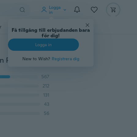
Logga
in
r
Djurtillbehör
Teknikprylar
Mer
Få tillgång till erbjudanden bara
för dig!
Logga in
BDSM Bondage Sex Kit Läder Handbojor Fetish Vuxen Restraints Bondage Vibrator Sexleksaker för kvinnor Slave Game
New to Wish?
Registrera dig
567
212
131
43
56