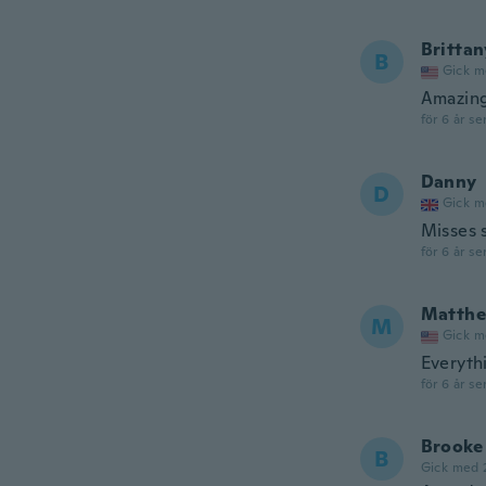
Brittan
B
Gick m
Amazin
för 6 år se
Danny
D
Gick m
Misses 
för 6 år se
Matth
M
Gick m
Everyth
för 6 år se
Brooke
B
Gick med 