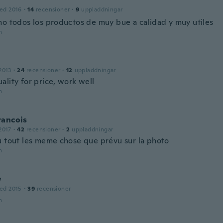
ed 2016
·
14
recensioner
·
9
uppladdningar
no todos los productos de muy bue a calidad y muy utiles
n
2013
·
24
recensioner
·
12
uppladdningar
ality for price, work well
n
rancois
2017
·
42
recensioner
·
2
uppladdningar
u tout les meme chose que prévu sur la photo
n
w
ed 2015
·
39
recensioner
n