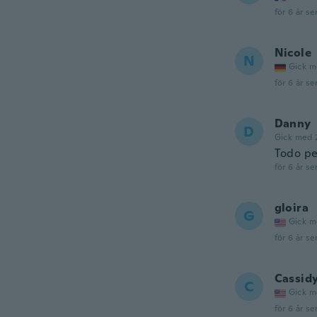
för 6 år se
Nicole
N
Gick m
för 6 år se
Danny
D
Gick med 
Todo pe
för 6 år se
gloira
G
Gick m
för 6 år se
Cassid
C
Gick m
för 6 år se