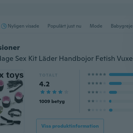
Nyligen visade
Populärt just nu
Mode
Babygreje
sioner
TOTALT
4.2
1009 betyg
Visa produktinformation