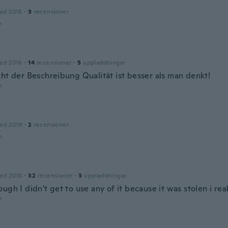
ed 2018
·
3
recensioner
n
ed 2016
·
14
recensioner
·
5
uppladdningar
cht der Beschreibung Qualität ist besser als man denkt!
n
a
ed 2019
·
2
recensioner
n
ed 2016
·
32
recensioner
·
3
uppladdningar
ugh I didn't get to use any of it because it was stolen i reall
n