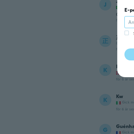
Jonath
J
Gick m
E-p
O chico
för 6 år se
正美
正
Gick med 
för 6 år se
Kasper
K
Gick m
för 6 år se
Kw
K
Gick m
för 6 år se
Guénha
G
Gick m