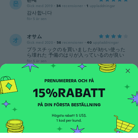
은
Gick med 2019
·
34
recensioner
·
1
uppladdningar
감사합니다
för 5 år sen
オサム
オ
Gick med 2020
·
56
recensioner
·
40
uppladdningar
プラスチックのを買いましたが3かい使った
ら壊れた 予備のはりが入っているのが良い
för 5 år sen
Ulrich W.
U
Gick med 2020
·
37
recensioner
·
16
uppladdningar
15%RABATT
Gute Qualität. Wie beschrieben 👍🏻
för 5 år sen
PÅ DIN FÖRSTA BESTÄLLNING
Rocco
Högsta rabatt 5 US$.
R
1 kod per kund.
Gick med 2016
·
84
recensioner
för 5 år sen