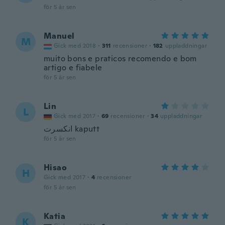
för 5 år sen
Manuel
M
Gick med 2018
·
311
recensioner
·
182
uppladdningar
muito bons e praticos recomendo e bom
artigo e fiabele
för 5 år sen
Lin
L
Gick med 2017
·
69
recensioner
·
34
uppladdningar
انكسرت kaputt
för 5 år sen
Hisao
H
Gick med 2017
·
4
recensioner
för 5 år sen
Katia
K