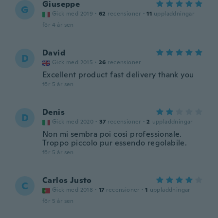
Giuseppe
G
Gick med 2019
·
62
recensioner
·
11
uppladdningar
för 4 år sen
David
D
Gick med 2015
·
26
recensioner
Excellent product fast delivery thank you
för 5 år sen
Denis
D
Gick med 2020
·
37
recensioner
·
2
uppladdningar
Non mi sembra poi così professionale.
Troppo piccolo pur essendo regolabile.
för 5 år sen
Carlos Justo
C
Gick med 2018
·
17
recensioner
·
1
uppladdningar
för 5 år sen