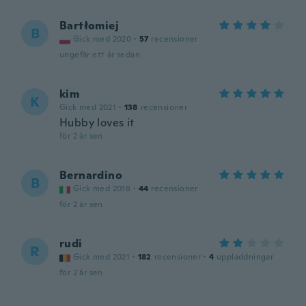
Bartłomiej
B
Gick med 2020
·
57
recensioner
ungefär ett år sedan
kim
K
Gick med 2021
·
138
recensioner
Hubby loves it
för 2 år sen
Bernardino
B
Gick med 2018
·
44
recensioner
för 2 år sen
rudi
R
Gick med 2021
·
182
recensioner
·
4
uppladdningar
för 2 år sen