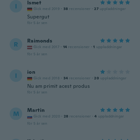
Ismet
I
Gick med 2019
·
38
recensioner
·
27
uppladdningar
Supergut
för 5 år sen
Raimonds
R
Gick med 2017
·
14
recensioner
·
1
uppladdningar
för 5 år sen
ion
I
Gick med 2018
·
34
recensioner
·
20
uppladdningar
Nu am primit acest produs
för 5 år sen
Martin
M
Gick med 2020
·
28
recensioner
·
4
uppladdningar
för 5 år sen