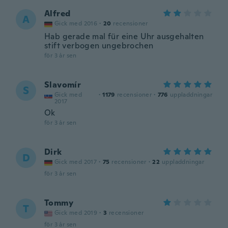
Alfred
A
Gick med 2016
·
20
recensioner
Hab gerade mal für eine Uhr ausgehalten
stift verbogen ungebrochen
för 3 år sen
Slavomír
S
Gick med
·
1179
recensioner
·
776
uppladdningar
2017
Ok
för 3 år sen
Dirk
D
Gick med 2017
·
75
recensioner
·
22
uppladdningar
för 3 år sen
Tommy
T
Gick med 2019
·
3
recensioner
för 3 år sen