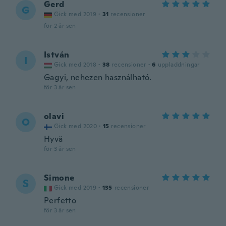
Gerd
G
Gick med 2019
·
31
recensioner
för 2 år sen
István
I
Gick med 2018
·
38
recensioner
·
6
uppladdningar
Gagyi, nehezen használható.
för 3 år sen
olavi
O
Gick med 2020
·
15
recensioner
Hyvä
för 3 år sen
Simone
S
Gick med 2019
·
135
recensioner
Perfetto
för 3 år sen