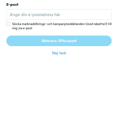
E-post
Inseon
I
Gick med 2021
·
2
recensioner
·
3
uppladdningar
Good
Skicka marknadsförings- och kampanjmeddelanden (med rabatter!) till
för 5 år sen
mig via e-post
Gheorghe
Aktivera 15%rabatt
G
Gick med 2018
·
228
recensioner
·
3
uppladdningar
för 5 år sen
Nej tack
Antonio
A
Gick med 2021
·
9
recensioner
för 5 år sen
우동
우
Gick med 2021
·
103
recensioner
för 5 år sen
Turan