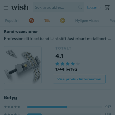
Logga in
Populärt
Nyligen visade
Pop
Kundrecensioner
Professionellt klockband Länkstift Justerbart metallborttagningsmedel 3 stift Reparationsverktyg
TOTALT
4.1
1744 betyg
Visa produktinformation
Betyg
917
356