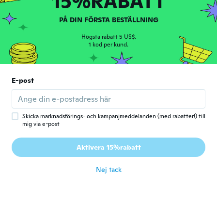
15%RABATT
A
Gick med 2018
·
420
recensioner
·
4
uppladdningar
för 5 år sen
PÅ DIN FÖRSTA BESTÄLLNING
Högsta rabatt 5 US$.
Heather
1 kod per kund.
H
Gick med 2020
·
71
recensioner
för 5 år sen
E-post
Marion
M
Gick med 2017
·
15
recensioner
för 5 år sen
Skicka marknadsförings- och kampanjmeddelanden (med rabatter!) till
mig via e-post
Sara
S
Aktivera 15%rabatt
Gick med 2015
·
125
recensioner
för 5 år sen
Nej tack
Paris
P
Gick med 2018
·
9
recensioner
·
2
uppladdningar
It fit great