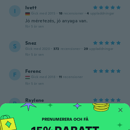
Ivett
I
Gick med 2015
·
18
recensioner
·
4
uppladdningar
Jó méretezés, jó anyaga van.
för 5 år sen
Snez
S
Gick med 2020
·
372
recensioner
·
29
uppladdningar
för 5 år sen
Ferenc
F
Gick med 2018
·
11
recensioner
för 5 år sen
Raylene
R
Gick med 2018
·
30
recensioner
·
1
uppladdningar
för 5 år sen
Anna