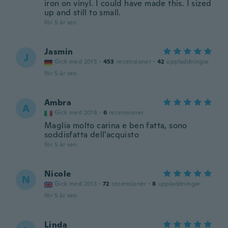
iron on vinyl. I could have made this. I sized
up and still to small.
för 5 år sen
Jasmin
J
Gick med 2015
·
453
recensioner
·
42
uppladdningar
för 5 år sen
Ambra
A
Gick med 2018
·
6
recensioner
Maglia molto carina e ben fatta, sono
soddisfatta dell'acquisto
för 5 år sen
Nicole
N
Gick med 2013
·
72
recensioner
·
8
uppladdningar
för 5 år sen
Linda