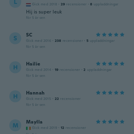
L
Gick med 2018
·
29
recensioner
·
8
uppladdningar
Hij is super leuk
för 5 år sen
SC
S
Gick med 2016
·
238
recensioner
·
5
uppladdningar
för 5 år sen
Hailie
H
Gick med 2014
·
19
recensioner
·
2
uppladdningar
för 5 år sen
Hannah
H
Gick med 2015
·
22
recensioner
för 5 år sen
Maylla
M
Gick med 2019
·
12
recensioner