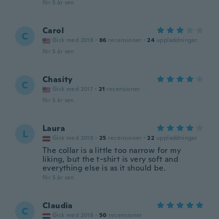
för 5 år sen
Carol
C
Gick med 2018
·
86
recensioner
·
24
uppladdningar
för 5 år sen
Chasity
C
Gick med 2017
·
21
recensioner
för 5 år sen
Laura
L
Gick med 2018
·
25
recensioner
·
22
uppladdningar
The collar is a little too narrow for my
liking, but the t-shirt is very soft and
everything else is as it should be.
för 5 år sen
Claudia
C
Gick med 2018
·
50
recensioner