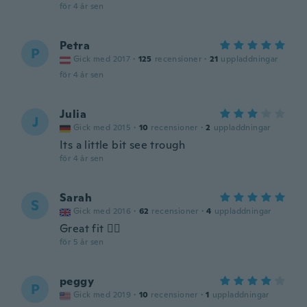
för 4 år sen
Petra
P
Gick med 2017
·
125
recensioner
·
21
uppladdningar
för 4 år sen
Julia
J
Gick med 2015
·
10
recensioner
·
2
uppladdningar
Its a little bit see trough
för 4 år sen
Sarah
S
Gick med 2016
·
62
recensioner
·
4
uppladdningar
Great fit 👌🏻
för 5 år sen
peggy
P
Gick med 2019
·
10
recensioner
·
1
uppladdningar