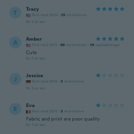
Tracy
T
Gick med 2020
·
25
recensioner
för 5 år sen
Amber
A
Gick med 2013
·
90
recensioner
·
19
uppladdningar
Cute
för 5 år sen
Jessica
J
Gick med 2016
·
3
recensioner
för 5 år sen
Eve
E
Gick med 2014
·
3
recensioner
Fabric and print are poor quality
för 5 år sen