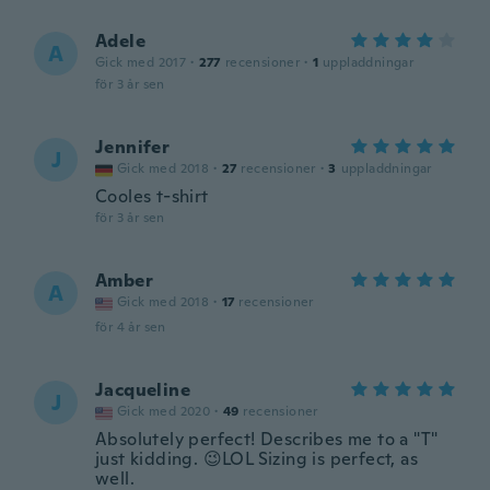
Adele
A
Gick med 2017
·
277
recensioner
·
1
uppladdningar
för 3 år sen
Jennifer
J
Gick med 2018
·
27
recensioner
·
3
uppladdningar
Cooles t-shirt
för 3 år sen
Amber
A
Gick med 2018
·
17
recensioner
för 4 år sen
Jacqueline
J
Gick med 2020
·
49
recensioner
Absolutely perfect! Describes me to a "T"
just kidding. 😉LOL Sizing is perfect, as
well.