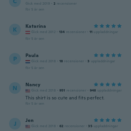
C
Gick med 2019
·
2
recensioner
för 5 år sen
Katarína
K
Gick med 2012
·
134
recensioner
·
11
uppladdningar
för 5 år sen
Paula
P
Gick med 2018
·
18
recensioner
·
3
uppladdningar
för 5 år sen
Nancy
N
Gick med 2018
·
951
recensioner
·
948
uppladdningar
This shirt is so cute and fits perfect.
för 5 år sen
Jen
J
Gick med 2018
·
62
recensioner
·
35
uppladdningar