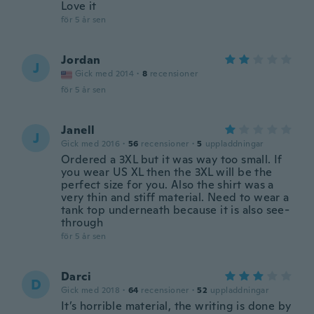
Love it
för 5 år sen
Jordan
J
Gick med 2014
·
8
recensioner
för 5 år sen
Janell
J
Gick med 2016
·
56
recensioner
·
5
uppladdningar
Ordered a 3XL but it was way too small. If
you wear US XL then the 3XL will be the
perfect size for you. Also the shirt was a
very thin and stiff material. Need to wear a
tank top underneath because it is also see-
through
för 5 år sen
Darci
D
Gick med 2018
·
64
recensioner
·
52
uppladdningar
It’s horrible material, the writing is done by