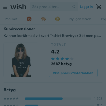
Logga in
Populärt
Nyligen visade
Pop
Kundrecensioner
Kvinnor kortärmad vit svart T-shirt Brevtryck Söt men psykotröja
TOTALT
4.2
2687 betyg
Visa produktinformation
Betyg
1,523
512