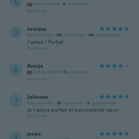
L
Gick med 2018
·
3
recensioner
för 5 år sen
Josiane
J
Gick med 2017
·
151
recensioner
·
120
uppladdningar
J'adore ! Parfait
för 5 år sen
Annija
A
Gick med 2018
·
4
recensioner
för 5 år sen
Johanne
J
Gick med 2018
·
25
recensioner
·
3
uppladdningar
Je l adore parfait et bon matériel merci
för 5 år sen
jamie
J