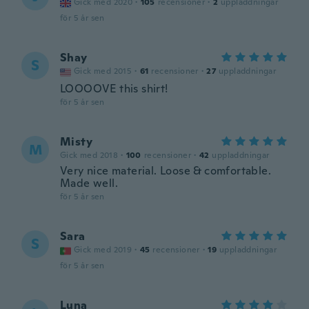
Gick med 2020
·
105
recensioner
·
2
uppladdningar
för 5 år sen
Shay
S
Gick med 2015
·
61
recensioner
·
27
uppladdningar
LOOOOVE this shirt!
för 5 år sen
Misty
M
Gick med 2018
·
100
recensioner
·
42
uppladdningar
Very nice material. Loose & comfortable.
Made well.
för 5 år sen
Sara
S
Gick med 2019
·
45
recensioner
·
19
uppladdningar
för 5 år sen
Luna