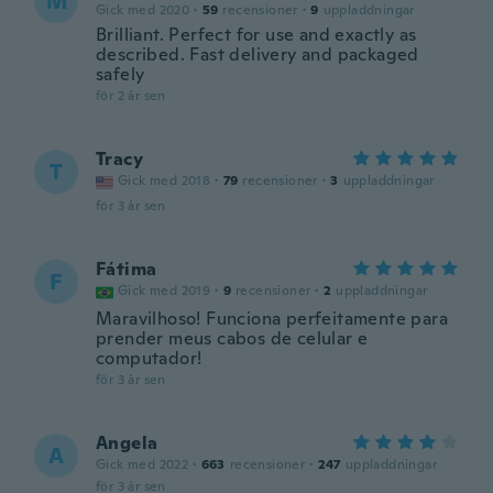
M
Gick med 2020
·
59
recensioner
·
9
uppladdningar
Brilliant. Perfect for use and exactly as
described. Fast delivery and packaged
safely
för 2 år sen
Tracy
T
Gick med 2018
·
79
recensioner
·
3
uppladdningar
för 3 år sen
Fátima
F
Gick med 2019
·
9
recensioner
·
2
uppladdningar
Maravilhoso! Funciona perfeitamente para
prender meus cabos de celular e
computador!
för 3 år sen
Angela
A
Gick med 2022
·
663
recensioner
·
247
uppladdningar
för 3 år sen