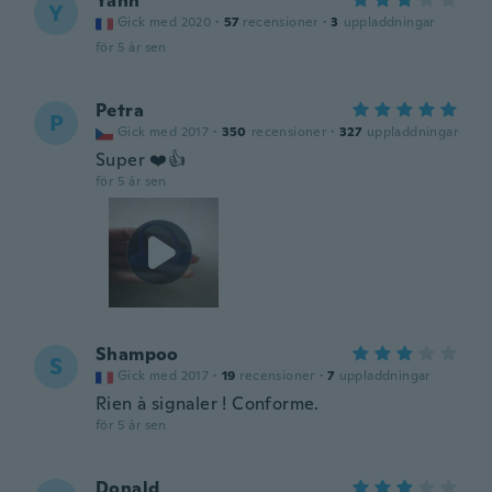
Yann
Y
Gick med 2020
·
57
recensioner
·
3
uppladdningar
för 5 år sen
Petra
P
Gick med 2017
·
350
recensioner
·
327
uppladdningar
Super ❤️👍
för 5 år sen
Shampoo
S
Gick med 2017
·
19
recensioner
·
7
uppladdningar
Rien à signaler ! Conforme.
för 5 år sen
Donald