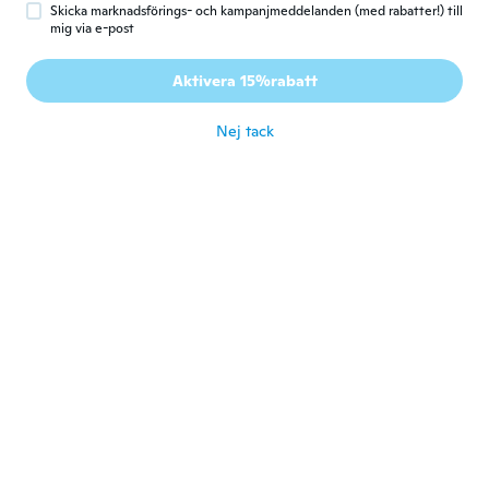
Skicka marknadsförings- och kampanjmeddelanden (med rabatter!) till
Betty
B
mig via e-post
Gick med 2018
·
31
recensioner
·
17
uppladdningar
Ideaal voor mijn kabeltjes ordelijk op te
Aktivera 15%rabatt
bergen
för 5 år sen
Nej tack
Karen
K
Gick med 2017
·
609
recensioner
·
31
uppladdningar
för 5 år sen
Corinne
C
Gick med 2020
·
5
recensioner
för 5 år sen
Emma
E
Gick med 2017
·
6
recensioner
för 5 år sen