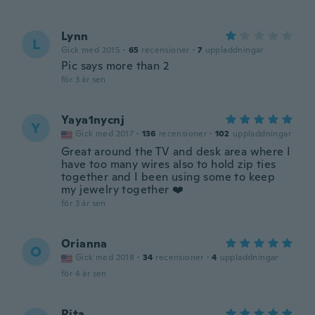
Lynn
L
Gick med 2015
·
65
recensioner
·
7
uppladdningar
Pic says more than 2
för 3 år sen
Yaya1nycnj
Y
Gick med 2017
·
136
recensioner
·
102
uppladdningar
Great around the TV and desk area where I
have too many wires also to hold zip ties
together and I been using some to keep
my jewelry together ❤️
för 3 år sen
Orianna
O
Gick med 2018
·
34
recensioner
·
4
uppladdningar
för 4 år sen
Rita