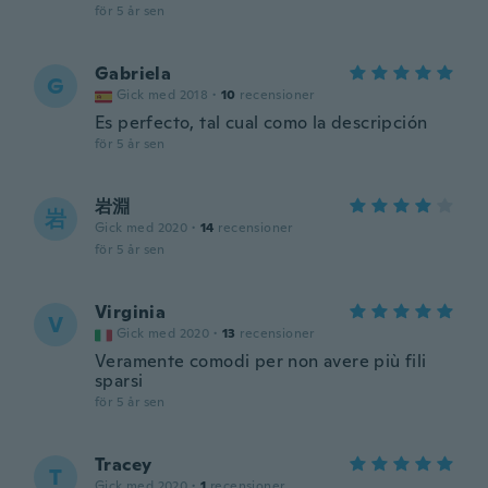
för 5 år sen
Gabriela
G
Gick med 2018
·
10
recensioner
Es perfecto, tal cual como la descripción
för 5 år sen
岩淵
岩
Gick med 2020
·
14
recensioner
för 5 år sen
Virginia
V
Gick med 2020
·
13
recensioner
Veramente comodi per non avere più fili
sparsi
för 5 år sen
Tracey
T
Gick med 2020
·
1
recensioner