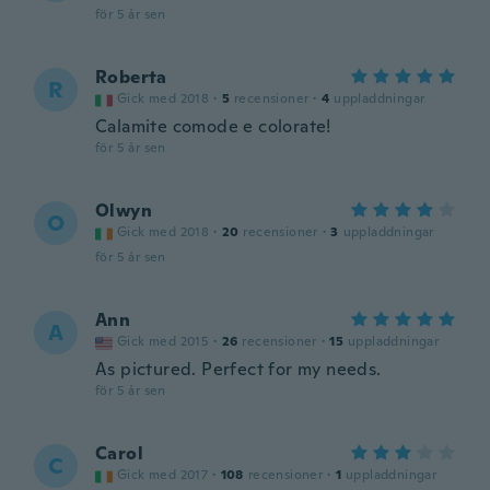
för 5 år sen
Roberta
R
Gick med 2018
·
5
recensioner
·
4
uppladdningar
Calamite comode e colorate!
för 5 år sen
Olwyn
O
Gick med 2018
·
20
recensioner
·
3
uppladdningar
för 5 år sen
Ann
A
Gick med 2015
·
26
recensioner
·
15
uppladdningar
As pictured. Perfect for my needs.
för 5 år sen
Carol
C
Gick med 2017
·
108
recensioner
·
1
uppladdningar