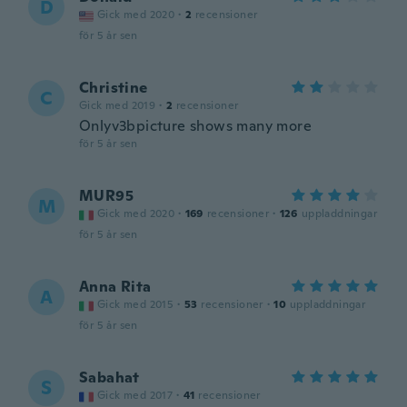
D
Gick med 2020
·
2
recensioner
för 5 år sen
Christine
C
Gick med 2019
·
2
recensioner
Onlyv3bpicture shows many more
för 5 år sen
MUR95
M
Gick med 2020
·
169
recensioner
·
126
uppladdningar
för 5 år sen
Anna Rita
A
Gick med 2015
·
53
recensioner
·
10
uppladdningar
för 5 år sen
Sabahat
S
Gick med 2017
·
41
recensioner