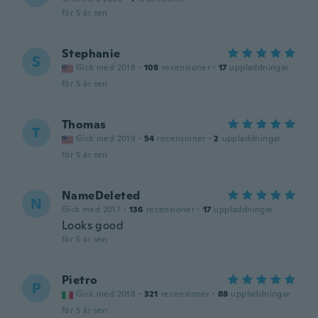
för 5 år sen
Stephanie
S
Gick med 2018
·
108
recensioner
·
17
uppladdningar
för 5 år sen
Thomas
T
Gick med 2019
·
54
recensioner
·
2
uppladdningar
för 5 år sen
NameDeleted
N
Gick med 2017
·
136
recensioner
·
17
uppladdningar
Looks good
för 5 år sen
Pietro
P
Gick med 2018
·
321
recensioner
·
88
uppladdningar
för 5 år sen