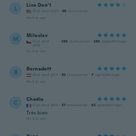
Lisa Don't
L
Gick med 2020
·
48
recensioner
för 5 år sen
Miloslav
M
Gick med
·
293
recensioner
·
263
uppladdningar
2016
för 5 år sen
Bernadett
B
Gick med 2014
·
62
recensioner
·
7
uppladdningar
för 5 år sen
Chadia
C
Gick med 2019
·
57
recensioner
·
35
uppladdningar
Très bien
för 5 år sen