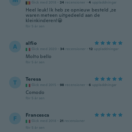
M
Gick med 2018
·
24
recensioner
·
4
uppladdningar
Heel leuk! Ik heb ze opnieuw besteld ,ze
waren meteen uitgedeeld aan de
kleinkinderen!😀
för 5 år sen
alfio
A
Gick med 2020
·
34
recensioner
·
12
uppladdningar
Molto bello
för 5 år sen
Teresa
T
Gick med 2015
·
98
recensioner
·
6
uppladdningar
Comodo
för 5 år sen
Francesca
F
Gick med 2018
·
21
recensioner
för 5 år sen