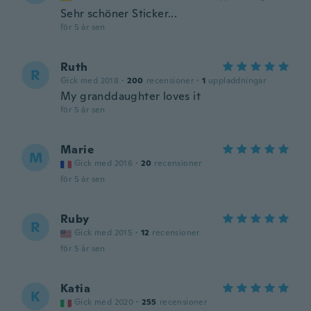
Sehr schöner Sticker...
för 5 år sen
Ruth
R
Gick med 2018
·
200
recensioner
·
1
uppladdningar
My granddaughter loves it
för 5 år sen
Marie
M
Gick med 2016
·
20
recensioner
för 5 år sen
Ruby
R
Gick med 2015
·
12
recensioner
för 5 år sen
Katia
K
Gick med 2020
·
255
recensioner