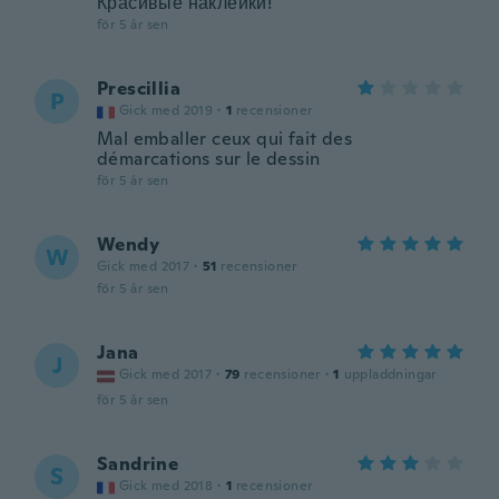
Красивые наклейки!
för 5 år sen
Prescillia
P
Gick med 2019
·
1
recensioner
Mal emballer ceux qui fait des
démarcations sur le dessin
för 5 år sen
Wendy
W
Gick med 2017
·
51
recensioner
för 5 år sen
Jana
J
Gick med 2017
·
79
recensioner
·
1
uppladdningar
för 5 år sen
Sandrine
S
Gick med 2018
·
1
recensioner