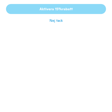
Dorota
D
Aktivera 15%rabatt
Gick med 2017
·
52
recensioner
·
1
uppladdningar
för 5 år sen
Nej tack
Kni
K
Gick med 2015
·
33
recensioner
·
1
uppladdningar
för 6 år sen
Acebad
A
Gick med 2017
·
42
recensioner
·
2
uppladdningar
Jolie et rend bien
för 6 år sen
Margaret
M
Gick med 2019
·
1
recensioner
för 6 år sen
Susan