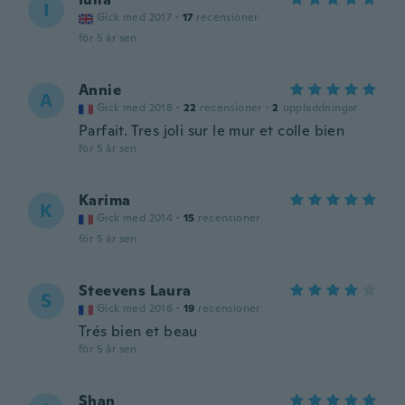
I
Gick med 2017
·
17
recensioner
för 5 år sen
Annie
A
Gick med 2018
·
22
recensioner
·
2
uppladdningar
Parfait. Tres joli sur le mur et colle bien
för 5 år sen
Karima
K
Gick med 2014
·
15
recensioner
för 5 år sen
Steevens Laura
S
Gick med 2016
·
19
recensioner
Trés bien et beau
för 5 år sen
Shan