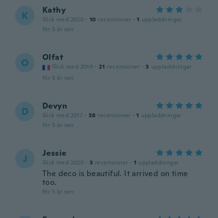
Kathy
K
Gick med 2020
·
10
recensioner
·
1
uppladdningar
för 5 år sen
Olfat
O
Gick med 2019
·
21
recensioner
·
3
uppladdningar
för 5 år sen
Devyn
D
Gick med 2017
·
38
recensioner
·
1
uppladdningar
för 5 år sen
Jessie
J
Gick med 2020
·
3
recensioner
·
1
uppladdningar
The deco is beautiful. It arrived on time
too.
för 5 år sen