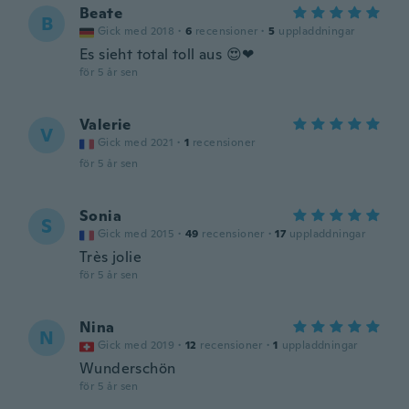
Beate
B
Gick med 2018
·
6
recensioner
·
5
uppladdningar
Es sieht total toll aus 😍❤
för 5 år sen
Valerie
V
Gick med 2021
·
1
recensioner
för 5 år sen
Sonia
S
Gick med 2015
·
49
recensioner
·
17
uppladdningar
Très jolie
för 5 år sen
Nina
N
Gick med 2019
·
12
recensioner
·
1
uppladdningar
Wunderschön
för 5 år sen