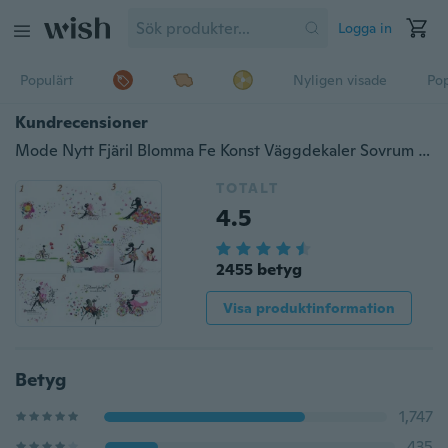
Logga in
Populärt
Nyligen visade
Pop
Kundrecensioner
Mode Nytt Fjäril Blomma Fe Konst Väggdekaler Sovrum Vardagsrum Väggar Dekor
TOTALT
4.5
2455 betyg
Visa produktinformation
Betyg
1,747
435