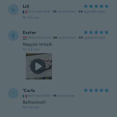
Lili
L
Gick med 2018
·
55
recensioner
·
28
uppladdningar
för 4 år sen
Eszter
E
Gick med 2020
·
59
recensioner
·
55
uppladdningar
Nagyon tetszik
för 5 år sen
'Carla
'
Gick med 2015
·
14
recensioner
Bellissimo!!!
för 5 år sen