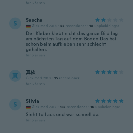
för 5 år sen
Sascha
S
Gick med 2018
·
52
recensioner
·
18
uppladdningar
Der Kleber klebt nicht das ganze Bild lag
am nächsten Tag auf dem Boden Das hat
schon beim aufkleben sehr schlecht
gehalten.
för 5 år sen
真依
真
Gick med 2018
·
15
recensioner
för 5 år sen
Silvia
S
Gick med 2017
·
187
recensioner
·
16
uppladdningar
Sieht toll aus und war schnell da.
för 5 år sen