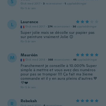
S
Gick med 2017
·
3
recensioner
·
1
uppladdningar
för 5 år sen
Laurence
L
Gick med 2017
·
274
recensioner
·
36
uppladdningar
Super jolie mais se décolle sur papier pas
sur peinture vraiment Jolie 😊
för 5 år sen
Mauréén
M
Gick med 2018
·
368
recensioner
·
48
uppladdningar
Franchement je conseille à 10.000% Super
simple à mettre et vous avez des numéros
pour pas se tromper !!!! Ça fait ma 3ieme
commande et il y en aura pleins d'autres 💙
💜❤️
för 5 år sen
Rebekah
R
Gick med 2020
·
6
recensioner