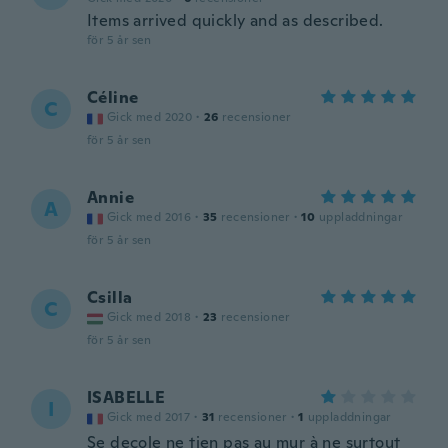
Items arrived quickly and as described.
för 5 år sen
Céline
C
Gick med 2020
·
26
recensioner
för 5 år sen
Annie
A
Gick med 2016
·
35
recensioner
·
10
uppladdningar
för 5 år sen
Csilla
C
Gick med 2018
·
23
recensioner
för 5 år sen
ISABELLE
I
Gick med 2017
·
31
recensioner
·
1
uppladdningar
Se decole ne tien pas au mur à ne surtout