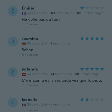
Émilie
É
Gick med 2012
·
123
recensioner
·
103
uppladdningar
Ne colle pas du tout
för 5 år sen
Jasmina
J
Gick med 2018
·
7
recensioner
Schön
för 5 år sen
yolanda
Y
Gick med 2017
·
54
recensioner
·
49
uppladdningar
Me encanta es la segunda vez que lo pido.
för 5 år sen
Izabella
I
Gick med 2020
·
1
recensioner
för 5 år sen