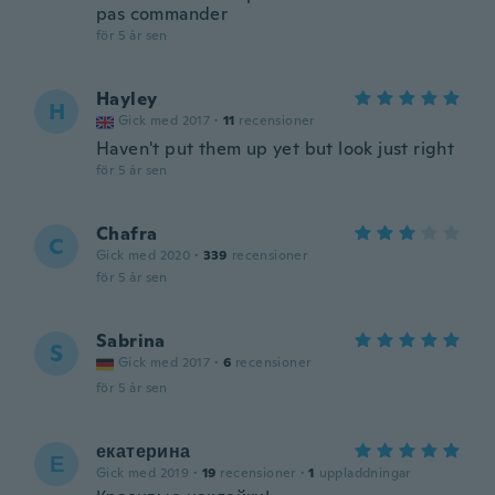
pas commander
för 5 år sen
Hayley
H
Gick med 2017
·
11
recensioner
Haven't put them up yet but look just right
för 5 år sen
Chafra
C
Gick med 2020
·
339
recensioner
för 5 år sen
Sabrina
S
Gick med 2017
·
6
recensioner
för 5 år sen
екатерина
Е
Gick med 2019
·
19
recensioner
·
1
uppladdningar