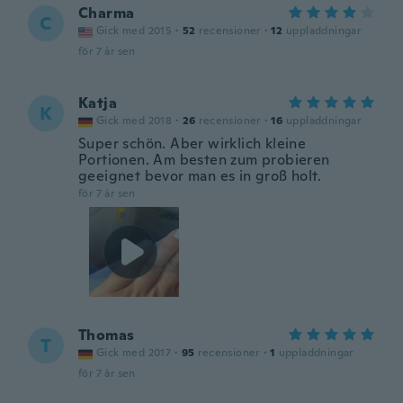
Charma
C
Gick med 2015
·
52
recensioner
·
12
uppladdningar
för 7 år sen
Katja
K
Gick med 2018
·
26
recensioner
·
16
uppladdningar
Super schön. Aber wirklich kleine
Portionen. Am besten zum probieren
geeignet bevor man es in groß holt.
för 7 år sen
Thomas
T
Gick med 2017
·
95
recensioner
·
1
uppladdningar
för 7 år sen