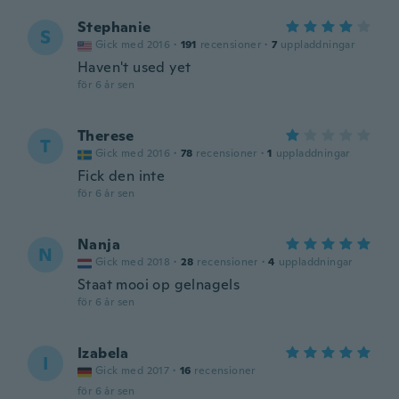
Stephanie
S
Gick med 2016
·
191
recensioner
·
7
uppladdningar
Haven't used yet
för 6 år sen
Therese
T
Gick med 2016
·
78
recensioner
·
1
uppladdningar
Fick den inte
för 6 år sen
Nanja
N
Gick med 2018
·
28
recensioner
·
4
uppladdningar
Staat mooi op gelnagels
för 6 år sen
Izabela
I
Gick med 2017
·
16
recensioner
för 6 år sen