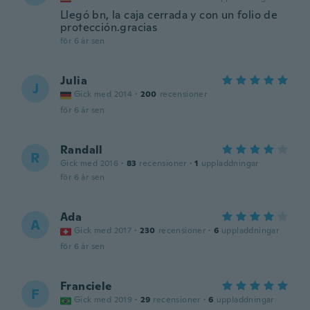
Llegó bn, la caja cerrada y con un folio de
protección.gracias
för 6 år sen
Julia
J
Gick med 2014
·
200
recensioner
för 6 år sen
Randall
R
Gick med 2016
·
83
recensioner
·
1
uppladdningar
för 6 år sen
Ada
A
Gick med 2017
·
230
recensioner
·
6
uppladdningar
för 6 år sen
Franciele
F
Gick med 2019
·
29
recensioner
·
6
uppladdningar