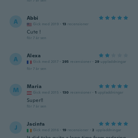
för 7 år sen
Abbi
A
Gick med 2019
·
13
recensioner
Cute !
för 7 år sen
Alexa
A
Gick med 2017
·
295
recensioner
·
29
uppladdningar
för 7 år sen
Maria
M
Gick med 2015
·
130
recensioner
·
1
uppladdningar
Super!!
för 7 år sen
Jacinta
J
Gick med 2016
·
19
recensioner
·
2
uppladdningar
It did take quite a long time from ordering