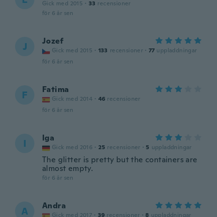
Gick med 2015
·
33
recensioner
för 6 år sen
Jozef
J
Gick med 2015
·
133
recensioner
·
77
uppladdningar
för 6 år sen
Fatima
F
Gick med 2014
·
46
recensioner
för 6 år sen
Iga
I
Gick med 2016
·
25
recensioner
·
5
uppladdningar
The glitter is pretty but the containers are
almost empty.
för 6 år sen
Andra
A
Gick med 2017
·
39
recensioner
·
8
uppladdningar