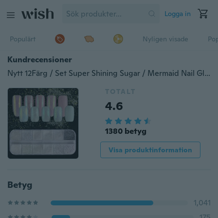
Logga in
Populärt
Nyligen visade
Pop
Kundrecensioner
Nytt 12Färg / Set Super Shining Sugar / Mermaid Nail Glitter Powder Holographic Laser Pigment Dust Manicure Powder Nail Art Decoration
TOTALT
4.6
1380 betyg
Visa produktinformation
Betyg
1,041
175