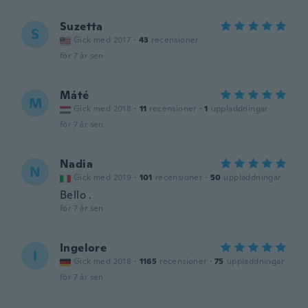
Suzetta
S
Gick med 2017
·
43
recensioner
för 7 år sen
Máté
M
Gick med 2018
·
11
recensioner
·
1
uppladdningar
för 7 år sen
Nadia
N
Gick med 2019
·
101
recensioner
·
50
uppladdningar
Bello .
för 7 år sen
Ingelore
I
Gick med 2018
·
1165
recensioner
·
75
uppladdningar
för 7 år sen