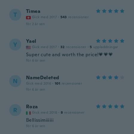
Timea
T
Gick med 2017
·
543
recensioner
för 2 år sen
Yael
Y
Gick med 2017
·
32
recensioner
·
5
uppladdningar
Super cute and worth the price!💗💗💗
för 6 år sen
NameDeleted
N
Gick med 2016
·
101
recensioner
för 6 år sen
Roza
R
Gick med 2018
·
8
recensioner
Bellissimiiiiii
för 6 år sen