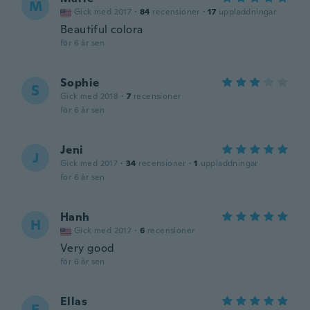
M
Gick med 2017
·
84
recensioner
·
17
uppladdningar
Beautiful colora
för 6 år sen
Sophie
S
Gick med 2018
·
7
recensioner
för 6 år sen
Jeni
J
Gick med 2017
·
34
recensioner
·
1
uppladdningar
för 6 år sen
Hanh
H
Gick med 2017
·
6
recensioner
Very good
för 6 år sen
Ellas
E