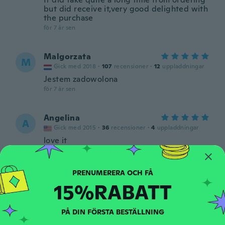
but did receive it,very good delighted with
the purchase
för 7 år sen
Malgorzata
M
Gick med 2018
·
107
recensioner
·
12
uppladdningar
Jestem zadowolona
för 7 år sen
Angelina
A
Gick med 2015
·
36
recensioner
·
4
uppladdningar
love it
för 7 år sen
Rochelle
R
15%RABATT
Gick med 2017
·
5
recensioner
Exactly as described
för 7 år sen
PÅ DIN FÖRSTA BESTÄLLNING