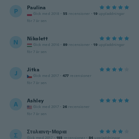
Paulina
P
Gick med 2018
·
55
recensioner
·
19
uppladdningar
för 7 år sen
Nikolett
N
Gick med 2016
·
89
recensioner
·
19
uppladdningar
för 7 år sen
Jitka
J
Gick med 2017
·
477
recensioner
för 7 år sen
Ashley
A
Gick med 2017
·
26
recensioner
för 7 år sen
Στυλιανη-Μαρια
Σ
Gick med 2017
·
193
recensioner
·
84
uppladdningar