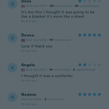
Dana
D
Gick med 2019
·
125
recensioner
·
49
uppladdningar
It's too thin I thought it was going to be
like a blanket it's more like a sheet
för 6 år sen
Donna
D
Gick med 2018
·
117
recensioner
Love it thank you
för 6 år sen
Angela
A
Gick med 2017
·
34
recensioner
·
8
uppladdningar
I thought it was a comforter
för 6 år sen
Noémie
N
Gick med 2016
·
8
recensioner
för 6 år sen