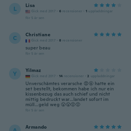
Lisa
L
Gick med 2017
·
6
recensioner
·
1
uppladdningar
för 5 år sen
Christiane
C
Gick med 2017
·
8
recensioner
super beau
för 5 år sen
Yilmaz
Y
Gick med 2017
·
14
recensioner
·
2
uppladdningar
Unverschämtes verarsche 😡🤬 hatte ein
set bestellt, bekommen habe ich nur ein
kissenbezug das auch schief und nicht
mittig bedruckt war...landet sofort im
müll...geld weg 😤😤😡😡
för 5 år sen
Armando
A