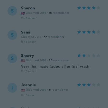
Sharon
S
Gick med 2018
·
15
recensioner
för 6 år sen
Sami
S
Gick med 2018
·
17
recensioner
för 6 år sen
Sherry
S
Gick med 2018
·
26
recensioner
Very thin made faded after first wash
för 6 år sen
Jeannie
J
Gick med 2019
·
6
recensioner
för 6 år sen