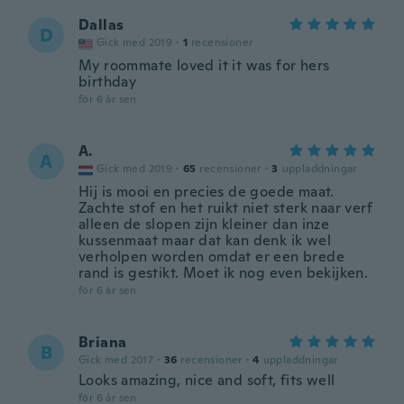
Dallas
D
Gick med 2019
·
1
recensioner
My roommate loved it it was for hers
birthday
för 6 år sen
A.
A
Gick med 2019
·
65
recensioner
·
3
uppladdningar
Hij is mooi en precies de goede maat.
Zachte stof en het ruikt niet sterk naar verf
alleen de slopen zijn kleiner dan inze
kussenmaat maar dat kan denk ik wel
verholpen worden omdat er een brede
rand is gestikt. Moet ik nog even bekijken.
för 6 år sen
Briana
B
Gick med 2017
·
36
recensioner
·
4
uppladdningar
Looks amazing, nice and soft, fits well
för 6 år sen