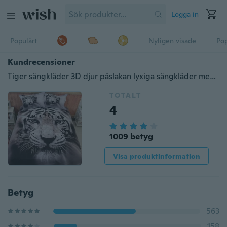
Logga in
Populärt
Nyligen visade
Pop
Kundrecensioner
Tiger sängkläder 3D djur påslakan lyxiga sängkläder med tiger överkast och örngott
TOTALT
4
1009 betyg
Visa produktinformation
Betyg
563
158