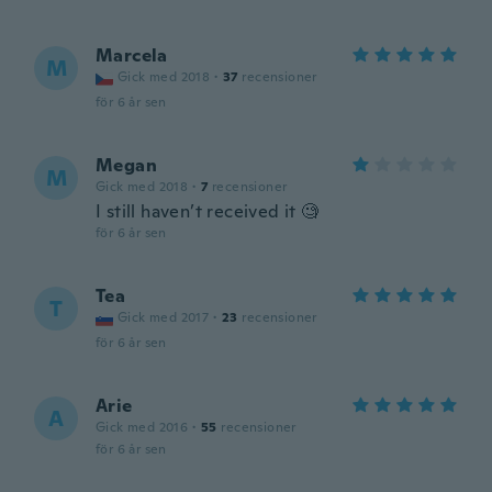
Marcela
M
Gick med 2018
·
37
recensioner
för 6 år sen
Megan
M
Gick med 2018
·
7
recensioner
I still haven’t received it 🧐
för 6 år sen
Tea
T
Gick med 2017
·
23
recensioner
för 6 år sen
Arie
A
Gick med 2016
·
55
recensioner
för 6 år sen