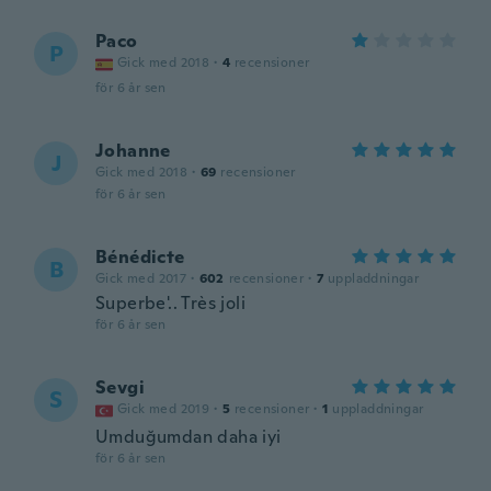
Paco
P
Gick med 2018
·
4
recensioner
för 6 år sen
Johanne
J
Gick med 2018
·
69
recensioner
för 6 år sen
Bénédicte
B
Gick med 2017
·
602
recensioner
·
7
uppladdningar
Superbe'.. Très joli
för 6 år sen
Sevgi
S
Gick med 2019
·
5
recensioner
·
1
uppladdningar
Umduğumdan daha iyi
för 6 år sen