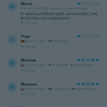
Maria
M
Gick med 2019
·
7
recensioner
·
1
uppladdningar
Η παπλωματοθηκη ήρθε μόνο μέγεθος από
διπλό που είχα παραγγείλει.
för 6 år sen
Timo
T
Gick med 2015
·
31
recensioner
för 6 år sen
Michele
M
Gick med 2019
·
11
recensioner
·
1
uppladdningar
för 6 år sen
Marquis
M
Gick med 2017
·
89
recensioner
·
55
uppladdningar
för 6 år sen