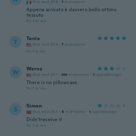
Gick med 2018
·
1
recensioner
Appena arrivato è davvero bello ottimo
tessuto
för 5 år sen
Tonia
T
Gick med 2016
·
7
recensioner
för 5 år sen
Wernz
W
Gick med 2017
·
146
recensioner
·
1
uppladdningar
There is no pillowcase.
för 5 år sen
Simon
S
Gick med 2015
·
8
recensioner
·
1
uppladdningar
Didn'treceive it
för 5 år sen