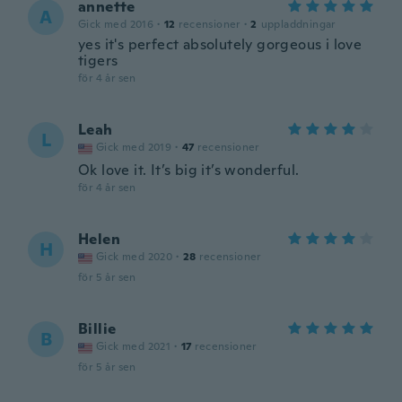
annette
A
Gick med 2016
·
12
recensioner
·
2
uppladdningar
yes it's perfect absolutely gorgeous i love
tigers
för 4 år sen
Leah
L
Gick med 2019
·
47
recensioner
Ok love it. It’s big it’s wonderful.
för 4 år sen
Helen
H
Gick med 2020
·
28
recensioner
för 5 år sen
Billie
B
Gick med 2021
·
17
recensioner
för 5 år sen