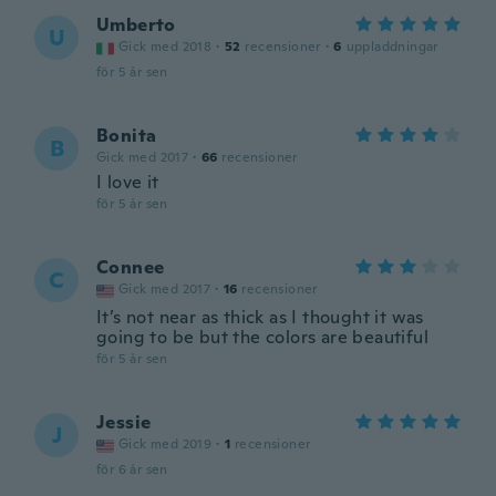
Umberto
U
Gick med 2018
·
52
recensioner
·
6
uppladdningar
för 5 år sen
Bonita
B
Gick med 2017
·
66
recensioner
I love it
för 5 år sen
Connee
C
Gick med 2017
·
16
recensioner
It’s not near as thick as I thought it was
going to be but the colors are beautiful
för 5 år sen
Jessie
J
Gick med 2019
·
1
recensioner
för 6 år sen