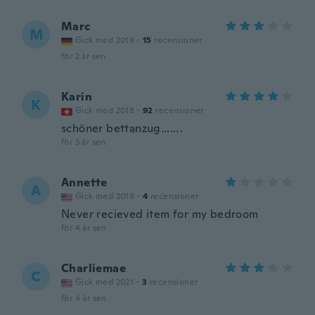
Marc
M
Gick med 2019
·
15
recensioner
för 2 år sen
Karin
K
Gick med 2018
·
92
recensioner
schöner bettanzug…….
för 3 år sen
Annette
A
Gick med 2019
·
4
recensioner
Never recieved item for my bedroom
för 4 år sen
Charliemae
C
Gick med 2021
·
3
recensioner
för 4 år sen