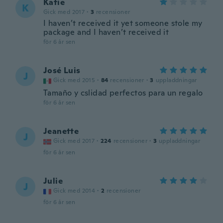
Katie
K
Gick med 2017
·
3
recensioner
I haven’t received it yet someone stole my
package and I haven’t received it
för 6 år sen
José Luis
J
Gick med 2015
·
84
recensioner
·
3
uppladdningar
Tamaño y cslidad perfectos para un regalo
för 6 år sen
Jeanette
J
Gick med 2017
·
224
recensioner
·
3
uppladdningar
för 6 år sen
Julie
J
Gick med 2014
·
2
recensioner
för 6 år sen