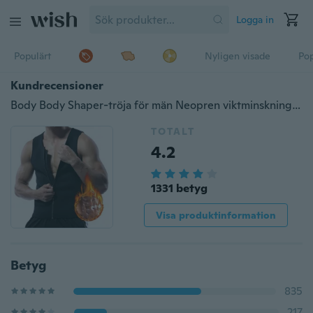
Logga in
Populärt
Nyligen visade
Pop
Kundrecensioner
Body Body Shaper-tröja för män Neopren viktminskning träning mage fettförbrännare
TOTALT
4.2
1331 betyg
Visa produktinformation
Betyg
835
217