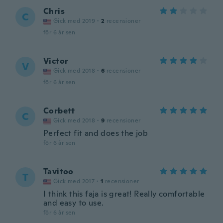
Chris
C
Gick med 2019
·
2
recensioner
för 6 år sen
Victor
V
Gick med 2018
·
6
recensioner
för 6 år sen
Corbett
C
Gick med 2018
·
9
recensioner
Perfect fit and does the job
för 6 år sen
Tavitoo
T
Gick med 2017
·
1
recensioner
I think this faja is great! Really comfortable
and easy to use.
för 6 år sen