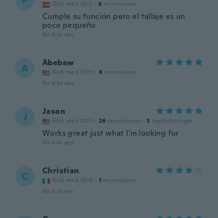
P
Gick med 2017
·
6
recensioner
Cumple su función pero el tallaje es un
poco pequeño
för 6 år sen
Abebaw
A
Gick med 2019
·
8
recensioner
för 6 år sen
Jason
J
Gick med 2015
·
26
recensioner
·
3
uppladdningar
Works great just what I'm looking for
för 6 år sen
Christian
C
Gick med 2018
·
1
recensioner
för 6 år sen