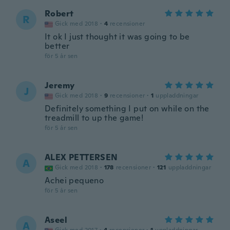
Robert
R
Gick med 2018
·
4
recensioner
It ok I just thought it was going to be
better
för 5 år sen
Jeremy
J
Gick med 2018
·
9
recensioner
·
1
uppladdningar
Definitely something I put on while on the
treadmill to up the game!
för 5 år sen
ALEX PETTERSEN
A
Gick med 2018
·
178
recensioner
·
121
uppladdningar
Achei pequeno
för 5 år sen
Aseel
A