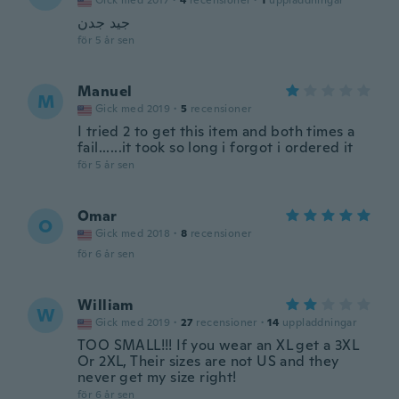
Gick med 2017
·
4
recensioner
·
1
uppladdningar
جيد جدن
för 5 år sen
Manuel
M
Gick med 2019
·
5
recensioner
I tried 2 to get this item and both times a
fail......it took so long i forgot i ordered it
för 5 år sen
Omar
O
Gick med 2018
·
8
recensioner
för 6 år sen
William
W
Gick med 2019
·
27
recensioner
·
14
uppladdningar
TOO SMALL!!! If you wear an XL get a 3XL
Or 2XL, Their sizes are not US and they
never get my size right!
för 6 år sen