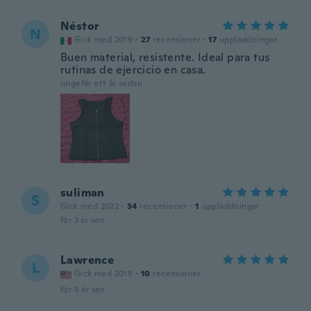
Néstor
N
Gick med 2019
·
27
recensioner
·
17
uppladdningar
Buen material, resistente. Ideal para tus
rutinas de ejercicio en casa.
ungefär ett år sedan
suliman
S
Gick med 2022
·
34
recensioner
·
1
uppladdningar
för 3 år sen
Lawrence
L
Gick med 2019
·
10
recensioner
för 5 år sen