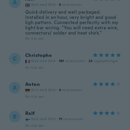
A
Gick med 2018
·
9
recensioner
Quick delivery and well packaged.
Installed in an hour, very bright and good
ligh pattern. Connected perfectly with my
light bar wiring. *You will need extra wire,
connectors/ solder and heat shirk.*
för 4 år sen
Christophe
C
Gick med 2014
·
191
recensioner
·
23
uppladdningar
för 4 år sen
Anton
A
Gick med 2018
·
4
recensioner
för 4 år sen
Ralf
R
Gick med 2019
·
71
recensioner
för 4 år sen