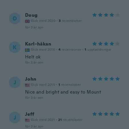
Doug
D
Gick med 2020
·
3
recensioner
för 3 år sen
Karl-håkan
K
Gick med 2016
·
4
recensioner
·
1
uppladdningar
Helt ok
för 3 år sen
John
J
Gick med 2019
·
1
recensioner
Nice and bright and easy to Mount
för 3 år sen
Jeff
J
Gick med 2021
·
21
recensioner
för 3 år sen