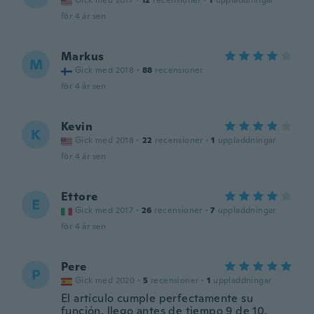
Gick med 2017
·
12
recensioner
·
1
uppladdningar
för 4 år sen
Markus
M
Gick med 2018
·
88
recensioner
för 4 år sen
Kevin
K
Gick med 2018
·
22
recensioner
·
1
uppladdningar
för 4 år sen
Ettore
E
Gick med 2017
·
26
recensioner
·
7
uppladdningar
för 4 år sen
Pere
P
Gick med 2020
·
5
recensioner
·
1
uppladdningar
El artículo cumple perfectamente su
función, llego antes de tiempo 9 de 10.