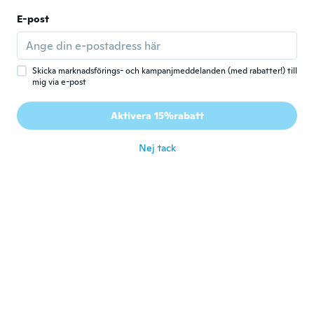
franck
F
E-post
Gick med 2019
·
30
recensioner
·
4
uppladdningar
för 4 år sen
Skicka marknadsförings- och kampanjmeddelanden (med rabatter!) till
Jimmy
J
mig via e-post
Gick med 2015
·
129
recensioner
·
31
uppladdningar
Have yet to install. Hopefully it works as
Aktivera 15%rabatt
illustrated.
för 4 år sen
Nej tack
Leo
L
Gick med 2017
·
125
recensioner
för 4 år sen
真之介
真
Gick med 2019
·
31
recensioner
för 4 år sen
Bishop