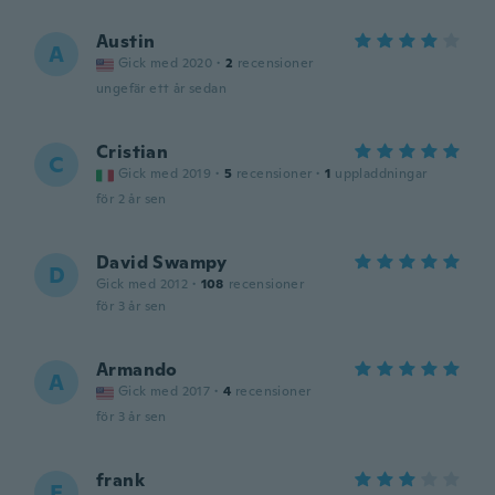
Austin
A
Gick med 2020
·
2
recensioner
ungefär ett år sedan
Cristian
C
Gick med 2019
·
5
recensioner
·
1
uppladdningar
för 2 år sen
David Swampy
D
Gick med 2012
·
108
recensioner
för 3 år sen
Armando
A
Gick med 2017
·
4
recensioner
för 3 år sen
frank
F