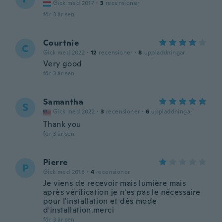
Gick med 2017
·
3
recensioner
för 3 år sen
Courtnie
C
Gick med 2022
·
12
recensioner
·
8
uppladdningar
Very good
för 3 år sen
Samantha
S
Gick med 2022
·
3
recensioner
·
6
uppladdningar
Thank you
för 3 år sen
Pierre
P
Gick med 2018
·
4
recensioner
Je viens de recevoir mais lumière mais
après vérification je n'es pas le nécessaire
pour l'installation et dès mode
d'installation.merci
för 3 år sen