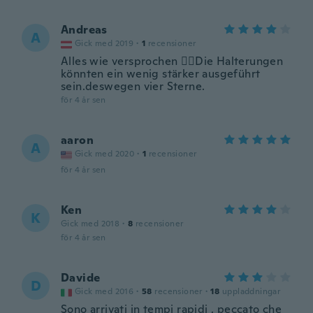
Andreas
A
Gick med 2019
·
1
recensioner
Alles wie versprochen 👍🏻Die Halterungen
könnten ein wenig stärker ausgeführt
sein.deswegen vier Sterne.
för 4 år sen
aaron
A
Gick med 2020
·
1
recensioner
för 4 år sen
Ken
K
Gick med 2018
·
8
recensioner
för 4 år sen
Davide
D
Gick med 2016
·
58
recensioner
·
18
uppladdningar
Sono arrivati in tempi rapidi , peccato che