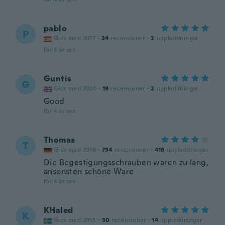
pablo
P
Gick med 2017
·
34
recensioner
·
2
uppladdningar
för 4 år sen
Guntis
G
Gick med 2020
·
19
recensioner
·
2
uppladdningar
Good
för 4 år sen
Thomas
T
Gick med 2016
·
734
recensioner
·
418
uppladdningar
Die Begestigungsschrauben waren zu lang,
ansonsten schöne Ware
för 4 år sen
KHaled
K
Gick med 2015
·
30
recensioner
·
14
uppladdningar