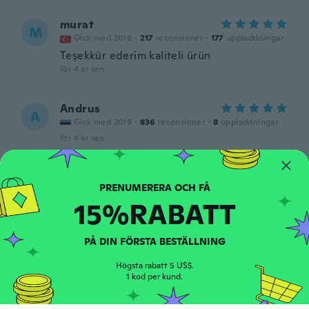
murat
M
Gick med 2016
·
217
recensioner
·
177
uppladdningar
Teşekkür ederim kaliteli ürün
för 4 år sen
Andrus
A
Gick med 2019
·
836
recensioner
·
8
uppladdningar
för 4 år sen
Csaba
C
Gick med 2018
·
63
recensioner
·
5
uppladdningar
15%RABATT
för 4 år sen
PÅ DIN FÖRSTA BESTÄLLNING
Lucie
L
Gick med 2017
·
340
recensioner
·
23
uppladdningar
Högsta rabatt 5 US$.
för 4 år sen
1 kod per kund.