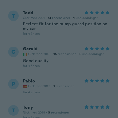
Todd
T
Gick med 2021
·
13
recensioner
·
1
uppladdningar
Perfect fit for the bump guard position on
my car
för 4 år sen
Gerald
G
Gick med 2016
·
14
recensioner
·
3
uppladdningar
Good quality
för 4 år sen
Pablo
P
Gick med 2019
·
1
recensioner
för 4 år sen
Tony
T
Gick med 2018
·
3
recensioner
för 4 år sen