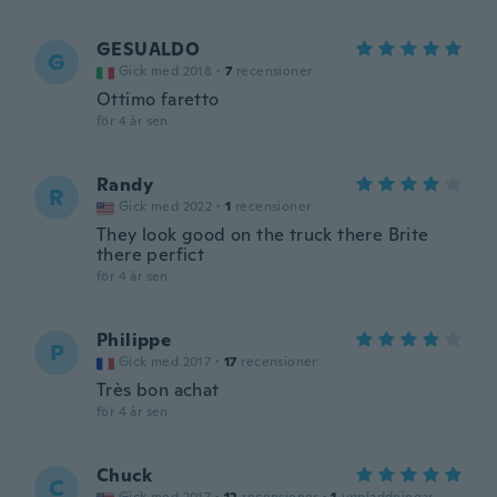
GESUALDO
G
Gick med 2018
·
7
recensioner
Ottimo faretto
för 4 år sen
Randy
R
Gick med 2022
·
1
recensioner
They look good on the truck there Brite
there perfict
för 4 år sen
Philippe
P
Gick med 2017
·
17
recensioner
Très bon achat
för 4 år sen
Chuck
C