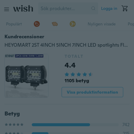
Logga in
Populärt
Nyligen visade
Pop
Kundrecensioner
HEYOMART 2ST 4INCH 5INCH 7INCH LED spotlights Flood Light Combo Beam Arbetsljus Bar Lampa Driving Dim Light för terräng SUV 4x4WD Bil Båt Lastbil ATV Jeep Fordon 60W/84W/120W
TOTALT
4.4
1105 betyg
Visa produktinformation
Betyg
742
215