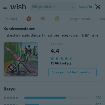
Logga in
Populärt
Nyligen visade
Pop
Kundrecensioner
Fiskestångssats Bärbart glasfiber teleskopiskt 1,4M fiskespö med 3BB spinnrulle vänster / höger utbytbart hopfällbart handtag
TOTALT
4.4
1946 betyg
Visa produktinformation
Betyg
1,220
407