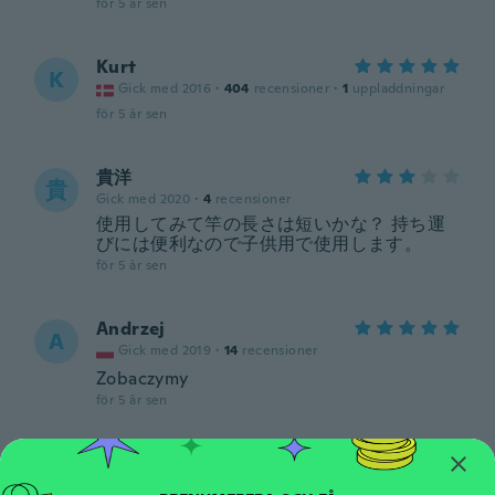
för 5 år sen
Kurt
K
Gick med 2016
·
404
recensioner
·
1
uppladdningar
för 5 år sen
貴洋
貴
Gick med 2020
·
4
recensioner
使用してみて竿の長さは短いかな？ 持ち運
びには便利なので子供用で使用します。
för 5 år sen
Andrzej
A
Gick med 2019
·
14
recensioner
Zobaczymy
för 5 år sen
Nic
N
Gick med 2021
·
11
recensioner
·
1
uppladdningar