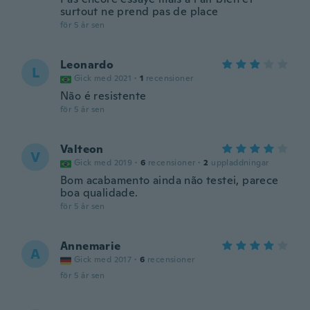
surtout ne prend pas de place
för 5 år sen
Leonardo
L
Gick med 2021
·
1
recensioner
Não é resistente
för 5 år sen
Valteon
V
Gick med 2019
·
6
recensioner
·
2
uppladdningar
Bom acabamento ainda não testei, parece
boa qualidade.
för 5 år sen
Annemarie
A
Gick med 2017
·
6
recensioner
för 5 år sen