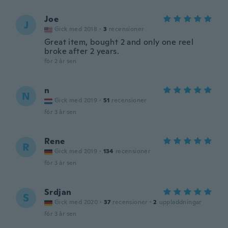
Joe
J
Gick med 2018
·
3
recensioner
Great item, bought 2 and only one reel
broke after 2 years.
för 2 år sen
n
N
Gick med 2019
·
51
recensioner
för 3 år sen
Rene
R
Gick med 2019
·
134
recensioner
för 3 år sen
Srdjan
S
Gick med 2020
·
37
recensioner
·
2
uppladdningar
för 3 år sen