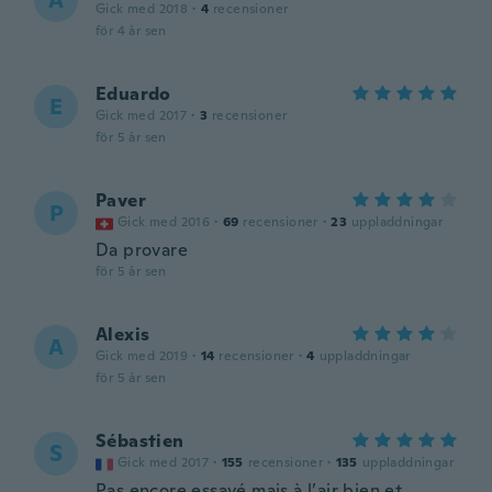
A
Gick med 2018
·
4
recensioner
för 4 år sen
Eduardo
E
Gick med 2017
·
3
recensioner
för 5 år sen
Paver
P
Gick med 2016
·
69
recensioner
·
23
uppladdningar
Da provare
för 5 år sen
Alexis
A
Gick med 2019
·
14
recensioner
·
4
uppladdningar
för 5 år sen
Sébastien
S
Gick med 2017
·
155
recensioner
·
135
uppladdningar
Pas encore essayé mais à l’air bien et