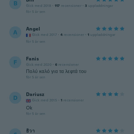
B
Gick med 2018
·
117
recensioner
·
3
uppladdningar
för 5 år sen
Angel
A
Gick med 2017
·
4
recensioner
·
1
uppladdningar
för 5 år sen
Fanis
F
Gick med 2020
·
6
recensioner
Πολύ καλό για τα λεφτά του
för 5 år sen
Dariusz
D
Gick med 2015
·
1
recensioner
Ok
för 5 år sen
ธิวา