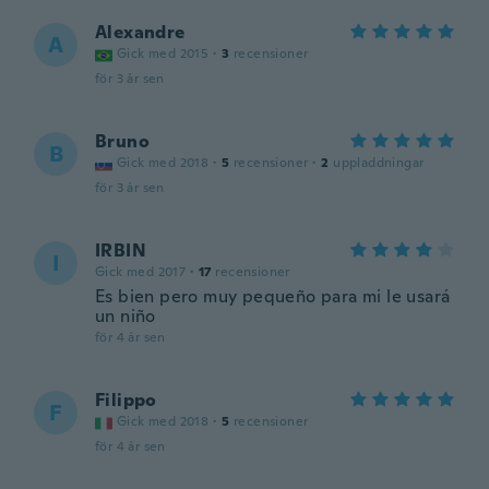
Alexandre
A
Gick med 2015
·
3
recensioner
för 3 år sen
Bruno
B
Gick med 2018
·
5
recensioner
·
2
uppladdningar
för 3 år sen
IRBIN
I
Gick med 2017
·
17
recensioner
Es bien pero muy pequeño para mi le usará
un niño
för 4 år sen
Filippo
F
Gick med 2018
·
5
recensioner
för 4 år sen