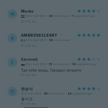
Marko
M
Gick med 2016
·
24
recensioner
·
1
uppladdningar
för 4 år sen
AMBROSECLEARY
A
Gick med 2020
·
50
recensioner
för 4 år sen
Евгений
Е
Gick med 2019
·
72
recensioner
·
10
uppladdningar
Так себе вещь. Ожидал лучшего
för 4 år sen
변승식
변
Gick med 2018
·
59
recensioner
·
26
uppladdningar
좋아요
för 4 år sen