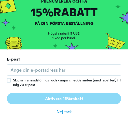
för 5 år sen
15%RABATT
敏彦
敏
PÅ DIN FÖRSTA BESTÄLLNING
Gick med 2020
·
118
recensioner
för 5 år sen
Högsta rabatt 5 US$.
1 kod per kund.
Roman
R
Gick med 2018
·
16
recensioner
E-post
för 5 år sen
Manuel
M
Skicka marknadsförings- och kampanjmeddelanden (med rabatter!) till
Gick med 2015
·
250
recensioner
·
17
uppladdningar
mig via e-post
för 5 år sen
Aktivera 15%rabatt
Samuel
S
Gick med 2015
·
27
recensioner
·
2
uppladdningar
Nej tack
för 5 år sen