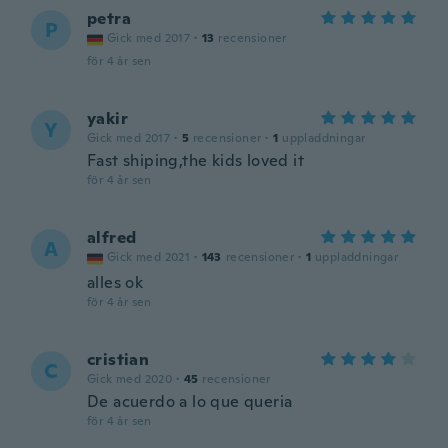
petra
P
Gick med 2017
·
13
recensioner
för 4 år sen
yakir
Y
Gick med 2017
·
5
recensioner
·
1
uppladdningar
Fast shiping,the kids loved it
för 4 år sen
alfred
A
Gick med 2021
·
143
recensioner
·
1
uppladdningar
alles ok
för 4 år sen
cristian
C
Gick med 2020
·
45
recensioner
De acuerdo a lo que queria
för 4 år sen