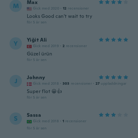
Max
M
Gick med 2020
·
12
recensioner
Looks Good can't wait to try
för 5 år sen
Yiğit Ali
Y
Gick med 2019
·
2
recensioner
Güzel ürün
för 5 år sen
Johnny
J
Gick med 2018
·
303
recensioner
·
27
uppladdningar
Super flot 😀👍
för 5 år sen
Sassa
S
Gick med 2018
·
1
recensioner
för 5 år sen