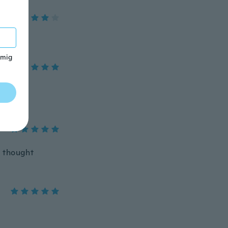
 mig
i thought