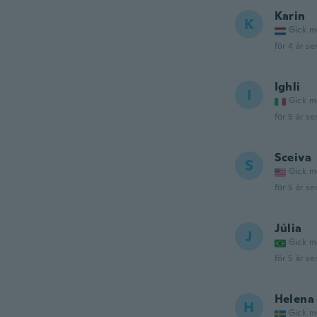
Karin
K
Gick m
för 4 år se
Ighli
I
Gick m
för 5 år se
Sceiva
S
Gick m
för 5 år se
Júlia
J
Gick m
för 5 år se
Helena
H
Gick m