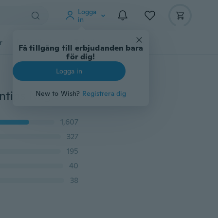
Logga
in
r
Djurtillbehör
Teknikprylar
Mer
Få tillgång till erbjudanden bara
för dig!
Logga in
Set 6 Styckning / paket Finritning Striping Liner Designtips Nagelkonst Penna Penslar Borste Salong DIY Gel UV-verktyg Manikyr
New to Wish?
Registrera dig
1,607
327
195
40
38