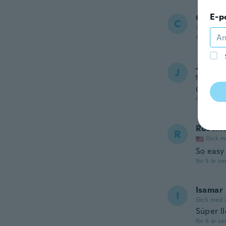
E-p
Cormar
C
Gick med 
för 5 år se
Jessica
J
Gick m
Great
för 5 år se
Rosema
R
Gick m
So easy 
för 5 år se
Isamar
I
Gick med 
Súper l
för 6 år se