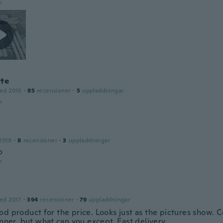
n
tte
ed 2015
·
85
recensioner
·
5
uppladdningar
n
2019
·
8
recensioner
·
3
uppladdningar
o
n
ed 2017
·
394
recensioner
·
79
uppladdningar
od product for the price. Looks just as the pictures show. 
inner, but what can you except. Fast delivery.