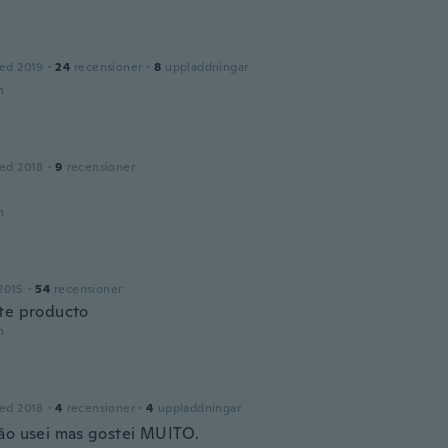
ed 2019
·
24
recensioner
·
8
uppladdningar
n
ed 2018
·
9
recensioner
n
2015
·
54
recensioner
te producto
n
ed 2018
·
4
recensioner
·
4
uppladdningar
ão usei mas gostei MUITO.