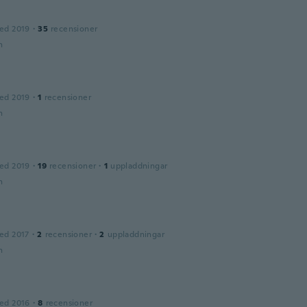
ed 2019
·
35
recensioner
n
ed 2019
·
1
recensioner
n
ed 2019
·
19
recensioner
·
1
uppladdningar
n
ed 2017
·
2
recensioner
·
2
uppladdningar
n
ed 2016
·
8
recensioner