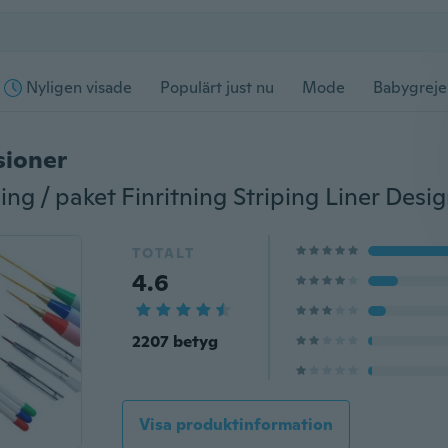
Nyligen visade
Populärt just nu
Mode
Babygreje
sioner
TOTALT
4.6
2207 betyg
Visa produktinformation