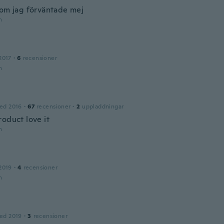
som jag förväntade mej
n
2017
·
6
recensioner
n
ed 2016
·
67
recensioner
·
2
uppladdningar
roduct love it
n
2019
·
4
recensioner
n
ed 2019
·
3
recensioner