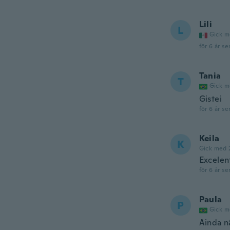
Lili
L
Gick m
för 6 år se
Tania
T
Gick m
Gistei
för 6 år se
Keila
K
Gick med 
Excelen
för 6 år se
Paula
P
Gick m
Ainda n