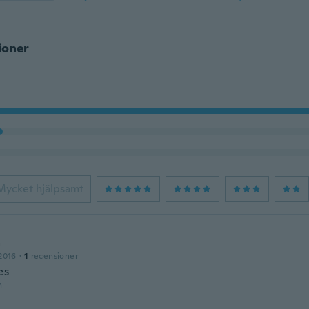
ioner
Mycket hjälpsamt
a
2016
·
1
recensioner
es
n