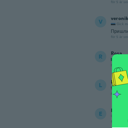
för 5 år se
veroni
V
Gick m
Пришли 
för 5 år se
Rosa
R
Gick m
för 5 år se
Linda
L
Gick m
för 5 år se
Esther
E
Gick med 
för 5 år se