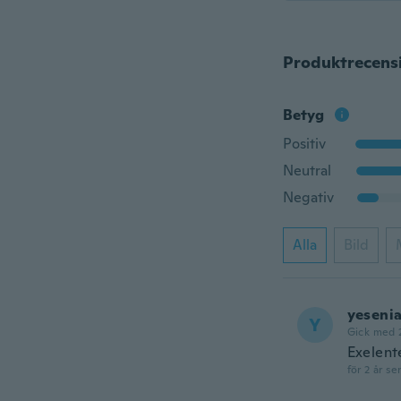
Produktrecens
Betyg
Positiv
Neutral
Negativ
Alla
Bild
yeseni
Y
Gick med 
Exelent
för 2 år se