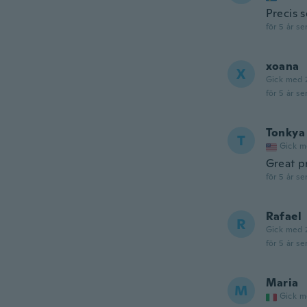
Precis 
för 5 år se
xoana
X
Gick med 
för 5 år se
Tonkya
T
Gick m
Great p
för 5 år se
Rafael
R
Gick med 
för 5 år se
Maria
M
Gick m