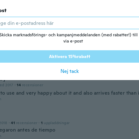
ost
i
2019
·
3
recensioner
·
1
uppladdningar
n
Skicka marknadsförings- och kampanjmeddelanden (med rabatter!) till
via e-post
ed 2020
·
9
recensioner
·
1
uppladdningar
Aktivera 15%rabatt
n
Nej tack
ry
ed 2017
·
14
recensioner
to use and very happy about it and also arrives faster than 
n
2018
·
41
recensioner
·
1
uppladdningar
legaron antes de tiempo
n