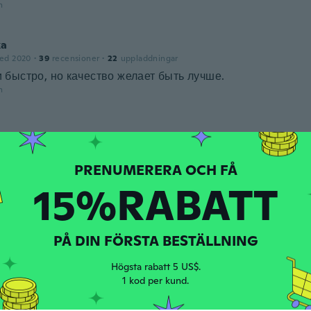
n
ka
ed 2020
·
39
recensioner
·
22
uppladdningar
быстро, но качество желает быть лучше.
n
ed 2019
·
13
recensioner
·
7
uppladdningar
n
15%RABATT
ed 2017
·
51
recensioner
·
62
uppladdningar
n
PÅ DIN FÖRSTA BESTÄLLNING
Högsta rabatt 5 US$.
1 kod per kund.
2016
·
63
recensioner
·
11
uppladdningar
n