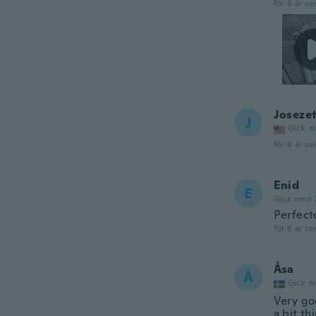
för 6 år se
Joseze
J
Gick m
för 6 år se
Enid
E
Gick med 
Perfect
för 6 år se
Åsa
Å
Gick m
Very go
a bit th