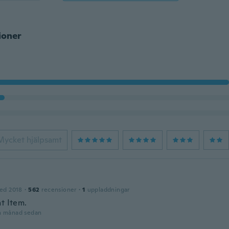
ioner
Mycket hjälpsamt
ed 2018
·
562
recensioner
·
1
uppladdningar
t Item.
n månad sedan