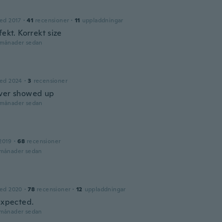
ed 2017
·
41
recensioner
·
11
uppladdningar
fekt. Korrekt size
 månader sedan
ed 2024
·
3
recensioner
ver showed up
 månader sedan
2019
·
68
recensioner
 månader sedan
ed 2020
·
78
recensioner
·
12
uppladdningar
 expected.
 månader sedan