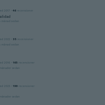
ed 2017
·
46
recensioner
alidad
n månad sedan
ed 2022
·
35
recensioner
n månad sedan
ed 2016
·
165
recensioner
 månader sedan
s
ed 2023
·
199
recensioner
 månader sedan