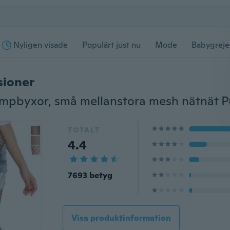
Nyligen visade
Populärt just nu
Mode
Babygreje
sioner
TOTALT
4.4
7693 betyg
Visa produktinformation