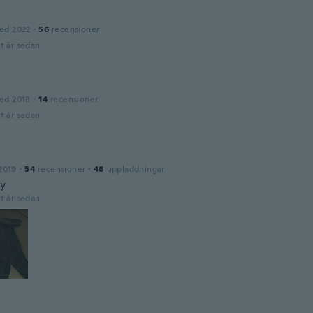
ed 2022
·
56
recensioner
t år sedan
ed 2018
·
14
recensioner
t år sedan
2019
·
54
recensioner
·
48
uppladdningar
ty
t år sedan