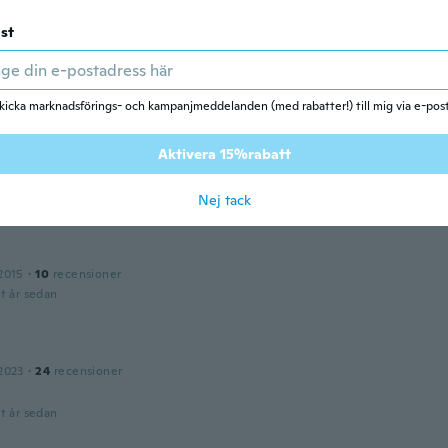
st
ed 2021
·
79
recensioner
·
98
uppladdningar
waliteit en maat
t år sedan
kicka marknadsförings- och kampanjmeddelanden (med rabatter!) till mig via e-pos
Aktivera 15%rabatt
Nej tack
2015
·
10
recensioner
t år sedan
2023
·
24
recensioner
t år sedan