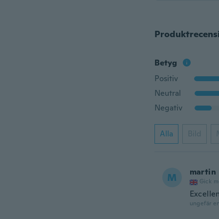
Produktrecens
Betyg
Positiv
Neutral
Negativ
Alla
Bild
martin
M
Gick m
Excellen
ungefär e