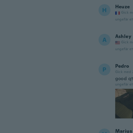
Heuze
H
Gick m
ungefär et
Ashley
A
Gick m
ungefär et
Pedro
P
Gick med 
good q
ungefär et
Marius