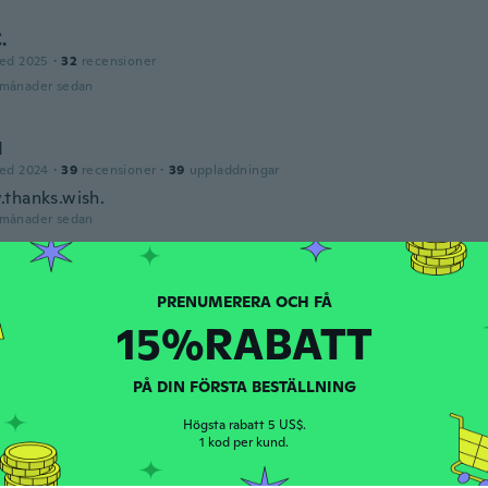
.
ed 2025
·
32
recensioner
 månader sedan
d
ed 2024
·
39
recensioner
·
39
uppladdningar
thanks.wish.
 månader sedan
ed 2016
·
166
recensioner
·
6
uppladdningar
15%RABATT
 månader sedan
PÅ DIN FÖRSTA BESTÄLLNING
rikara
Högsta rabatt 5 US$.
ed 2022
·
16
recensioner
·
3
uppladdningar
1 kod per kund.
t år sedan