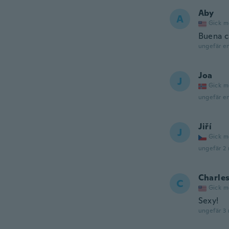
Aby
A
Gick m
Buena c
ungefär e
Joa
J
Gick m
ungefär e
Jiří
J
Gick m
ungefär 2
Charle
C
Gick m
Sexy!
ungefär 3