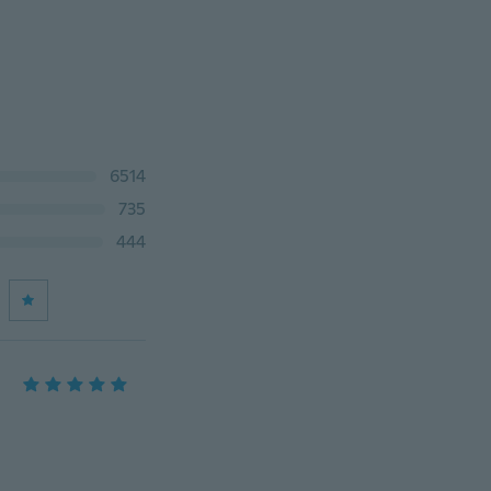
6514
735
444