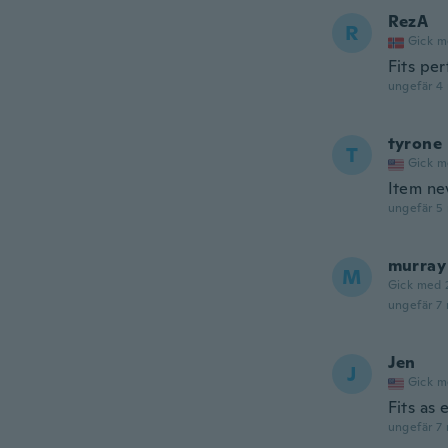
RezA
R
Gick m
Fits per
ungefär 4
tyrone
T
Gick m
Item ne
ungefär 5
murray
M
Gick med 
ungefär 7
Jen
J
Gick m
Fits as
ungefär 7