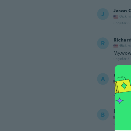
Jason C
J
Gick m
ungefär 8
Richar
R
Gick m
My.wow.
ungefär 8
Aurelio
A
Gick m
Pretty
ungefär 9
BlueKu
B
Gick m
ungefär et