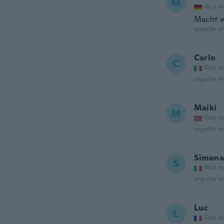
M
Gick m
Macht wa
ungefär et
Carlo
C
Gick m
ungefär et
Maiki
M
Gick m
ungefär et
Simona
S
Gick m
ungefär et
Luc
L
Gick m