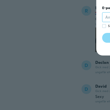
Rob
E-po
R
Gick m
Goede k
ungefär et
S
Declan
D
Gick med 
ungefär et
David
D
Gick med 
Sexy
ungefär et