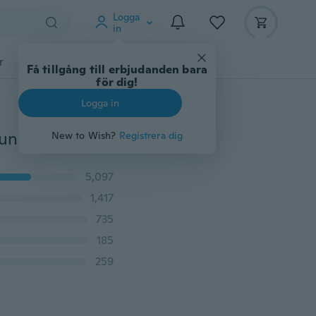
Logga
in
r
Djurtillbehör
Teknikprylar
Mer
Få tillgång till erbjudanden bara
för dig!
Logga in
20D nätstrumpbyxor, små mellanstora mesh nätnät Punk Strumpbyxor Anti-krok Nylon Hollow Out Strumpor Strumpbyxor
New to Wish?
Registrera dig
5,097
1,417
735
185
259