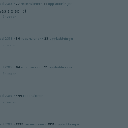
ed 2018
·
27
recensioner
·
11
uppladdningar
s sie soll ;)
t år sedan
ed 2018
·
30
recensioner
·
23
uppladdningar
t år sedan
ed 2015
·
64
recensioner
·
13
uppladdningar
t år sedan
ed 2019
·
444
recensioner
t år sedan
ed 2019
·
1325
recensioner
·
1311
uppladdningar