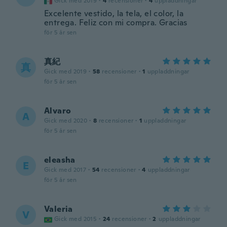
Gick med 2019
·
4
recensioner
·
4
uppladdningar
Excelente vestido, la tela, el color, la
entrega. Feliz con mi compra. Gracias
för 5 år sen
真紀
真
Gick med 2019
·
58
recensioner
·
1
uppladdningar
för 5 år sen
Alvaro
A
Gick med 2020
·
8
recensioner
·
1
uppladdningar
för 5 år sen
eleasha
E
Gick med 2017
·
54
recensioner
·
4
uppladdningar
för 5 år sen
Valeria
V
Gick med 2015
·
24
recensioner
·
2
uppladdningar