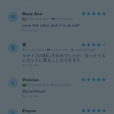
Mary Ann
M
Gick med 2017
·
24
recensioner
Love the color and it is so soft
för 5 år sen
香
香
Gick med 2020
·
81
recensioner
·
2
uppladdningar
Ｓサイズの割に大きめでしたが、ゆったりエ
レガントに着ることができます。
för 5 år sen
Vinicius
V
Gick med 2015
·
1
recensioner
Maravilhoso
för 5 år sen
Elayne
E