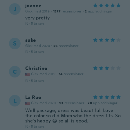
joanne
J
Gick med 2019
·
1377
recensioner
·
2
uppladdningar
very pretty
för 5 år sen
suke
S
Gick med 2020
·
26
recensioner
för 5 år sen
Christine
C
Gick med 2019
·
14
recensioner
för 5 år sen
La Rue
L
Gick med 2020
·
93
recensioner
·
28
uppladdningar
Well package, dress was beautiful. Love
the color so did Mom who the dress fits. So
she's happy 😁 so all is good.
för 5 år sen