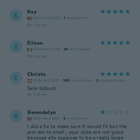
Kay
K
Gick med 2022
·
1
recensioner
för 4 år sen
Eileen
E
Gick med 2018
·
26
recensioner
för 4 år sen
Christa
C
Gick med 2017
·
562
recensioner
·
2
uppladdningar
Sehr hübsch
för 4 år sen
Gwendolyn
G
Gick med 2015
·
5
recensioner
I did a 5x to make sure it would fit but the
arm are to small , your sizes are not good
because a5x suppose to be a really large