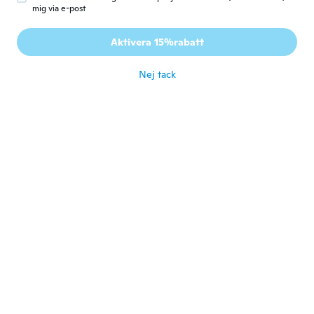
Rózsa
R
mig via e-post
Gick med 2017
·
172
recensioner
·
2
uppladdningar
Mosás, vasalás és tökéletes lesz. 11 nap
Aktivera 15%rabatt
alatt megérkezett!
för 5 år sen
Nej tack
Chantal
C
Gick med 2020
·
7
recensioner
Tres jolie robe la coupe est génial
för 5 år sen
Lynmarie
L
Gick med 2017
·
37
recensioner
·
5
uppladdningar
The colour suits me and I'm always getting
comments of wot I look like
för 5 år sen
Amparo
A
Gick med 2017
·
17
recensioner
·
13
uppladdningar