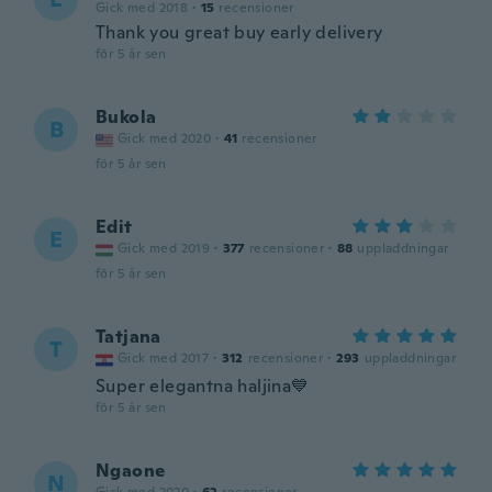
Gick med 2018
·
15
recensioner
Thank you great buy early delivery
för 5 år sen
Bukola
B
Gick med 2020
·
41
recensioner
för 5 år sen
Edit
E
Gick med 2019
·
377
recensioner
·
88
uppladdningar
för 5 år sen
Tatjana
T
Gick med 2017
·
312
recensioner
·
293
uppladdningar
Super elegantna haljina💙
för 5 år sen
Ngaone
N