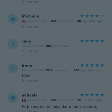
för 5 år sen
Michelle
M
Gick med 2017
·
404
recensioner
·
90
uppladdningar
för 5 år sen
Jane
J
Gick med 2018
·
108
recensioner
för 5 år sen
Irene
I
Gick med 2019
·
1524
recensioner
·
504
uppladdningar
Nice
för 5 år sen
mihaela
M
Gick med 2021
·
906
recensioner
·
115
uppladdningar
Puțin mare mărimea, dar e faina rochiță.
för 5 år sen