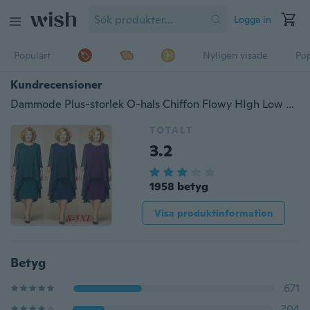
Logga in
Populärt
Nyligen visade
Pop
Kundrecensioner
Dammode Plus-storlek O-hals Chiffon Flowy HIgh Low Dress NI0176
TOTALT
3.2
1958 betyg
Visa produktinformation
Betyg
671
304