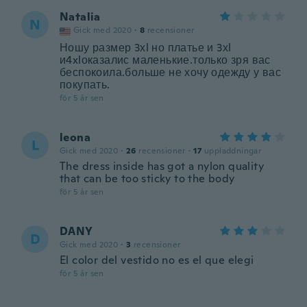
Natalia
N
Gick med 2020
·
8
recensioner
Ношу размер 3хl но платье и 3хl
и4xlоказалис маленькие.только зря вас
беспокоила.больше не хочу одежду у вас
покупать.
för 5 år sen
leona
L
Gick med 2020
·
26
recensioner
·
17
uppladdningar
The dress inside has got a nylon quality
that can be too sticky to the body
för 5 år sen
DANY
D
Gick med 2020
·
3
recensioner
El color del vestido no es el que elegi
för 5 år sen