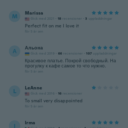
Marissa
M
Gick med 2021
·
18
recensioner
·
3
uppladdningar
Perfect fit on me I love it
för 5 år sen
Альона
А
Gick med 2019
·
66
recensioner
·
107
uppladdningar
Красивое платье. Покрой свободный. На
прогулку к кафе самое то что нужно.
för 5 år sen
LeAnne
L
Gick med 2016
·
16
recensioner
To small very disappointed
för 5 år sen
Irma
I