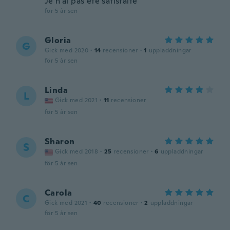
Je n'ai pas été satisfaite
för 5 år sen
Gloria
G
Gick med 2020
·
14
recensioner
·
1
uppladdningar
för 5 år sen
Linda
L
Gick med 2021
·
11
recensioner
för 5 år sen
Sharon
S
Gick med 2018
·
25
recensioner
·
6
uppladdningar
för 5 år sen
Carola
C
Gick med 2021
·
40
recensioner
·
2
uppladdningar
för 5 år sen