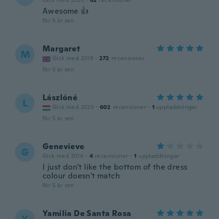
Gick med 2020
·
62
recensioner
Awesome 👍
för 5 år sen
Margaret
M
Gick med 2019
·
272
recensioner
för 5 år sen
Lászlóné
L
Gick med 2020
·
602
recensioner
·
1
uppladdningar
för 5 år sen
Genevieve
G
Gick med 2016
·
4
recensioner
·
1
uppladdningar
I just don't like the bottom of the dress
colour doesn't match
för 5 år sen
Yamilia De Santa Rosa