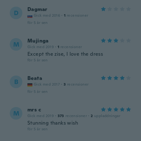
Dagmar
D
Gick med 2016
·
1
recensioner
för 5 år sen
Mujinga
M
Gick med 2019
·
1
recensioner
Except the zise, I love the dress
för 5 år sen
Beata
B
Gick med 2017
·
3
recensioner
för 5 år sen
mrs c
M
Gick med 2019
·
373
recensioner
·
2
uppladdningar
Stunning thanks wish
för 5 år sen