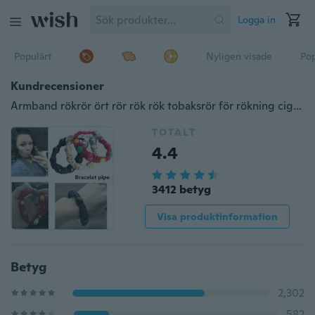
Logga in
Populärt
Nyligen visade
Pop
Kundrecensioner
Armband rökrör ört rör rök rök tobaksrör för rökning cigarettrökning tillbehör
TOTALT
4.4
3412 betyg
Visa produktinformation
Betyg
2,302
582