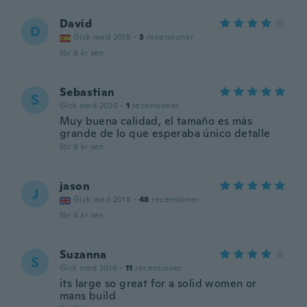
David
D
Gick med 2019
·
3
recensioner
för 6 år sen
Sebastian
S
Gick med 2020
·
1
recensioner
Muy buena calidad, el tamaño es más
grande de lo que esperaba único detalle
för 6 år sen
jason
J
Gick med 2018
·
48
recensioner
för 6 år sen
Suzanna
S
Gick med 2016
·
11
recensioner
its large so great for a solid women or
mans build