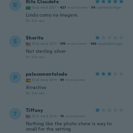
Rita Claudete
R
Gick med 2017
·
427
recensioner
·
54
uppladdningar
Lindo como na imagem.
för 3 år sen
Sherita
S
Gick med 2017
·
179
recensioner
·
140
uppladdningar
Not sterling silver
för 3 år sen
palacementolado
P
Gick med 2019
·
91
recensioner
Atractivo
för 3 år sen
Tiffany
T
Gick med 2016
·
13
recensioner
Nothing like the photo stone is way to
small for the setting