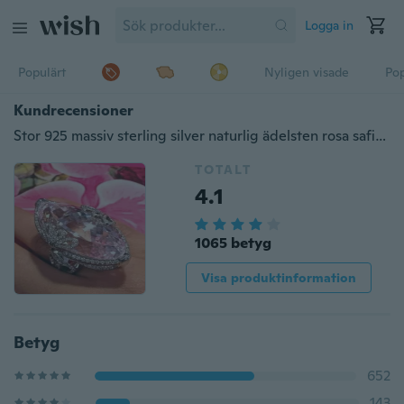
Logga in
Populärt
Nyligen visade
Pop
Kundrecensioner
Stor 925 massiv sterling silver naturlig ädelsten rosa safir diamantring brud förlovningsringar fina smycken storlek 5 6 7 8 9 10
TOTALT
4.1
1065 betyg
Visa produktinformation
Betyg
652
143