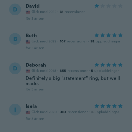
David
D
Gick med 2022
·
31
recensioner
för 3 år sen
Beth
B
Gick med 2022
·
107
recensioner
·
92
uppladdningar
för 3 år sen
Deborah
D
Gick med 2018
·
355
recensioner
·
5
uppladdningar
Definitely a big "statement" ring, but we'll
made.
för 3 år sen
Isela
I
Gick med 2020
·
363
recensioner
·
6
uppladdningar
för 3 år sen