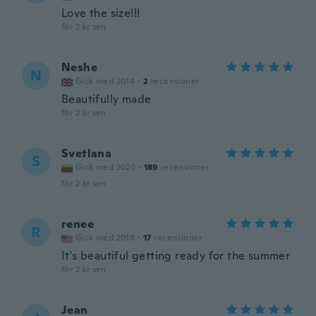
Love the size!!!
för 2 år sen
Neshe
N
Gick med 2014
·
2
recensioner
Beautifully made
för 2 år sen
Svetlana
S
Gick med 2020
·
189
recensioner
för 2 år sen
renee
R
Gick med 2018
·
17
recensioner
It's beautiful getting ready for the summer
för 2 år sen
Jean