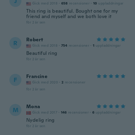
J
Gick med 2018
·
658
recensioner
·
10
uppladdningar
This ring is beautiful. Bought one for my
friend and myself and we both love it
för 2 år sen
Robert
R
Gick med 2018
·
754
recensioner
·
1
uppladdningar
Beautiful ring
för 2 år sen
Francine
F
Gick med 2020
·
2
recensioner
för 2 år sen
Mona
M
Gick med 2017
·
146
recensioner
·
6
uppladdningar
Nydelig ring
för 2 år sen