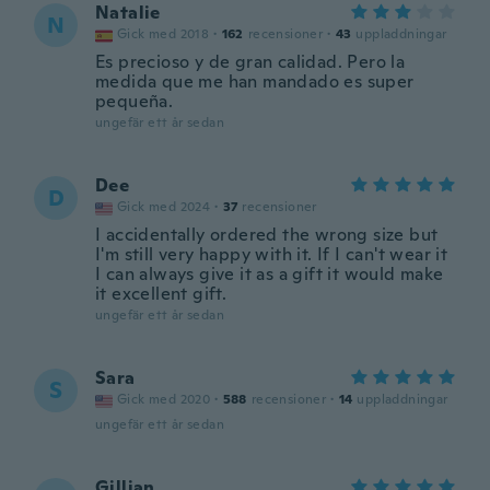
Natalie
N
Gick med 2018
·
162
recensioner
·
43
uppladdningar
Es precioso y de gran calidad. Pero la
medida que me han mandado es super
pequeña.
ungefär ett år sedan
Dee
D
Gick med 2024
·
37
recensioner
I accidentally ordered the wrong size but
I'm still very happy with it. If I can't wear it
I can always give it as a gift it would make
it excellent gift.
ungefär ett år sedan
Sara
S
Gick med 2020
·
588
recensioner
·
14
uppladdningar
ungefär ett år sedan
Gillian