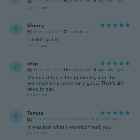
Gick med 2018
·
92
recensioner
·
9
uppladdningar
för 4 år sen
Sherry
S
Gick med 2021
·
17
recensioner
I didn't get it
för 4 år sen
chip
C
Gick med 2022
·
39
recensioner
·
2
uppladdningar
It's beautiful, it fits perfectly, and the
workman ship looks very good. That's all I
have to say.
för 4 år sen
Teresa
T
Gick med 2022
·
3
recensioner
·
1
uppladdningar
It was just what I wanted thank you
för 4 år sen