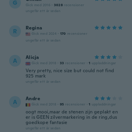
G
Gick med 2016
·
3028
recensioner
ungefär ett år sedan
Regina
R
Gick med 2024
·
170
recensioner
ungefär ett år sedan
Alicja
A
Gick med 2018
·
33
recensioner
·
1
uppladdningar
Very pretty, nice size but could not find
925 mark
ungefär ett år sedan
Andre
A
Gick med 2018
·
95
recensioner
·
1
uppladdningar
oogt mooi,maar de stenen zijn geplakt en
er is GEEN zilvermarkering in de ring,dus
goedkope fantasie
ungefär ett år sedan