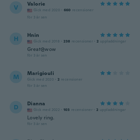
Valorie
V
Gick med 2020
·
660
recensioner
för 3 år sen
Hnin
H
Gick med 2018
·
238
recensioner
·
2
uppladdningar
Great@wow
för 3 år sen
Marigiouli
M
Gick med 2020
·
2
recensioner
för 3 år sen
Dianna
D
Gick med 2022
·
103
recensioner
·
2
uppladdningar
Lovely ring.
för 3 år sen