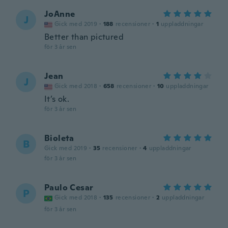
JoAnne
J
Gick med 2019
·
188
recensioner
·
1
uppladdningar
Better than pictured
för 3 år sen
Jean
J
Gick med 2018
·
658
recensioner
·
10
uppladdningar
It’s ok.
för 3 år sen
Bioleta
B
Gick med 2019
·
35
recensioner
·
4
uppladdningar
för 3 år sen
Paulo Cesar
P
Gick med 2018
·
135
recensioner
·
2
uppladdningar
för 3 år sen