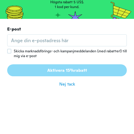
Högsta rabatt 5 US$.
för 5 år sen
1 kod per kund.
gene
G
Gick med 2018
·
20
recensioner
E-post
Very happy and satisfied
för 5 år sen
Skicka marknadsförings- och kampanjmeddelanden (med rabatter!) till
mig via e-post
Jean Pierre
J
Gick med 2017
·
25
recensioner
·
1
uppladdningar
Aktivera 15%rabatt
Super
för 5 år sen
Nej tack
Maria Cristina Mello
M
Gick med 2017
·
44
recensioner
för 5 år sen
Juan Manuel
J
Gick med 2017
·
16
recensioner
·
4
uppladdningar