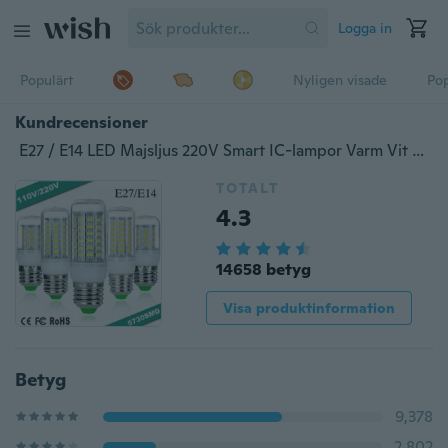
Logga in
Populärt
Nyligen visade
Pop
Kundrecensioner
E27 / E14 LED Majsljus 220V Smart IC-lampor Varm Vit Kallvit Majslampa
TOTALT
4.3
14658 betyg
Visa produktinformation
Betyg
9,378
2,802