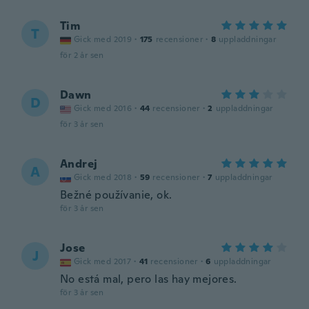
Tim
T
Gick med 2019
·
175
recensioner
·
8
uppladdningar
för 2 år sen
Dawn
D
Gick med 2016
·
44
recensioner
·
2
uppladdningar
för 3 år sen
Andrej
A
Gick med 2018
·
59
recensioner
·
7
uppladdningar
Bežné používanie, ok.
för 3 år sen
Jose
J
Gick med 2017
·
41
recensioner
·
6
uppladdningar
No está mal, pero las hay mejores.
för 3 år sen