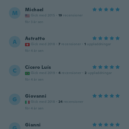
Michael
M
Gick med 2015
·
19
recensioner
för 3 år sen
Astratto
A
Gick med 2018
·
7
recensioner
·
1
uppladdningar
för 4 år sen
Cícero Luís
C
Gick med 2019
·
4
recensioner
·
2
uppladdningar
för 4 år sen
Giovanni
G
Gick med 2018
·
24
recensioner
för 4 år sen
Gianni
G