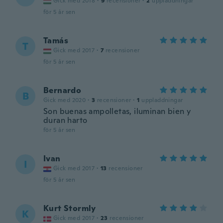
Gick med 2018
·
9
recensioner
·
2
uppladdningar
för 5 år sen
Tamás
T
Gick med 2017
·
7
recensioner
för 5 år sen
Bernardo
B
Gick med 2020
·
3
recensioner
·
1
uppladdningar
Son buenas ampolletas, iluminan bien y
duran harto
för 5 år sen
Ivan
I
Gick med 2017
·
13
recensioner
för 5 år sen
Kurt Stormly
K
Gick med 2017
·
23
recensioner