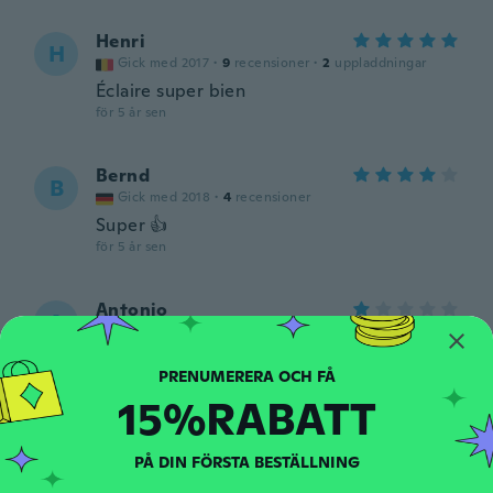
Henri
H
Gick med 2017
·
9
recensioner
·
2
uppladdningar
Éclaire super bien
för 5 år sen
Bernd
B
Gick med 2018
·
4
recensioner
Super 👍
för 5 år sen
Antonio
A
Gick med 2017
·
14
recensioner
Trash bulbs never worked properly and
flickered on the ones that did work
15%RABATT
för 5 år sen
Nico
PÅ DIN FÖRSTA BESTÄLLNING
N
Gick med 2017
·
11
recensioner
·
1
uppladdningar