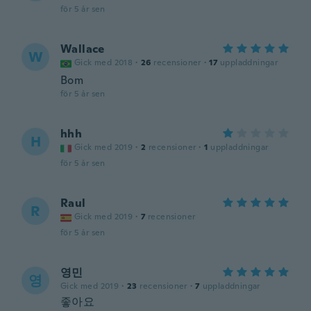
för 5 år sen
Wallace
W
Gick med 2018
·
26
recensioner
·
17
uppladdningar
Bom
för 5 år sen
hhh
H
Gick med 2019
·
2
recensioner
·
1
uppladdningar
för 5 år sen
Raul
R
Gick med 2019
·
7
recensioner
för 5 år sen
영민
영
Gick med 2019
·
23
recensioner
·
7
uppladdningar
좋아요