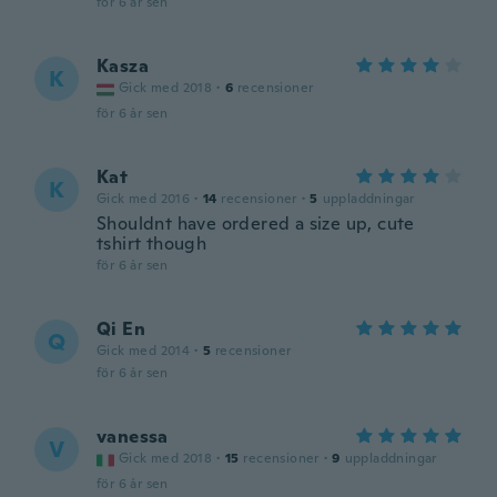
för 6 år sen
Kasza
K
Gick med 2018
·
6
recensioner
för 6 år sen
Kat
K
Gick med 2016
·
14
recensioner
·
5
uppladdningar
Shouldnt have ordered a size up, cute
tshirt though
för 6 år sen
Qi En
Q
Gick med 2014
·
5
recensioner
för 6 år sen
vanessa
V
Gick med 2018
·
15
recensioner
·
9
uppladdningar
för 6 år sen