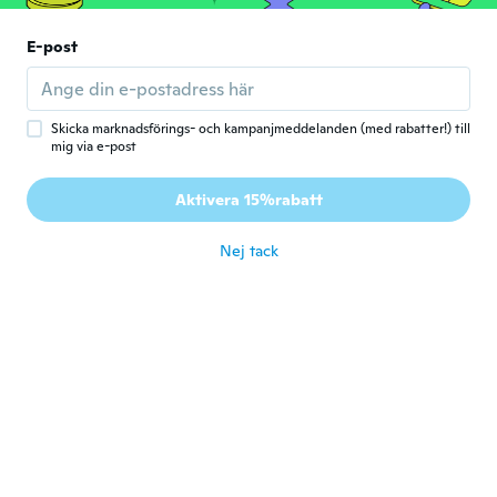
N
Gick med 2017
·
3
recensioner
·
3
uppladdningar
E-post
This is a nice t shirt I will be adding to my
regular collection. It doesn’t feel or look
cheap. It feels like a $20 shirt. It’s cotton. I
am usually a medium but I wanted this shirt
to be slightly oversized so I ordered an XL.
Skicka marknadsförings- och kampanjmeddelanden (med rabatter!) till
Extremely happy with the results. Starting
mig via e-post
wearing yesterday and the compliments
kept rolling in. It looks cute worn different
Aktivera 15%rabatt
ways.
för 7 år sen
Nej tack
Kassandra
K
Gick med 2016
·
174
recensioner
för 7 år sen
Kaela
K
Gick med 2012
·
2
recensioner
för 7 år sen