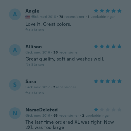
Angie
A
Gick med 2016
·
78
recensioner
·
1
uppladdningar
Love it! Great colors.
för 3 år sen
Allison
A
Gick med 2016
·
26
recensioner
Great quality, soft and washes well.
för 3 år sen
Sara
S
Gick med 2017
·
7
recensioner
för 3 år sen
NameDeleted
N
Gick med 2016
·
68
recensioner
·
2
uppladdningar
The last time ordered XL was tight. Now
2XL was too large