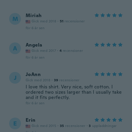
Miriah
M
Gick med 2018
·
51
recensioner
för 6 år sen
Angela
A
Gick med 2017
·
4
recensioner
för 6 år sen
JoAnn
J
Gick med 2018
·
39
recensioner
I love this shirt. Very nice, soft cotton. I
ordered two sizes larger than I usually take
and it fits perfectly.
för 6 år sen
Erin
E
Gick med 2015
·
35
recensioner
·
3
uppladdningar