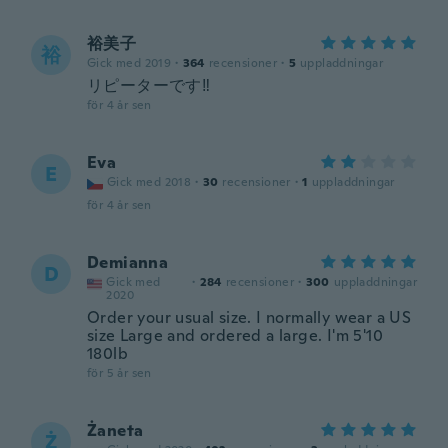
裕美子
裕
Gick med 2019
·
364
recensioner
·
5
uppladdningar
リピーターです‼️
för 4 år sen
Eva
E
Gick med 2018
·
30
recensioner
·
1
uppladdningar
för 4 år sen
Demianna
D
Gick med
·
284
recensioner
·
300
uppladdningar
2020
Order your usual size. I normally wear a US
size Large and ordered a large. I'm 5'10
180lb
för 5 år sen
Żaneta
Ż