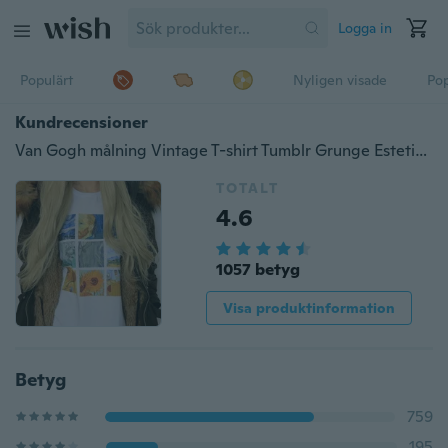
Logga in
Populärt
Nyligen visade
Pop
Kundrecensioner
Van Gogh målning Vintage T-shirt Tumblr Grunge Estetisk tryckt tee korta ärmar vita toppar
TOTALT
4.6
1057 betyg
Visa produktinformation
Betyg
759
195