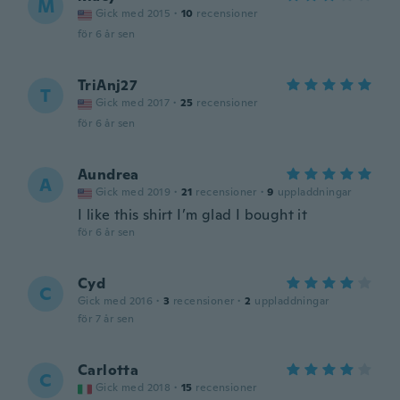
M
Gick med 2015
·
10
recensioner
för 6 år sen
TriAnj27
T
Gick med 2017
·
25
recensioner
för 6 år sen
Aundrea
A
Gick med 2019
·
21
recensioner
·
9
uppladdningar
I like this shirt I’m glad I bought it
för 6 år sen
Cyd
C
Gick med 2016
·
3
recensioner
·
2
uppladdningar
för 7 år sen
Carlotta
C
Gick med 2018
·
15
recensioner