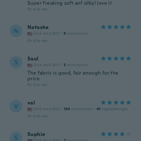
Super freaking soft anf silky! love it
för 6 år sen
Natasha
N
Gick med 2017
·
9
recensioner
för 6 år sen
Saul
S
Gick med 2017
·
2
recensioner
The fabric is good, fair enough for the
price
för 6 år sen
val
V
Gick med 2015
·
134
recensioner
·
61
uppladdningar
för 6 år sen
Sophie
S
Gick med 2018
·
7
recensioner