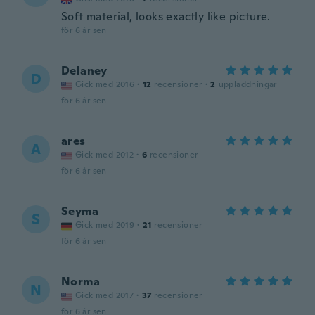
Soft material, looks exactly like picture.
för 6 år sen
Delaney
D
Gick med 2016
·
12
recensioner
·
2
uppladdningar
för 6 år sen
ares
A
Gick med 2012
·
6
recensioner
för 6 år sen
Seyma
S
Gick med 2019
·
21
recensioner
för 6 år sen
Norma
N
Gick med 2017
·
37
recensioner
för 6 år sen