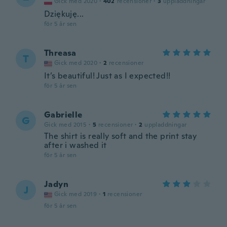
Gick med 2020
·
402
recensioner
·
3
uppladdningar
Dziękuję...
för 5 år sen
Threasa
T
Gick med 2020
·
2
recensioner
It’s beautiful! Just as I expected!!
för 5 år sen
Gabrielle
G
Gick med 2015
·
5
recensioner
·
2
uppladdningar
The shirt is really soft and the print stay
after i washed it
för 5 år sen
Jadyn
J
Gick med 2019
·
1
recensioner
för 5 år sen