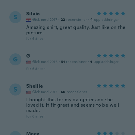
Silvia
S
Gick med 2017
·
22
recensioner
·
4
uppladdningar
Amazing shirt, great quality. Just like on the
picture.
för 6 år sen
G
G
Gick med 2016
·
51
recensioner
·
4
uppladdningar
för 6 år sen
Shellie
S
Gick med 2017
·
60
recensioner
I bought this for my daughter and she
loved it. It fit great and seems to be well
made.
för 6 år sen
Macy