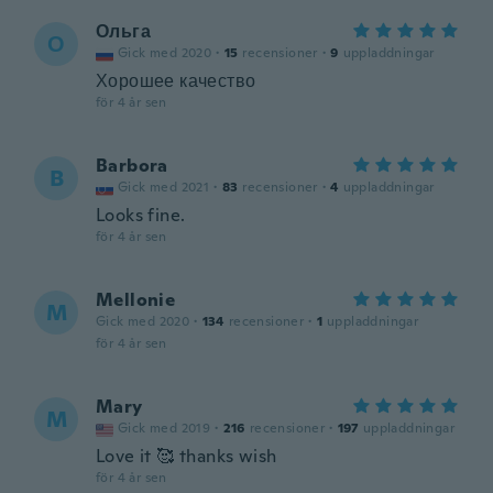
Ольга
О
Gick med 2020
·
15
recensioner
·
9
uppladdningar
Хорошее качество
för 4 år sen
Barbora
B
Gick med 2021
·
83
recensioner
·
4
uppladdningar
Looks fine.
för 4 år sen
Mellonie
M
Gick med 2020
·
134
recensioner
·
1
uppladdningar
för 4 år sen
Mary
M
Gick med 2019
·
216
recensioner
·
197
uppladdningar
Love it 🥰 thanks wish
för 4 år sen