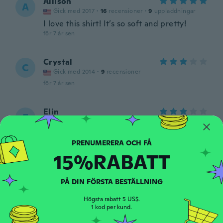
Allison
A
Gick med 2017
·
16
recensioner
·
9
uppladdningar
I love this shirt! It’s so soft and pretty!
för 7 år sen
Crystal
C
Gick med 2014
·
9
recensioner
för 7 år sen
Elin
E
Gick med 2014
·
17
recensioner
·
1
uppladdningar
för 7 år sen
15%RABATT
Czarek
C
Gick med 2019
·
35
recensioner
·
19
uppladdningar
PÅ DIN FÖRSTA BESTÄLLNING
Jest idealna
för 7 år sen
Högsta rabatt 5 US$.
1 kod per kund.
Naomi