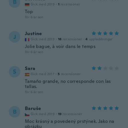
B
Gick med 2019
·
1
recensioner
Top
för 6 år sen
Justine
J
Gick med 2019
·
18
recensioner
·
4
uppladdningar
Jolie bague, à voir dans le temps
för 6 år sen
Sara
S
Gick med 2017
·
5
recensioner
Tamaño grande, no corresponde con las
tallas.
för 6 år sen
Baruše
B
Gick med 2019
·
19
recensioner
Moc krásný a povedený prstýnek. Jako na
obrázku