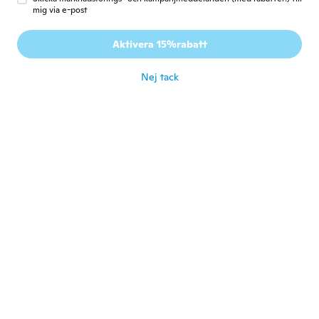
Z
Gick med 2014
·
14
recensioner
·
1
uppladdningar
mig via e-post
J'ai commander une taille 10 pensant que
ca allait être petit j aurais du prendre une
Aktivera 15%rabatt
taille 9
för 6 år sen
Nej tack
Chel
C
Gick med 2016
·
41
recensioner
·
7
uppladdningar
för 6 år sen
Margarita
M
Gick med 2018
·
155
recensioner
för 6 år sen
Monica
M
Gick med 2018
·
139
recensioner
·
5
uppladdningar
Very pretty
för 6 år sen