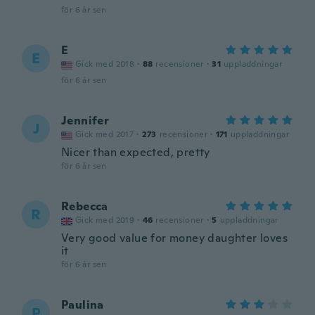
för 6 år sen
E
E
Gick med 2018
·
88
recensioner
·
31
uppladdningar
för 6 år sen
Jennifer
J
Gick med 2017
·
273
recensioner
·
171
uppladdningar
Nicer than expected, pretty
för 6 år sen
Rebecca
R
Gick med 2019
·
46
recensioner
·
5
uppladdningar
Very good value for money daughter loves
it
för 6 år sen
Paulina
P