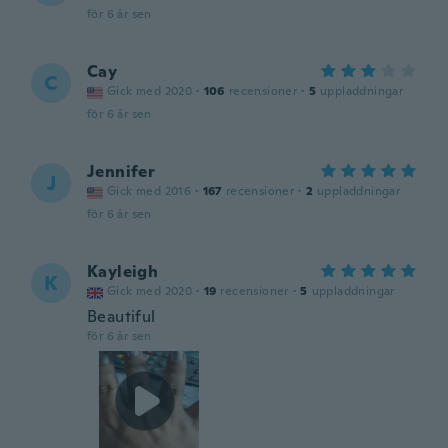
för 6 år sen
Cay
C
Gick med 2020
·
106
recensioner
·
5
uppladdningar
för 6 år sen
Jennifer
J
Gick med 2016
·
167
recensioner
·
2
uppladdningar
för 6 år sen
Kayleigh
K
Gick med 2020
·
19
recensioner
·
5
uppladdningar
Beautiful
för 6 år sen