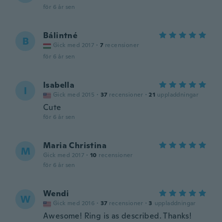
för 6 år sen
Bálintné
B
Gick med 2017
·
7
recensioner
för 6 år sen
Isabella
I
Gick med 2015
·
37
recensioner
·
21
uppladdningar
Cute
för 6 år sen
Maria Christina
M
Gick med 2017
·
10
recensioner
för 6 år sen
Wendi
W
Gick med 2016
·
37
recensioner
·
3
uppladdningar
Awesome! Ring is as described. Thanks!