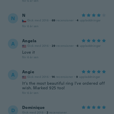
för 6 år sen
N
N
Gick med 2016
·
69
recensioner
·
4
uppladdningar
för 6 år sen
Angela
A
Gick med 2016
·
29
recensioner
·
6
uppladdningar
Love it
för 6 år sen
Angie
A
Gick med 2016
·
14
recensioner
·
9
uppladdningar
It's the most beautiful ring I've ordered off
wish. Marked 925 too!
för 6 år sen
Dominique
D
Gick med 2018
·
2
recensioner