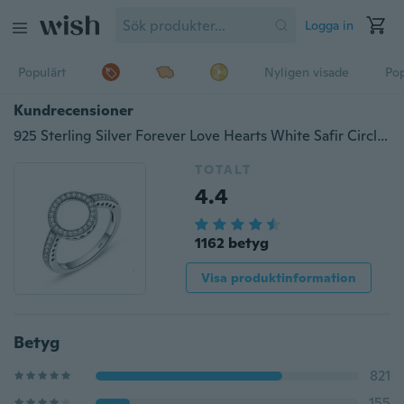
Logga in
Populärt
Nyligen visade
Pop
Kundrecensioner
925 Sterling Silver Forever Love Hearts White Safir Circle Round Finger Rings for Women Wedding Engagement Smycken storlek 6-10
TOTALT
4.4
1162 betyg
Visa produktinformation
Betyg
821
155