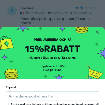
Sophie
S
Gick med 2015
·
39
recensioner
·
2
uppladdningar
Rond plus petit que ce qui paraît sur la
photo
för 6 år sen
Ms
M
15%RABATT
Gick med 2017
·
27
recensioner
·
1
uppladdningar
love it
för 6 år sen
PÅ DIN FÖRSTA BESTÄLLNING
Högsta rabatt 5 US$.
Maria
1 kod per kund.
M
Gick med 2017
·
2
recensioner
Não me parece que seja mesmo prata! Mas
é bonito!
E-post
för 6 år sen
ZAHRA
Skicka marknadsförings- och kampanjmeddelanden (med rabatter!) till