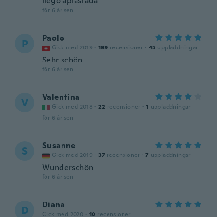
llego aplastada
för 6 år sen
Paolo
P
Gick med 2019
·
199
recensioner
·
45
uppladdningar
Sehr schön
för 6 år sen
Valentina
V
Gick med 2018
·
22
recensioner
·
1
uppladdningar
för 6 år sen
Susanne
S
Gick med 2019
·
37
recensioner
·
7
uppladdningar
Wunderschön
för 6 år sen
Diana
D
Gick med 2020
·
10
recensioner