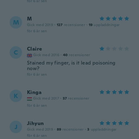
för 6 år sen
M
M
Gick med 2019
·
127
recensioner
·
19
uppladdningar
för 6 år sen
Claire
C
Gick med 2016
·
40
recensioner
Stained my finger, is it lead poisoning
now?
för 6 år sen
Kinga
K
Gick med 2017
·
37
recensioner
för 6 år sen
Jihyun
J
Gick med 2019
·
89
recensioner
·
3
uppladdningar
för 6 år sen