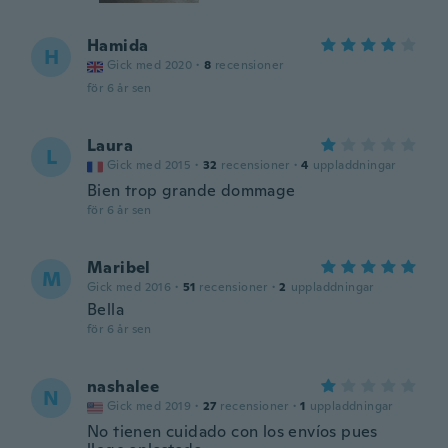
Hamida
H
Gick med 2020
·
8
recensioner
för 6 år sen
Laura
L
Gick med 2015
·
32
recensioner
·
4
uppladdningar
Bien trop grande dommage
för 6 år sen
Maribel
M
Gick med 2016
·
51
recensioner
·
2
uppladdningar
Bella
för 6 år sen
nashalee
N
Gick med 2019
·
27
recensioner
·
1
uppladdningar
No tienen cuidado con los envíos pues