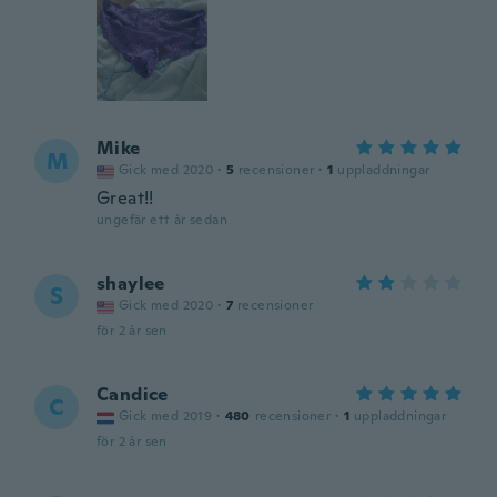
Mike
M
Gick med 2020
·
5
recensioner
·
1
uppladdningar
Great!!
ungefär ett år sedan
shaylee
S
Gick med 2020
·
7
recensioner
för 2 år sen
Candice
C
Gick med 2019
·
480
recensioner
·
1
uppladdningar
för 2 år sen