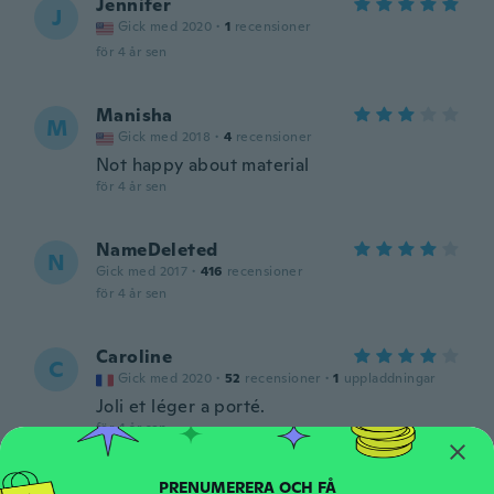
Jennifer
J
Gick med 2020
·
1
recensioner
för 4 år sen
Manisha
M
Gick med 2018
·
4
recensioner
Not happy about material
för 4 år sen
NameDeleted
N
Gick med 2017
·
416
recensioner
för 4 år sen
Caroline
C
Gick med 2020
·
52
recensioner
·
1
uppladdningar
Joli et léger a porté.
för 4 år sen
Ella