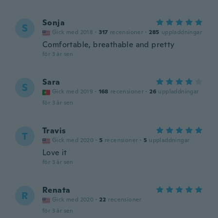
Sonja
S
Gick med 2018
·
317
recensioner
·
285
uppladdningar
Comfortable, breathable and pretty
för 3 år sen
Sara
S
Gick med 2019
·
168
recensioner
·
26
uppladdningar
för 3 år sen
Travis
T
Gick med 2020
·
5
recensioner
·
5
uppladdningar
Love it
för 3 år sen
Renata
R
Gick med 2020
·
22
recensioner
för 3 år sen