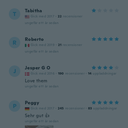
Tabitha
T
Gick med 2017
·
22
recensioner
ungefär ett år sedan
Roberto
R
Gick med 2019
·
21
recensioner
ungefär ett år sedan
Jesper G O
J
Gick med 2016
·
190
recensioner
·
14
uppladdningar
Love them
ungefär ett år sedan
Peggy
P
Gick med 2017
·
245
recensioner
·
83
uppladdningar
Sehr gut 👍
ungefär ett år sedan