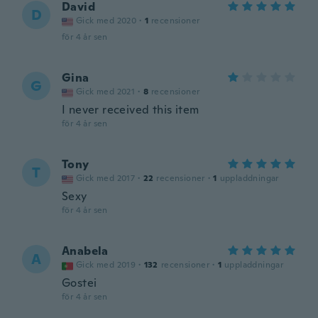
David
D
Gick med 2020
·
1
recensioner
för 4 år sen
Gina
G
Gick med 2021
·
8
recensioner
I never received this item
för 4 år sen
Tony
T
Gick med 2017
·
22
recensioner
·
1
uppladdningar
Sexy
för 4 år sen
Anabela
A
Gick med 2019
·
132
recensioner
·
1
uppladdningar
Gostei
för 4 år sen