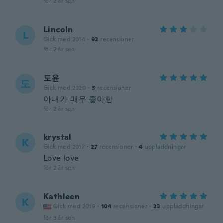
för 2 år sen
Lincoln
L
Gick med 2014
·
92
recensioner
för 2 år sen
도윤
도
Gick med 2020
·
3
recensioner
아내가 매우 좋아함
för 2 år sen
krystal
K
Gick med 2017
·
27
recensioner
·
4
uppladdningar
Love love
för 2 år sen
Kathleen
K
Gick med 2019
·
104
recensioner
·
23
uppladdningar
för 3 år sen