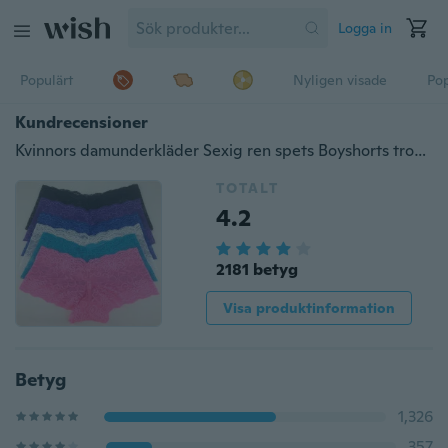
Logga in
Populärt
Nyligen visade
Pop
Kundrecensioner
Kvinnors damunderkläder Sexig ren spets Boyshorts trosor underkläder
TOTALT
4.2
2181 betyg
Visa produktinformation
Betyg
1,326
357