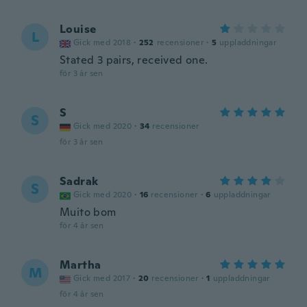
Louise
L
Gick med 2018
·
252
recensioner
·
5
uppladdningar
Stated 3 pairs, received one.
för 3 år sen
S
S
Gick med 2020
·
34
recensioner
för 3 år sen
Sadrak
S
Gick med 2020
·
16
recensioner
·
6
uppladdningar
Muito bom
för 4 år sen
Martha
M
Gick med 2017
·
20
recensioner
·
1
uppladdningar
för 4 år sen