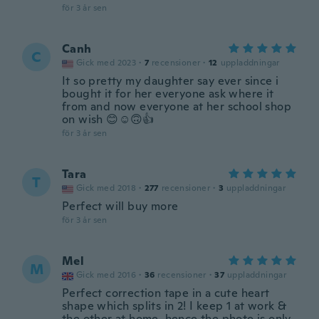
för 3 år sen
Canh
C
Gick med 2023
·
7
recensioner
·
12
uppladdningar
It so pretty my daughter say ever since i
bought it for her everyone ask where it
from and now everyone at her school shop
on wish 😊☺️🙃👍
för 3 år sen
Tara
T
Gick med 2018
·
277
recensioner
·
3
uppladdningar
Perfect will buy more
för 3 år sen
Mel
M
Gick med 2016
·
36
recensioner
·
37
uppladdningar
Perfect correction tape in a cute heart
shape which splits in 2! I keep 1 at work &
the other at home, hence the photo is only