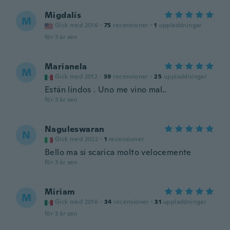
Migdalís
M
Gick med 2016
·
75
recensioner
·
1
uppladdningar
för 3 år sen
Marianela
M
Gick med 2012
·
39
recensioner
·
25
uppladdningar
Están lindos . Uno me vino mal..
för 3 år sen
Naguleswaran
N
Gick med 2022
·
1
recensioner
Bello ma si scarica molto velocemente
för 3 år sen
Miriam
M
Gick med 2016
·
34
recensioner
·
31
uppladdningar
för 3 år sen