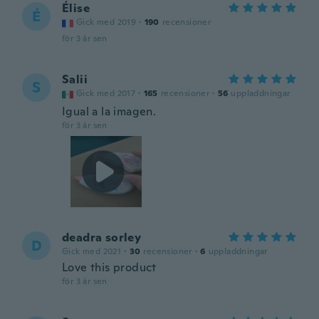
Élise
É
Gick med 2019
·
190
recensioner
för 3 år sen
Salii
S
Gick med 2017
·
165
recensioner
·
56
uppladdningar
Igual a la imagen.
för 3 år sen
deadra sorley
D
Gick med 2021
·
30
recensioner
·
6
uppladdningar
Love this product
för 3 år sen