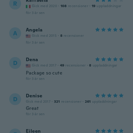
Raffaella
R
Gick med 2020
·
108
recensioner
·
19
uppladdningar
för 3 år sen
Angela
A
Gick med 2015
·
8
recensioner
för 3 år sen
Dena
D
Gick med 2017
·
49
recensioner
·
8
uppladdningar
Package so cute
för 3 år sen
Denise
D
Gick med 2017
·
321
recensioner
·
261
uppladdningar
Great
för 3 år sen
Eileen