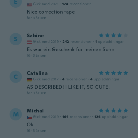
E
Gick med 2021
·
124
recensioner
Nice correction tape
för 3 år sen
Sabine
S
Gick med 2019
·
242
recensioner
·
1
uppladdningar
Es war ein Geschenk für meinen Sohn
för 3 år sen
Catalina
C
Gick med 2017
·
4
recensioner
·
4
uppladdningar
AS DESCRIBED! I LIKE IT, SO CUTE!
för 3 år sen
Michal
M
Gick med 2019
·
164
recensioner
·
126
uppladdningar
Ok
för 3 år sen