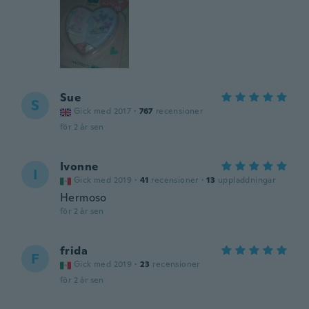
Sue
S
Gick med 2017
·
767
recensioner
för 2 år sen
Ivonne
I
Gick med 2019
·
41
recensioner
·
13
uppladdningar
Hermoso
för 2 år sen
frida
F
Gick med 2019
·
23
recensioner
för 2 år sen