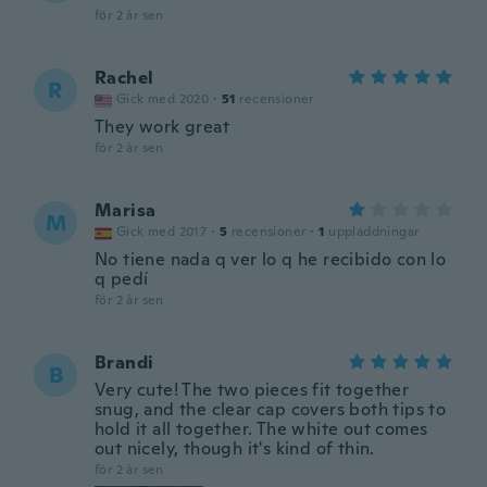
för 2 år sen
Rachel
R
Gick med 2020
·
51
recensioner
They work great
för 2 år sen
Marisa
M
Gick med 2017
·
5
recensioner
·
1
uppladdningar
No tiene nada q ver lo q he recibido con lo
q pedí
för 2 år sen
Brandi
B
Very cute! The two pieces fit together
snug, and the clear cap covers both tips to
hold it all together. The white out comes
out nicely, though it's kind of thin.
för 2 år sen