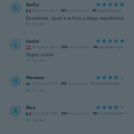
Sofia
S
Gick med 2014
·
102
recensioner
·
49
uppladdningar
Excelente, igual a la foto y llego rapidísimo.
för 3 år sen
Lucia
L
Gick med 2020
·
308
recensioner
·
99
uppladdningar
Super schön
för 3 år sen
Hemmo
H
Gick med 2016
·
415
recensioner
·
1
uppladdningar
för 3 år sen
Ana
A
Gick med 2020
·
359
recensioner
·
131
uppladdningar
för 3 år sen