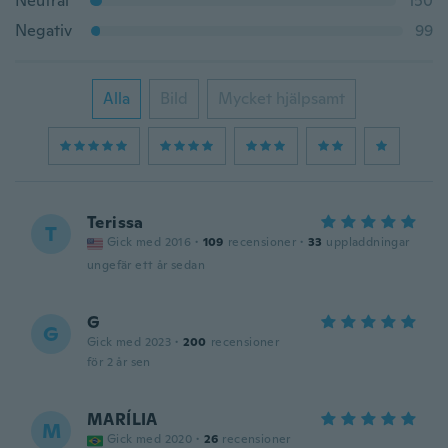
Neutral
150
Negativ
99
Alla
Bild
Mycket hjälpsamt
Terissa
T
Gick med 2016
·
109
recensioner
·
33
uppladdningar
ungefär ett år sedan
G
G
Gick med 2023
·
200
recensioner
för 2 år sen
MARÍLIA
M
Gick med 2020
·
26
recensioner