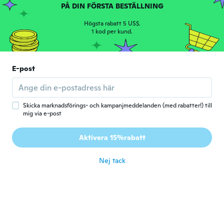
Janaina
J
PÅ DIN FÖRSTA BESTÄLLNING
Gick med 2019
·
193
recensioner
för 3 år sen
Högsta rabatt 5 US$.
1 kod per kund.
María Mercedes
M
Gick med 2016
·
10
recensioner
·
4
uppladdningar
E-post
Muy buena calidad
för 3 år sen
Skicka marknadsförings- och kampanjmeddelanden (med rabatter!) till
Chelsey
mig via e-post
C
Gick med 2016
·
2
recensioner
It did come in an opened package which
Aktivera 15%rabatt
was disappointing
för 3 år sen
Nej tack
Lynda
L
Gick med 2017
·
14
recensioner
för 3 år sen