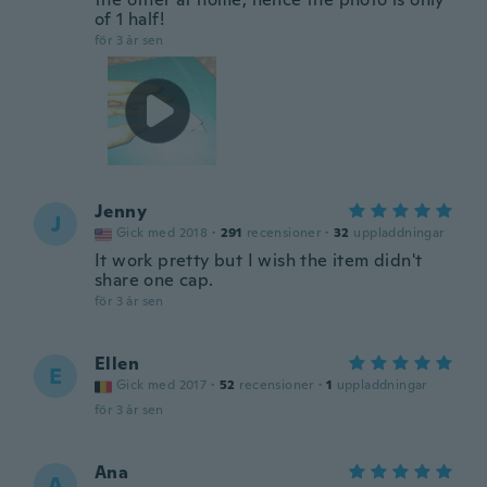
of 1 half!
för 3 år sen
Jenny
J
Gick med 2018
·
291
recensioner
·
32
uppladdningar
It work pretty but I wish the item didn't
share one cap.
för 3 år sen
Ellen
E
Gick med 2017
·
52
recensioner
·
1
uppladdningar
för 3 år sen
Ana
A