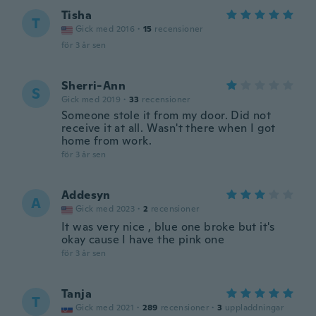
Tisha
T
Gick med 2016
·
15
recensioner
för 3 år sen
Sherri-Ann
S
Gick med 2019
·
33
recensioner
Someone stole it from my door. Did not
receive it at all. Wasn't there when I got
home from work.
för 3 år sen
Addesyn
A
Gick med 2023
·
2
recensioner
It was very nice , blue one broke but it's
okay cause I have the pink one
för 3 år sen
Tanja
T
Gick med 2021
·
289
recensioner
·
3
uppladdningar