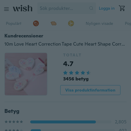
Logga in
Populärt
Nyligen visade
Pop
Kundrecensioner
10m Love Heart Correction Tape Cute Heart Shape Correction Tape Skrivmaterial Kontorsskolematerial
TOTALT
4.7
3456 betyg
Visa produktinformation
Betyg
2,805
402