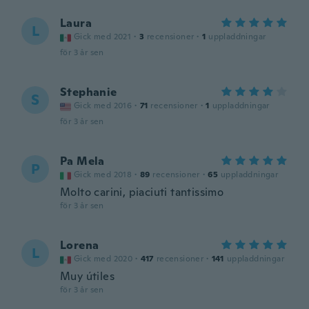
Laura
L
Gick med 2021
·
3
recensioner
·
1
uppladdningar
för 3 år sen
Stephanie
S
Gick med 2016
·
71
recensioner
·
1
uppladdningar
för 3 år sen
Pa Mela
P
Gick med 2018
·
89
recensioner
·
65
uppladdningar
Molto carini, piaciuti tantissimo
för 3 år sen
Lorena
L
Gick med 2020
·
417
recensioner
·
141
uppladdningar
Muy útiles
för 3 år sen