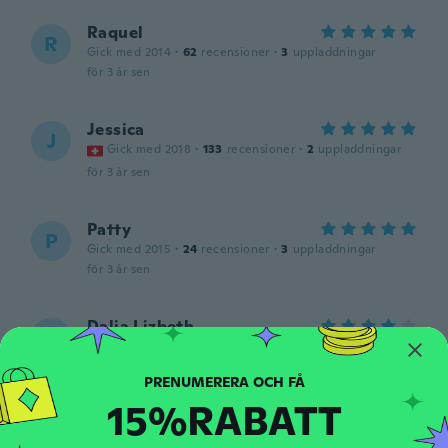
Raquel
R
Gick med 2014
·
62
recensioner
·
3
uppladdningar
för 3 år sen
Jessica
J
Gick med 2018
·
133
recensioner
·
2
uppladdningar
för 3 år sen
Patty
P
Gick med 2015
·
24
recensioner
·
3
uppladdningar
för 3 år sen
Dalia Lizbeth
D
Gick med 2019
·
51
recensioner
·
30
uppladdningar
Tal como lo muestra la imagen
för 3 år sen
15%RABATT