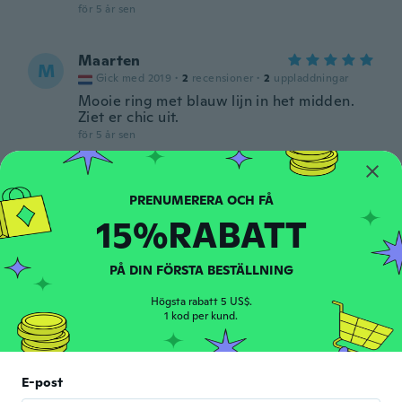
för 5 år sen
Maarten
M
Gick med 2019
·
2
recensioner
·
2
uppladdningar
Mooie ring met blauw lijn in het midden.
Ziet er chic uit.
för 5 år sen
Andre
A
Gick med 2018
·
18
recensioner
15%RABATT
för 5 år sen
PÅ DIN FÖRSTA BESTÄLLNING
Geo
G
Gick med 2018
·
55
recensioner
·
7
uppladdningar
Högsta rabatt 5 US$.
Only issue was delay in arriving.
1 kod per kund.
för 5 år sen
Willy
E-post
W
Gick med 2019
·
5
recensioner