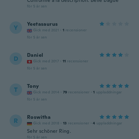
Conforme à la description. Belle bague
för 5 år sen
Yeetasaurus
Y
Gick med 2021
·
1
recensioner
för 5 år sen
Daniel
D
Gick med 2017
·
11
recensioner
för 5 år sen
Tony
T
Gick med 2014
·
79
recensioner
·
1
uppladdningar
för 5 år sen
Roswitha
R
Gick med 2018
·
13
recensioner
·
4
uppladdningar
Sehr schöner Ring.
för 5 år sen