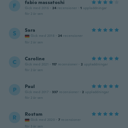
fabio massatoshi
F
Gick med 2016
·
24
recensioner
·
1
uppladdningar
för 2 år sen
Sara
S
Gick med 2018
·
24
recensioner
för 2 år sen
Caroline
C
Gick med 2021
·
117
recensioner
·
2
uppladdningar
för 2 år sen
Paul
P
Gick med 2017
·
337
recensioner
·
2
uppladdningar
för 2 år sen
Rostam
R
Gick med 2020
·
7
recensioner
för 3 år sen