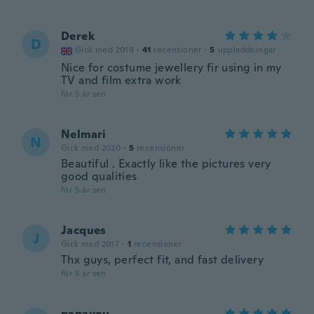
Derek
D
Gick med 2019
·
41
recensioner
·
5
uppladdningar
Nice for costume jewellery fir using in my
TV and film extra work
för 5 år sen
Nelmari
N
Gick med 2020
·
5
recensioner
Beautiful . Exactly like the pictures very
good qualities
för 5 år sen
Jacques
J
Gick med 2017
·
1
recensioner
Thx guys, perfect fit, and fast delivery
för 5 år sen
papayou