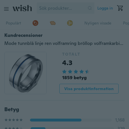
Logga in
Populärt
Nyligen visade
Pop
Kundrecensioner
Mode tunnblå linje ren volframring bröllop volframkarbid smycken av hög kvalitet för män
TOTALT
4.3
1859 betyg
Visa produktinformation
Betyg
1,168
329