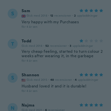
Sam
S
Gick med 2018
·
12
recensioner
·
2
uppladdningar
Very happy with my Purchases
för 4 år sen
Todd
T
Gick med 2018
·
52
recensioner
·
3
uppladdningar
Very cheap feeling, started to turn colour 2
weeks after wearing it, in the garbage
för 4 år sen
Shannon
S
Gick med 2015
·
40
recensioner
·
4
uppladdningar
Husband loved it and it is durable!
för 4 år sen
Najma
N
Gick med 2021
·
6
recensioner