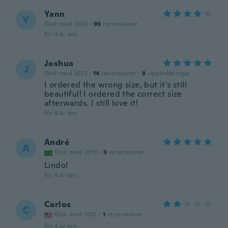
Yann
Y
Gick med 2020
·
93
recensioner
för 4 år sen
Joshua
J
Gick med 2022
·
14
recensioner
·
8
uppladdningar
I ordered the wrong size, but it's still
beautiful! I ordered the correct size
afterwards. I still love it!
för 4 år sen
André
A
Gick med 2019
·
3
recensioner
Lindo!
för 4 år sen
Carlos
C
Gick med 2021
·
1
recensioner
för 4 år sen