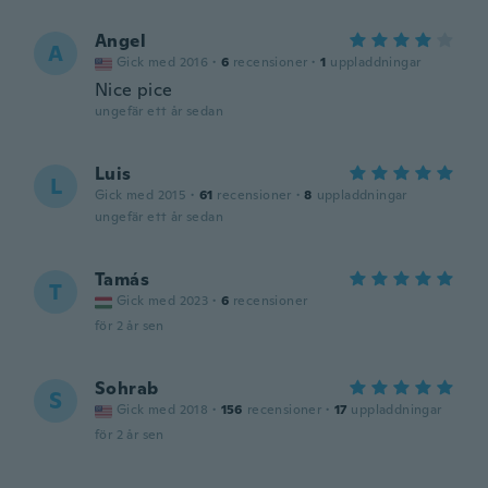
Angel
A
Gick med 2016
·
6
recensioner
·
1
uppladdningar
Nice pice
ungefär ett år sedan
Luis
L
Gick med 2015
·
61
recensioner
·
8
uppladdningar
ungefär ett år sedan
Tamás
T
Gick med 2023
·
6
recensioner
för 2 år sen
Sohrab
S
Gick med 2018
·
156
recensioner
·
17
uppladdningar
för 2 år sen