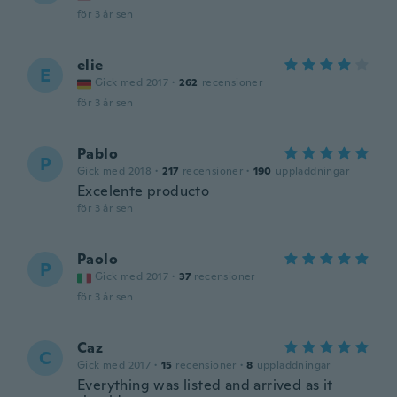
för 3 år sen
elie
E
Gick med 2017
·
262
recensioner
för 3 år sen
Pablo
P
Gick med 2018
·
217
recensioner
·
190
uppladdningar
Excelente producto
för 3 år sen
Paolo
P
Gick med 2017
·
37
recensioner
för 3 år sen
Caz
C
Gick med 2017
·
15
recensioner
·
8
uppladdningar
Everything was listed and arrived as it