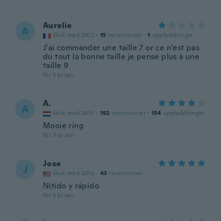
Aurelie
A
Gick med 2023
·
15
recensioner
·
1
uppladdningar
J'ai commander une taille 7 or ce n'est pas
du tout la bonne taille je pense plus à une
taille 9
för 3 år sen
A.
A
Gick med 2015
·
192
recensioner
·
154
uppladdningar
Mooie ring
för 3 år sen
Jose
J
Gick med 2016
·
43
recensioner
Nítido y rápido
för 3 år sen