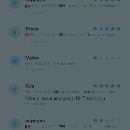
P
Gick med 2015
·
394
recensioner
·
1
uppladdningar
för 5 år sen
Stacy
S
Gick med 2018
·
39
recensioner
·
1
uppladdningar
för 5 år sen
Mpho
M
Gick med 2019
·
1
recensioner
för 5 år sen
Kim
K
Gick med 2019
·
240
recensioner
·
218
uppladdningar
Nicely made and good fit. Thank you
för 5 år sen
papayou
P
Gick med 2015
·
394
recensioner
·
1
uppladdningar