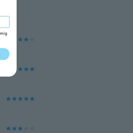
 ma nel
 mig