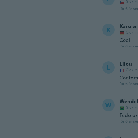
Gick m
för 6 år se
Karola
K
Gick m
Cool
för 6 år se
Lilou
L
Gick m
Conform
för 6 år se
Wende
W
Gick m
Tudo ok
för 6 år se