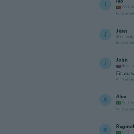
Ivo
I
Gick m
för 6 år se
Jean
J
Gick med 
för 6 år se
John
J
Gick m
Fitted w
för 6 år se
Alex
A
Gick m
för 6 år se
Regina
R
Gick m