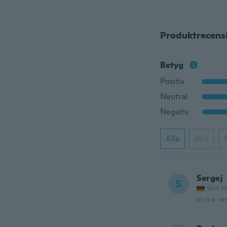
Produktrecens
Betyg
Positiv
Neutral
Negativ
Alla
Bild
Sergej
S
Gick m
för 3 år se