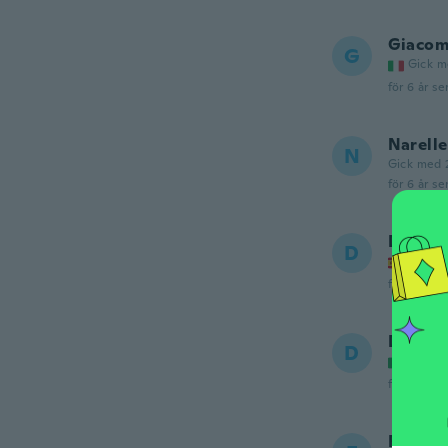
Giaco
G
Gick m
för 6 år se
Narelle
N
Gick med 
för 6 år se
Daniel
D
Gick m
för 6 år se
Daniel
D
Gick m
för 6 år se
Fabio