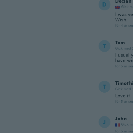
Declan
D
Gick m
I was ve
Wish.
för 4 år se
Tom
T
Gick med 
I usuall
have we
för 5 år se
Timoth
T
Gick med 
Love it
för 5 år se
John
J
Gick m
för 5 år se