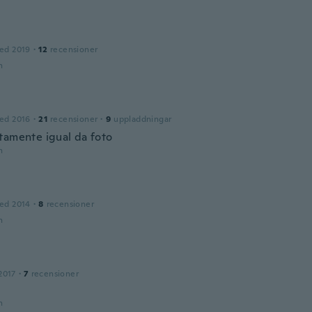
n
ed 2019
·
12
recensioner
n
ed 2016
·
21
recensioner
·
9
uppladdningar
tamente igual da foto
n
ed 2014
·
8
recensioner
n
2017
·
7
recensioner
n