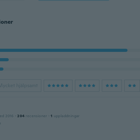
ioner
Mycket hjälpsamt
ed 2016
·
204
recensioner
·
1
uppladdningar
n