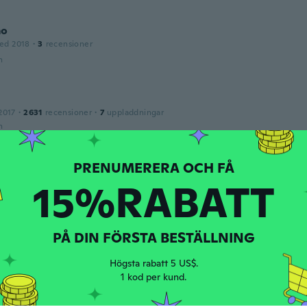
mo
ed 2018
·
3
recensioner
n
2017
·
2631
recensioner
·
7
uppladdningar
n
e
ed 2016
·
84
recensioner
·
16
uppladdningar
15%RABATT
n
e
PÅ DIN FÖRSTA BESTÄLLNING
ed 2015
·
34
recensioner
·
1
uppladdningar
Högsta rabatt 5 US$.
n
1 kod per kund.