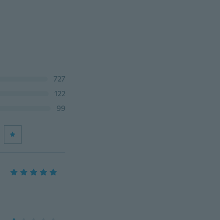
727
122
99