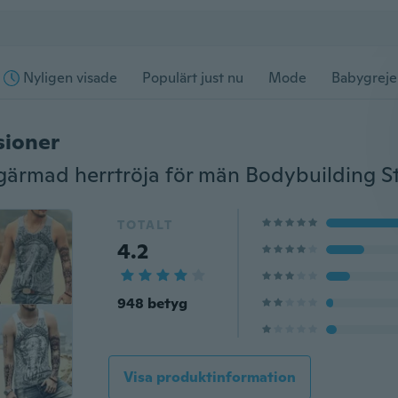
Nyligen visade
Populärt just nu
Mode
Babygreje
sioner
TOTALT
4.2
948 betyg
Visa produktinformation