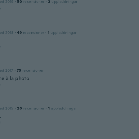
ed 2019
·
50
recensioner
·
2
uppladdningar
n
ed 2018
·
49
recensioner
·
1
uppladdningar
n
ed 2017
·
75
recensioner
e à la photo
n
l
ed 2015
·
20
recensioner
·
1
uppladdningar
.
n