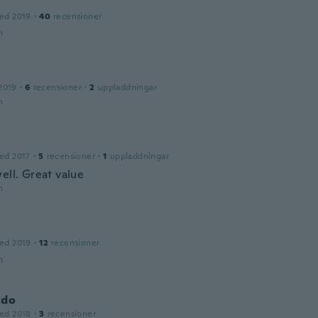
ed 2019
·
40
recensioner
n
2019
·
6
recensioner
·
2
uppladdningar
n
ed 2017
·
5
recensioner
·
1
uppladdningar
ell. Great value
n
ed 2019
·
12
recensioner
n
ldo
ed 2018
·
3
recensioner