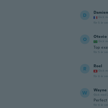
Damie
D
Gick m
för 5 år se
Otavio
O
Gick m
Top exa
för 5 år se
Roel
R
Gick m
för 6 år se
Wayne
W
Gick med 
Perfect
för 6 år se