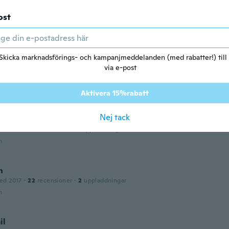
ed 2020
·
11
recensioner
·
9
uppladdningar
ost
iusta, tessuto leggero. La qualità della stampa non è ottima
so è un buon prodotto. È arrivata prima del previsto.
n
Skicka marknadsförings- och kampanjmeddelanden (med rabatter!) till
ew
via e-post
ed 2018
·
81
recensioner
·
1
uppladdningar
n
Aktivera 15%rabatt
Nej tack
ed 2017
·
19
recensioner
·
1
uppladdningar
n
n
ed 2017
·
22
recensioner
·
2
uppladdningar
n
il