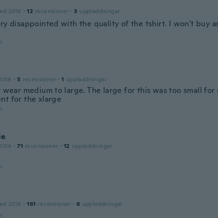
ed 2018
·
12
recensioner
·
3
uppladdningar
ry disappointed with the quality of the tshirt. I won't buy a
n
2016
·
5
recensioner
·
1
uppladdningar
y wear medium to large. The large for this was too small for
nt for the xlarge
n
ie
2014
·
71
recensioner
·
12
uppladdningar
n
ed 2016
·
161
recensioner
·
6
uppladdningar
n