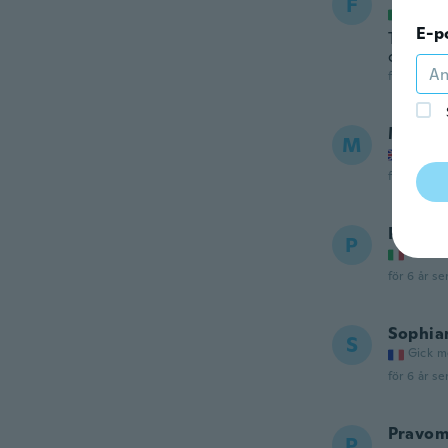
F
Gick m
E-p
Taglia g
comples
för 6 år se
Matth
M
Gick m
för 6 år se
Paolo
P
Gick m
för 6 år se
Sophia
S
Gick m
för 6 år se
Pravom
P