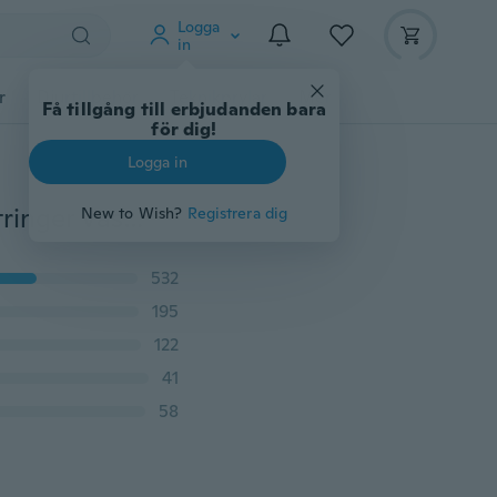
Logga
in
r
Djurtillbehör
Teknikprylar
Mer
Få tillgång till erbjudanden bara
för dig!
Logga in
S-XXXL Långärmad herrtröja för män Bodybuilding Stringer Västkläder Herrtryck Undershirt Ärmlös Hip Hop-skjorta
New to Wish?
Registrera dig
532
195
122
41
58