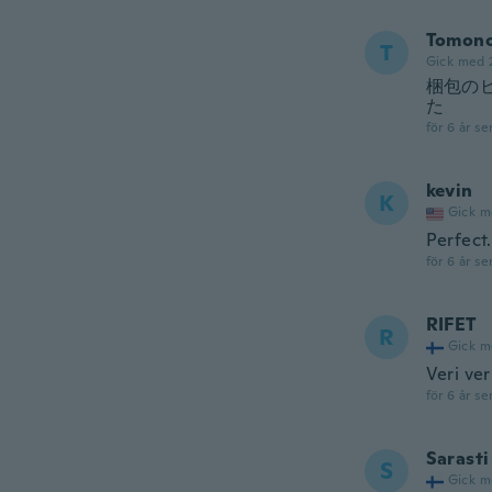
Tomono
T
Gick med 
梱包の
た
för 6 år se
kevin
K
Gick m
Perfect
för 6 år se
RIFET
R
Gick m
Veri ver
för 6 år se
Sarasti
S
Gick m