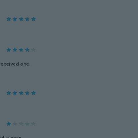
received one.
ed it once