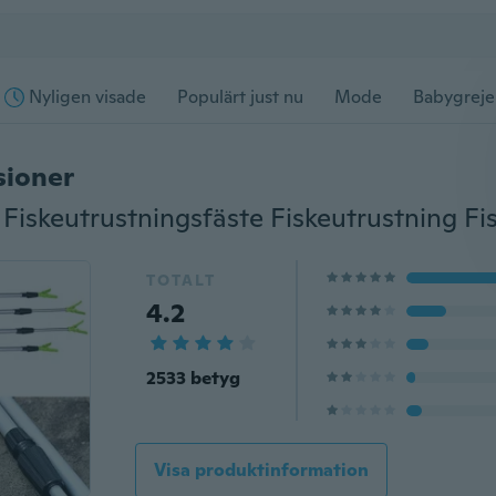
Nyligen visade
Populärt just nu
Mode
Babygreje
sioner
TOTALT
4.2
2533 betyg
Visa produktinformation