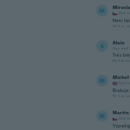
Mirosl
M
Gick m
Není he
för 5 år se
Alain
A
Gick med 
Très bie
för 5 år se
Michał
M
Gick m
Brakuje
för 5 år se
Martin
M
Gick m
Vypadaj