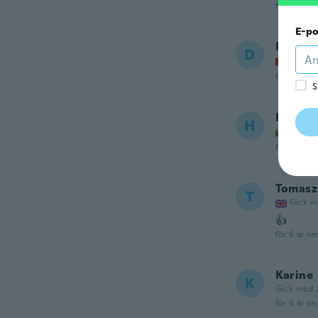
för 6 år se
E-po
Damia
D
Gick m
för 6 år se
S
Henrik
H
Gick m
för 6 år se
Tomasz
T
Gick m
👍
för 6 år se
Karine
K
Gick med 
för 6 år se