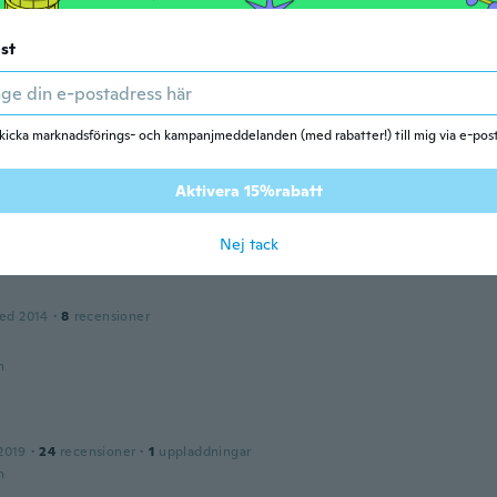
n
st
n
ed 2018
·
1
recensioner
n
kicka marknadsförings- och kampanjmeddelanden (med rabatter!) till mig via e-pos
as
Aktivera 15%rabatt
ed 2018
·
106
recensioner
n
Nej tack
ed 2014
·
8
recensioner
n
2019
·
24
recensioner
·
1
uppladdningar
n