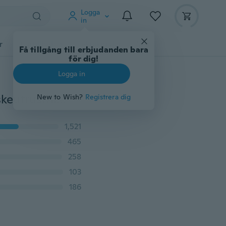
Logga
in
r
Djurtillbehör
Teknikprylar
Mer
Få tillgång till erbjudanden bara
för dig!
Logga in
Fiskehållare Fiskeutrustningsfäste Fiskeutrustning Fiskeutrustning (Y-stil)
New to Wish?
Registrera dig
1,521
465
258
103
186