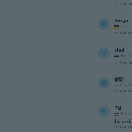
för 6 år se
Ringo
R
Gick m
för 6 år se
vlad
V
Gick m
för 6 år se
敏昭
敏
Gick med 
för 6 år se
Pál
P
Gick m
Jó, csak
för 6 år se