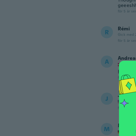
geeesh
för 5 år se
Rémi
R
Gick med 
för 5 år se
Andrea
A
Gick m
Fantasti
för 6 år se
Jeff
J
Gick m
för 6 år se
Michae
M
Gick m