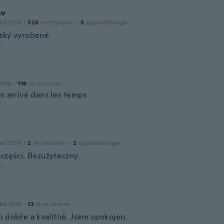
av
ed 2018
·
526
recensioner
·
5
uppladdningar
zký vyrobené
n
2016
·
118
recensioner
n arrivé dans les temps
n
ed 2019
·
2
recensioner
·
2
uppladdningar
 części. Bezużyteczny.
n
ed 2015
·
12
recensioner
í dobře a kvalitně. Jsem spokojen.