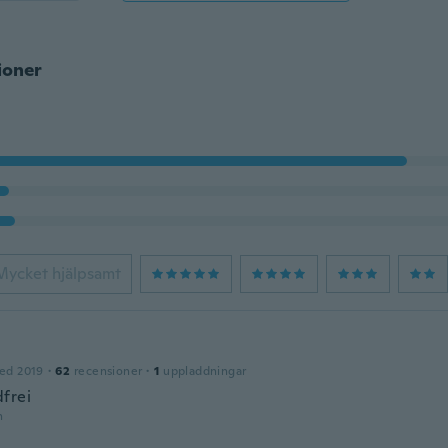
ioner
Mycket hjälpsamt
ed 2019
·
62
recensioner
·
1
uppladdningar
frei
n