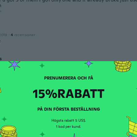
h
n
2019
·
4
recensioner
n
s
ed 2016
·
74
recensioner
·
25
uppladdningar
sk vare, lever 100% op til forventningerne!!!👍😃💪🥳
n
15%RABATT
ed 2018
·
11
recensioner
·
2
uppladdningar
n
PÅ DIN FÖRSTA BESTÄLLNING
Högsta rabatt 5 US$.
l
1 kod per kund.
ed 2014
·
4
recensioner