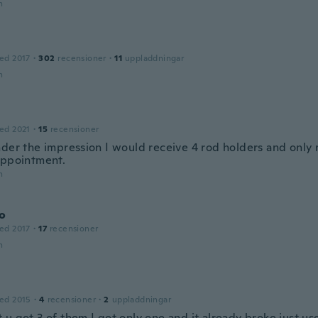
n
ed 2017
·
302
recensioner
·
11
uppladdningar
n
l
ed 2021
·
15
recensioner
nder the impression I would receive 4 rod holders and only 
appointment.
n
o
ed 2017
·
17
recensioner
n
ed 2015
·
4
recensioner
·
2
uppladdningar
u got 3 of them I got only one and it already broke just us