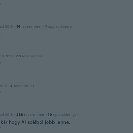
n
ed 2018
·
16
recensioner
·
1
uppladdningar
n
ed 2018
·
63
recensioner
n
2019
·
2
recensioner
n
ed 2018
·
238
recensioner
·
10
uppladdningar
 kár hogy Al acèlból jobb lenne.
n