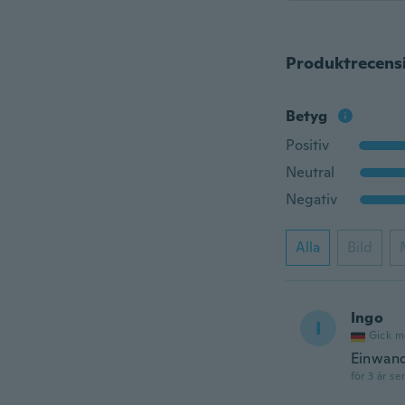
Produktrecens
Betyg
Positiv
Neutral
Negativ
Alla
Bild
Ingo
I
Gick m
Einwand
för 3 år se