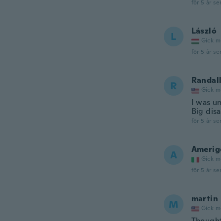
för 5 år se
László
L
Gick m
för 5 år se
Randal
R
Gick m
I was u
Big dis
för 5 år se
Amerig
A
Gick m
för 5 år se
martin
M
Gick m
Thought 