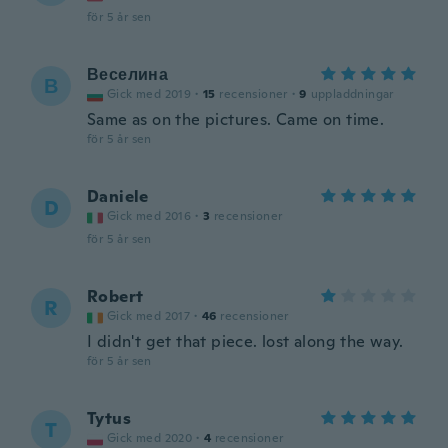
för 5 år sen
Веселина
В
Gick med 2019
·
15
recensioner
·
9
uppladdningar
Same as on the pictures. Came on time.
för 5 år sen
Daniele
D
Gick med 2016
·
3
recensioner
för 5 år sen
Robert
R
Gick med 2017
·
46
recensioner
I didn't get that piece. lost along the way.
för 5 år sen
Tytus
T
Gick med 2020
·
4
recensioner