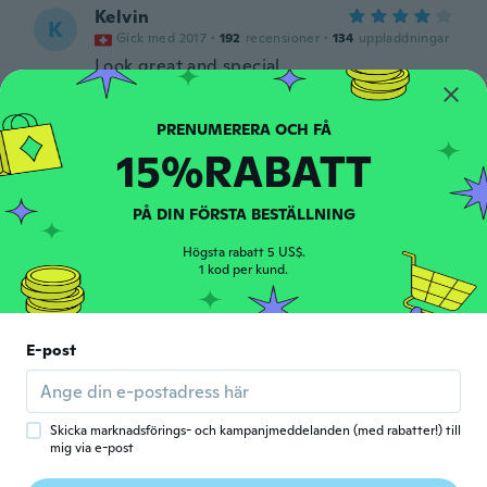
Kelvin
K
Gick med 2017
·
192
recensioner
·
134
uppladdningar
Look great and special
för 5 år sen
Elena
15%RABATT
E
Gick med 2012
·
14
recensioner
·
9
uppladdningar
för 5 år sen
PÅ DIN FÖRSTA BESTÄLLNING
chyvonne
Högsta rabatt 5 US$.
C
1 kod per kund.
Gick med 2018
·
25
recensioner
·
15
uppladdningar
för 5 år sen
E-post
potier
P
Gick med 2018
·
105
recensioner
·
2
uppladdningar
för 5 år sen
Skicka marknadsförings- och kampanjmeddelanden (med rabatter!) till
mig via e-post
Isabelle
I