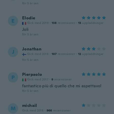
för 5 år sen
Elodie
E
Gick med 2019
·
138
recensioner
·
13
uppladdningar
Joli
för 5 år sen
Jonathan
J
Gick med 2018
·
107
recensioner
·
12
uppladdningar
för 5 år sen
Pierpaolo
P
Gick med 2017
·
9
recensioner
fantastico più di quello che mi aspettavo!
för 5 år sen
michail
M
Gick med 2018
·
966
recensioner