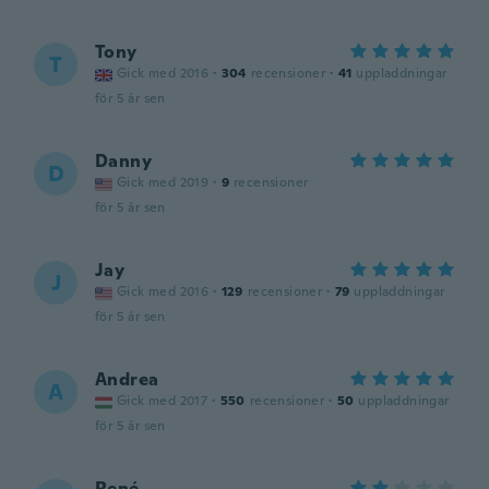
Tony
T
Gick med 2016
·
304
recensioner
·
41
uppladdningar
för 5 år sen
Danny
D
Gick med 2019
·
9
recensioner
för 5 år sen
Jay
J
Gick med 2016
·
129
recensioner
·
79
uppladdningar
för 5 år sen
Andrea
A
Gick med 2017
·
550
recensioner
·
50
uppladdningar
för 5 år sen
René