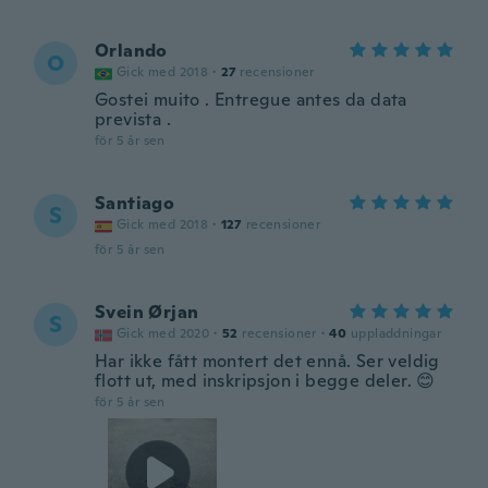
Orlando
O
Gick med 2018
·
27
recensioner
Gostei muito . Entregue antes da data
prevista .
för 5 år sen
Santiago
S
Gick med 2018
·
127
recensioner
för 5 år sen
Svein Ørjan
S
Gick med 2020
·
52
recensioner
·
40
uppladdningar
Har ikke fått montert det ennå. Ser veldig
flott ut, med inskripsjon i begge deler. 😊
för 5 år sen