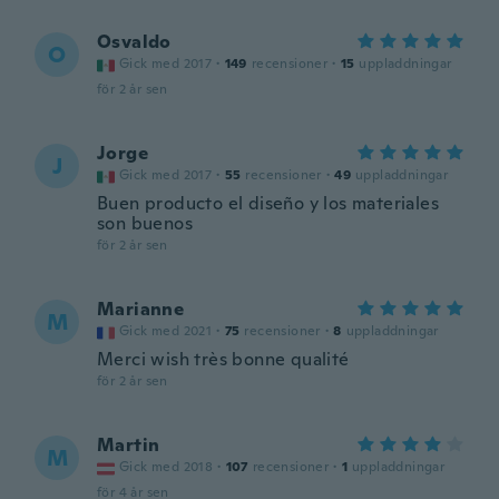
Osvaldo
O
Gick med 2017
·
149
recensioner
·
15
uppladdningar
för 2 år sen
Jorge
J
Gick med 2017
·
55
recensioner
·
49
uppladdningar
Buen producto el diseño y los materiales
son buenos
för 2 år sen
Marianne
M
Gick med 2021
·
75
recensioner
·
8
uppladdningar
Merci wish très bonne qualité
för 2 år sen
Martin
M
Gick med 2018
·
107
recensioner
·
1
uppladdningar
för 4 år sen