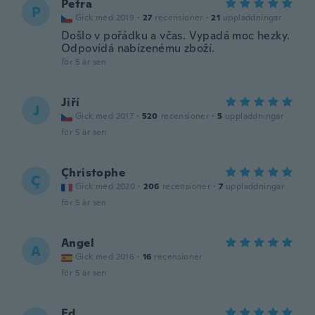
Petra
P
Gick med 2019
·
27
recensioner
·
21
uppladdningar
Došlo v pořádku a včas. Vypadá moc hezky.
Odpovídá nabízenému zboží.
för 5 år sen
Jiří
J
Gick med 2017
·
520
recensioner
·
5
uppladdningar
för 5 år sen
Çhristophe
Ç
Gick med 2020
·
206
recensioner
·
7
uppladdningar
för 5 år sen
Angel
A
Gick med 2016
·
16
recensioner
för 5 år sen
Ed