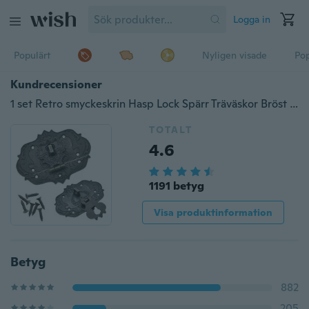
Logga in
Populärt
Nyligen visade
Pop
Kundrecensioner
1 set Retro smyckeskrin Hasp Lock Spärr Träväskor Bröst Hårdvara Dekor
TOTALT
4.6
1191 betyg
Visa produktinformation
Betyg
882
205