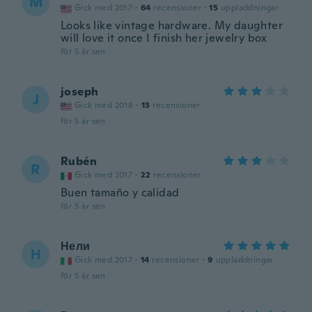
M
Gick med 2017
·
64
recensioner
·
15
uppladdningar
Looks like vintage hardware. My daughter
will love it once I finish her jewelry box
för 5 år sen
joseph
J
Gick med 2018
·
13
recensioner
för 5 år sen
Rubén
R
Gick med 2017
·
22
recensioner
Buen tamaño y calidad
för 5 år sen
Нели
Н
Gick med 2017
·
14
recensioner
·
9
uppladdningar
för 5 år sen