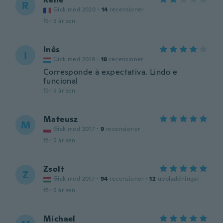
R
Gick med 2020
·
14
recensioner
för 5 år sen
Inês
I
Gick med 2019
·
18
recensioner
Corresponde à expectativa. Lindo e
funcional
för 5 år sen
Mateusz
M
Gick med 2017
·
9
recensioner
för 5 år sen
Zsolt
Z
Gick med 2017
·
94
recensioner
·
12
uppladdningar
för 5 år sen
Michael