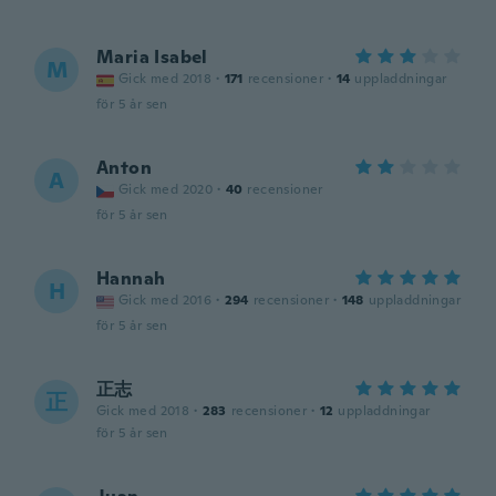
Maria Isabel
M
Gick med 2018
·
171
recensioner
·
14
uppladdningar
för 5 år sen
Anton
A
Gick med 2020
·
40
recensioner
för 5 år sen
Hannah
H
Gick med 2016
·
294
recensioner
·
148
uppladdningar
för 5 år sen
正志
正
Gick med 2018
·
283
recensioner
·
12
uppladdningar
för 5 år sen