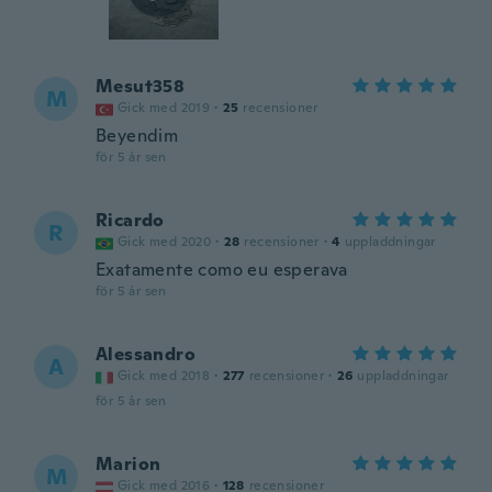
Mesut358
M
Gick med 2019
·
25
recensioner
Beyendim
för 5 år sen
Ricardo
R
Gick med 2020
·
28
recensioner
·
4
uppladdningar
Exatamente como eu esperava
för 5 år sen
Alessandro
A
Gick med 2018
·
277
recensioner
·
26
uppladdningar
för 5 år sen
Marion
M
Gick med 2016
·
128
recensioner