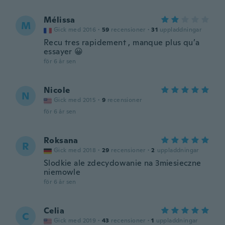
Mélissa
M
Gick med 2016
·
59
recensioner
·
31
uppladdningar
Recu tres rapidement , manque plus qu’a
essayer 😀
för 6 år sen
Nicole
N
Gick med 2015
·
9
recensioner
för 6 år sen
Roksana
R
Gick med 2018
·
29
recensioner
·
2
uppladdningar
Slodkie ale zdecydowanie na 3miesieczne
niemowle
för 6 år sen
Celia
C
Gick med 2019
·
43
recensioner
·
1
uppladdningar