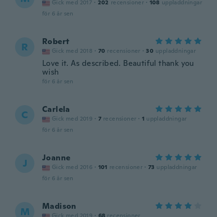
Gick med 2017
·
202
recensioner
·
108
uppladdningar
för 6 år sen
Robert
R
Gick med 2018
·
70
recensioner
·
30
uppladdningar
Love it. As described. Beautiful thank you
wish
för 6 år sen
Carlela
C
Gick med 2019
·
7
recensioner
·
1
uppladdningar
för 6 år sen
Joanne
J
Gick med 2016
·
101
recensioner
·
73
uppladdningar
för 6 år sen
Madison
M
Gick med 2019
·
68
recensioner