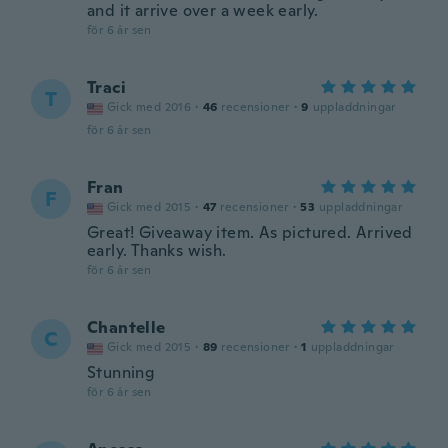
and it arrive over a week early.
för 6 år sen
Traci
T
Gick med 2016
·
46
recensioner
·
9
uppladdningar
för 6 år sen
Fran
F
Gick med 2015
·
47
recensioner
·
53
uppladdningar
Great! Giveaway item. As pictured. Arrived
early. Thanks wish.
för 6 år sen
Chantelle
C
Gick med 2015
·
89
recensioner
·
1
uppladdningar
Stunning
för 6 år sen