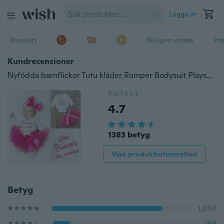
Logga in
Populärt
Nyligen visade
Pop
Kundrecensioner
Nyfödda barnflickor Tutu kläder Romper Bodysuit Playsuit + kjolar
TOTALT
4.7
1383 betyg
Visa produktinformation
Betyg
1,094
169