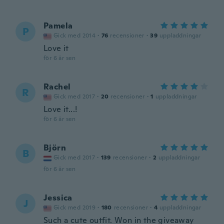
Pamela
P
Gick med 2014
·
76
recensioner
·
39
uppladdningar
Love it
för 6 år sen
Rachel
R
Gick med 2017
·
20
recensioner
·
1
uppladdningar
Love it...!
för 6 år sen
Björn
B
Gick med 2017
·
139
recensioner
·
2
uppladdningar
för 6 år sen
Jessica
J
Gick med 2019
·
180
recensioner
·
4
uppladdningar
Such a cute outfit. Won in the giveaway