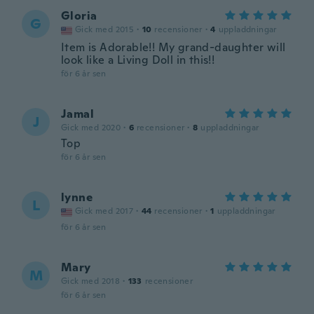
Gloria
G
Gick med 2015
·
10
recensioner
·
4
uppladdningar
Item is Adorable!! My grand-daughter will
look like a Living Doll in this!!
för 6 år sen
Jamal
J
Gick med 2020
·
6
recensioner
·
8
uppladdningar
Top
för 6 år sen
lynne
L
Gick med 2017
·
44
recensioner
·
1
uppladdningar
för 6 år sen
Mary
M
Gick med 2018
·
133
recensioner
för 6 år sen