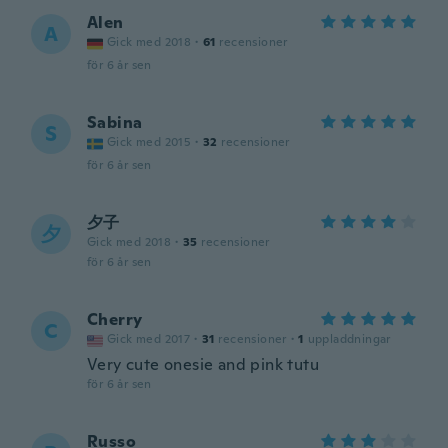
Alen
A
Gick med 2018
·
61
recensioner
för 6 år sen
Sabina
S
Gick med 2015
·
32
recensioner
för 6 år sen
夕子
夕
Gick med 2018
·
35
recensioner
för 6 år sen
Cherry
C
Gick med 2017
·
31
recensioner
·
1
uppladdningar
Very cute onesie and pink tutu
för 6 år sen
Russo