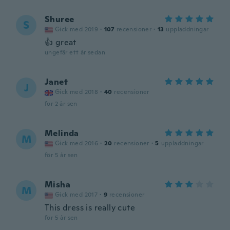
Shuree
S
Gick med 2019
·
107
recensioner
·
13
uppladdningar
👍 great
ungefär ett år sedan
Janet
J
Gick med 2018
·
40
recensioner
för 2 år sen
Melinda
M
Gick med 2016
·
20
recensioner
·
5
uppladdningar
för 5 år sen
Misha
M
Gick med 2017
·
9
recensioner
This dress is really cute
för 5 år sen