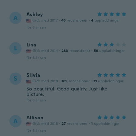
Ashley
A
Gick med 2017
·
48
recensioner
·
4
uppladdningar
för 6 år sen
Lisa
L
Gick med 2014
·
233
recensioner
·
59
uppladdningar
för 6 år sen
Silvia
S
Gick med 2018
·
169
recensioner
·
31
uppladdningar
So beautiful. Good quality. Just like
picture.
för 6 år sen
Allison
A
Gick med 2018
·
27
recensioner
·
1
uppladdningar
för 6 år sen