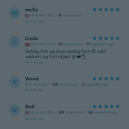
molly
M
Gick med 2016
·
11
recensioner
för 5 år sen
Linda
L
Gick med 2019
·
23
recensioner
·
11
uppladdningar
Veldig fint og kom veldig fort 😍 sykt
vakkert og fint skjørt 🎀❤️👌
för 5 år sen
Vered
V
Gick med 2017
·
128
recensioner
·
2
uppladdningar
för 5 år sen
Neli
N
Gick med 2014
·
251
recensioner
·
28
uppladdningar
för 6 år sen