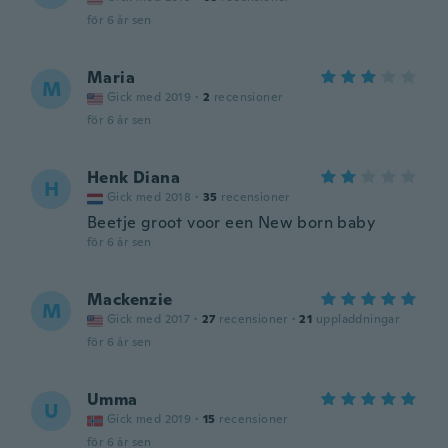
för 6 år sen
Maria
M
Gick med 2019
·
2
recensioner
för 6 år sen
Henk Diana
H
Gick med 2018
·
35
recensioner
Beetje groot voor een New born baby
för 6 år sen
Mackenzie
M
Gick med 2017
·
27
recensioner
·
21
uppladdningar
för 6 år sen
Umma
U
Gick med 2019
·
15
recensioner
för 6 år sen