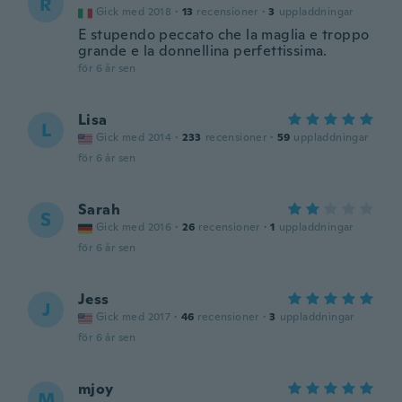
R
Gick med 2018
·
13
recensioner
·
3
uppladdningar
E stupendo peccato che la maglia e troppo
grande e la donnellina perfettissima.
för 6 år sen
Lisa
L
Gick med 2014
·
233
recensioner
·
59
uppladdningar
för 6 år sen
Sarah
S
Gick med 2016
·
26
recensioner
·
1
uppladdningar
för 6 år sen
Jess
J
Gick med 2017
·
46
recensioner
·
3
uppladdningar
för 6 år sen
mjoy
M