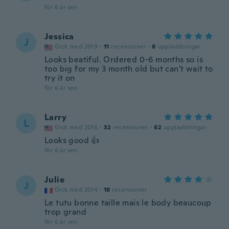
för 6 år sen
Jessica
J
Gick med 2019
·
11
recensioner
·
8
uppladdningar
Looks beatiful. Ordered 0-6 months so is
too big for my 3 month old but can't wait to
try it on
för 6 år sen
Larry
L
Gick med 2016
·
32
recensioner
·
62
uppladdningar
Looks good 👍
för 6 år sen
Julie
J
Gick med 2014
·
18
recensioner
Le tutu bonne taille mais le body beaucoup
trop grand
för 6 år sen