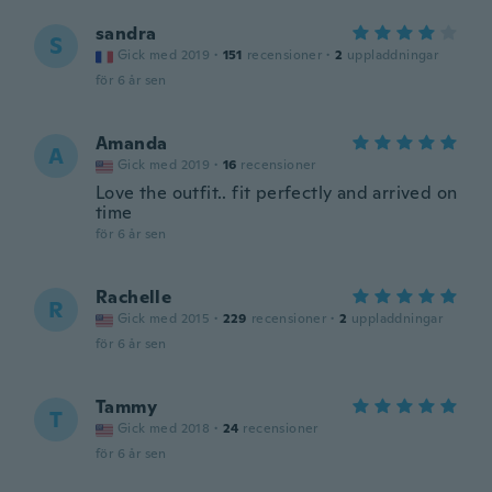
sandra
S
Gick med 2019
·
151
recensioner
·
2
uppladdningar
för 6 år sen
Amanda
A
Gick med 2019
·
16
recensioner
Love the outfit.. fit perfectly and arrived on
time
för 6 år sen
Rachelle
R
Gick med 2015
·
229
recensioner
·
2
uppladdningar
för 6 år sen
Tammy
T
Gick med 2018
·
24
recensioner
för 6 år sen