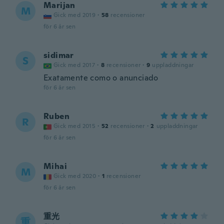
Marijan
M
Gick med 2019
·
58
recensioner
för 6 år sen
sidimar
S
Gick med 2017
·
8
recensioner
·
9
uppladdningar
Exatamente como o anunciado
för 6 år sen
Ruben
R
Gick med 2015
·
52
recensioner
·
2
uppladdningar
för 6 år sen
Mihai
M
Gick med 2020
·
1
recensioner
för 6 år sen
重光
重