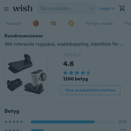
Logga in
Populärt
Nyligen visade
Pop
Kundrecensioner
360 roterande ryggsäck, snabbkoppling, klämfäste för Hero 3+/4 SJ4000
TOTALT
4.6
1200 betyg
Visa produktinformation
Betyg
909
178