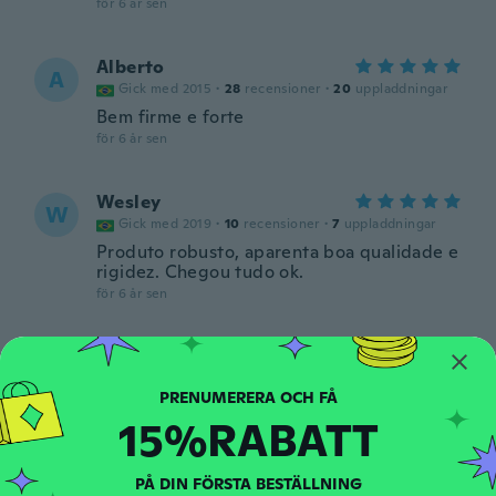
för 6 år sen
Alberto
A
Gick med 2015
·
28
recensioner
·
20
uppladdningar
Bem firme e forte
för 6 år sen
Wesley
W
Gick med 2019
·
10
recensioner
·
7
uppladdningar
Produto robusto, aparenta boa qualidade e
rigidez. Chegou tudo ok.
för 6 år sen
Daniel
D
Gick med 2017
·
8
recensioner
·
4
uppladdningar
för 6 år sen
15%RABATT
Richard
R
PÅ DIN FÖRSTA BESTÄLLNING
Gick med 2019
·
8
recensioner