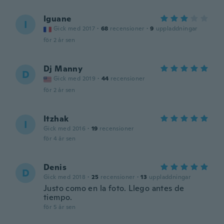
Iguane
I
Gick med 2017
·
68
recensioner
·
9
uppladdningar
för 2 år sen
Dj Manny
D
Gick med 2019
·
44
recensioner
för 2 år sen
Itzhak
I
Gick med 2016
·
19
recensioner
för 4 år sen
Denis
D
Gick med 2018
·
25
recensioner
·
13
uppladdningar
Justo como en la foto. Llego antes de
tiempo.
för 5 år sen