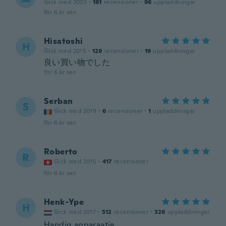
Gick med 2020
·
181
recensioner
·
96
uppladdningar
för 6 år sen
Hisatoshi
H
Gick med 2015
·
129
recensioner
·
19
uppladdningar
良い買い物でした
för 6 år sen
Serban
S
Gick med 2019
·
6
recensioner
·
1
uppladdningar
för 6 år sen
Roberto
R
Gick med 2015
·
417
recensioner
för 6 år sen
Henk-Ype
H
Gick med 2017
·
512
recensioner
·
326
uppladdningar
Handig apparaatje.