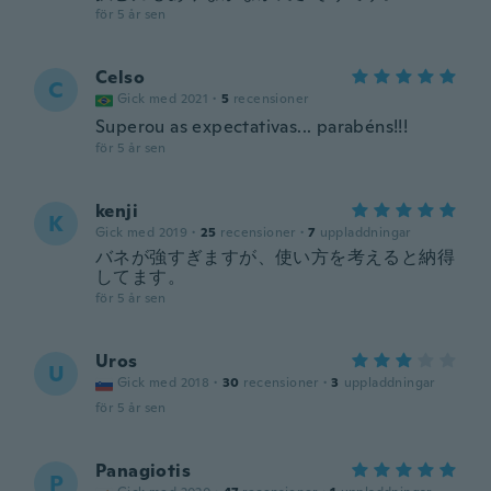
för 5 år sen
Celso
C
Gick med 2021
·
5
recensioner
Superou as expectativas... parabéns!!!
för 5 år sen
kenji
K
Gick med 2019
·
25
recensioner
·
7
uppladdningar
バネが強すぎますが、使い方を考えると納得
してます。
för 5 år sen
Uros
U
Gick med 2018
·
30
recensioner
·
3
uppladdningar
för 5 år sen
Panagiotis
P