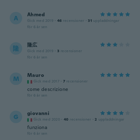
Ahmed
A
Gick med 2019
·
46
recensioner
·
31
uppladdningar
för 6 år sen
隆広
隆
Gick med 2019
·
3
recensioner
för 6 år sen
Mauro
M
Gick med 2017
·
7
recensioner
come descrizione
för 6 år sen
giovanni
G
Gick med 2020
·
40
recensioner
·
2
uppladdningar
funziona
för 6 år sen