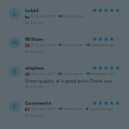
Lukáš
L
Gick med 2018
·
20
recensioner
för 6 år sen
William
W
Gick med 2016
·
15
recensioner
·
10
uppladdningar
för 6 år sen
stephen
S
Gick med 2017
·
92
recensioner
·
15
uppladdningar
Great quality, at a good price Thank you.
för 6 år sen
Constantin
C
Gick med 2019
·
14
recensioner
·
6
uppladdningar
för 6 år sen