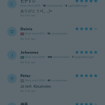
ヒデトシ
ヒ
Gick med 2019
·
18
recensioner
·
6
uppladdningar
ありがとう<(_ _)>
för 5 år sen
Dainis
D
Gick med 2017
·
10
recensioner
för 5 år sen
Johannes
J
Gick med 2016
·
180
recensioner
·
7
uppladdningar
för 5 år sen
Péter
P
Gick med 2018
·
61
recensioner
Jó lett. Kőszönöm
för 5 år sen
伸高