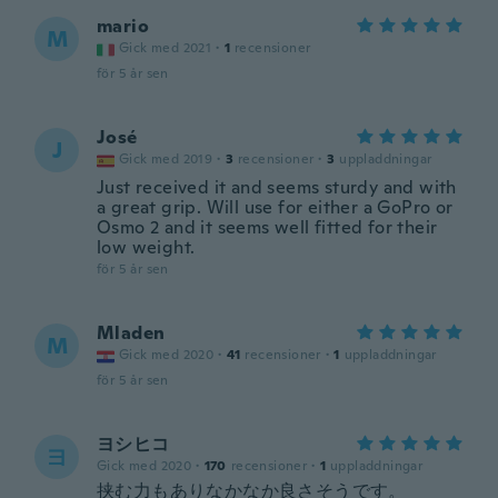
mario
M
Gick med 2021
·
1
recensioner
för 5 år sen
José
J
Gick med 2019
·
3
recensioner
·
3
uppladdningar
Just received it and seems sturdy and with
a great grip. Will use for either a GoPro or
Osmo 2 and it seems well fitted for their
low weight.
för 5 år sen
Mladen
M
Gick med 2020
·
41
recensioner
·
1
uppladdningar
för 5 år sen
ヨシヒコ
ヨ
Gick med 2020
·
170
recensioner
·
1
uppladdningar
挟む力もありなかなか良さそうです。