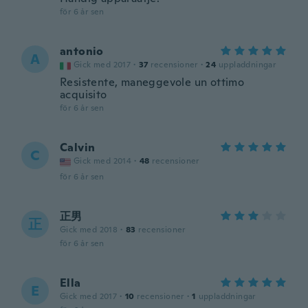
för 6 år sen
antonio
A
Gick med 2017
·
37
recensioner
·
24
uppladdningar
Resistente, maneggevole un ottimo
acquisito
för 6 år sen
Calvin
C
Gick med 2014
·
48
recensioner
för 6 år sen
正男
正
Gick med 2018
·
83
recensioner
för 6 år sen
Ella
E
Gick med 2017
·
10
recensioner
·
1
uppladdningar