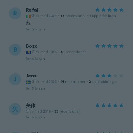
Rafal
R
Gick med 2019
·
47
recensioner
·
1
uppladdningar
👍
för 5 år sen
Bozo
B
Gick med 2016
·
38
recensioner
för 5 år sen
Jens
J
Gick med 2016
·
14
recensioner
·
2
uppladdningar
för 5 år sen
矢作
矢
Gick med 2019
·
35
recensioner
för 5 år sen