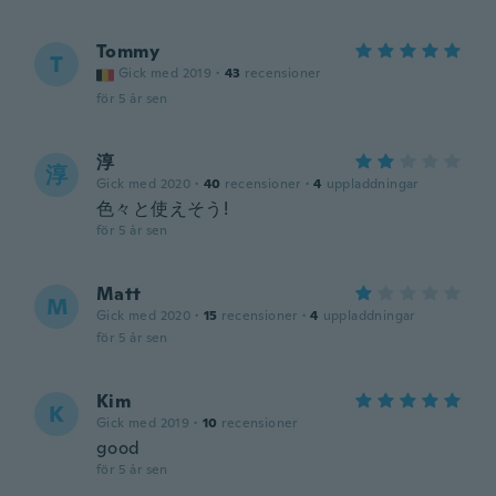
Tommy
T
Gick med 2019
·
43
recensioner
för 5 år sen
淳
淳
Gick med 2020
·
40
recensioner
·
4
uppladdningar
色々と使えそう!
för 5 år sen
Matt
M
Gick med 2020
·
15
recensioner
·
4
uppladdningar
för 5 år sen
Kim
K
Gick med 2019
·
10
recensioner
good
för 5 år sen