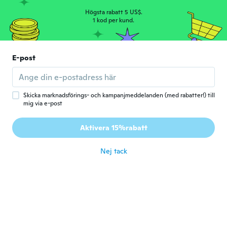
för 6 år sen
Högsta rabatt 5 US$.
1 kod per kund.
Al
A
Gick med 2020
·
16
recensioner
·
2
uppladdningar
E-post
This is going to be very useful for me,
great deal
för 6 år sen
Skicka marknadsförings- och kampanjmeddelanden (med rabatter!) till
mig via e-post
luigi
L
Gick med 2015
·
23
recensioner
·
8
uppladdningar
Aktivera 15%rabatt
Veloce la consegna
för 6 år sen
Nej tack
Frederik
F
Gick med 2019
·
17
recensioner
för 6 år sen
Bogusław