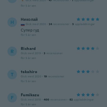
Gick med 2020
·
47
recensioner
·
1
uppladdningar
för 5 år sen
Николай
Н
Gick med 2020
·
24
recensioner
·
3
uppladdningar
Супер гуд
för 5 år sen
Richard
R
Gick med 2019
·
3
recensioner
för 5 år sen
takahiro
T
Gick med 2020
·
19
recensioner
för 5 år sen
Fumikazu
F
Gick med 2018
·
400
recensioner
·
82
uppladdningar
för 5 år sen