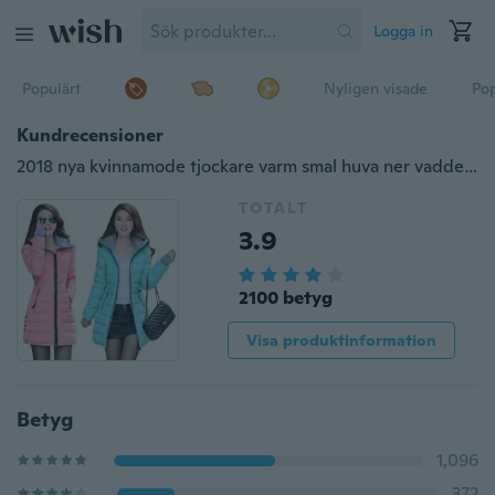
Logga in
Populärt
Nyligen visade
Pop
Kundrecensioner
2018 nya kvinnamode tjockare varm smal huva ner vadderad jacka
TOTALT
3.9
2100 betyg
Visa produktinformation
Betyg
1,096
372