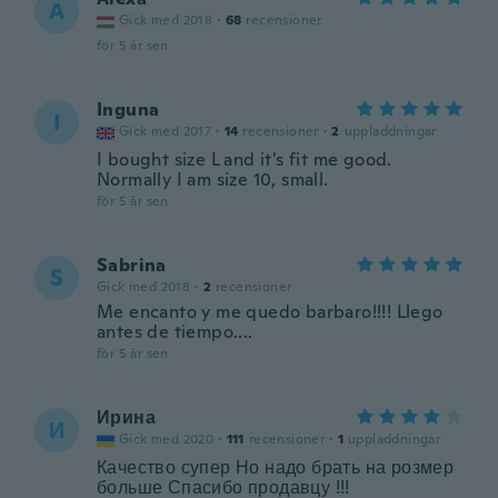
A
Gick med 2018
·
68
recensioner
för 5 år sen
Inguna
I
Gick med 2017
·
14
recensioner
·
2
uppladdningar
I bought size L and it's fit me good.
Normally I am size 10, small.
för 5 år sen
Sabrina
S
Gick med 2018
·
2
recensioner
Me encanto y me quedo barbaro!!!! Llego
antes de tiempo....
för 5 år sen
Ирина
И
Gick med 2020
·
111
recensioner
·
1
uppladdningar
Качество супер Но надо брать на розмер
больше Спасибо продавцу !!!