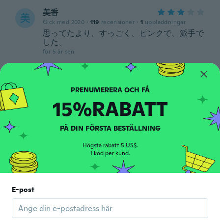
美香
美
Gick med 2020
·
119
recensioner
·
1
uppladdningar
思ってたより、すっごく、ピンクで、派手で
した。
för 5 år sen
Mucha
M
Gick med 2020
·
353
recensioner
·
113
uppladdningar
15%RABATT
för 5 år sen
Ingrida
PÅ DIN FÖRSTA BESTÄLLNING
I
Gick med 2018
·
132
recensioner
·
11
uppladdningar
Högsta rabatt 5 US$.
super
1 kod per kund.
för 5 år sen
Olga
E-post
O
Gick med 2020
·
7
recensioner
för 5 år sen