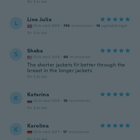
för 4 år sen
Line Julie
L
Gick med 2019
·
743
recensioner
·
14
uppladdningar
för 4 år sen
Sheba
S
Gick med 2016
·
60
recensioner
The shorter jackets fit better through the
breast in the longer jackets
för 4 år sen
Katarina
K
Gick med 2018
·
10
recensioner
för 4 år sen
Karolina
K
Gick med 2017
·
17
recensioner
för 5 år sen