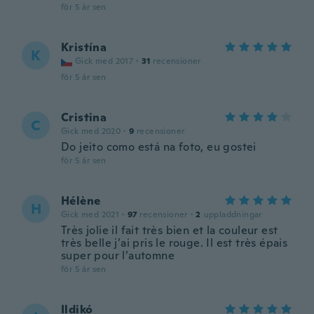
för 5 år sen
Kristína
K
Gick med 2017
·
31
recensioner
för 5 år sen
Cristina
C
Gick med 2020
·
9
recensioner
Do jeito como está na foto, eu gostei
för 5 år sen
Hélène
H
Gick med 2021
·
97
recensioner
·
2
uppladdningar
Très jolie il fait très bien et la couleur est
très belle j’ai pris le rouge. Il est très épais
super pour l’automne
för 5 år sen
Ildikó