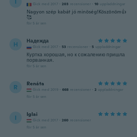
I
Gick med 2017
·
203
recensioner
·
10
uppladdningar
Nagyon szép kabát jó minöség!Köszönöm👍
🥰
för 5 år sen
Надежда
Н
Gick med 2017
·
53
recensioner
·
5
uppladdningar
Куртка хорошая, но к сожалению пришла
порванная.
för 5 år sen
Renáta
R
Gick med 2019
·
668
recensioner
·
2
uppladdningar
för 5 år sen
Iglai
I
Gick med 2017
·
260
recensioner
för 5 år sen