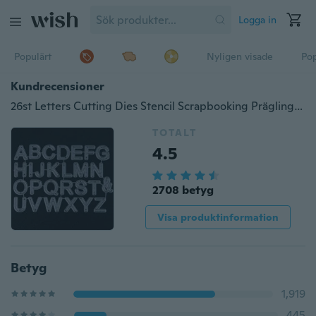
Logga in
Populärt
Nyligen visade
Pop
Kundrecensioner
26st Letters Cutting Dies Stencil Scrapbooking Prägling Album Card Craft
TOTALT
4.5
2708 betyg
Visa produktinformation
Betyg
1,919
445