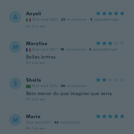
Anyeli
A
Gick med 2020
·
22
recensioner
·
5
uppladdningar
för 5 år sen
Marylise
M
Gick med 2017
·
18
recensioner
·
2
uppladdningar
Belles lettres
för 5 år sen
Sheila
S
Gick med 2016
·
30
recensioner
Bem menor do que imaginei que seria.
för 5 år sen
Marie
M
Gick med 2017
·
52
recensioner
för 5 år sen