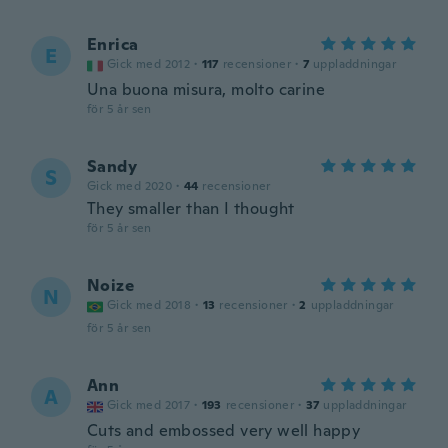
Enrica
E
Gick med 2012
·
117
recensioner
·
7
uppladdningar
Una buona misura, molto carine
för 5 år sen
Sandy
S
Gick med 2020
·
44
recensioner
They smaller than I thought
för 5 år sen
Noize
N
Gick med 2018
·
13
recensioner
·
2
uppladdningar
för 5 år sen
Ann
A
Gick med 2017
·
193
recensioner
·
37
uppladdningar
Cuts and embossed very well happy