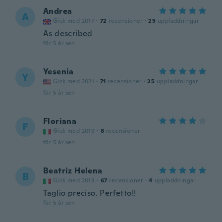
Andrea
A
Gick med 2017
·
72
recensioner
·
25
uppladdningar
As described
för 5 år sen
Yesenia
Y
Gick med 2021
·
71
recensioner
·
25
uppladdningar
för 5 år sen
Floriana
F
Gick med 2019
·
8
recensioner
för 5 år sen
Beatriz Helena
B
Gick med 2018
·
67
recensioner
·
4
uppladdningar
Taglio preciso. Perfetto!!
för 5 år sen