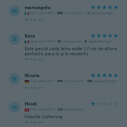
mariangela
M
Gick med 2021
·
892
recensioner
·
1
uppladdningar
för 4 år sen
Sara
S
Gick med 2019
·
15
recensioner
·
6
uppladdningar
Está genial cada letra mide 1.7 cm de altura
perfecto para lo q lo necesito
för 4 år sen
Nicole
N
Gick med 2017
·
475
recensioner
·
119
uppladdningar
för 4 år sen
Heidi
H
Gick med 2019
·
221
recensioner
Falsche Lieferung
för 4 år sen