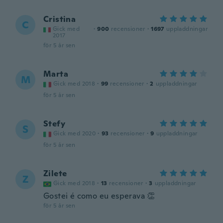
Cristina
C
Gick med
·
900
recensioner
·
1697
uppladdningar
2017
för 5 år sen
Marta
M
Gick med 2018
·
99
recensioner
·
2
uppladdningar
för 5 år sen
Stefy
S
Gick med 2020
·
93
recensioner
·
9
uppladdningar
för 5 år sen
Zilete
Z
Gick med 2018
·
13
recensioner
·
3
uppladdningar
Gostei é como eu esperava 👏
för 5 år sen