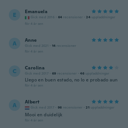
Emanuela
E
Gick med 2016
·
64
recensioner
·
24
uppladdningar
för 4 år sen
Anne
A
Gick med 2021
·
14
recensioner
för 4 år sen
Carolina
C
Gick med 2017
·
69
recensioner
·
46
uppladdningar
Llego en buen estado, no lo e probado aun
för 4 år sen
Albert
A
Gick med 2017
·
96
recensioner
·
21
uppladdningar
Mooi en duidelijk
för 4 år sen