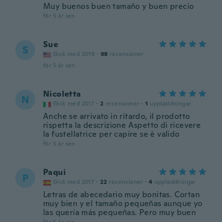
Muy buenos buen tamaño y buen precio
för 5 år sen
Sue
S
Gick med 2019
·
98
recensioner
för 5 år sen
Nicoletta
N
Gick med 2017
·
2
recensioner
·
1
uppladdningar
Anche se arrivato in ritardo, il prodotto
rispetta la descrizione Aspetto di ricevere
la fustellatrice per capire se è valido
för 5 år sen
Paqui
P
Gick med 2017
·
22
recensioner
·
4
uppladdningar
Letras de abecedario muy bonitas. Cortan
muy bien y el tamaño pequeñas aunque yo
las quería más pequeñas. Pero muy buen