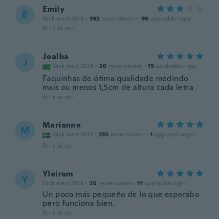
Emily
E
Gick med 2018
·
382
recensioner
·
98
uppladdningar
för 5 år sen
Joalba
J
Gick med 2018
·
20
recensioner
·
15
uppladdningar
Faquinhas de ótima qualidade medindo
mais ou menos 1,5cm de altura cada letra .
för 5 år sen
Marianne
M
Gick med 2017
·
735
recensioner
·
1
uppladdningar
för 5 år sen
Yleiram
Y
Gick med 2018
·
25
recensioner
·
11
uppladdningar
Un poco más pequeño de lo que esperaba
pero funciona bien.
för 5 år sen