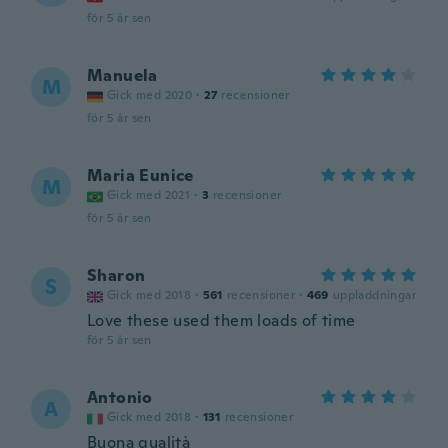
för 5 år sen
Manuela
M
Gick med 2020
·
27
recensioner
för 5 år sen
Maria Eunice
M
Gick med 2021
·
3
recensioner
för 5 år sen
Sharon
S
Gick med 2018
·
561
recensioner
·
469
uppladdningar
Love these used them loads of time
för 5 år sen
Antonio
A
Gick med 2018
·
131
recensioner
Buona qualità