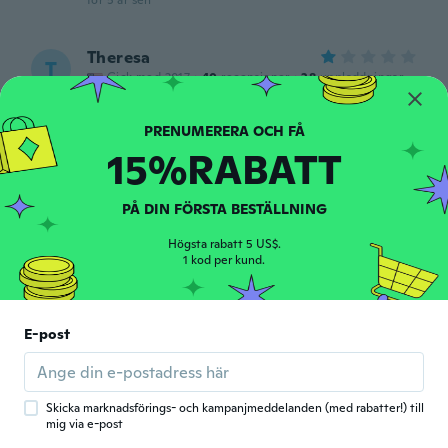
för 5 år sen
Theresa
T
Gick med 2017
·
40
recensioner
·
28
uppladdningar
Never got it! Yet another item you screwed
me out of!!!
för 5 år sen
15%RABATT
直子
直
PÅ DIN FÖRSTA BESTÄLLNING
Gick med 2021
·
25
recensioner
ほとんど綺麗に型が抜けましたがちよっと綺
Högsta rabatt 5 US$.
麗に抜けないものもありました。
1 kod per kund.
för 5 år sen
Mieke
E-post
M
Gick med 2016
·
11
recensioner
·
2
uppladdningar
för 5 år sen
Skicka marknadsförings- och kampanjmeddelanden (med rabatter!) till
mig via e-post
Petra
P