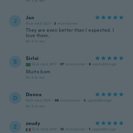
för 5 år sen
Jan
J
Gick med 2021
·
3
recensioner
They are even better than I expected. I
love them.
för 5 år sen
Sirlei
S
Gick med 2017
·
37
recensioner
·
8
uppladdningar
Muito bom
för 5 år sen
Donna
D
Gick med 2020
·
98
recensioner
·
2
uppladdningar
för 5 år sen
zeudy
Z
Gick med 2018
·
13
recensioner
·
1
uppladdningar