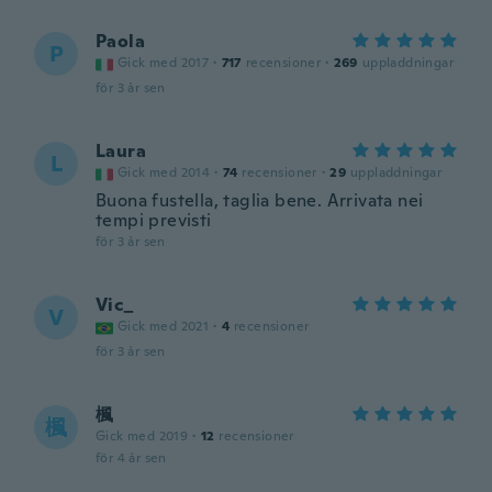
Paola
P
Gick med 2017
·
717
recensioner
·
269
uppladdningar
för 3 år sen
Laura
L
Gick med 2014
·
74
recensioner
·
29
uppladdningar
Buona fustella, taglia bene. Arrivata nei
tempi previsti
för 3 år sen
Vic_
V
Gick med 2021
·
4
recensioner
för 3 år sen
楓
楓
Gick med 2019
·
12
recensioner
för 4 år sen