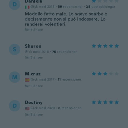
Daniela
D
Gick med 2018
·
39
recensioner
·
28
uppladdningar
Modello fatto male. Lo sgavo sgarba e
decisamente non si può indossare. Lo
renderei volentieri.
för 5 år sen
Sharon
S
Gick med 2018
·
75
recensioner
för 5 år sen
M.cruz
M
Gick med 2017
·
11
recensioner
för 5 år sen
Destiny
D
Gick med 2020
·
8
recensioner
för 5 år sen