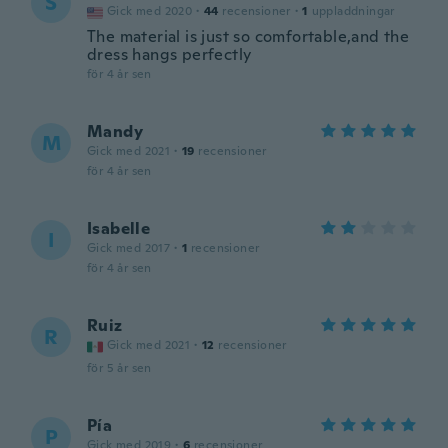
S
Gick med 2020
·
44
recensioner
·
1
uppladdningar
The material is just so comfortable,and the
dress hangs perfectly
för 4 år sen
Mandy
M
Gick med 2021
·
19
recensioner
för 4 år sen
Isabelle
I
Gick med 2017
·
1
recensioner
för 4 år sen
Ruiz
R
Gick med 2021
·
12
recensioner
för 5 år sen
Pía
P
Gick med 2019
·
6
recensioner