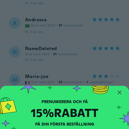
för 5 år sen
Andressa
A
Gick med 2019
·
37
recensioner
för 5 år sen
NameDeleted
N
Gick med 2020
·
31
recensioner
för 5 år sen
Marie-joe
M
Gick med 2015
·
25
recensioner
·
1
uppladdningar
för 5 år sen
Monica
M
15%RABATT
Gick med 2020
·
6
recensioner
för 5 år sen
PÅ DIN FÖRSTA BESTÄLLNING