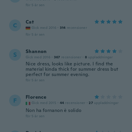
för 5 år sen
Cat
C
Gick med 2016
·
314
recensioner
för 5 år sen
Shannon
S
Gick med 2016
·
367
recensioner
·
8
uppladdningar
Nice dress, looks like picture. I find the
material kinda thick for summer dress but
perfect for summer evening.
för 5 år sen
Florence
F
Gick med 2015
·
44
recensioner
·
27
uppladdningar
Non ha fornanon è solido
för 5 år sen