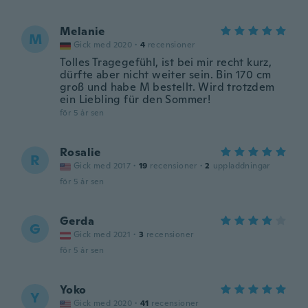
Melanie
M
Gick med 2020
·
4
recensioner
Tolles Tragegefühl, ist bei mir recht kurz,
dürfte aber nicht weiter sein. Bin 170 cm
groß und habe M bestellt. Wird trotzdem
ein Liebling für den Sommer!
för 5 år sen
Rosalie
R
Gick med 2017
·
19
recensioner
·
2
uppladdningar
för 5 år sen
Gerda
G
Gick med 2021
·
3
recensioner
för 5 år sen
Yoko
Y
Gick med 2020
·
41
recensioner