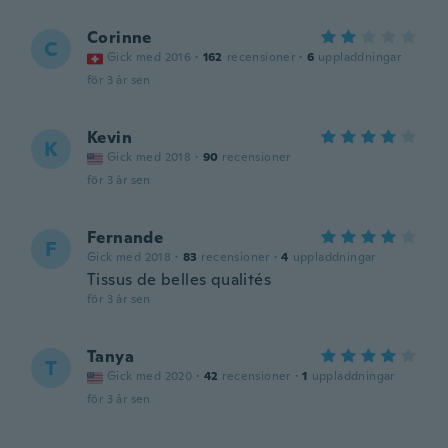
Corinne
C
Gick med 2016
·
162
recensioner
·
6
uppladdningar
för 3 år sen
Kevin
K
Gick med 2018
·
90
recensioner
för 3 år sen
Fernande
F
Gick med 2018
·
83
recensioner
·
4
uppladdningar
Tissus de belles qualités
för 3 år sen
Tanya
T
Gick med 2020
·
42
recensioner
·
1
uppladdningar
för 3 år sen