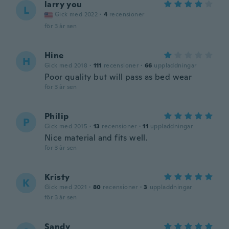
larry you
L
Gick med 2022
·
4
recensioner
för 3 år sen
Hine
H
Gick med 2018
·
111
recensioner
·
66
uppladdningar
Poor quality but will pass as bed wear
för 3 år sen
Philip
P
Gick med 2015
·
13
recensioner
·
11
uppladdningar
Nice material and fits well.
för 3 år sen
Kristy
K
Gick med 2021
·
80
recensioner
·
3
uppladdningar
för 3 år sen
Sandy