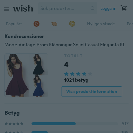
Logga in
Populärt
Nyligen visade
Pop
Kundrecensioner
Mode Vintage Prom Klänningar Solid Casual Eleganta Klänningar Kvinnor Ärmlös Party Skater
TOTALT
4
1021 betyg
Visa produktinformation
Betyg
517
195