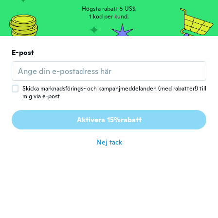
NameDeleted
Högsta rabatt 5 US$.
N
Gick med 2017
·
160
1 kod per kund.
recensioner
præcis som jeg bestilte - passe fint i str.
för 5 år sen
E-post
薫
薫
Gick med 2017
·
49
recensioner
för 5 år sen
Skicka marknadsförings- och kampanjmeddelanden (med rabatter!) till
mig via e-post
Jana
J
Aktivera 15%rabatt
Gick med 2019
·
10
recensioner
för 5 år sen
Nej tack
Charleine
C
Gick med 2018
·
5
recensioner
très belle robe, agréable à portée, belle
couleur.
för 5 år sen