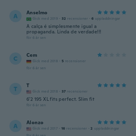
Anselmo
A
Gick med 2019
·
32
recensioner
·
6
uppladdningar
A calça é simplesmente igual a
propaganda. Linda de verdade!!!
för 6 år sen
Cem
C
Gick med 2018
·
5
recensioner
för 6 år sen
T
T
Gick med 2018
·
37
recensioner
6'2 195 XL fits perfect. Slim fit
för 6 år sen
Alonzo
A
Gick med 2017
·
16
recensioner
·
2
uppladdningar
för 6 år sen