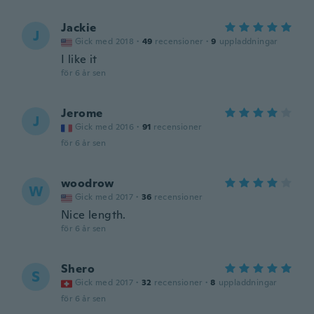
Jackie
J
Gick med 2018
·
49
recensioner
·
9
uppladdningar
I like it
för 6 år sen
Jerome
J
Gick med 2016
·
91
recensioner
för 6 år sen
woodrow
W
Gick med 2017
·
36
recensioner
Nice length.
för 6 år sen
Shero
S
Gick med 2017
·
32
recensioner
·
8
uppladdningar
för 6 år sen