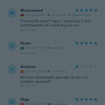
Mohammed
M
Gick med 2018
·
3
recensioner
·
1
uppladdningar
It's exactly what I saw, I really live it but
unfortunately it's a bit big for me
för 5 år sen
Paulo
P
Gick med 2019
·
2
recensioner
för 5 år sen
Antonio
A
Gick med 2016
·
5
recensioner
Articulo demasiado grande, no es ni el
modelo que pedí
för 5 år sen
Olga
O
Gick med 2018
·
23
recensioner