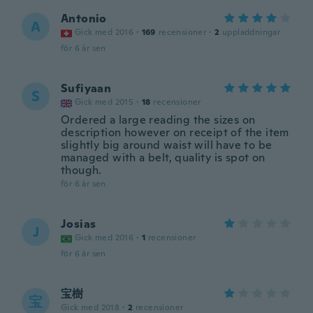
Antonio
A
Gick med 2016
·
169
recensioner
·
2
uppladdningar
för 6 år sen
Sufiyaan
S
Gick med 2015
·
18
recensioner
Ordered a large reading the sizes on
description however on receipt of the item
slightly big around waist will have to be
managed with a belt, quality is spot on
though.
för 6 år sen
Josias
J
Gick med 2016
·
1
recensioner
för 6 år sen
宝樹
宝
Gick med 2018
·
2
recensioner