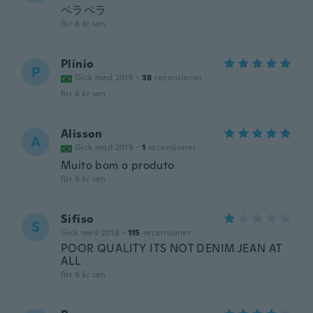
ペラペラ
för 6 år sen
Plínio
P
Gick med 2015
·
38
recensioner
för 6 år sen
Alisson
A
Gick med 2019
·
1
recensioner
Muito bom o produto
för 6 år sen
Sifiso
S
Gick med 2018
·
115
recensioner
POOR QUALITY ITS NOT DENIM JEAN AT
ALL
för 6 år sen