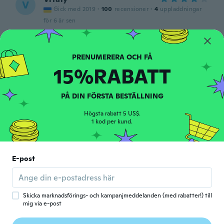
V
Gick med 2019
·
100
recensioner
·
4
uppladdningar
för 6 år sen
Shira
S
Gick med 2020
·
6
recensioner
·
1
uppladdningar
15%RABATT
för 6 år sen
PÅ DIN FÖRSTA BESTÄLLNING
Tomasz
T
Gick med 2019
·
8
recensioner
Högsta rabatt 5 US$.
poor quality. it's not jeans.
1 kod per kund.
för 6 år sen
E-post
Tomaš
T
Gick med 2017
·
26
recensioner
för 6 år sen
Skicka marknadsförings- och kampanjmeddelanden (med rabatter!) till
mig via e-post
Delica
D
Gick med 2019
·
9
recensioner
·
5
uppladdningar