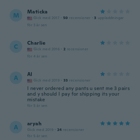
Maticka
M
Gick med 2017
·
50
recensioner
·
3
uppladdningar
för 3 år sen
Charlie
C
Gick med 2016
·
2
recensioner
för 4 år sen
Al
A
Gick med 2019
·
33
recensioner
I never ordered any pants u sent me 3 pairs
and y should I pay for shipping its your
mistake
för 5 år sen
aryah
A
Gick med 2019
·
24
recensioner
för 5 år sen