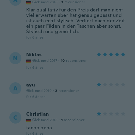
Gick med 2018
·
3
recensioner
Klar qualitativ für den Preis darf man nicht
viel erwarten aber hat genau gepasst und
ist auch echt stylisch. Verliert nach der Zeit
ein paar Fäden in den Taschen aber sonst.
Stylisch und gemütlich.
för 6 år sen
Niklas
N
Gick med 2017
·
10
recensioner
för 6 år sen
ayu
A
Gick med 2019
·
2
recensioner
för 6 år sen
Christian
C
Gick med 2018
·
1
recensioner
fanno pena
för 6 år sen