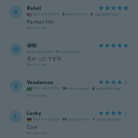
Rahel
R
Gick med 2019
·
6
recensioner
·
3
uppladdningar
Perfect fit!!
för 6 år sen
伸和
伸
Gick med 2019
·
1
recensioner
良かったです!!!
för 6 år sen
Vanderson
V
Gick med 2018
·
10
recensioner
·
6
uppladdningar
för 6 år sen
Lucky
L
Gick med 2019
·
33
recensioner
·
1
uppladdningar
Cool
för 6 år sen