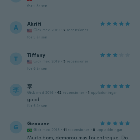
för 5 år sen
Akriti
A
Gick med 2019
·
2
recensioner
för 5 år sen
Tiffany
T
Gick med 2019
·
3
recensioner
för 6 år sen
李
李
Gick med 2016
·
42
recensioner
·
1
uppladdningar
good
för 6 år sen
Geovane
G
Gick med 2018
·
11
recensioner
·
8
uppladdningar
Muito bom, demorou mas foi entregue. Do