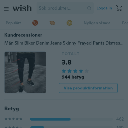
Logga in
Populärt
Nyligen visade
Pop
Kundrecensioner
Män Slim Biker Denim Jeans Skinny Frayed Pants Distressed Rip Troursers Zipper
TOTALT
3.8
944 betyg
Visa produktinformation
Betyg
462
160