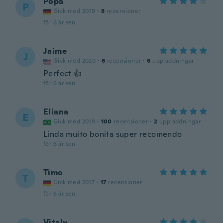
Popa
P
Gick med 2019
·
8
recensioner
för 6 år sen
Jaime
J
Gick med 2020
·
6
recensioner
·
6
uppladdningar
Perfect 👍
för 6 år sen
Eliana
E
Gick med 2019
·
100
recensioner
·
2
uppladdningar
Linda muito bonita super recomendo
för 6 år sen
Timo
T
Gick med 2017
·
17
recensioner
för 6 år sen
Vitaly