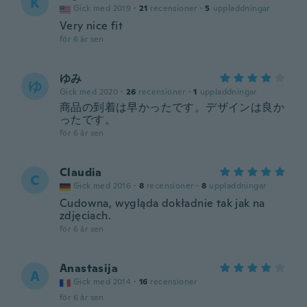
K
Gick med 2019
·
21
recensioner
·
5
uppladdningar
Very nice fit
för 6 år sen
ゆみ
ゆ
Gick med 2020
·
26
recensioner
·
1
uppladdningar
商品の到着は早かったです。デザインは良か
ったです。
för 6 år sen
Claudia
C
Gick med 2016
·
8
recensioner
·
8
uppladdningar
Cudowna, wygląda dokładnie tak jak na
zdjęciach.
för 6 år sen
Anastasija
A
Gick med 2014
·
16
recensioner
för 6 år sen