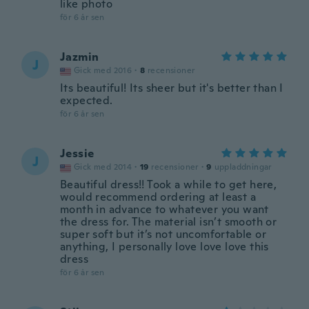
like photo
för 6 år sen
Jazmin
J
Gick med 2016
·
8
recensioner
Its beautiful! Its sheer but it's better than I
expected.
för 6 år sen
Jessie
J
Gick med 2014
·
19
recensioner
·
9
uppladdningar
Beautiful dress!! Took a while to get here,
would recommend ordering at least a
month in advance to whatever you want
the dress for. The material isn’t smooth or
super soft but it’s not uncomfortable or
anything, I personally love love love this
dress
för 6 år sen