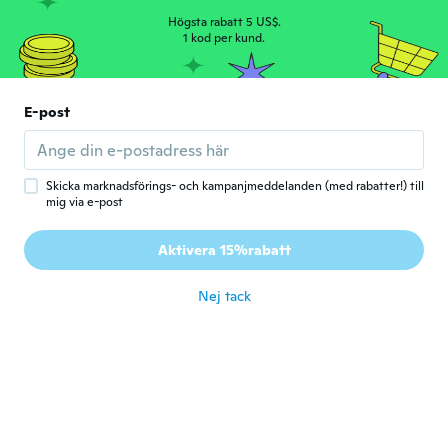
Högsta rabatt 5 US$.
lisa
1 kod per kund.
L
Gick med 2017
·
3
recensioner
för 6 år sen
E-post
yolaine
Y
Gick med 2015
·
73
recensioner
·
3
uppladdningar
för 6 år sen
Skicka marknadsförings- och kampanjmeddelanden (med rabatter!) till
mig via e-post
Ruben
R
Aktivera 15%rabatt
Gick med 2019
·
58
recensioner
för 6 år sen
Nej tack
Annamária
A
Gick med 2014
·
21
recensioner
·
11
uppladdningar
för 6 år sen
Marion
M