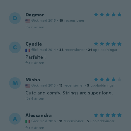
Dagmar
D
Gick med 2015
·
10
recensioner
för 6 år sen
Cyndie
C
Gick med 2014
·
38
recensioner
·
21
uppladdningar
Parfaite !
för 6 år sen
Misha
M
Gick med 2013
·
13
recensioner
·
5
uppladdningar
Cute and comfy. Strings are super long.
för 6 år sen
Alessandra
A
Gick med 2016
·
11
recensioner
·
5
uppladdningar
för 6 år sen