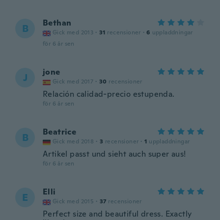
Bethan
B
Gick med 2013
·
31
recensioner
·
6
uppladdningar
för 6 år sen
jone
J
Gick med 2017
·
30
recensioner
Relación calidad-precio estupenda.
för 6 år sen
Beatrice
B
Gick med 2018
·
3
recensioner
·
1
uppladdningar
Artikel passt und sieht auch super aus!
för 6 år sen
Elli
E
Gick med 2015
·
37
recensioner
Perfect size and beautiful dress. Exactly