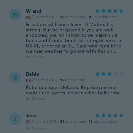
W and
W
Gick med 2019
·
12
recensioner
·
8
uppladdningar
Great dress! Fiance loves it! Material is
strong. But be prepared if you are well
endowed, you will show some major side
boob and frontal boob. Sized right, wear a
US XL, ordered an XL. Cant wait for a little
warmer weather to go out with this on...
för 6 år sen
Behia
B
Gick med 2016
·
15
recensioner
Robe quelques défauts. Reprise par une
couturière. Après les retouches belle robe
för 6 år sen
Jess
J
Gick med 2019
·
21
recensioner
·
12
uppladdningar
för 6 år sen