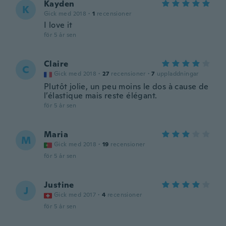
Kayden
K
Gick med 2018
·
1
recensioner
I love it
för 5 år sen
Claire
C
Gick med 2018
·
27
recensioner
·
7
uppladdningar
Plutôt jolie, un peu moins le dos à cause de
l’élastique mais reste élégant.
för 5 år sen
Maria
M
Gick med 2018
·
19
recensioner
för 5 år sen
Justine
J
Gick med 2017
·
4
recensioner
för 5 år sen