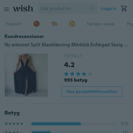
Logga in
Populärt
Nyligen visade
Pop
Kundrecensioner
Ny ankomst Split Maxiklänning Mörkblå Enfärgad Sexig Djup V-ringning Kvällsfest Elegant Clubwear Spaghettiklänningar
TOTALT
4.2
993 betyg
Visa produktinformation
Betyg
576
217