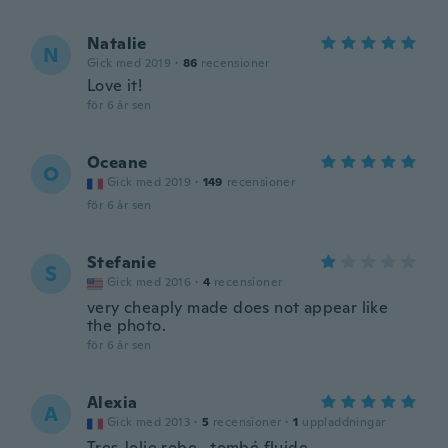
Natalie
N
Gick med 2019
·
86
recensioner
Love it!
för 6 år sen
Oceane
O
Gick med 2019
·
149
recensioner
för 6 år sen
Stefanie
S
Gick med 2016
·
4
recensioner
very cheaply made does not appear like
the photo.
för 6 år sen
Alexia
A
Gick med 2013
·
5
recensioner
·
1
uppladdningar
Tres Jolie robe , tombé fluide