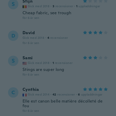
Stijn
S
Gick med 2018
·
3
recensioner
·
1
uppladdningar
Cheap fabric, see trough
för 6 år sen
David
D
Gick med 2018
·
4
recensioner
för 6 år sen
Sami
S
Gick med 2018
·
1
recensioner
Stings are super long
för 6 år sen
Cynthia
C
Gick med 2014
·
42
recensioner
·
6
uppladdningar
Elle est canon belle matière décolleté de
fou
för 6 år sen