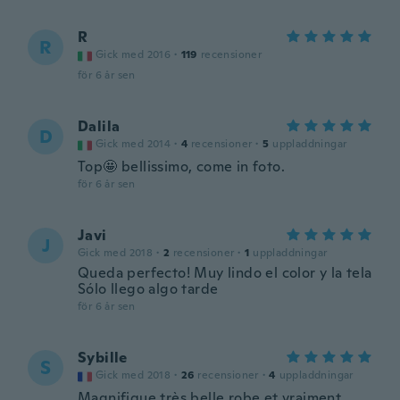
R
R
Gick med 2016
·
119
recensioner
för 6 år sen
Dalila
D
Gick med 2014
·
4
recensioner
·
5
uppladdningar
Top🤩 bellissimo, come in foto.
för 6 år sen
Javi
J
Gick med 2018
·
2
recensioner
·
1
uppladdningar
Queda perfecto! Muy lindo el color y la tela
Sólo llego algo tarde
för 6 år sen
Sybille
S
Gick med 2018
·
26
recensioner
·
4
uppladdningar
Magnifique très belle robe et vraiment