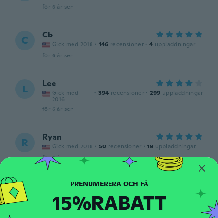
för 6 år sen
Cb
C
Gick med 2018
·
146
recensioner
·
4
uppladdningar
för 6 år sen
Lee
L
Gick med
·
394
recensioner
·
299
uppladdningar
2016
för 6 år sen
Ryan
R
Gick med 2018
·
50
recensioner
·
19
uppladdningar
för 6 år sen
c
C
15%RABATT
Gick med 2019
·
33
recensioner
för 6 år sen