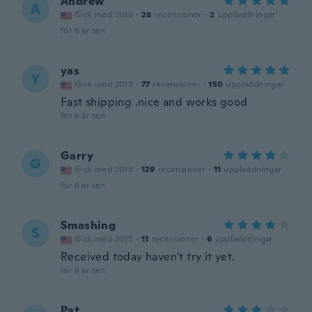
Andrew
A
Gick med 2018
·
28
recensioner
·
2
uppladdningar
för 6 år sen
yas
Y
Gick med 2018
·
77
recensioner
·
150
uppladdningar
Fast shipping .nice and works good
för 6 år sen
Garry
G
Gick med 2018
·
129
recensioner
·
11
uppladdningar
för 6 år sen
Smashing
S
Gick med 2015
·
11
recensioner
·
6
uppladdningar
Received today haven't try it yet.
för 6 år sen
Pat