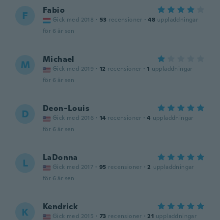
Fabio
F
Gick med 2018
·
53
recensioner
·
48
uppladdningar
för 6 år sen
Michael
M
Gick med 2019
·
12
recensioner
·
1
uppladdningar
för 6 år sen
Deon-Louis
D
Gick med 2016
·
14
recensioner
·
4
uppladdningar
för 6 år sen
LaDonna
L
Gick med 2017
·
95
recensioner
·
2
uppladdningar
för 6 år sen
Kendrick
K
Gick med 2015
·
73
recensioner
·
21
uppladdningar