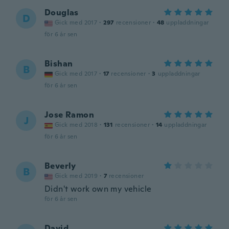
Douglas
D
Gick med 2017
·
297
recensioner
·
48
uppladdningar
för 6 år sen
Bishan
B
Gick med 2017
·
17
recensioner
·
3
uppladdningar
för 6 år sen
Jose Ramon
J
Gick med 2018
·
131
recensioner
·
14
uppladdningar
för 6 år sen
Beverly
B
Gick med 2019
·
7
recensioner
Didn't work own my vehicle
för 6 år sen
David