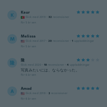
Kaur
K
Gick med 2019
·
32
recensioner
för 5 år sen
Melissa
M
Gick med 2017
·
20
recensioner
·
1
uppladdningar
för 5 år sen
隆
隆
Gick med 2020
·
18
recensioner
·
4
uppladdningar
写真みたいには、ならなかった。
för 6 år sen
Amad
A
Gick med 2018
·
2
recensioner
för 6 år sen