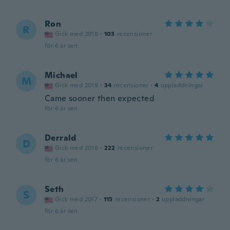
Ron
R
Gick med 2018
·
103
recensioner
för 6 år sen
Michael
M
Gick med 2019
·
34
recensioner
·
4
uppladdningar
Came sooner then expected
för 6 år sen
Derrald
D
Gick med 2018
·
222
recensioner
för 6 år sen
Seth
S
Gick med 2017
·
115
recensioner
·
2
uppladdningar
för 6 år sen