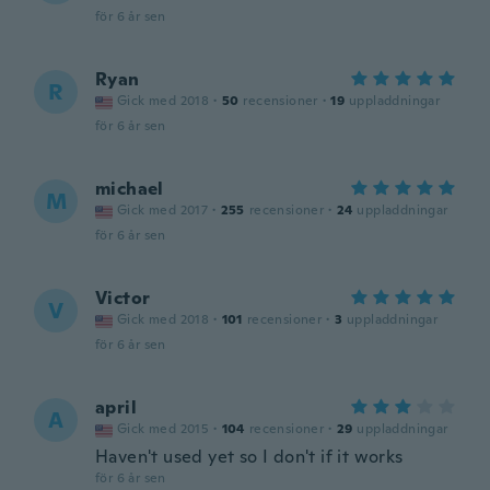
för 6 år sen
Ryan
R
Gick med 2018
·
50
recensioner
·
19
uppladdningar
för 6 år sen
michael
M
Gick med 2017
·
255
recensioner
·
24
uppladdningar
för 6 år sen
Victor
V
Gick med 2018
·
101
recensioner
·
3
uppladdningar
för 6 år sen
april
A
Gick med 2015
·
104
recensioner
·
29
uppladdningar
Haven't used yet so I don't if it works
för 6 år sen