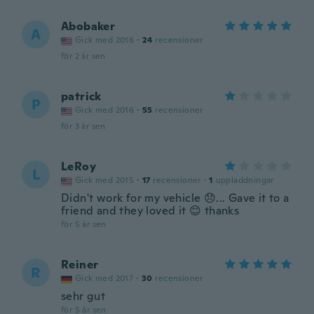
Abobaker
A
Gick med 2016
·
24
recensioner
för 2 år sen
patrick
P
Gick med 2016
·
55
recensioner
för 3 år sen
LeRoy
L
Gick med 2015
·
17
recensioner
·
1
uppladdningar
Didn't work for my vehicle 😞... Gave it to a
friend and they loved it 😊 thanks
för 5 år sen
Reiner
R
Gick med 2017
·
30
recensioner
sehr gut
för 5 år sen