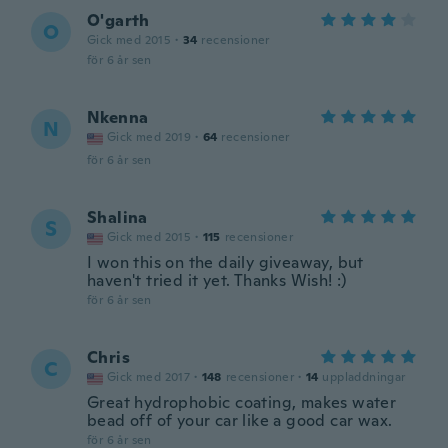
O'garth
O
Gick med 2015
·
34
recensioner
för 6 år sen
Nkenna
N
Gick med 2019
·
64
recensioner
för 6 år sen
Shalina
S
Gick med 2015
·
115
recensioner
I won this on the daily giveaway, but
haven't tried it yet. Thanks Wish! :)
för 6 år sen
Chris
C
Gick med 2017
·
148
recensioner
·
14
uppladdningar
Great hydrophobic coating, makes water
bead off of your car like a good car wax.
för 6 år sen