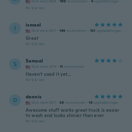
Gick med 2018
·
100
recensioner
·
4
uppladdningar
för 6 år sen
ismael
I
Gick med 2017
·
149
recensioner
·
121
uppladdningar
Great
för 6 år sen
Samuel
S
Gick med 2019
·
11
recensioner
Haven't used it yet...
för 6 år sen
dennis
D
Gick med 2017
·
30
recensioner
·
19
uppladdningar
Awesome stuff works great truck is easier
to wash and looks shinier than ever
för 6 år sen