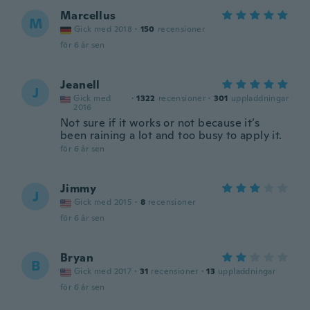
Marcellus
M
Gick med 2018
·
150
recensioner
för 6 år sen
Jeanell
J
Gick med
·
1322
recensioner
·
301
uppladdningar
2016
Not sure if it works or not because it’s
been raining a lot and too busy to apply it.
för 6 år sen
Jimmy
J
Gick med 2015
·
8
recensioner
för 6 år sen
Bryan
B
Gick med 2017
·
31
recensioner
·
13
uppladdningar
för 6 år sen