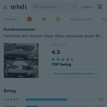
Logga in
Populärt
Nyligen visade
Pop
Kundrecensioner
Hydrofob anti-repdrev Deep Gloss Långvarigt skydd Bilfärgbeläggning Auto lackvård
TOTALT
4.3
1197 betyg
Visa produktinformation
Betyg
728
229