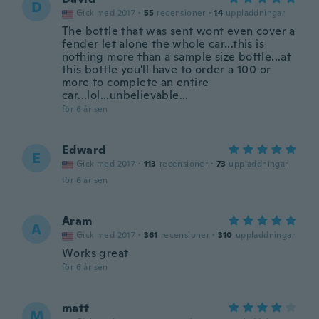
D
Gick med 2017
·
55
recensioner
·
14
uppladdningar
The bottle that was sent wont even cover a
fender let alone the whole car...this is
nothing more than a sample size bottle...at
this bottle you'll have to order a 100 or
more to complete an entire
car...lol...unbelievable...
för 6 år sen
Edward
E
Gick med 2017
·
113
recensioner
·
73
uppladdningar
för 6 år sen
Aram
A
Gick med 2017
·
361
recensioner
·
310
uppladdningar
Works great
för 6 år sen
matt
M