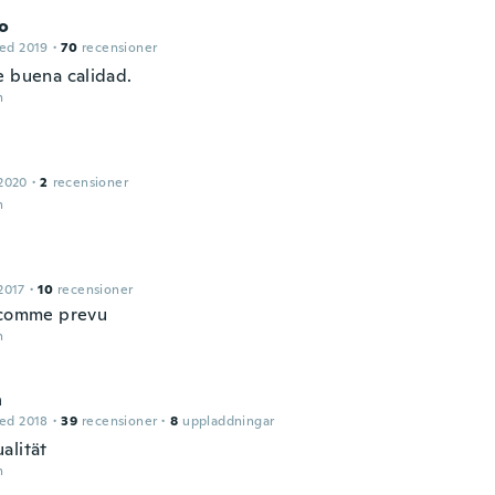
o
ed 2019
·
70
recensioner
e buena calidad.
n
2020
·
2
recensioner
n
2017
·
10
recensioner
 comme prevu
n
n
ed 2018
·
39
recensioner
·
8
uppladdningar
alität
n