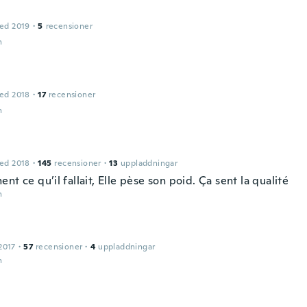
ed 2019
·
5
recensioner
n
ed 2018
·
17
recensioner
n
ed 2018
·
145
recensioner
·
13
uppladdningar
nt ce qu’il fallait, Elle pèse son poid. Ça sent la qualité
n
2017
·
57
recensioner
·
4
uppladdningar
n