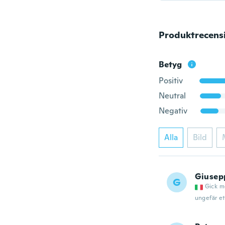
Produktrecens
Betyg
Positiv
Neutral
Negativ
Alla
Bild
Giusep
G
Gick m
ungefär et