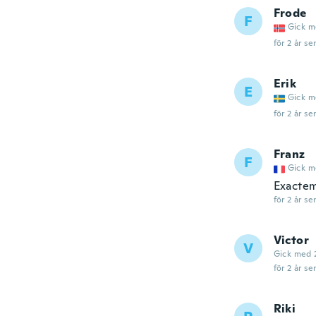
Frode
F
Gick m
för 2 år se
Erik
E
Gick m
för 2 år se
Franz
F
Gick m
Exacteme
för 2 år se
Victor
V
Gick med 
för 2 år se
Riki