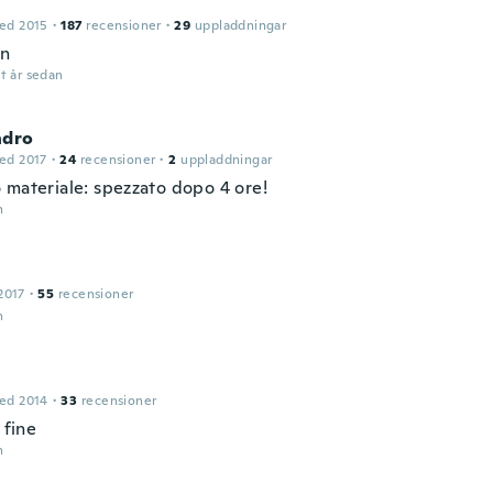
ed 2015
·
187
recensioner
·
29
uppladdningar
en
t år sedan
ndro
ed 2017
·
24
recensioner
·
2
uppladdningar
 materiale: spezzato dopo 4 ore!
n
2017
·
55
recensioner
n
ed 2014
·
33
recensioner
 fine
n