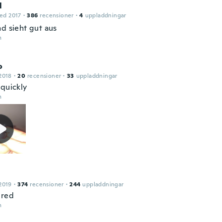
l
ed 2017
·
386
recensioner
·
4
uppladdningar
nd sieht gut aus
n
o
2018
·
20
recensioner
·
33
uppladdningar
 quickly
n
2019
·
374
recensioner
·
244
uppladdningar
ured
n