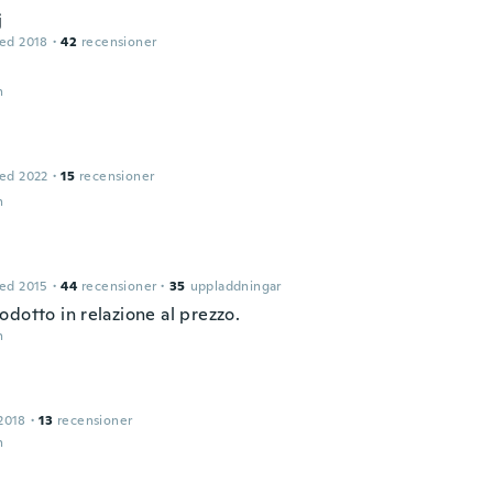
j
ed 2018
·
42
recensioner
n
ed 2022
·
15
recensioner
n
ed 2015
·
44
recensioner
·
35
uppladdningar
dotto in relazione al prezzo.
n
2018
·
13
recensioner
n