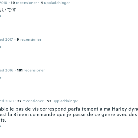
2018
·
19
recensioner
·
4
uppladdningar
良いです
n
ed 2017
·
9
recensioner
n
ed 2016
·
181
recensioner
n
ed 2020
·
77
recensioner
·
57
uppladdningar
ble le pas de vis correspond parfaitement à ma Harley dyn
'est la 3 ieem commande que je passe de ce genre avec des 
ts.
n