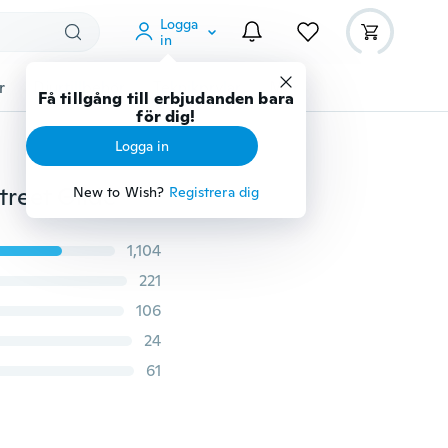
Logga
in
r
Djurtillbehör
Teknikprylar
Mer
Få tillgång till erbjudanden bara
för dig!
Logga in
Street Glide
New to Wish?
Registrera dig
1,104
221
106
24
61