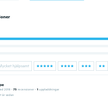
ioner
Mycket hjälpsamt
pe
ed 2018
·
75
recensioner
·
1
uppladdningar
t år sedan