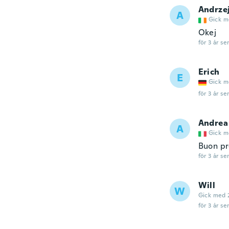
Andrze
A
Gick m
Okej
för 3 år se
Erich
E
Gick m
för 3 år se
Andrea
A
Gick m
Buon pro
för 3 år se
Will
W
Gick med 
för 3 år se