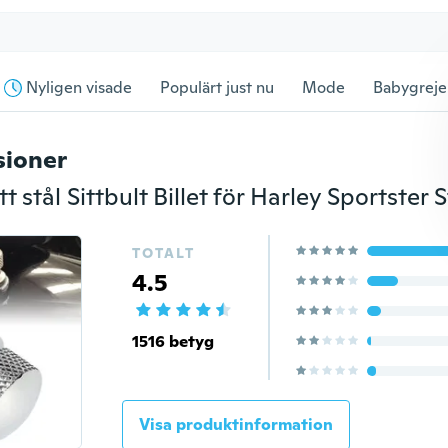
Nyligen visade
Populärt just nu
Mode
Babygreje
sioner
itt stål Sittbult Billet för Harley Sportster 
TOTALT
4.5
1516 betyg
Visa produktinformation