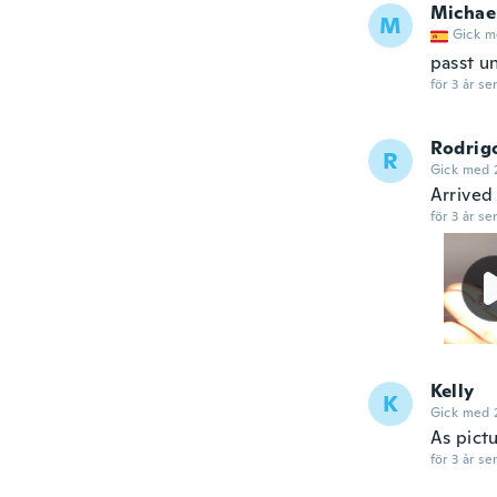
Michae
M
Gick m
passt u
för 3 år se
Rodrig
R
Gick med 
Arrived
för 3 år se
Kelly
K
Gick med 
As pict
för 3 år se