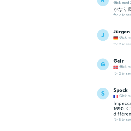
R
Gick med 
かなり
för 2 år se
Jürgen
J
Gick m
för 2 år se
Geir
G
Gick m
för 2 år se
Spock
S
Gick m
Impecca
1690. C
différen
för 3 år se