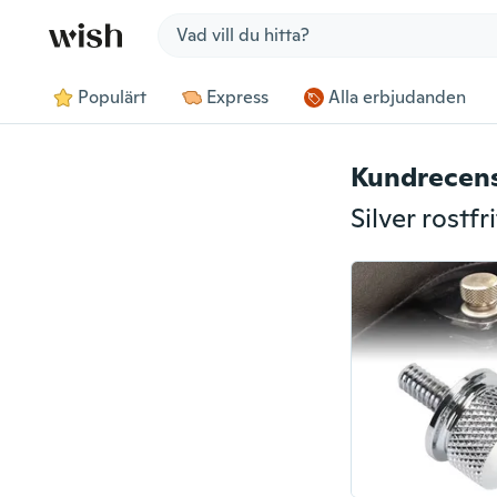
Jump to section
Populärt
Express
Alla erbjudanden
Kundrecen
Silver rostfr