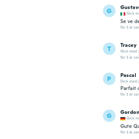
Gustav
G
Gick m
Se ve d
för 3 år se
Tracey
T
Gick med 
för 3 år se
Pascal
P
Gick med 
Parfait
för 3 år se
Gordo
G
Gick m
Gute Qu
för 3 år se