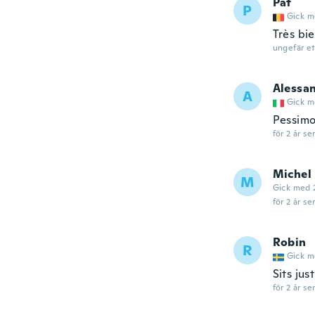
Pat
P
Gick m
Très bi
ungefär et
Alessa
A
Gick m
Pessimo
för 2 år se
Michel
M
Gick med 
för 2 år se
Robin
R
Gick m
Sits just
för 2 år se