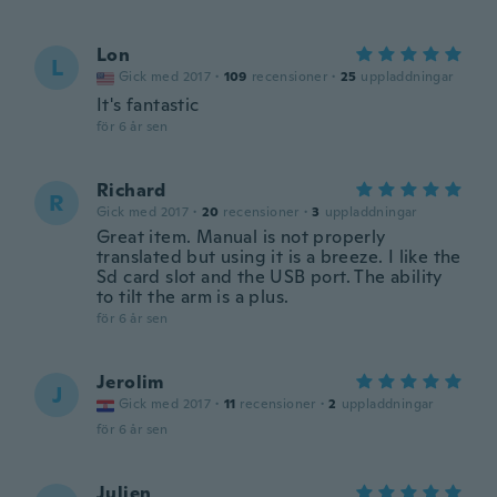
Lon
L
Gick med 2017
·
109
recensioner
·
25
uppladdningar
It's fantastic
för 6 år sen
Richard
R
Gick med 2017
·
20
recensioner
·
3
uppladdningar
Great item. Manual is not properly
translated but using it is a breeze. I like the
Sd card slot and the USB port. The ability
to tilt the arm is a plus.
för 6 år sen
Jerolim
J
Gick med 2017
·
11
recensioner
·
2
uppladdningar
för 6 år sen
Julien