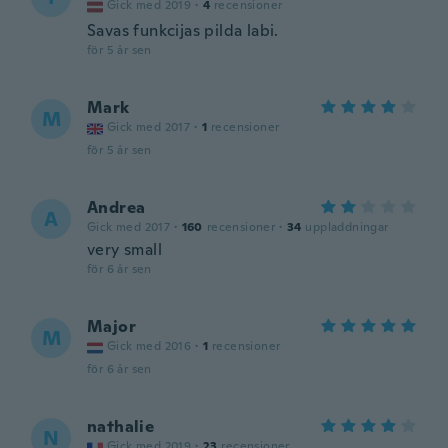
Gick med 2019
·
4
recensioner
Savas funkcijas pilda labi.
för 5 år sen
Mark
M
Gick med 2017
·
1
recensioner
för 5 år sen
Andrea
A
Gick med 2017
·
160
recensioner
·
34
uppladdningar
very small
för 6 år sen
Major
M
Gick med 2016
·
1
recensioner
för 6 år sen
nathalie
N
Gick med 2019
·
23
recensioner