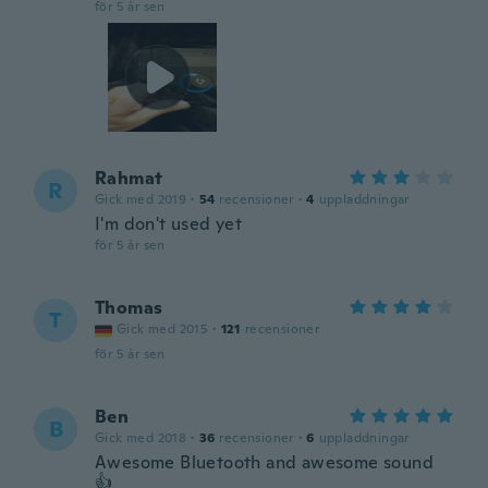
för 5 år sen
Rahmat
R
Gick med 2019
·
54
recensioner
·
4
uppladdningar
I'm don't used yet
för 5 år sen
Thomas
T
Gick med 2015
·
121
recensioner
för 5 år sen
Ben
B
Gick med 2018
·
36
recensioner
·
6
uppladdningar
Awesome Bluetooth and awesome sound
👍