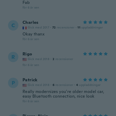
Fab
för 6 år sen
Charles
C
Gick med 2017
·
72
recensioner
·
11
uppladdningar
Okay thanx
för 6 år sen
Rigo
R
Gick med 2018
·
2
recensioner
för 6 år sen
Patrick
P
Gick med 2018
·
6
recensioner
·
4
uppladdningar
Really modernizes you’re older model car,
easy Bluetooth connection, nice look
för 6 år sen