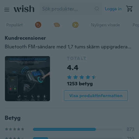
Logga in
Populärt
Nyligen visade
Pop
Kundrecensioner
Bluetooth FM-sändare med 1,7 tums skärm uppgraderad BT70 FM-sändare med snabbladdning3,0 trådlös FM-sändare för bil (USB-billaddare AUX-ingång TF-kortplats Handsfree samtal)
TOTALT
4.4
1253 betyg
Visa produktinformation
Betyg
873
210