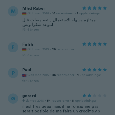
Mhd Rabei
M
Gick med 2018
·
16
recensioner
·
1
uppladdningar
ممتازه وسهله الاستعمال رائعه وصلت قبل
الموعد شكرآ ويش
för 6 år sen
Fatih
F
Gick med 2015
·
29
recensioner
för 6 år sen
Paul
P
Gick med 2015
·
46
recensioner
·
1
uppladdningar
för 6 år sen
gerard
G
Gick med 2018
·
54
recensioner
·
3
uppladdningar
il est tres beau mais il ne fonsionne pas
serait posible de me faire un credit s.v.p.