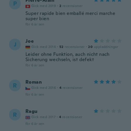
Pierre-Alain
P
Gick med 2019
·
2
recensioner
Super rapide bien emballé merci marche
super bien
för 6 år sen
Joe
J
Gick med 2014
·
52
recensioner
·
20
uppladdningar
Leider ohne Funktion, auch nicht nach
Sicherung wechseln, ist defekt
för 6 år sen
Roman
R
Gick med 2016
·
4
recensioner
för 6 år sen
Ragu
R
Gick med 2017
·
4
recensioner
för 6 år sen