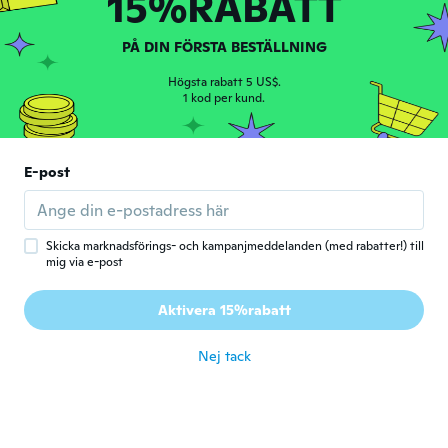
15%RABATT
PÅ DIN FÖRSTA BESTÄLLNING
Sandra
S
Gick med 2016
·
50
recensioner
·
1
uppladdningar
Högsta rabatt 5 US$.
Perfecto y como lo ilustrado.
1 kod per kund.
för 6 år sen
alex
E-post
A
Gick med 2017
·
3
recensioner
Muy bueno funciona al 100 lo recomiendo
för 6 år sen
Skicka marknadsförings- och kampanjmeddelanden (med rabatter!) till
mig via e-post
Adel
A
Aktivera 15%rabatt
Gick med 2018
·
1
recensioner
för 6 år sen
Nej tack
Mohammed
M
Gick med 2018
·
1
recensioner
·
1
uppladdningar
Excellent service, very professional