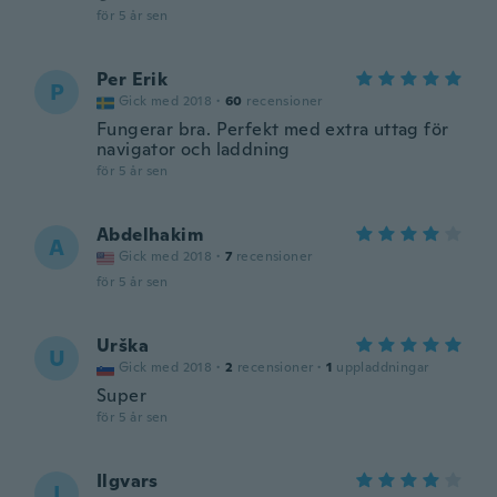
för 5 år sen
Per Erik
P
Gick med 2018
·
60
recensioner
Fungerar bra. Perfekt med extra uttag för
navigator och laddning
för 5 år sen
Abdelhakim
A
Gick med 2018
·
7
recensioner
för 5 år sen
Urška
U
Gick med 2018
·
2
recensioner
·
1
uppladdningar
Super
för 5 år sen
Ilgvars
I