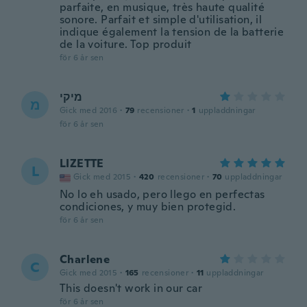
parfaite, en musique, très haute qualité
sonore. Parfait et simple d'utilisation, il
indique également la tension de la batterie
de la voiture. Top produit
för 6 år sen
מיקי
מ
Gick med 2016
·
79
recensioner
·
1
uppladdningar
för 6 år sen
LIZETTE
L
Gick med 2015
·
420
recensioner
·
70
uppladdningar
No lo eh usado, pero llego en perfectas
condiciones, y muy bien protegid.
för 6 år sen
Charlene
C
Gick med 2015
·
165
recensioner
·
11
uppladdningar
This doesn't work in our car
för 6 år sen