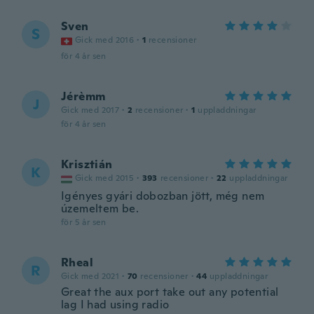
Sven
S
Gick med 2016
·
1
recensioner
för 4 år sen
Jérèmm
J
Gick med 2017
·
2
recensioner
·
1
uppladdningar
för 4 år sen
Krisztián
K
Gick med 2015
·
393
recensioner
·
22
uppladdningar
Igényes gyári dobozban jött, még nem
územeltem be.
för 5 år sen
Rheal
R
Gick med 2021
·
70
recensioner
·
44
uppladdningar
Great the aux port take out any potential
lag I had using radio