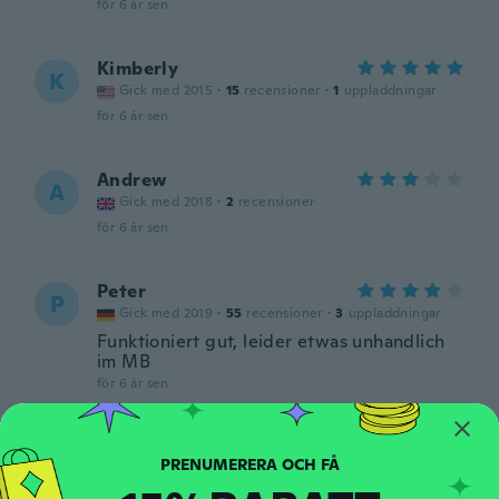
för 6 år sen
Kimberly
K
Gick med 2015
·
15
recensioner
·
1
uppladdningar
för 6 år sen
Andrew
A
Gick med 2018
·
2
recensioner
för 6 år sen
Peter
P
Gick med 2019
·
55
recensioner
·
3
uppladdningar
Funktioniert gut, leider etwas unhandlich
im MB
för 6 år sen
Sascha
S
Gick med 2014
·
6
recensioner
för 6 år sen