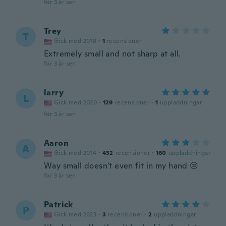
för 3 år sen
Trey
T
Gick med 2018
·
1
recensioner
Extremely small and not sharp at all.
för 3 år sen
larry
L
Gick med 2020
·
129
recensioner
·
1
uppladdningar
för 3 år sen
Aaron
A
Gick med 2014
·
432
recensioner
·
160
uppladdningar
Way small doesn't even fit in my hand 😒
för 3 år sen
Patrick
P
Gick med 2023
·
3
recensioner
·
2
uppladdningar