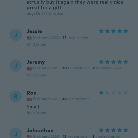
actually buy it again they were really nice
great for a gift
ungefär ett år sedan
Jessie
J
Gick med 2022
·
21
recensioner
för 2 år sen
Jeremy
J
Gick med 2021
·
30
recensioner
·
7
uppladdningar
för 2 år sen
Ron
R
Gick med 2021
·
48
recensioner
Small
för 2 år sen
Johnathon
J
Gick med 2020
·
12
recensioner
·
1
uppladdningar