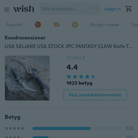
Logga in
Populärt
Nyligen visade
Pop
Kundrecensioner
USA SÄLJARE USA STOCK 2PC FANTASY CLAW Knife Twin FIXED BLADE DAGGER Set Draco with Sheath
TOTALT
4.4
1423 betyg
Visa produktinformation
Betyg
929
253