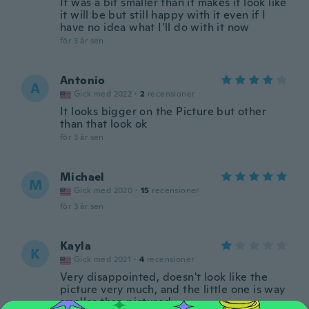
It was a bit smaller than it makes it look like
it will be but still happy with it even if I
have no idea what I’ll do with it now
för 3 år sen
Antonio
A
Gick med 2022
·
2
recensioner
It looks bigger on the Picture but other
than that look ok
för 3 år sen
Michael
M
Gick med 2020
·
15
recensioner
för 3 år sen
Kayla
K
Gick med 2021
·
4
recensioner
Very disappointed, doesn't look like the
picture very much, and the little one is way
smaller than pictured.