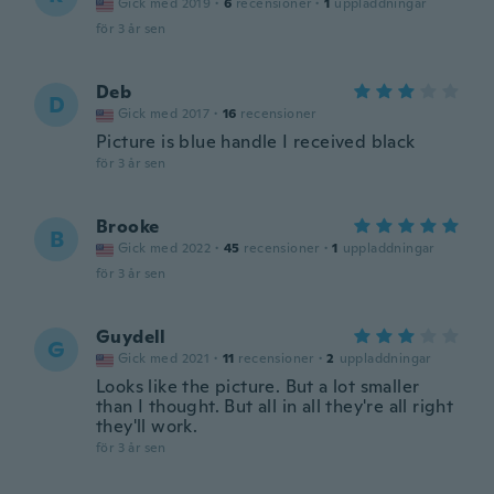
Gick med 2019
·
6
recensioner
·
1
uppladdningar
för 3 år sen
Deb
D
Gick med 2017
·
16
recensioner
Picture is blue handle I received black
för 3 år sen
Brooke
B
Gick med 2022
·
45
recensioner
·
1
uppladdningar
för 3 år sen
Guydell
G
Gick med 2021
·
11
recensioner
·
2
uppladdningar
Looks like the picture. But a lot smaller
than I thought. But all in all they're all right
they'll work.
för 3 år sen