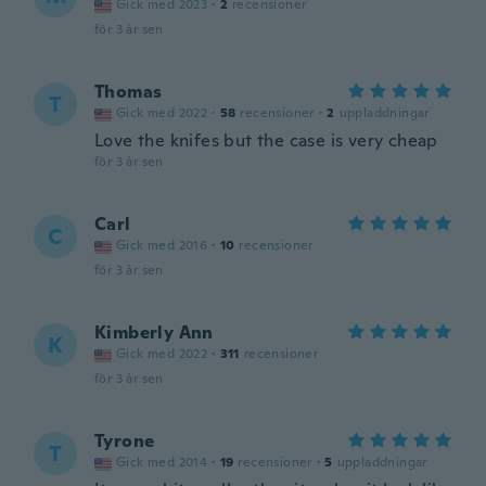
Gick med 2023
·
2
recensioner
för 3 år sen
Thomas
T
Gick med 2022
·
58
recensioner
·
2
uppladdningar
Love the knifes but the case is very cheap
för 3 år sen
Carl
C
Gick med 2016
·
10
recensioner
för 3 år sen
Kimberly Ann
K
Gick med 2022
·
311
recensioner
för 3 år sen
Tyrone
T
Gick med 2014
·
19
recensioner
·
5
uppladdningar