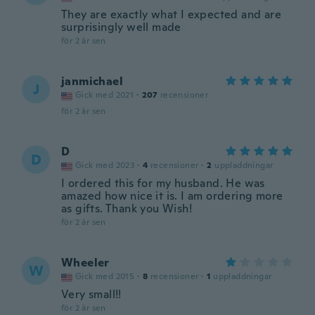
They are exactly what I expected and are
surprisingly well made
för 2 år sen
janmichael
J
Gick med 2021
·
207
recensioner
för 2 år sen
D
D
Gick med 2023
·
4
recensioner
·
2
uppladdningar
I ordered this for my husband. He was
amazed how nice it is. I am ordering more
as gifts. Thank you Wish!
för 2 år sen
Wheeler
W
Gick med 2015
·
8
recensioner
·
1
uppladdningar
Very small!!
för 2 år sen