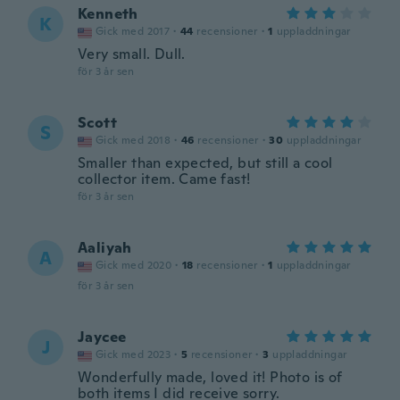
Kenneth
K
Gick med 2017
·
44
recensioner
·
1
uppladdningar
Very small. Dull.
för 3 år sen
Scott
S
Gick med 2018
·
46
recensioner
·
30
uppladdningar
Smaller than expected, but still a cool
collector item. Came fast!
för 3 år sen
Aaliyah
A
Gick med 2020
·
18
recensioner
·
1
uppladdningar
för 3 år sen
Jaycee
J
Gick med 2023
·
5
recensioner
·
3
uppladdningar
Wonderfully made, loved it! Photo is of
both items I did receive sorry.