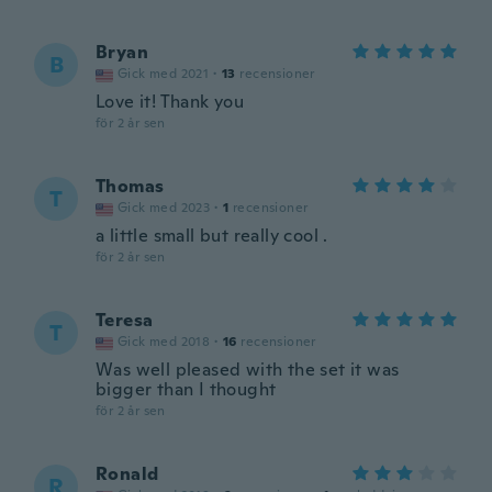
Bryan
B
Gick med 2021
·
13
recensioner
Love it! Thank you
för 2 år sen
Thomas
T
Gick med 2023
·
1
recensioner
a little small but really cool .
för 2 år sen
Teresa
T
Gick med 2018
·
16
recensioner
Was well pleased with the set it was
bigger than I thought
för 2 år sen
Ronald
R