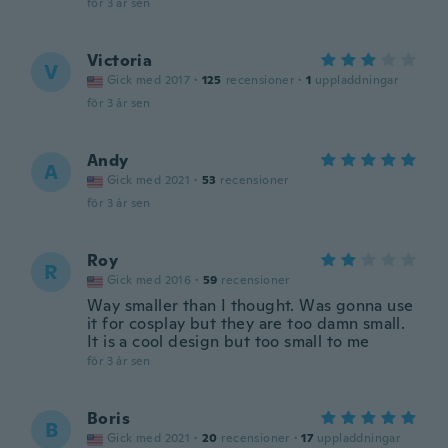
för 3 år sen
Victoria
V
Gick med 2017
·
125
recensioner
·
1
uppladdningar
för 3 år sen
Andy
A
Gick med 2021
·
53
recensioner
för 3 år sen
Roy
R
Gick med 2016
·
59
recensioner
Way smaller than I thought. Was gonna use
it for cosplay but they are too damn small.
It is a cool design but too small to me
för 3 år sen
Boris
B
Gick med 2021
·
20
recensioner
·
17
uppladdningar