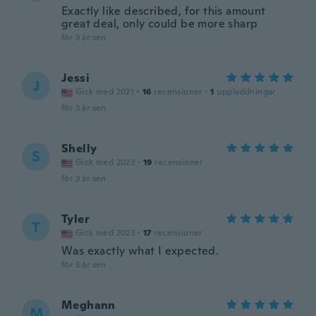
Exactly like described, for this amount
great deal, only could be more sharp
för 3 år sen
Jessi
J
Gick med 2021
·
16
recensioner
·
1
uppladdningar
för 3 år sen
Shelly
S
Gick med 2023
·
19
recensioner
för 3 år sen
Tyler
T
Gick med 2023
·
17
recensioner
Was exactly what I expected.
för 3 år sen
Meghann
M