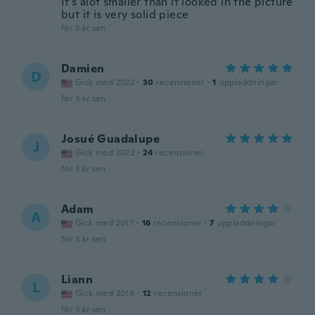
It's alot smaller than it looked in the picture
but it is very solid piece
för 3 år sen
Damien
D
Gick med 2022
·
30
recensioner
·
1
uppladdningar
för 3 år sen
Josué Guadalupe
J
Gick med 2022
·
24
recensioner
för 3 år sen
Adam
A
Gick med 2017
·
16
recensioner
·
7
uppladdningar
för 3 år sen
Liann
L
Gick med 2018
·
12
recensioner
för 3 år sen