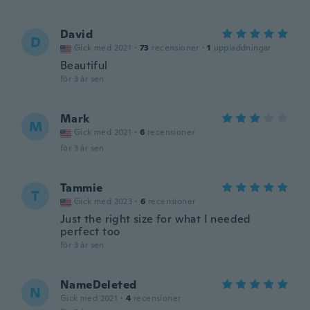
David
D
Gick med 2021
·
73
recensioner
·
1
uppladdningar
Beautiful
för 3 år sen
Mark
M
Gick med 2021
·
6
recensioner
för 3 år sen
Tammie
T
Gick med 2023
·
6
recensioner
Just the right size for what I needed
perfect too
för 3 år sen
NameDeleted
N
Gick med 2021
·
4
recensioner