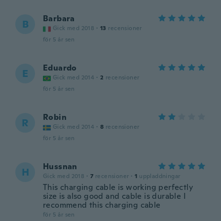
Barbara
B
Gick med 2018
·
13
recensioner
för 5 år sen
Eduardo
E
Gick med 2014
·
2
recensioner
för 5 år sen
Robin
R
Gick med 2014
·
8
recensioner
för 5 år sen
Hussnan
H
Gick med 2018
·
7
recensioner
·
1
uppladdningar
This charging cable is working perfectly
size is also good and cable is durable I
recommend this charging cable
för 5 år sen