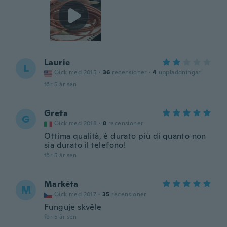
Laurie
L
Gick med 2015
·
36
recensioner
·
4
uppladdningar
för 5 år sen
Greta
G
Gick med 2018
·
8
recensioner
Ottima qualità, è durato più di quanto non
sia durato il telefono!
för 5 år sen
Markéta
M
Gick med 2017
·
35
recensioner
Funguje skvěle
för 5 år sen