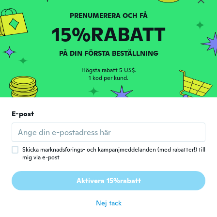
Cavo perfetto e resistente all'inizio, dopo
una settimana ha cominciato a sfaldarsi.
15%RABATT
för 6 år sen
PÅ DIN FÖRSTA BESTÄLLNING
Claudio
C
Gick med 2017
·
11
recensioner
Högsta rabatt 5 US$.
för 6 år sen
1 kod per kund.
Kornelius
K
E-post
Gick med 2017
·
51
recensioner
för 6 år sen
Skicka marknadsförings- och kampanjmeddelanden (med rabatter!) till
Salvatore
S
mig via e-post
Gick med 2019
·
3
recensioner
·
2
uppladdningar
Arrivato prima della stima di Consegna 🚚
Aktivera 15%rabatt
funziona benissimo, grazie 😊
för 6 år sen
Nej tack