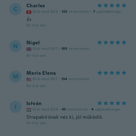
Charles
C
Gick med 2016
·
125
recensioner
·
7
uppladdningar
👍
för 6 år sen
Nigel
N
Gick med 2017
·
105
recensioner
för 6 år sen
Maria Elena
M
Gick med 2017
·
134
recensioner
för 6 år sen
István
I
Gick med 2018
·
45
recensioner
·
4
uppladdningar
Strapabírónak néz ki, jól működik.
för 6 år sen