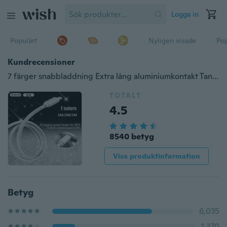
Logga in
Populärt
Nyligen visade
Pop
Kundrecensioner
7 färger snabbladdning Extra lång aluminiumkontakt Tangle-free Nylon flätad kabelladdarkabel för IPhone IPad / iPod / Touch / Micro Usb Android (3ft = 1m 6ft = 2m 10ft = 3m)
TOTALT
4.5
8540 betyg
Visa produktinformation
Betyg
6,035
1,370