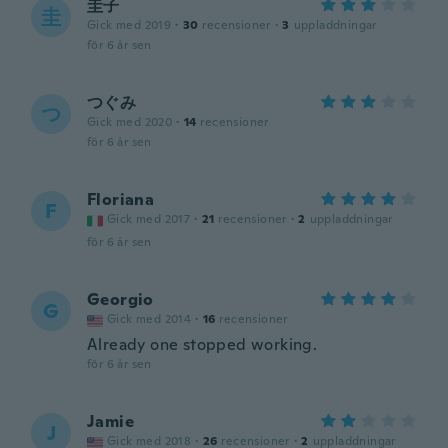
圭子
圭
Gick med 2019
·
30
recensioner
·
3
uppladdningar
för 6 år sen
つぐみ
つ
Gick med 2020
·
14
recensioner
för 6 år sen
Floriana
F
Gick med 2017
·
21
recensioner
·
2
uppladdningar
för 6 år sen
Georgio
G
Gick med 2014
·
16
recensioner
Already one stopped working.
för 6 år sen
Jamie
J
Gick med 2018
·
26
recensioner
·
2
uppladdningar