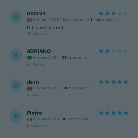
DANNY
D
Gick med 2018
·
9
recensioner
·
1
uppladdningar
It lasted a nonth
för 6 år sen
ADRIANO
A
Gick med 2017
·
21
recensioner
för 6 år sen
dean
D
Gick med 2016
·
34
recensioner
för 6 år sen
Pietro
P
Gick med 2019
·
16
recensioner
för 6 år sen