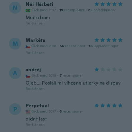
Nei Herbeti
N
Gick med 2017
·
19
recensioner
·
2
uppladdningar
Muito bom
för 6 år sen
Markéta
M
Gick med 2018
·
56
recensioner
·
16
uppladdningar
för 6 år sen
andrej
A
Gick med 2019
·
7
recensioner
Ojeb... Poslali mi vlhcene utierky na dispay
för 6 år sen
Perpetual
P
Gick med 2017
·
6
recensioner
didnt last
för 6 år sen