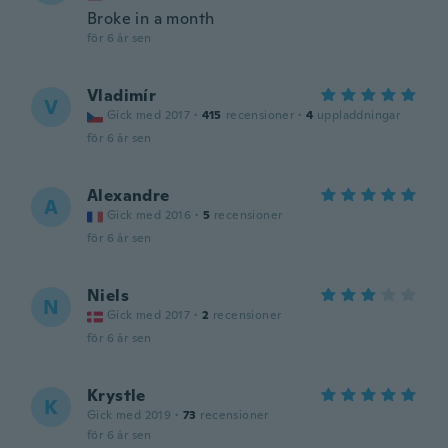
Broke in a month
för 6 år sen
Vladimír
V
Gick med 2017
·
415
recensioner
·
4
uppladdningar
för 6 år sen
Alexandre
A
Gick med 2016
·
5
recensioner
för 6 år sen
Niels
N
Gick med 2017
·
2
recensioner
för 6 år sen
Krystle
K
Gick med 2019
·
73
recensioner
för 6 år sen