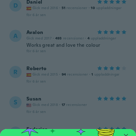
Daniel
D
Gick med 2016
·
51
recensioner
·
10
uppladdningar
för 6 år sen
Avalon
A
Gick med 2017
·
493
recensioner
·
4
uppladdningar
Works great and love the colour
för 6 år sen
Roberto
R
Gick med 2015
·
94
recensioner
·
1
uppladdningar
för 6 år sen
Susan
S
Gick med 2018
·
17
recensioner
för 6 år sen
Federico
F
Gick med 2015
·
18
recensioner
·
3
uppladdningar