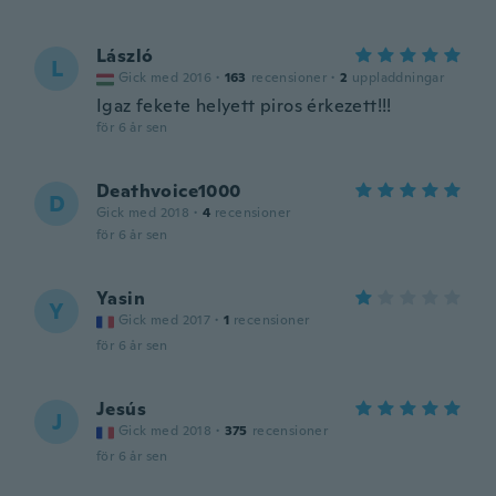
László
L
Gick med 2016
·
163
recensioner
·
2
uppladdningar
Igaz fekete helyett piros érkezett!!!
för 6 år sen
Deathvoice1000
D
Gick med 2018
·
4
recensioner
för 6 år sen
Yasin
Y
Gick med 2017
·
1
recensioner
för 6 år sen
Jesús
J
Gick med 2018
·
375
recensioner
för 6 år sen