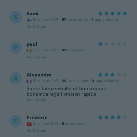
Sami
S
Gick med 2015
·
57
recensioner
·
1
uppladdningar
för 5 år sen
paul
P
Gick med 2017
·
47
recensioner
för 5 år sen
Alexandra
A
Gick med 2015
·
29
recensioner
·
2
uppladdningar
Super bien emballé et bon produit
bonemballage livraison rapide
för 5 år sen
Frédéric
F
Gick med 2013
·
6
recensioner
för 5 år sen