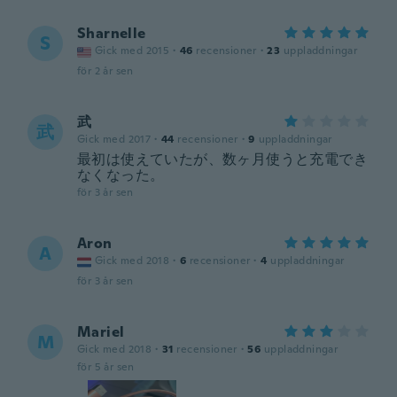
Sharnelle
S
Gick med 2015
·
46
recensioner
·
23
uppladdningar
för 2 år sen
武
武
Gick med 2017
·
44
recensioner
·
9
uppladdningar
最初は使えていたが、数ヶ月使うと充電でき
なくなった。
för 3 år sen
Aron
A
Gick med 2018
·
6
recensioner
·
4
uppladdningar
för 3 år sen
Mariel
M
Gick med 2018
·
31
recensioner
·
56
uppladdningar
för 5 år sen