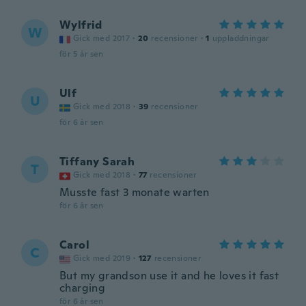
Wylfrid
W
Gick med 2017
·
20
recensioner
·
1
uppladdningar
för 5 år sen
Ulf
U
Gick med 2018
·
39
recensioner
för 6 år sen
Tiffany Sarah
T
Gick med 2018
·
77
recensioner
Musste fast 3 monate warten
för 6 år sen
Carol
C
Gick med 2019
·
127
recensioner
But my grandson use it and he loves it fast
charging
för 6 år sen