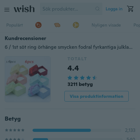
Logga in
Populärt
Nyligen visade
Pop
Kundrecensioner
6 / 1st söt ring örhänge smycken fodral fyrkantiga julklappar paket lådor papp kartong
TOTALT
4.4
3211 betyg
Visa produktinformation
Betyg
2,133
540