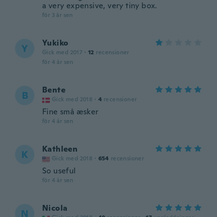
a very expensive, very tiny box.
för 3 år sen
Yukiko
Y
Gick med 2017
·
12
recensioner
för 4 år sen
Bente
B
Gick med 2018
·
4
recensioner
Fine små æsker
för 4 år sen
Kathleen
K
Gick med 2018
·
654
recensioner
So useful
för 4 år sen
Nicola
N