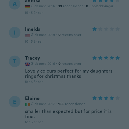
annika
A
Gick med 2016
·
19
recensioner
·
8
uppladdningar
för 5 år sen
Imelda
I
Gick med 2019
·
9
recensioner
för 5 år sen
Tracey
T
Gick med 2016
·
9
recensioner
Lovely colours perfect for my daughters
rings for christmas thanks
för 5 år sen
Elaine
E
Gick med 2017
·
133
recensioner
smaller than expected but for price it is
fine.
för 5 år sen