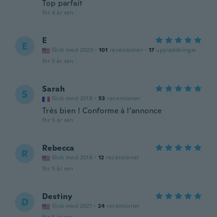
Top parfait
för 4 år sen
E
E
Gick med 2020
·
101
recensioner
·
17
uppladdningar
för 5 år sen
Sarah
S
Gick med 2018
·
53
recensioner
Très bien ! Conforme à l’annonce
för 5 år sen
Rebecca
R
Gick med 2016
·
12
recensioner
för 5 år sen
Destiny
D
Gick med 2021
·
24
recensioner