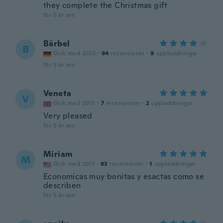
they complete the Christmas gift
för 5 år sen
Bärbel
B
Gick med 2020
·
94
recensioner
·
9
uppladdningar
för 5 år sen
Veneta
V
Gick med 2015
·
7
recensioner
·
2
uppladdningar
Very pleased
för 5 år sen
Miriam
M
Gick med 2017
·
83
recensioner
·
1
uppladdningar
Economicas muy bonitas y esactas como se
describen
för 5 år sen