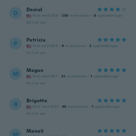
Daniel
D
Gick med 2018
·
236
recensioner
·
6
uppladdningar
för 5 år sen
Patricia
P
Gick med 2015
·
9
recensioner
·
2
uppladdningar
för 5 år sen
Megan
M
Gick med 2017
·
21
recensioner
·
1
uppladdningar
för 5 år sen
Brigette
B
Gick med 2020
·
49
recensioner
·
1
uppladdningar
för 5 år sen
Manoli
M