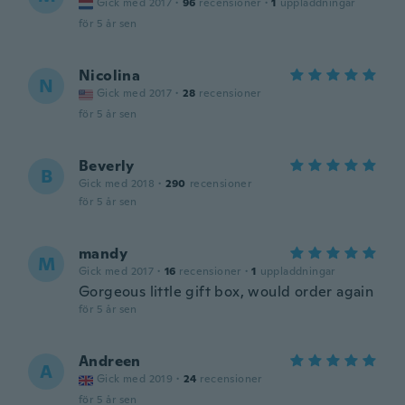
Gick med 2017
·
96
recensioner
·
1
uppladdningar
för 5 år sen
Nicolina
N
Gick med 2017
·
28
recensioner
för 5 år sen
Beverly
B
Gick med 2018
·
290
recensioner
för 5 år sen
mandy
M
Gick med 2017
·
16
recensioner
·
1
uppladdningar
Gorgeous little gift box, would order again
för 5 år sen
Andreen
A
Gick med 2019
·
24
recensioner
för 5 år sen