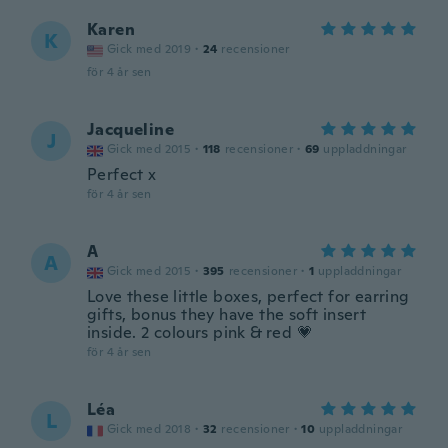
Karen
K
Gick med 2019
·
24
recensioner
för 4 år sen
Jacqueline
J
Gick med 2015
·
118
recensioner
·
69
uppladdningar
Perfect x
för 4 år sen
A
A
Gick med 2015
·
395
recensioner
·
1
uppladdningar
Love these little boxes, perfect for earring
gifts, bonus they have the soft insert
inside. 2 colours pink & red 💗
för 4 år sen
Léa
L
Gick med 2018
·
32
recensioner
·
10
uppladdningar