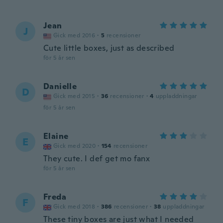
Jean
J
Gick med 2016
·
5
recensioner
Cute little boxes, just as described
för 5 år sen
Danielle
D
Gick med 2015
·
36
recensioner
·
4
uppladdningar
för 5 år sen
Elaine
E
Gick med 2020
·
154
recensioner
They cute. I def get mo fanx
för 5 år sen
Freda
F
Gick med 2018
·
386
recensioner
·
38
uppladdningar
These tiny boxes are just what I needed