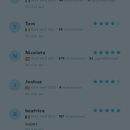
Gick med 2018
·
49
recensioner
·
17
uppladdningar
för 4 år sen
Tom
T
Gick med 2021
·
28
recensioner
för 4 år sen
Nicoleta
N
Gick med 2017
·
279
recensioner
·
32
uppladdningar
för 4 år sen
Joshua
J
Gick med 2020
·
4
recensioner
för 4 år sen
beatrice
B
Gick med 2018
·
157
recensioner
super
för 4 år sen