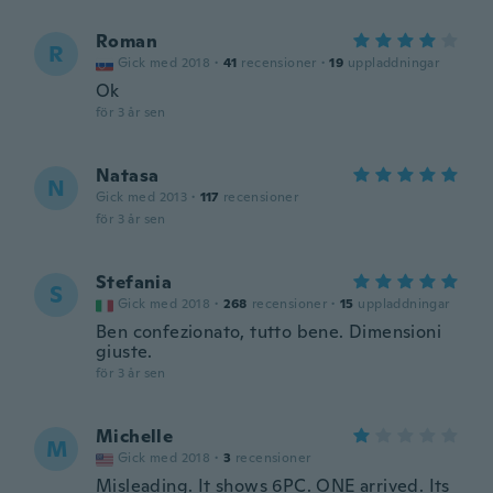
Roman
R
Gick med 2018
·
41
recensioner
·
19
uppladdningar
Ok
för 3 år sen
Natasa
N
Gick med 2013
·
117
recensioner
för 3 år sen
Stefania
S
Gick med 2018
·
268
recensioner
·
15
uppladdningar
Ben confezionato, tutto bene. Dimensioni
giuste.
för 3 år sen
Michelle
M
Gick med 2018
·
3
recensioner
Misleading. It shows 6PC. ONE arrived. Its