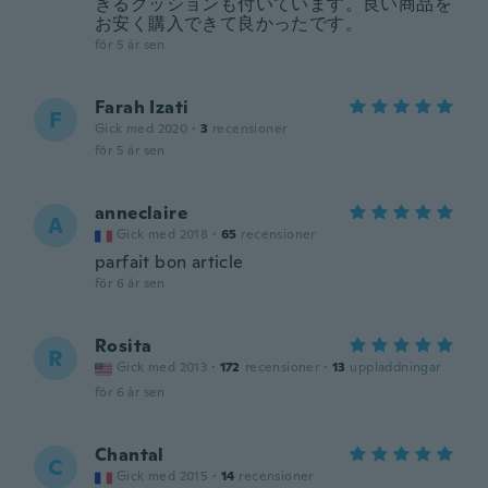
きるクッションも付いています。良い商品を
お安く購入できて良かったです。
för 5 år sen
Farah Izati
F
Gick med 2020
·
3
recensioner
för 5 år sen
anneclaire
A
Gick med 2018
·
65
recensioner
parfait bon article
för 6 år sen
Rosita
R
Gick med 2013
·
172
recensioner
·
13
uppladdningar
för 6 år sen
Chantal
C
Gick med 2015
·
14
recensioner