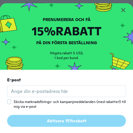
för 6 år sen
Luciano
L
15%RABATT
Gick med 2019
·
12
recensioner
för 6 år sen
PÅ DIN FÖRSTA BESTÄLLNING
Marcelo
M
Högsta rabatt 5 US$.
Gick med 2019
·
10
recensioner
·
2
uppladdningar
1 kod per kund.
Goed formaat
för 6 år sen
E-post
Pavel
P
Gick med 2017
·
106
recensioner
·
1
uppladdningar
för 6 år sen
Skicka marknadsförings- och kampanjmeddelanden (med rabatter!) till
mig via e-post
Lorraine.
L
Aktivera 15%rabatt
Gick med 2016
·
30
recensioner
·
2
uppladdningar
för 6 år sen