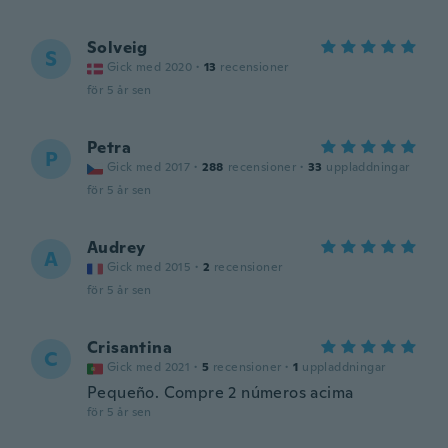
Solveig
S
Gick med 2020
·
13
recensioner
för 5 år sen
Petra
P
Gick med 2017
·
288
recensioner
·
33
uppladdningar
för 5 år sen
Audrey
A
Gick med 2015
·
2
recensioner
för 5 år sen
Crisantina
C
Gick med 2021
·
5
recensioner
·
1
uppladdningar
Pequeño. Compre 2 números acima
för 5 år sen