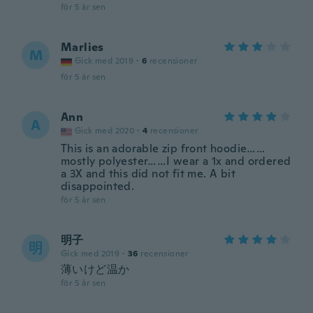
för 5 år sen
Marlies
M
Gick med 2019
·
6
recensioner
för 5 år sen
Ann
A
Gick med 2020
·
4
recensioner
This is an adorable zip front hoodie……
mostly polyester……I wear a 1x and ordered
a 3X and this did not fit me. A bit
disappointed.
för 5 år sen
明子
明
Gick med 2019
·
36
recensioner
薄いけど温か
för 5 år sen