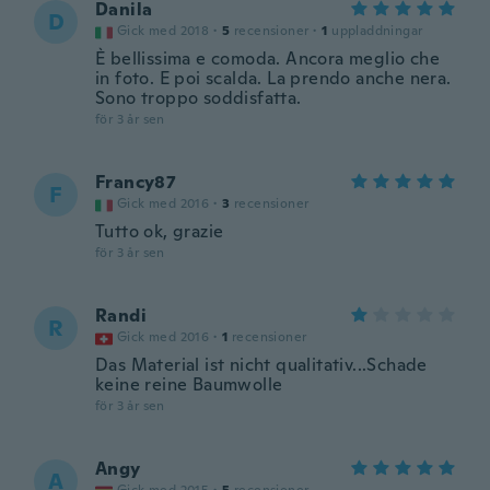
Danila
D
Gick med 2018
·
5
recensioner
·
1
uppladdningar
È bellissima e comoda. Ancora meglio che
in foto. E poi scalda. La prendo anche nera.
Sono troppo soddisfatta.
för 3 år sen
Francy87
F
Gick med 2016
·
3
recensioner
Tutto ok, grazie
för 3 år sen
Randi
R
Gick med 2016
·
1
recensioner
Das Material ist nicht qualitativ...Schade
keine reine Baumwolle
för 3 år sen
Angy
A