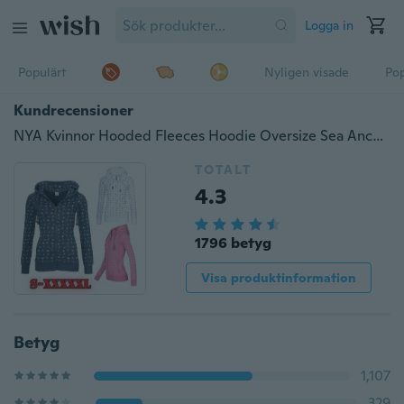
Logga in
Populärt
Nyligen visade
Pop
Kundrecensioner
NYA Kvinnor Hooded Fleeces Hoodie Oversize Sea Anchor Print Zipper Sweater Jumper Casual Sweatshirt Toppar
TOTALT
4.3
1796 betyg
Visa produktinformation
Betyg
1,107
329