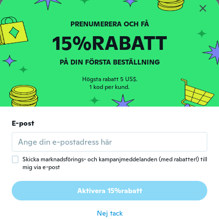
Tolhe
T
Gick med 2019
·
5
recensioner
15%RABATT
för 5 år sen
PÅ DIN FÖRSTA BESTÄLLNING
Terece
T
Gick med 2018
·
91
recensioner
Högsta rabatt 5 US$.
1 kod per kund.
Make a cute ptesent
för 5 år sen
E-post
Clare
C
Gick med 2017
·
26
recensioner
·
2
uppladdningar
Thin material, if you are looking for a
normal thicker material don'torder these.
Skicka marknadsförings- och kampanjmeddelanden (med rabatter!) till
There is a little hole next to one of the
mig via e-post
pockets. Great fit. Arrived really fast. If you
are looking for a lightweight zipper hoodie
Aktivera 15%rabatt
these will be great.
för 5 år sen
Nej tack