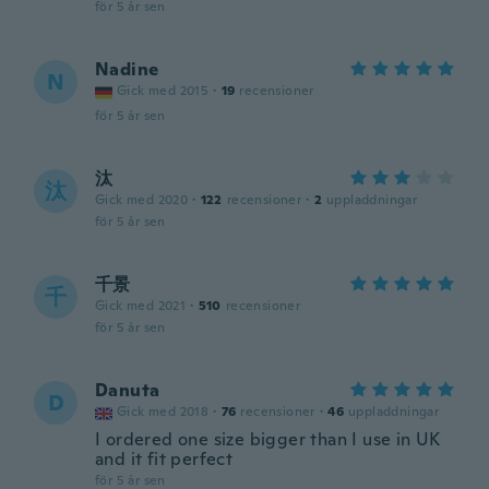
för 5 år sen
Nadine
N
Gick med 2015
·
19
recensioner
för 5 år sen
汰
汰
Gick med 2020
·
122
recensioner
·
2
uppladdningar
för 5 år sen
千景
千
Gick med 2021
·
510
recensioner
för 5 år sen
Danuta
D
Gick med 2018
·
76
recensioner
·
46
uppladdningar
I ordered one size bigger than I use in UK
and it fit perfect
för 5 år sen