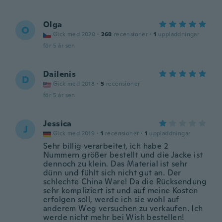
Olga
O
Gick med 2020
·
268
recensioner
·
1
uppladdningar
för 5 år sen
Dailenis
D
Gick med 2018
·
5
recensioner
för 5 år sen
Jessica
J
Gick med 2019
·
1
recensioner
·
1
uppladdningar
Sehr billig verarbeitet, ich habe 2
Nummern größer bestellt und die Jacke ist
dennoch zu klein. Das Material ist sehr
dünn und fühlt sich nicht gut an. Der
schlechte China Ware! Da die Rücksendung
sehr kompliziert ist und auf meine Kosten
erfolgen soll, werde ich sie wohl auf
anderem Weg versuchen zu verkaufen. Ich
werde nicht mehr bei Wish bestellen!