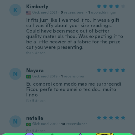
Kimberly
K
Gick med 2021
·
3
recensioner
·
1
uppladdningar
It fits just like I wanted it to. It was a gift
so I was iffy about your size readings.
Could have been made out of better
quality materials thou. Was expecting it to
be a little heavier of a fabric for the prize
cut you were presenting.
för 5 år sen
Nayara
N
Gick med 2019
·
1
recensioner
Eu comprei com medo mas me surpreendi.
Ficou perfeito eu amei o tecido... muito
lindo
för 5 år sen
natalia
N
Gick med 2019
·
10
recensioner
för 5 år sen