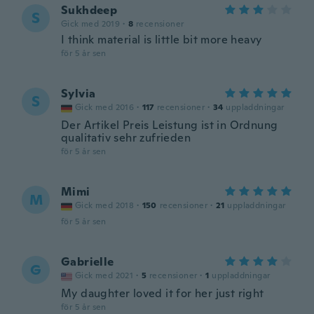
Sukhdeep
S
Gick med 2019
·
8
recensioner
I think material is little bit more heavy
för 5 år sen
Sylvia
S
Gick med 2016
·
117
recensioner
·
34
uppladdningar
Der Artikel Preis Leistung ist in Ordnung
qualitativ sehr zufrieden
för 5 år sen
Mimi
M
Gick med 2018
·
150
recensioner
·
21
uppladdningar
för 5 år sen
Gabrielle
G
Gick med 2021
·
5
recensioner
·
1
uppladdningar
My daughter loved it for her just right
för 5 år sen