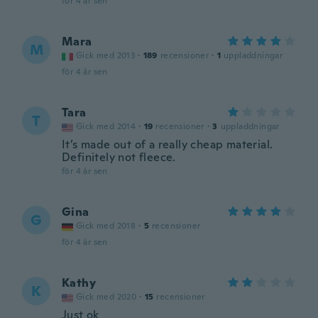
för 4 år sen
Mara
M
Gick med 2013
·
189
recensioner
·
1
uppladdningar
för 4 år sen
Tara
T
Gick med 2014
·
19
recensioner
·
3
uppladdningar
It’s made out of a really cheap material.
Definitely not fleece.
för 4 år sen
Gina
G
Gick med 2018
·
5
recensioner
för 4 år sen
Kathy
K
Gick med 2020
·
15
recensioner
Just ok