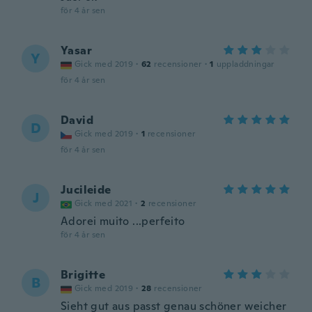
för 4 år sen
Yasar
Y
Gick med 2019
·
62
recensioner
·
1
uppladdningar
för 4 år sen
David
D
Gick med 2019
·
1
recensioner
för 4 år sen
Jucileide
J
Gick med 2021
·
2
recensioner
Adorei muito ...perfeito
för 4 år sen
Brigitte
B
Gick med 2019
·
28
recensioner
Sieht gut aus passt genau schöner weicher