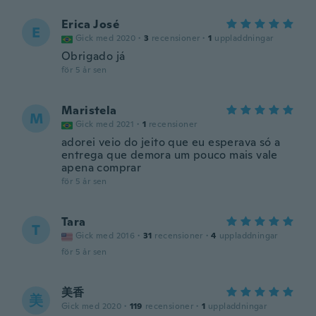
Erica José
E
Gick med 2020
·
3
recensioner
·
1
uppladdningar
Obrigado já
för 5 år sen
Maristela
M
Gick med 2021
·
1
recensioner
adorei veio do jeito que eu esperava só a
entrega que demora um pouco mais vale
apena comprar
för 5 år sen
Tara
T
Gick med 2016
·
31
recensioner
·
4
uppladdningar
för 5 år sen
美香
美
Gick med 2020
·
119
recensioner
·
1
uppladdningar