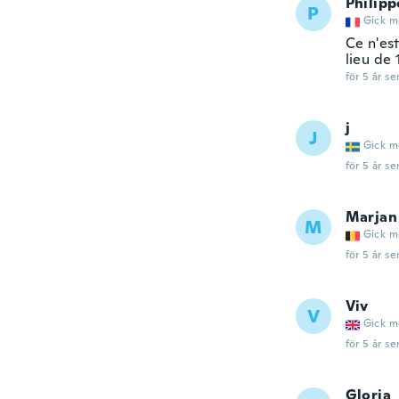
Philipp
P
Gick m
Ce n'es
lieu de 
för 5 år se
j
J
Gick m
för 5 år se
Marjan
M
Gick m
för 5 år se
Viv
V
Gick m
för 5 år se
Gloria