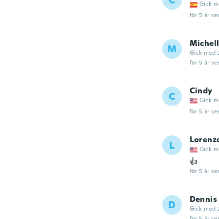
C
Gick m
för 5 år se
Michel
M
Gick med 
för 5 år se
Cindy
C
Gick m
för 5 år se
Lorenz
L
Gick m
👍
för 5 år se
Dennis
D
Gick med 
för 5 år se