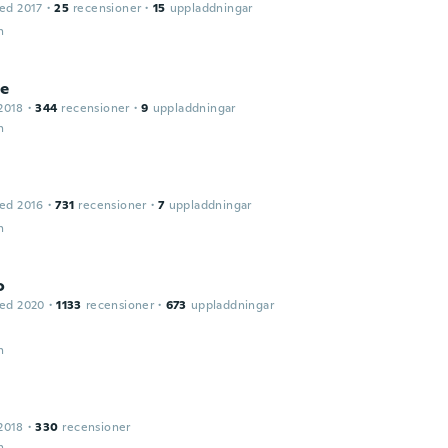
ed 2017
·
25
recensioner
·
15
uppladdningar
n
le
2018
·
344
recensioner
·
9
uppladdningar
n
ed 2016
·
731
recensioner
·
7
uppladdningar
n
o
ed 2020
·
1133
recensioner
·
673
uppladdningar
n
2018
·
330
recensioner
n