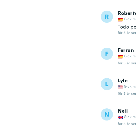
Robert
R
Gick m
Todo pe
för 5 år se
Ferran
F
Gick m
för 5 år se
Lyle
L
Gick m
för 5 år se
Neil
N
Gick m
för 5 år se