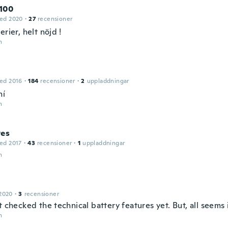
100
ed 2020
·
27
recensioner
erier, helt nöjd !
n
ed 2016
·
184
recensioner
·
2
uppladdningar
ní
n
ves
ed 2017
·
43
recensioner
·
1
uppladdningar
n
2020
·
3
recensioner
t checked the technical battery features yet. But, all seems 
n