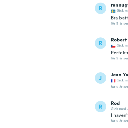
rannug
R
Gick m
Bra batt
för 5 år se
Robert
R
Gick m
Perfekt
för 5 år se
Jean Y
J
Gick m
för 5 år se
Rod
R
Gick med 
I haven'
för 5 år se