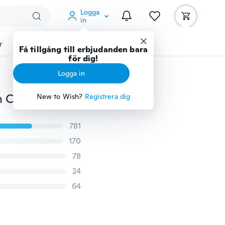
Logga
in
r
Djurtillbehör
Teknikprylar
Mer
Få tillgång till erbjudanden bara
för dig!
Logga in
100PCS SR626SW-377 AG4 1.55V LR41 Alkaline Button Cell Watch Batterier (Färg: Silver)
New to Wish?
Registrera dig
781
170
78
24
64