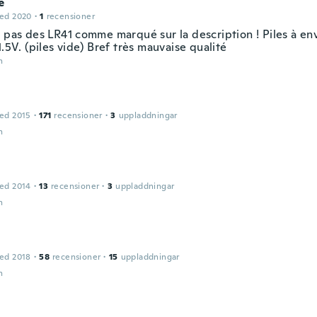
e
ed 2020
·
1
recensioner
t pas des LR41 comme marqué sur la description ! Piles à en
1.5V. (piles vide) Bref très mauvaise qualité
n
ed 2015
·
171
recensioner
·
3
uppladdningar
n
ed 2014
·
13
recensioner
·
3
uppladdningar
n
ed 2018
·
58
recensioner
·
15
uppladdningar
n