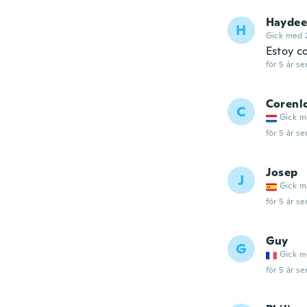
Haydee
H
Gick med 
Estoy c
för 5 år se
Corenl
C
Gick m
för 5 år se
Josep
J
Gick m
för 5 år se
Guy
G
Gick m
för 5 år se