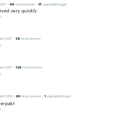
2017
·
66
recensioner
·
17
uppladdningar
ived very quickly
n
ed 2017
·
28
recensioner
n
ed 2017
·
126
recensioner
n
ed 2018
·
66
recensioner
·
1
uppladdningar
verpakt
n