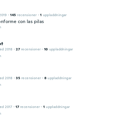
2019
·
145
recensioner
·
1
uppladdningar
onforme con las pilas
n
ot
ed 2018
·
27
recensioner
·
10
uppladdningar
n
ed 2018
·
35
recensioner
·
8
uppladdningar
n
ed 2017
·
17
recensioner
·
1
uppladdningar
n