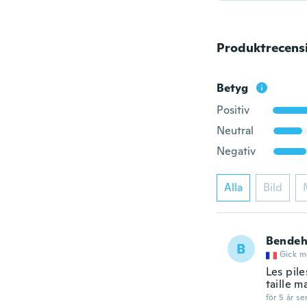
Produktrecens
Betyg
Positiv
Neutral
Negativ
Alla
Bild
Bendeh
B
Gick m
Les pil
taille m
för 5 år se