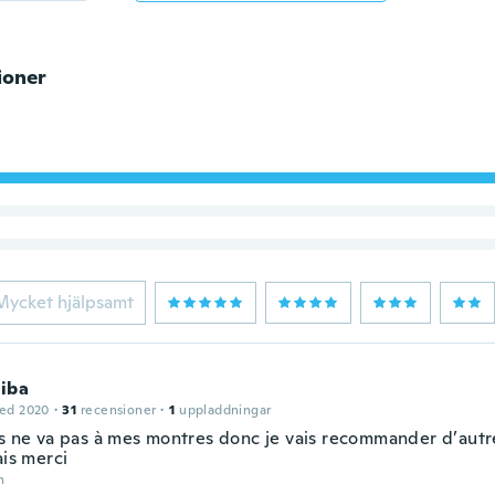
ioner
Mycket hjälpsamt
iba
ed 2020
·
31
recensioner
·
1
uppladdningar
es ne va pas à mes montres donc je vais recommander d’autr
ais merci
n