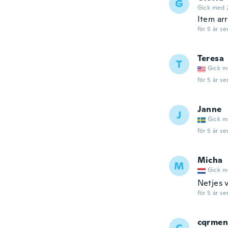
G
Gick med 
Item arr
för 5 år se
Teresa
T
Gick m
för 5 år se
Janne
J
Gick m
för 5 år se
Micha
M
Gick m
Netjes 
för 5 år se
cqrmen