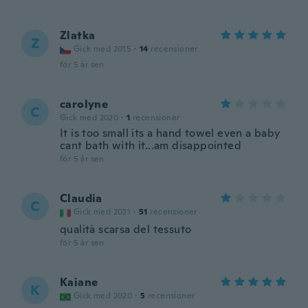
Zlatka
Z
Gick med 2015
·
14
recensioner
för 5 år sen
carolyne
C
Gick med 2020
·
1
recensioner
It is too small its a hand towel even a baby
cant bath with it...am disappointed
för 5 år sen
Claudia
C
Gick med 2021
·
51
recensioner
qualità scarsa del tessuto
för 5 år sen
Kaiane
K
Gick med 2020
·
5
recensioner