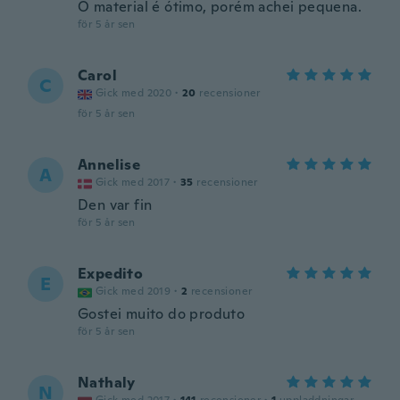
O material é ótimo, porém achei pequena.
för 5 år sen
Carol
C
Gick med 2020
·
20
recensioner
för 5 år sen
Annelise
A
Gick med 2017
·
35
recensioner
Den var fin
för 5 år sen
Expedito
E
Gick med 2019
·
2
recensioner
Gostei muito do produto
för 5 år sen
Nathaly
N