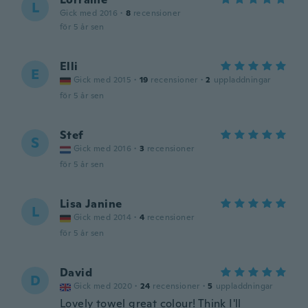
L
Gick med 2016
·
8
recensioner
för 5 år sen
Elli
E
Gick med 2015
·
19
recensioner
·
2
uppladdningar
för 5 år sen
Stef
S
Gick med 2016
·
3
recensioner
för 5 år sen
Lisa Janine
L
Gick med 2014
·
4
recensioner
för 5 år sen
David
D
Gick med 2020
·
24
recensioner
·
5
uppladdningar
Lovely towel great colour! Think I'll