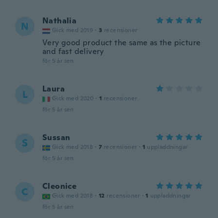
Nathalia
N
Gick med 2019
·
3
recensioner
Very good product the same as the picture
and fast delivery
för 5 år sen
Laura
L
Gick med 2020
·
1
recensioner
för 5 år sen
Sussan
S
Gick med 2018
·
7
recensioner
·
1
uppladdningar
för 5 år sen
Cleonice
C
Gick med 2018
·
12
recensioner
·
1
uppladdningar
för 5 år sen