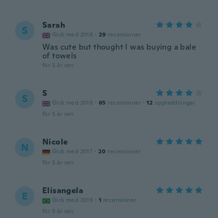
Sarah
S
Gick med 2018
·
29
recensioner
Was cute but thought I was buying a bale
of towels
för 5 år sen
S
S
Gick med 2018
·
65
recensioner
·
12
uppladdningar
för 5 år sen
Nicole
N
Gick med 2017
·
20
recensioner
för 5 år sen
Elisangela
E
Gick med 2019
·
1
recensioner
för 5 år sen