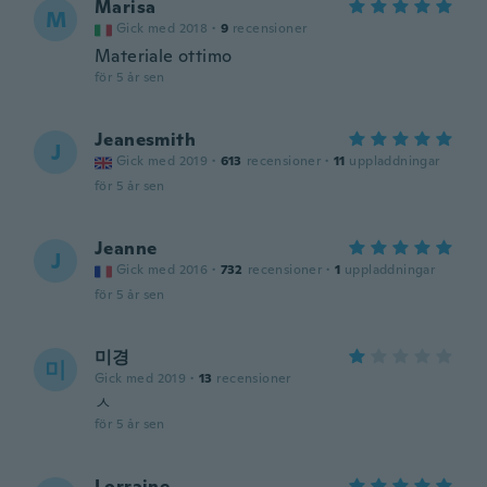
Marisa
M
Gick med 2018
·
9
recensioner
Materiale ottimo
för 5 år sen
Jeanesmith
J
Gick med 2019
·
613
recensioner
·
11
uppladdningar
för 5 år sen
Jeanne
J
Gick med 2016
·
732
recensioner
·
1
uppladdningar
för 5 år sen
미경
미
Gick med 2019
·
13
recensioner
ㅅ
för 5 år sen
Lorraine