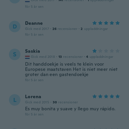
Gick med 2017
·
141
recensioner
·
1
uppladdningar
för 5 år sen
Deanne
D
Gick med 2017
·
26
recensioner
·
2
uppladdningar
för 5 år sen
Saskia
S
Gick med 2018
·
13
recensioner
·
4
uppladdningar
Dit handdoekje is veels te klein voor
Europese maatstaven Het is niet meer niet
groter dan een gastendoekje
för 5 år sen
Lorena
L
Gick med 2015
·
30
recensioner
Es muy bonita y suave y llego muy rápido.
för 5 år sen