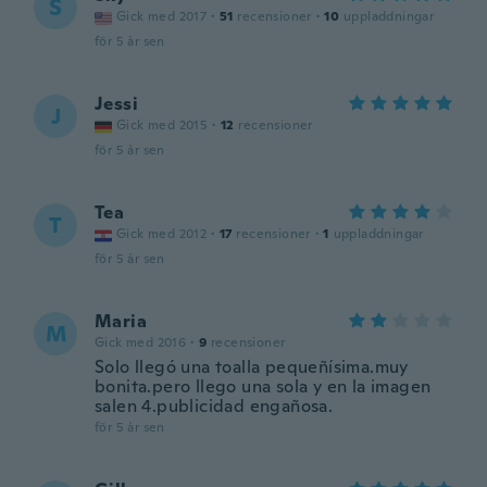
S
Gick med 2017
·
51
recensioner
·
10
uppladdningar
för 5 år sen
Jessi
J
Gick med 2015
·
12
recensioner
för 5 år sen
Tea
T
Gick med 2012
·
17
recensioner
·
1
uppladdningar
för 5 år sen
Maria
M
Gick med 2016
·
9
recensioner
Solo llegó una toalla pequeñísima.muy
bonita.pero llego una sola y en la imagen
salen 4.publicidad engañosa.
för 5 år sen