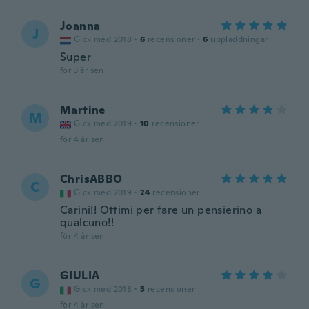
Joanna
J
Gick med 2018
·
6
recensioner
·
6
uppladdningar
Super
för 3 år sen
Martine
M
Gick med 2019
·
10
recensioner
för 4 år sen
ChrisABBO
C
Gick med 2019
·
24
recensioner
Carini!! Ottimi per fare un pensierino a
qualcuno!!
för 4 år sen
GIULIA
G
Gick med 2018
·
5
recensioner
för 4 år sen