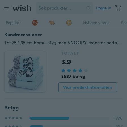
Logga in
Populärt
Nyligen visade
Pop
Kundrecensioner
1 st 75 * 35 cm bomullstyg med SNOOPY-mönster badrumsgymnastik tecknad handduk (färg: rosa, blå, gul)
TOTALT
3.9
3537 betyg
Visa produktinformation
Betyg
1,778
557