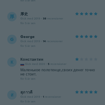
för 5 år sen
厚史
厚
Gick med 2019
·
38
recensioner
för 5 år sen
George
G
Gick med 2019
·
14
recensioner
för 5 år sen
Константин
К
Gick med 2020
·
5
recensioner
Маленькое полотенце,своих денег точно
не стоит.
för 5 år sen
สุภาวดี
ส
Gick med 2019
·
1
recensioner
för 5 år sen