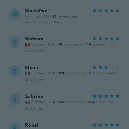
MariaPaz
M
Gick med 2021
·
25
recensioner
ungefär ett år sedan
Barbara
B
Gick med 2020
·
63
recensioner
·
16
uppladdningar
för 2 år sen
Elena
E
Gick med 2018
·
120
recensioner
·
1
uppladdningar
för 2 år sen
Sabrina
S
Gick med 2018
·
132
recensioner
·
1
uppladdningar
för 2 år sen
Ronel
R