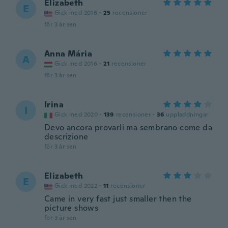
Elizabeth
E
Gick med 2016
·
25
recensioner
för 3 år sen
Anna Mária
A
Gick med 2016
·
21
recensioner
för 3 år sen
Irina
I
Gick med 2020
·
139
recensioner
·
36
uppladdningar
Devo ancora provarli ma sembrano come da
descrizione
för 3 år sen
Elizabeth
E
Gick med 2022
·
11
recensioner
Came in very fast just smaller then the
picture shows
för 3 år sen