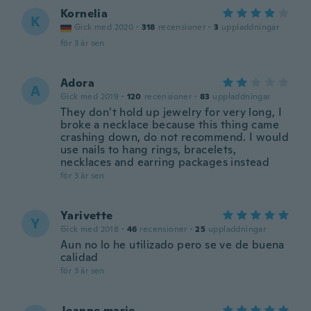
Kornelia
K
Gick med 2020
·
318
recensioner
·
3
uppladdningar
för 3 år sen
Adora
A
Gick med 2019
·
120
recensioner
·
83
uppladdningar
They don’t hold up jewelry for very long, I
broke a necklace because this thing came
crashing down, do not recommend. I would
use nails to hang rings, bracelets,
necklaces and earring packages instead
för 3 år sen
Yarivette
Y
Gick med 2018
·
46
recensioner
·
25
uppladdningar
Aun no lo he utilizado pero se ve de buena
calidad
för 3 år sen
Jeanne.marie