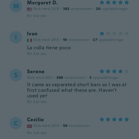
Margaret D.
M
Gick med 2018
·
382
recensioner
·
20
uppladdningar
för 3 år sen
Ivan
I
Gick med 2015
·
19
recensioner
·
27
uppladdningar
La colla tiene poco
för 3 år sen
Serene
S
Gick med 2021
·
398
recensioner
·
3
uppladdningar
It came as separated short bars so I was at
first confused what these are. Haven't
used yet
för 3 år sen
Cecilie
C
Gick med 2015
·
59
recensioner
för 3 år sen