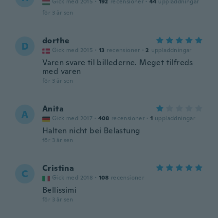
Gick med 2015
·
192
recensioner
·
44
uppladdningar
för 3 år sen
dorthe
D
Gick med 2015
·
13
recensioner
·
2
uppladdningar
Varen svare til billederne. Meget tilfreds
med varen
för 3 år sen
Anita
A
Gick med 2017
·
408
recensioner
·
1
uppladdningar
Halten nicht bei Belastung
för 3 år sen
Cristina
C
Gick med 2018
·
108
recensioner
Bellissimi
för 3 år sen