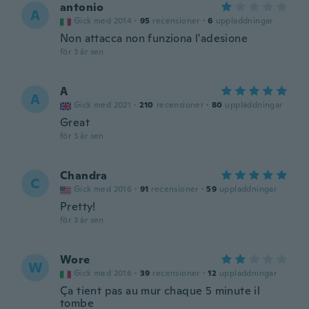
antonio
A
Gick med 2014
·
95
recensioner
·
6
uppladdningar
Non attacca non funziona l'adesione
för 3 år sen
A
A
Gick med 2021
·
210
recensioner
·
80
uppladdningar
Great
för 3 år sen
Chandra
C
Gick med 2016
·
91
recensioner
·
59
uppladdningar
Pretty!
för 3 år sen
Wore
W
Gick med 2016
·
39
recensioner
·
12
uppladdningar
Ça tient pas au mur chaque 5 minute il
tombe