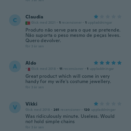
för 3 år sen
Claudia
C
Gick med 2021
·
1
recensioner
·
1
uppladdningar
Produto não serve para o que se pretende.
Não suporta o peso mesmo de peças leves.
Quero devolver.
för 3 år sen
Aldo
A
Gick med 2018
·
11
recensioner
·
1
uppladdningar
Great product which will come in very
handy for my wife's costume jewellery.
för 3 år sen
Vikki
V
Gick med 2018
·
261
recensioner
·
120
uppladdningar
Was ridiculously minute. Useless. Would
not hold simple chains
för 3 år sen