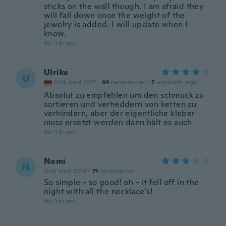
sticks on the wall though. I am afraid they
will fall down once the weight of the
jewelry is added. I will update when I
know.
för 3 år sen
Ulrike
U
Gick med 2017
·
64
recensioner
·
7
uppladdningar
Absolut zu empfehlen um den schmuck zu
sortieren und verheddern von ketten zu
verhindern, aber der eigentliche kleber
muss ersetzt werden dann hält es auch
för 3 år sen
Nomi
N
Gick med 2019
·
71
recensioner
So simple - so good! oh - it fell off in the
night with all the necklace's!
för 3 år sen