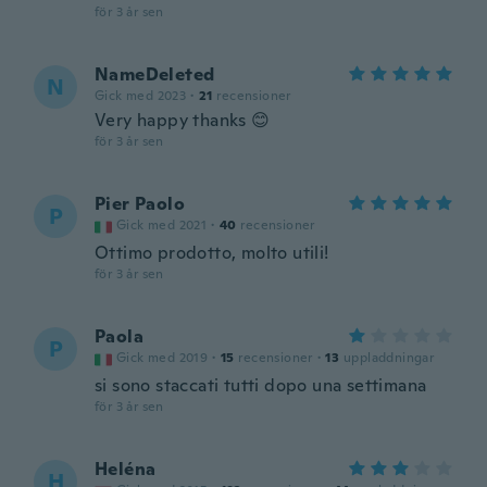
för 3 år sen
NameDeleted
N
Gick med 2023
·
21
recensioner
Very happy thanks 😊
för 3 år sen
Pier Paolo
P
Gick med 2021
·
40
recensioner
Ottimo prodotto, molto utili!
för 3 år sen
Paola
P
Gick med 2019
·
15
recensioner
·
13
uppladdningar
si sono staccati tutti dopo una settimana
för 3 år sen
Heléna
H