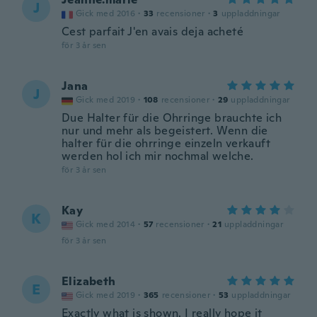
J
Gick med 2016
·
33
recensioner
·
3
uppladdningar
Cest parfait J'en avais deja acheté
för 3 år sen
Jana
J
Gick med 2019
·
108
recensioner
·
29
uppladdningar
Due Halter für die Ohrringe brauchte ich
nur und mehr als begeistert. Wenn die
halter für die ohrringe einzeln verkauft
werden hol ich mir nochmal welche.
för 3 år sen
Kay
K
Gick med 2014
·
57
recensioner
·
21
uppladdningar
för 3 år sen
Elizabeth
E
Gick med 2019
·
365
recensioner
·
53
uppladdningar
Exactly what is shown. I really hope it