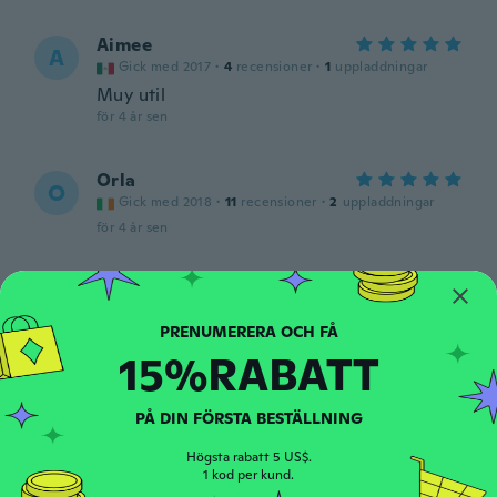
Aimee
A
Gick med 2017
·
4
recensioner
·
1
uppladdningar
Muy util
för 4 år sen
Orla
O
Gick med 2018
·
11
recensioner
·
2
uppladdningar
för 4 år sen
Carolina
C
Gick med 2018
·
13
recensioner
·
2
uppladdningar
Second time ordering .. these are GREAT!!!
15%RABATT
för 4 år sen
PÅ DIN FÖRSTA BESTÄLLNING
Kim
K
Gick med 2018
·
28
recensioner
·
3
uppladdningar
Högsta rabatt 5 US$.
för 4 år sen
1 kod per kund.