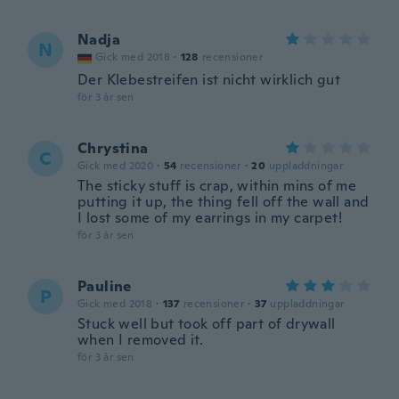
Nadja
N
Gick med 2018
·
128
recensioner
Der Klebestreifen ist nicht wirklich gut
för 3 år sen
Chrystina
C
Gick med 2020
·
54
recensioner
·
20
uppladdningar
The sticky stuff is crap, within mins of me
putting it up, the thing fell off the wall and
I lost some of my earrings in my carpet!
för 3 år sen
Pauline
P
Gick med 2018
·
137
recensioner
·
37
uppladdningar
Stuck well but took off part of drywall
when I removed it.
för 3 år sen