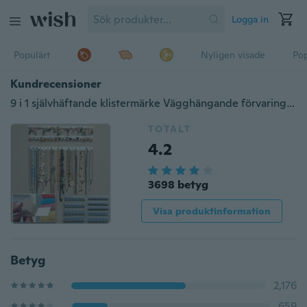
Logga in
Populärt
Nyligen visade
Pop
Kundrecensioner
9 i 1 självhäftande klistermärke Vägghängande förvaringskrokar Smycken Display Organizer Halsband Hängare
TOTALT
4.2
3698 betyg
Visa produktinformation
Betyg
2,176
659