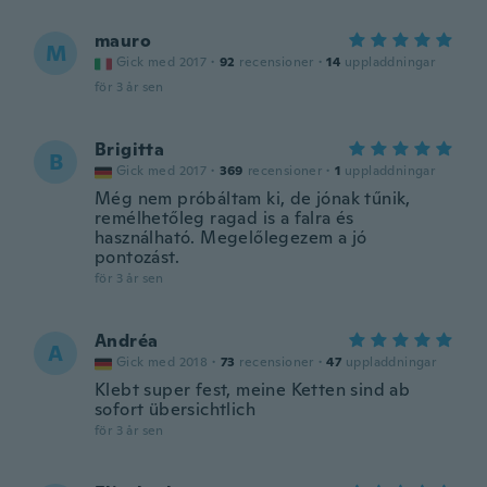
mauro
M
Gick med 2017
·
92
recensioner
·
14
uppladdningar
för 3 år sen
Brigitta
B
Gick med 2017
·
369
recensioner
·
1
uppladdningar
Még nem próbáltam ki, de jónak tűnik,
remélhetőleg ragad is a falra és
használható. Megelőlegezem a jó
pontozást.
för 3 år sen
Andréa
A
Gick med 2018
·
73
recensioner
·
47
uppladdningar
Klebt super fest, meine Ketten sind ab
sofort übersichtlich
för 3 år sen