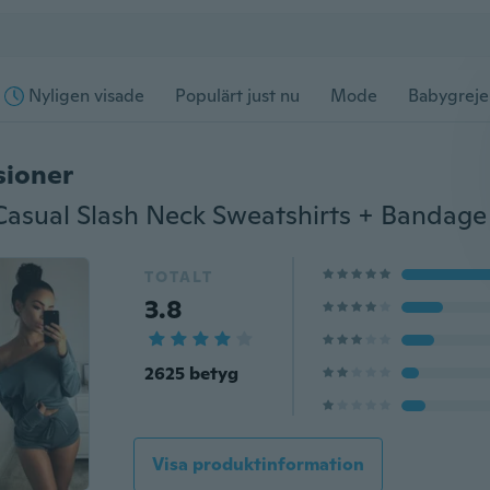
Nyligen visade
Populärt just nu
Mode
Babygreje
sioner
TOTALT
3.8
2625 betyg
Visa produktinformation