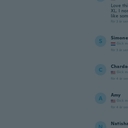
Love thi
XL. I no
like som
för 3 år se
Simone
S
Gick m
för 3 år se
Charda
C
Gick m
för 4 år se
Amy
A
Gick m
för 4 år se
Natish
N