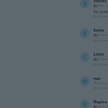
Stacey
S
Gick m
So cute!
för 3 år se
Emily
E
Gick m
för 3 år se
Lilith
L
Gick m
för 3 år se
mai
M
Gick med 
för 3 år se
Regina
R
Gick m