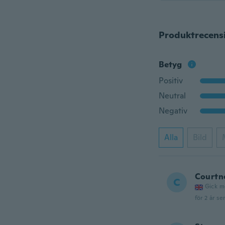
Produktrecens
Betyg
Positiv
Neutral
Negativ
Alla
Bild
Courtn
C
Gick m
för 2 år se