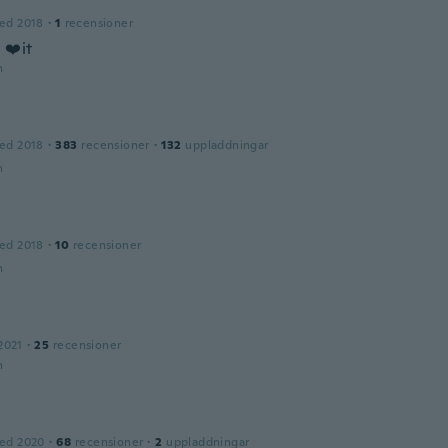
ed 2018
·
1
recensioner
 ❤️it
n
ed 2018
·
383
recensioner
·
132
uppladdningar
n
ed 2018
·
10
recensioner
n
2021
·
25
recensioner
n
ed 2020
·
68
recensioner
·
2
uppladdningar