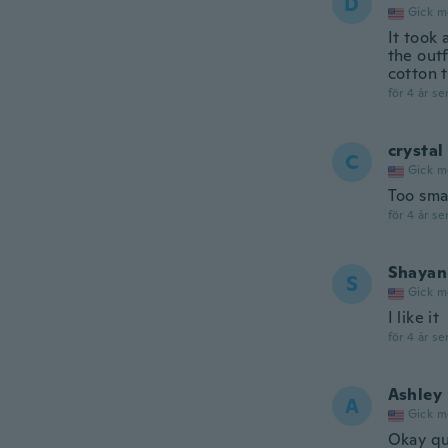
D
Gick m
It took 
the outf
cotton t
för 4 år se
crystal
C
Gick m
Too sma
för 4 år se
Shayan
S
Gick m
I like it
för 4 år se
Ashley
A
Gick m
Okay qu