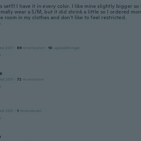
s set!!! I have it in every color. I like mine slightly bigger s
rmally wear a S/M, but it did shrink a little so I ordered more
e room in my clothes and don't like to feel restricted.
n
ed 2017
·
89
recensioner
·
10
uppladdningar
n
e
ed 2017
·
72
recensioner
n
ed 2021
·
1
recensioner
n
a