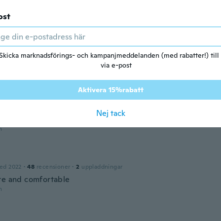
n
ost
Noelle
2021
·
14
recensioner
·
5
uppladdningar
Skicka marknadsförings- och kampanjmeddelanden (med rabatter!) till
uct doesn't fit me ,too small
via e-post
n
Aktivera 15%rabatt
ed 2016
·
66
recensioner
·
6
uppladdningar
Nej tack
at all in the fabric. Its cute just wish it was bigger
n
ed 2022
·
48
recensioner
·
2
uppladdningar
te and comfortable
n