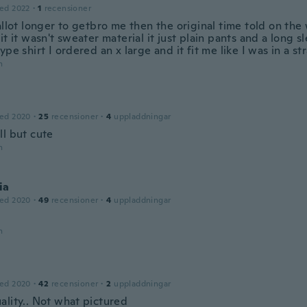
ed 2022
·
1
recensioner
allot longer to getbro me then the original time told on the
it it wasn't sweater material it just plain pants and a long s
ype shirt I ordered an x large and it fit me like I was in a st
n
ed 2020
·
25
recensioner
·
4
uppladdningar
ll but cute
n
ia
ed 2020
·
49
recensioner
·
4
uppladdningar
n
ed 2020
·
42
recensioner
·
2
uppladdningar
ality.. Not what pictured