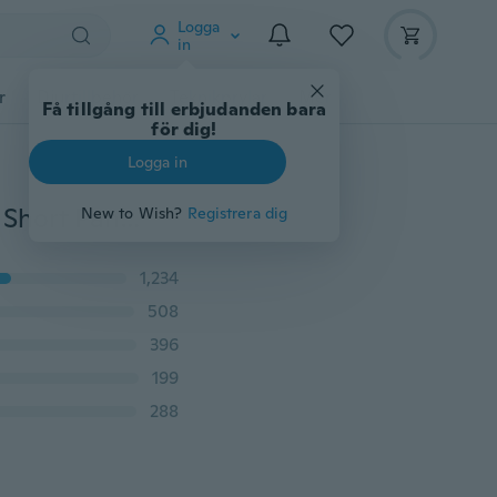
Logga
in
r
Djurtillbehör
Teknikprylar
Mer
Få tillgång till erbjudanden bara
för dig!
Logga in
Damkläder Casual Slash Neck Sweatshirts + Bandage Short Pants Sport Set
New to Wish?
Registrera dig
1,234
508
396
199
288