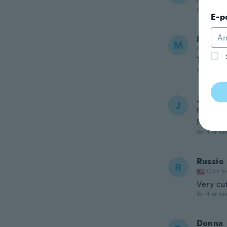
för 4 år se
E-p
Marie 
M
Gick med 
The prod
för 4 år se
Jodi
J
Gick m
No give 
för 4 år se
Russie
R
Gick m
Very cu
för 4 år se
Donna