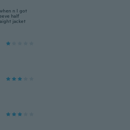
 when n I got
leeve half
raight jacket