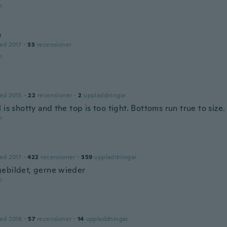
n
e
ed 2017
·
33
recensioner
n
ed 2015
·
22
recensioner
·
2
uppladdningar
 is shotty and the top is too tight. Bottoms run true to size.
n
ed 2017
·
422
recensioner
·
359
uppladdningar
ebildet, gerne wieder
n
ed 2018
·
57
recensioner
·
14
uppladdningar