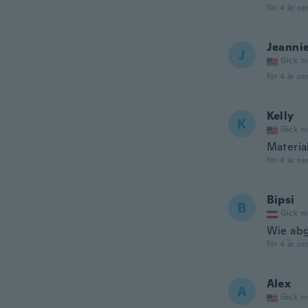
för 4 år se
Jeanni
J
Gick m
för 4 år se
Kelly
K
Gick m
Material
för 4 år se
Bipsi
B
Gick m
Wie abg
för 4 år se
Alex
A
Gick m