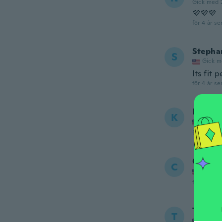
Gick med 
💜💜💜
för 4 år se
Stepha
S
Gick m
Its fit 
för 4 år se
Kendra
K
Gick m
för 4 år se
Corbyn
C
Gick m
för 4 år se
Telazia
T
Gick m