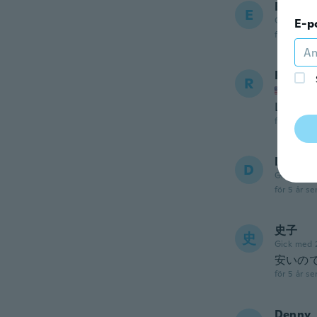
Erica
E
Gick med 
E-p
för 5 år se
Raymo
R
Gick m
Looks 
för 5 år se
Ducarm
D
Gick med 
för 5 år se
史子
史
Gick med 
安いの
för 5 år se
Denny