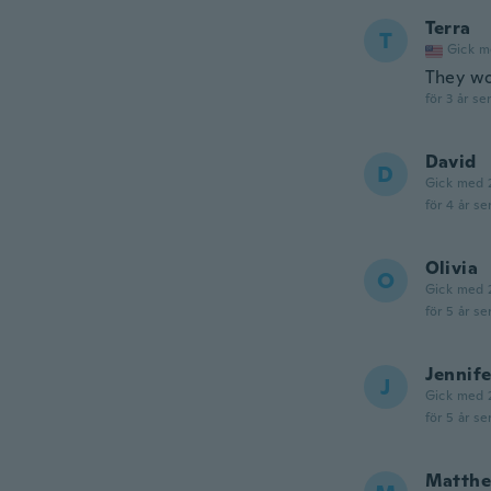
Terra
T
Gick m
They wo
för 3 år se
David
D
Gick med 
för 4 år se
Olivia
O
Gick med 
för 5 år se
Jennife
J
Gick med 
för 5 år se
Matth