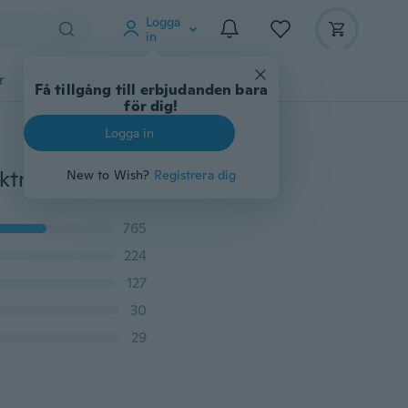
Logga
in
r
Djurtillbehör
Teknikprylar
Mer
Få tillgång till erbjudanden bara
för dig!
Logga in
KLÄDER Torkare Lint Vent Trap Cleaner Borsta gas elektrisk brandförebyggande flaska #
New to Wish?
Registrera dig
765
224
127
30
29