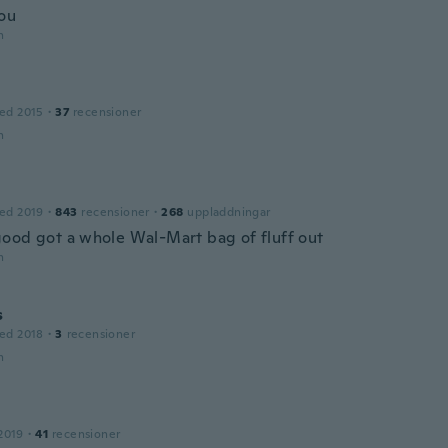
ou
n
ed 2015
·
37
recensioner
n
ed 2019
·
843
recensioner
·
268
uppladdningar
ood got a whole Wal-Mart bag of fluff out
n
s
ed 2018
·
3
recensioner
n
2019
·
41
recensioner