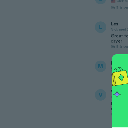
Gick m
för 5 år se
Les
L
Gick med 
Great t
dryer
för 5 år se
Melod
M
Gick m
för 5 år se
Vicky
V
Gick med 
L'articl
ramasse
för 5 år se