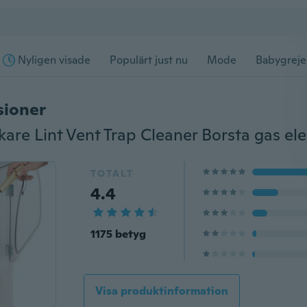
Nyligen visade
Populärt just nu
Mode
Babygreje
sioner
TOTALT
4.4
1175 betyg
Visa produktinformation