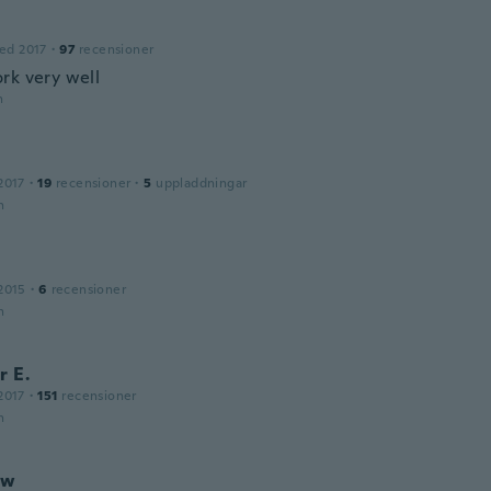
ed 2017
·
97
recensioner
rk very well
n
2017
·
19
recensioner
·
5
uppladdningar
n
2015
·
6
recensioner
n
r E.
2017
·
151
recensioner
n
ew