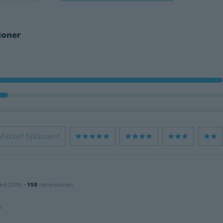
ioner
Mycket hjälpsamt
ed 2019
·
159
recensioner
n