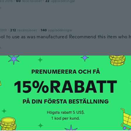
ed 2016
·
60
recensioner
·
22
uppladdningar
n
2019
·
212
recensioner
·
140
uppladdningar
ool to use as was manufactured Recommend this item who h
n
y
ed 2019
·
85
recensioner
·
44
uppladdningar
n
15%RABATT
2016
·
36
recensioner
·
21
uppladdningar
PÅ DIN FÖRSTA BESTÄLLNING
e est similaire le seul soucis sais que ce n'est pas solide du t
 pas bien
Högsta rabatt 5 US$.
n
1 kod per kund.