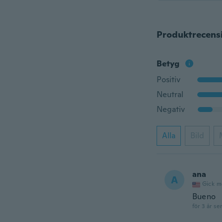
Produktrecens
Betyg
Positiv
Neutral
Negativ
Alla
Bild
ana
A
Gick m
Bueno
för 3 år se