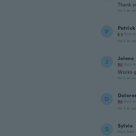
Thank y
för 5 år se
Patrick
P
Gick m
för 5 år se
Jolene
J
Gick m
Works g
för 5 år se
Dolore
D
Gick m
för 5 år se
Sylvie
S
Gick med 