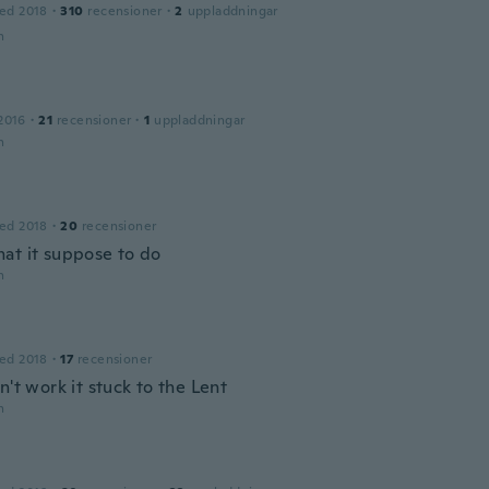
ed 2018
·
310
recensioner
·
2
uppladdningar
n
2016
·
21
recensioner
·
1
uppladdningar
n
ed 2018
·
20
recensioner
at it suppose to do
n
ed 2018
·
17
recensioner
n't work it stuck to the Lent
n