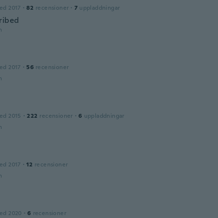
ed 2017
·
82
recensioner
·
7
uppladdningar
ribed
n
ed 2017
·
56
recensioner
n
ed 2015
·
222
recensioner
·
6
uppladdningar
n
ed 2017
·
12
recensioner
n
ed 2020
·
6
recensioner