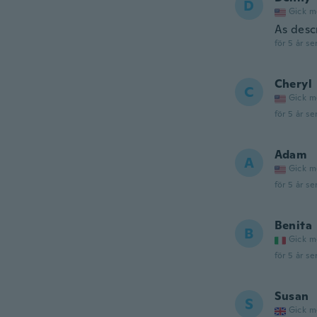
D
Gick m
As desc
för 5 år se
Cheryl
C
Gick m
för 5 år se
Adam
A
Gick m
för 5 år se
Benita
B
Gick m
för 5 år se
Susan
S
Gick m