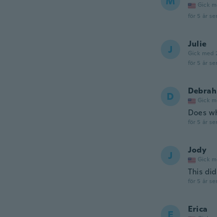
M
Gick m
för 5 år se
Julie
J
Gick med 
för 5 år se
Debrah
D
Gick m
Does wh
för 5 år se
Jody
J
Gick m
This did
för 5 år se
Erica
E