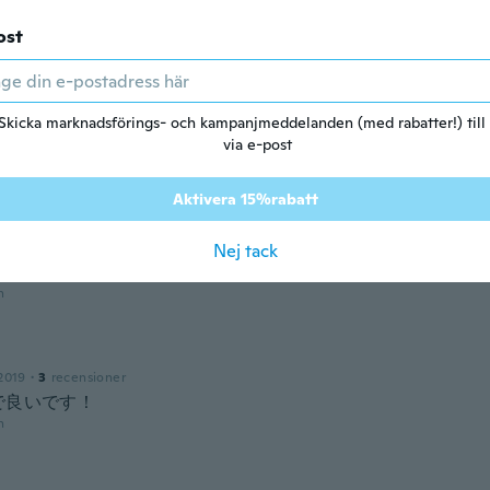
2015
·
195
recensioner
ost
n
nd
Skicka marknadsförings- och kampanjmeddelanden (med rabatter!) till
ed 2017
·
98
recensioner
·
4
uppladdningar
via e-post
good
n
Aktivera 15%rabatt
el
Nej tack
2018
·
15
recensioner
n
2019
·
3
recensioner
で良いです！
n