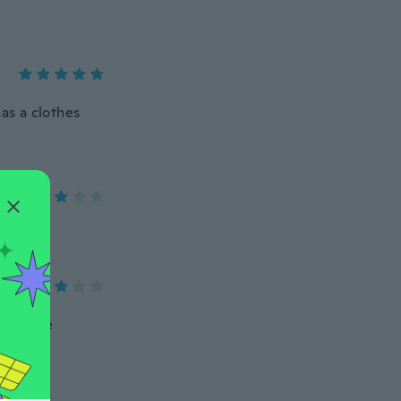
as a clothes
out et ne