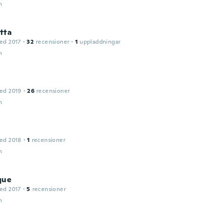
n
tta
ed 2017
·
32
recensioner
·
1
uppladdningar
n
ed 2019
·
26
recensioner
n
a
ed 2018
·
1
recensioner
n
que
ed 2017
·
5
recensioner
n