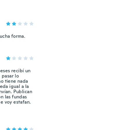
mucha forma.
eses recibí un
 pasar lo
no tiene nada
eda igual a la
nvían. Publican
on las fundas
e voy estafan.