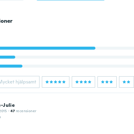
ioner
Mycket hjälpsamt
e-Julie
2015
·
47
recensioner
n