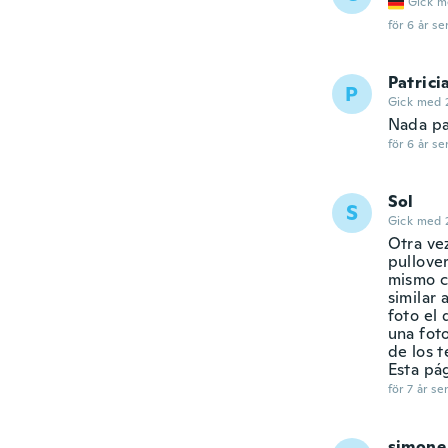
Gick m
för 6 år se
Patrici
P
Gick med 
Nada pa
för 6 år se
Sol
S
Gick med 
Otra ve
pullover
mismo c
similar 
foto el
una fot
de los 
Esta pá
för 7 år se
simone