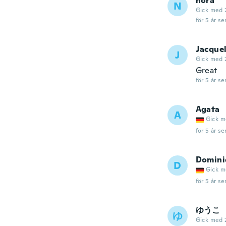
nora
N
Gick med 
för 5 år se
Jacque
J
Gick med 
Great
för 5 år se
Agata
A
Gick m
för 5 år se
Domini
D
Gick m
för 5 år se
ゆうこ
ゆ
Gick med 