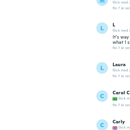
亜
Gick med 
för 7 år se
L
L
Gick med 
It’s way
what I s
för 7 år se
Laura
L
Gick med 
för 7 år se
Carol C
C
Gick m
för 7 år se
Carly
C
Gick m