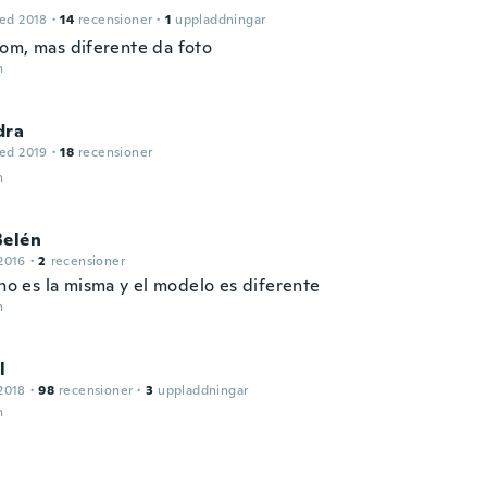
ed 2018
·
14
recensioner
·
1
uppladdningar
om, mas diferente da foto
n
dra
ed 2019
·
18
recensioner
n
Belén
2016
·
2
recensioner
 no es la misma y el modelo es diferente
n
l
2018
·
98
recensioner
·
3
uppladdningar
n