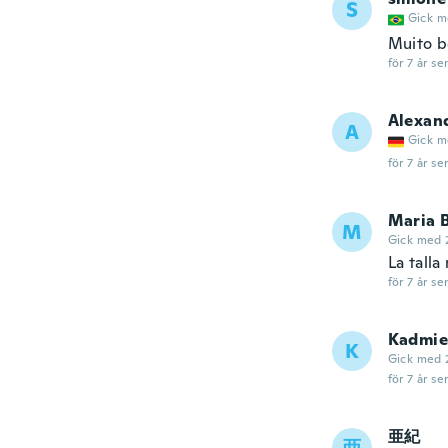
S
Gick m
Muito b
för 7 år se
Alexan
A
Gick m
för 7 år se
Maria 
M
Gick med 
La talla
för 7 år se
Kadmie
K
Gick med 
för 7 år se
亜紀