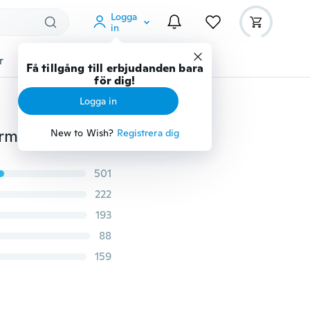
Logga
in
r
Djurtillbehör
Teknikprylar
Mer
Få tillgång till erbjudanden bara
för dig!
Logga in
Höst Vinter Kvinnor Sexig Baggy Oversized Batwing ärm Stickade tröjor Pullover tröja Toppar
New to Wish?
Registrera dig
501
222
193
88
159