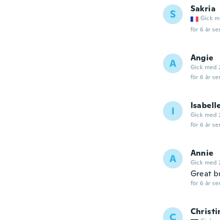
Sakria
S
Gick m
för 6 år se
Angie
A
Gick med 
för 6 år se
Isabell
I
Gick med 
för 6 år se
Annie
A
Gick med 
Great b
för 6 år se
Christi
C