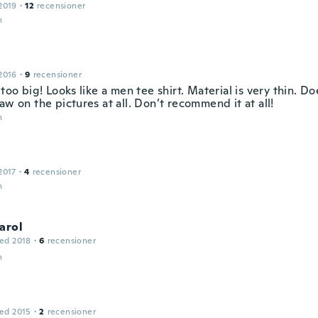
2019
·
12
recensioner
n
2016
·
9
recensioner
 too big! Looks like a men tee shirt. Material is very thin. Do
aw on the pictures at all. Don’t recommend it at all!
n
2017
·
4
recensioner
n
arol
ed 2018
·
6
recensioner
n
ed 2015
·
2
recensioner