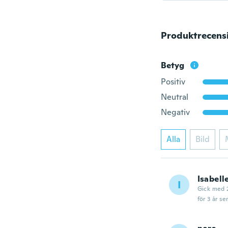
Produktrecens
Betyg
Positiv
Neutral
Negativ
Alla
Bild
Isabell
I
Gick med 
för 3 år se