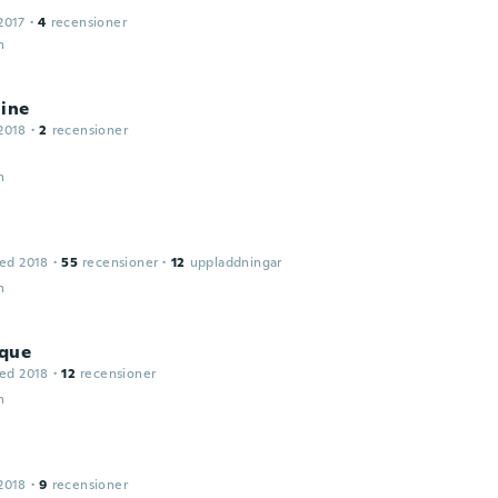
2017
·
4
recensioner
n
line
2018
·
2
recensioner
n
ed 2018
·
55
recensioner
·
12
uppladdningar
n
que
ed 2018
·
12
recensioner
n
2018
·
9
recensioner