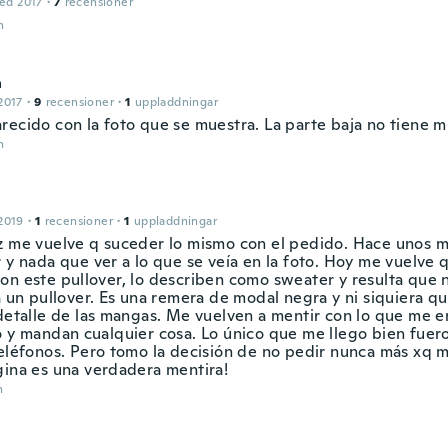
ed 2017
·
7
recensioner
n
a
2017
·
9
recensioner
·
1
uppladdningar
recido con la foto que se muestra. La parte baja no tiene 
n
2019
·
1
recensioner
·
1
uppladdningar
z me vuelve q suceder lo mismo con el pedido. Hace unos m
 y nada que ver a lo que se veía en la foto. Hoy me vuelve q
on este pullover, lo describen como sweater y resulta que 
a un pullover. Es una remera de modal negra y ni siquiera qu
 detalle de las mangas. Me vuelven a mentir con lo que me e
o y mandan cualquier cosa. Lo único que me llego bien fuer
teléfonos. Pero tomo la decisión de no pedir nunca más xq m
gina es una verdadera mentira!
n