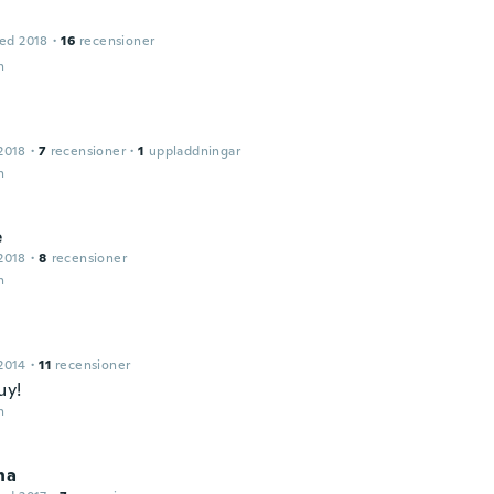
ed 2018
·
16
recensioner
n
2018
·
7
recensioner
·
1
uppladdningar
n
e
2018
·
8
recensioner
n
2014
·
11
recensioner
uy!
n
na