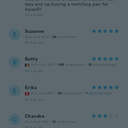
may end up buying a matching pair for
myself!!
för 4 år sen
Suzanne
S
Gick med 2019
·
24
recensioner
för 4 år sen
Betty
B
Gick med 2018
·
245
recensioner
·
12
uppladdningar
för 5 år sen
Erika
E
Gick med 2017
·
23
recensioner
·
1
uppladdningar
för 5 år sen
Chandra
C
Gick med 2018
·
12
recensioner
för 5 år sen