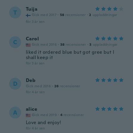
Tuija
T
Gick med 2017
·
58
recensioner
·
2
uppladdningar
för 3 år sen
Carol
C
Gick med 2016
·
38
recensioner
·
3
uppladdningar
liked it ordered blue but got gree but I
shall keep it
för 3 år sen
Deb
D
Gick med 2016
·
26
recensioner
för 4 år sen
alice
A
Gick med 2019
·
4
recensioner
Love and enjoy!
för 4 år sen