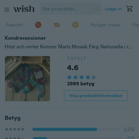
Logga in
Populärt
Nyligen visade
Pop
Kundrecensioner
Höst och vinter Kvinnor Marls Mosaik Färg Nationella i rör Bomull Herr Strumpor
TOTALT
4.6
2989 betyg
Visa produktinformation
Betyg
2,212
477