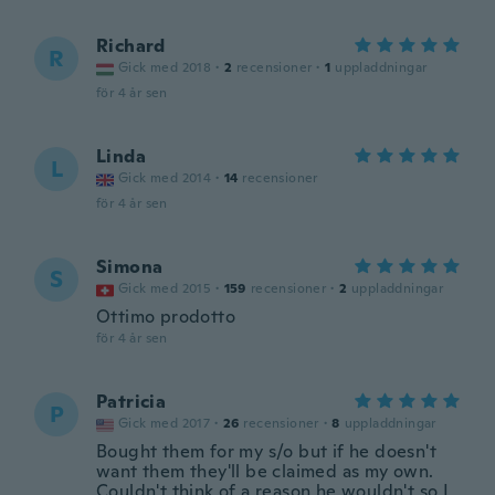
Richard
R
Gick med 2018
·
2
recensioner
·
1
uppladdningar
för 4 år sen
Linda
L
Gick med 2014
·
14
recensioner
för 4 år sen
Simona
S
Gick med 2015
·
159
recensioner
·
2
uppladdningar
Ottimo prodotto
för 4 år sen
Patricia
P
Gick med 2017
·
26
recensioner
·
8
uppladdningar
Bought them for my s/o but if he doesn't
want them they'll be claimed as my own.
Couldn't think of a reason he wouldn't so I