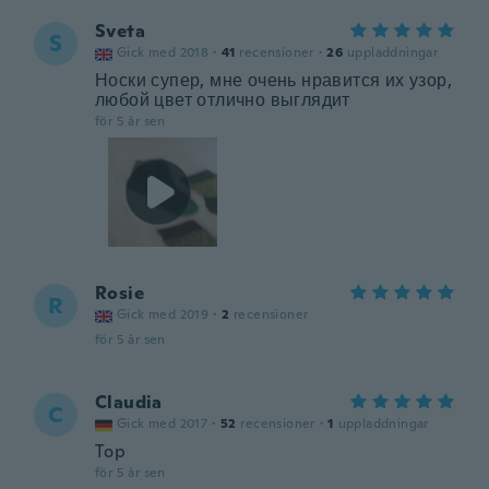
Sveta
S
Gick med 2018
·
41
recensioner
·
26
uppladdningar
Носки супер, мне очень нравится их узор,
любой цвет отлично выглядит
för 5 år sen
Rosie
R
Gick med 2019
·
2
recensioner
för 5 år sen
Claudia
C
Gick med 2017
·
52
recensioner
·
1
uppladdningar
Top
för 5 år sen