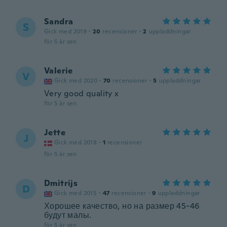
Sandra
S
Gick med 2019
·
20
recensioner
·
2
uppladdningar
för 5 år sen
Valerie
V
Gick med 2020
·
70
recensioner
·
5
uppladdningar
Very good quality x
för 5 år sen
Jette
J
Gick med 2018
·
1
recensioner
för 5 år sen
Dmitrijs
D
Gick med 2015
·
47
recensioner
·
9
uppladdningar
Хорошее качество, но на размер 45-46
будут малы.
för 5 år sen