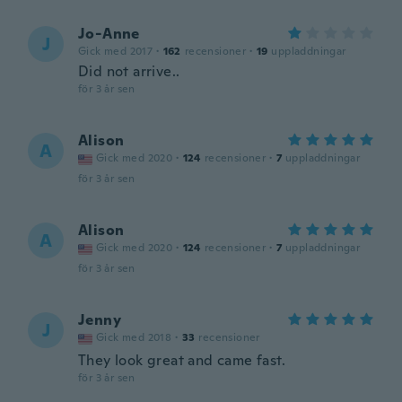
Jo-Anne
J
Gick med 2017
·
162
recensioner
·
19
uppladdningar
Did not arrive..
för 3 år sen
Alison
A
Gick med 2020
·
124
recensioner
·
7
uppladdningar
för 3 år sen
Alison
A
Gick med 2020
·
124
recensioner
·
7
uppladdningar
för 3 år sen
Jenny
J
Gick med 2018
·
33
recensioner
They look great and came fast.
för 3 år sen