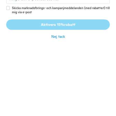
för 5 år sen
Skicka marknadsförings- och kampanjmeddelanden (med rabatter!) till
mig via e-post
Regina
R
Aktivera 15%rabatt
Gick med 2020
·
2
recensioner
för 5 år sen
Nej tack
Shawnda
S
Gick med 2019
·
136
recensioner
för 5 år sen
ひとみ♪]ｮI｀*)
ひ
Gick med 2019
·
14
recensioner
för 5 år sen
Hilde
H
Gick med 2018
·
7
recensioner
Ik ontving iets anders dat niet door mij
besteld en betaald is