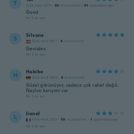
T
Gick med 2019
·
83
recensioner
·
61
uppladdningar
Good
för 5 år sen
Silvana
S
Gick med 2017
·
4
recensioner
Geniales
för 5 år sen
Habibe
H
Gick med 2020
·
8
recensioner
Güzel görünüyor, sadece çok rahat değil.
Naylon karışımi var
för 5 år sen
lionel
L
Gick med 2015
·
30
recensioner
·
1
uppladdningar
för 5 år sen