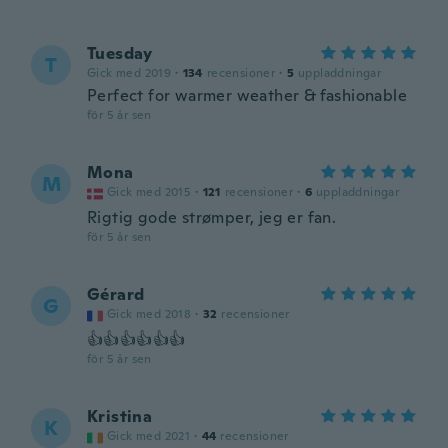
Tuesday
T
Gick med 2019
·
134
recensioner
·
5
uppladdningar
Perfect for warmer weather & fashionable
för 5 år sen
Mona
M
Gick med 2015
·
121
recensioner
·
6
uppladdningar
Rigtig gode strømper, jeg er fan.
för 5 år sen
Gérard
G
Gick med 2018
·
32
recensioner
👍👍👍👍👍👍
för 5 år sen
Kristina
K
Gick med 2021
·
44
recensioner