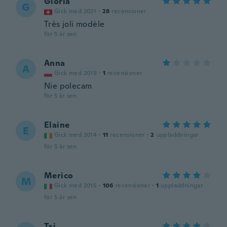
Gloria
G
Gick med 2021
·
28
recensioner
Très joli modèle
för 5 år sen
Anna
A
Gick med 2019
·
1
recensioner
Nie polecam
för 5 år sen
Elaine
E
Gick med 2014
·
11
recensioner
·
2
uppladdningar
för 5 år sen
Merico
M
Gick med 2015
·
106
recensioner
·
1
uppladdningar
för 5 år sen
Tai