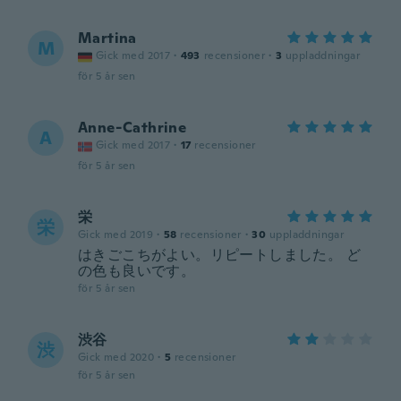
Martina
M
Gick med 2017
·
493
recensioner
·
3
uppladdningar
för 5 år sen
Anne-Cathrine
A
Gick med 2017
·
17
recensioner
för 5 år sen
栄
栄
Gick med 2019
·
58
recensioner
·
30
uppladdningar
はきごこちがよい。リピートしました。 ど
の色も良いです。
för 5 år sen
渋谷
渋
Gick med 2020
·
5
recensioner
för 5 år sen