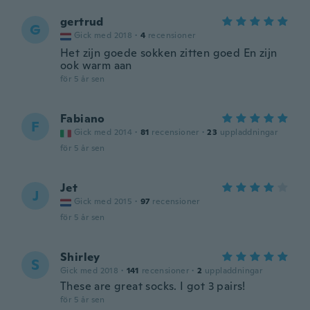
gertrud
G
Gick med 2018
·
4
recensioner
Het zijn goede sokken zitten goed En zijn
ook warm aan
för 5 år sen
Fabiano
F
Gick med 2014
·
81
recensioner
·
23
uppladdningar
för 5 år sen
Jet
J
Gick med 2015
·
97
recensioner
för 5 år sen
Shirley
S
Gick med 2018
·
141
recensioner
·
2
uppladdningar
These are great socks. I got 3 pairs!
för 5 år sen