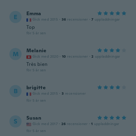
Emma
E
Gick med 2015
·
36
recensioner
·
7
uppladdningar
Top
för 5 år sen
Melanie
M
Gick med 2020
·
10
recensioner
·
2
uppladdningar
Très bien
för 5 år sen
brigitte
B
Gick med 2015
·
3
recensioner
för 5 år sen
Susan
S
Gick med 2017
·
26
recensioner
·
1
uppladdningar
för 5 år sen