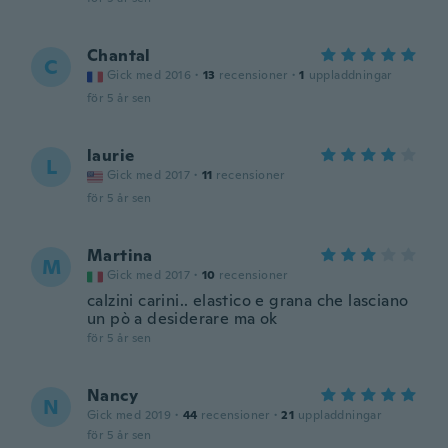
Chantal
C
Gick med 2016
·
13
recensioner
·
1
uppladdningar
för 5 år sen
laurie
L
Gick med 2017
·
11
recensioner
för 5 år sen
Martina
M
Gick med 2017
·
10
recensioner
calzini carini.. elastico e grana che lasciano
un pò a desiderare ma ok
för 5 år sen
Nancy
N
Gick med 2019
·
44
recensioner
·
21
uppladdningar
för 5 år sen