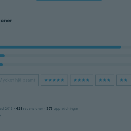
ioner
Mycket hjälpsamt
ed 2018
·
421
recensioner
·
373
uppladdningar
n