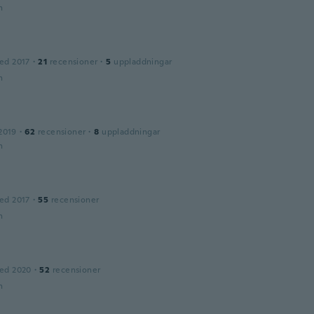
n
ed 2017
·
21
recensioner
·
5
uppladdningar
n
2019
·
62
recensioner
·
8
uppladdningar
n
ed 2017
·
55
recensioner
n
ed 2020
·
52
recensioner
n