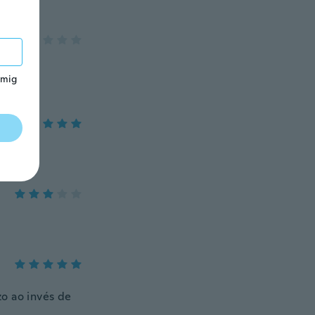
 mig
zo ao invés de