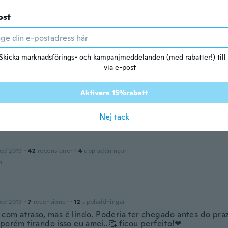
n
ost
2017
·
1
recensioner
ll around your neck
Skicka marknadsförings- och kampanjmeddelanden (med rabatter!) till
n
via e-post
Aktivera 15%rabatt
ed 2019
·
4
recensioner
n
Nej tack
ed 2019
·
42
recensioner
·
4
uppladdningar
n
ed 2019
·
7
recensioner
·
12
uppladdningar
com atraso, mas é lindo. Poderia ter chegado antes do pra
 porém tirando isso eu amei..🥰 ficou perfeito!❤