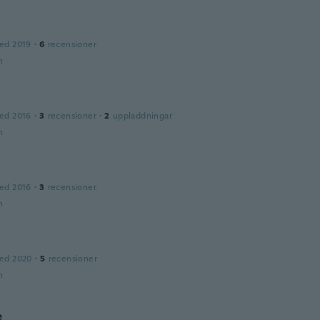
ed 2019
·
6
recensioner
n
ed 2016
·
3
recensioner
·
2
uppladdningar
n
ed 2016
·
3
recensioner
n
ed 2020
·
5
recensioner
n
e