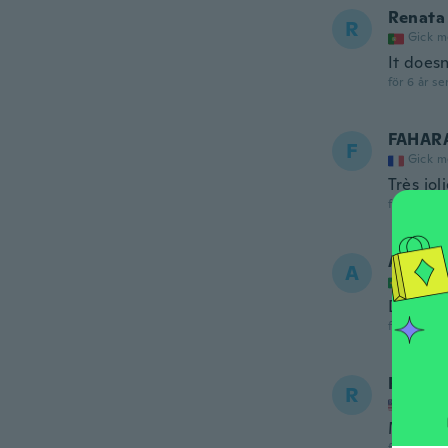
Renata
R
Gick m
It doesn
för 6 år se
FAHAR
F
Gick m
Très jol
för 6 år se
Albert
A
Gick m
Demorou
för 6 år se
Rusher
R
Gick m
Muy lin