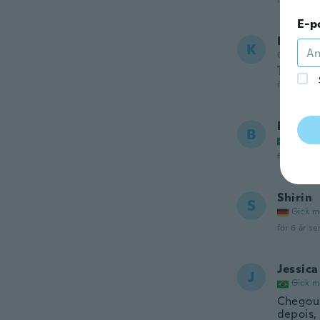
för 6 år se
E-p
Karen
K
Gick med 
Too sma
för 6 år se
Bruna
B
Gick m
för 6 år se
Shirin
S
Gick m
för 6 år se
Jessica
J
Gick m
Chegou 
depois,