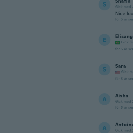
Shafia
S
Gick med 
Nice lo
för 5 år se
Elisang
E
Gick m
för 5 år se
Sara
S
Gick m
för 5 år se
Aisha
A
Gick med 
för 5 år se
Antoin
A
Gick med 