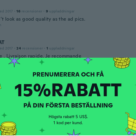
ed 2017
·
16
recensioner
·
9
uppladdningar
’t look as good quality as the ad pics.
n
AT
ed 2017
·
24
recensioner
·
1
uppladdningar
ie . Livraison rapide. Je recommande
n
o
15%RABATT
ed 2019
·
4
recensioner
 muito e ainda estou esperando os outros que ainda não 
n
PÅ DIN FÖRSTA BESTÄLLNING
Högsta rabatt 5 US$.
ed 2019
·
26
recensioner
1 kod per kund.
do, tal como lo quería