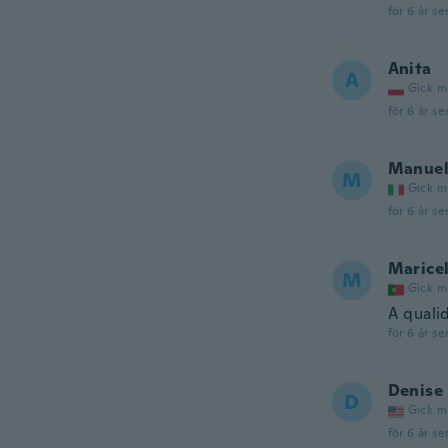
för 6 år se
Anita
A
Gick m
för 6 år se
Manue
M
Gick m
för 6 år se
Maricel
M
Gick m
A quali
för 6 år se
Denise
D
Gick m
för 6 år se