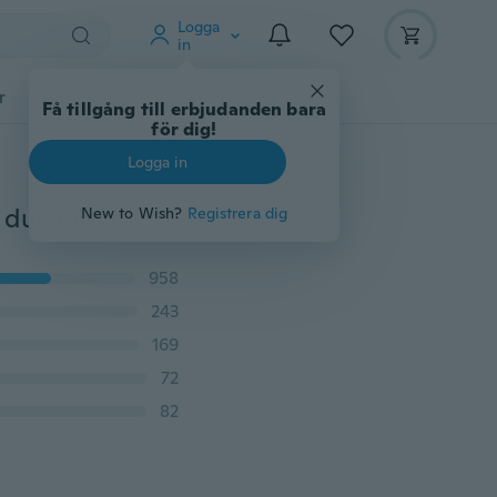
Logga
in
r
Djurtillbehör
Teknikprylar
Mer
Få tillgång till erbjudanden bara
för dig!
Logga in
Peace Dove Soar Flying 3 lager Crystal paljetter kedja duva fågel vattendroppe hängande flerskiktshalsband kvinnlig
New to Wish?
Registrera dig
958
243
169
72
82