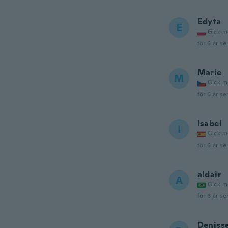
Edyta
E
Gick m
för 6 år se
Marie
M
Gick m
för 6 år se
Isabel
I
Gick m
för 6 år se
aldair
A
Gick m
för 6 år se
Deniss