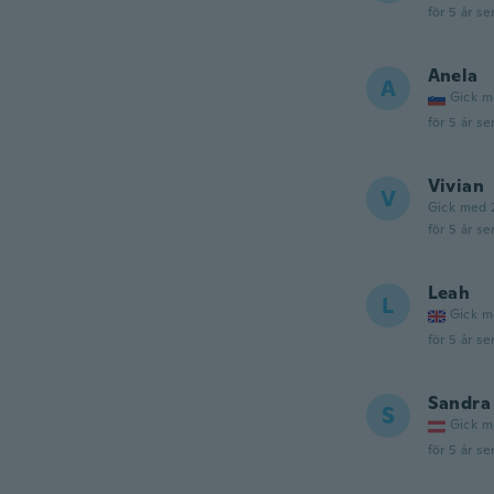
för 5 år se
Anela
A
Gick m
för 5 år se
Vivian
V
Gick med 
för 5 år se
Leah
L
Gick m
för 5 år se
Sandra
S
Gick m
för 5 år se