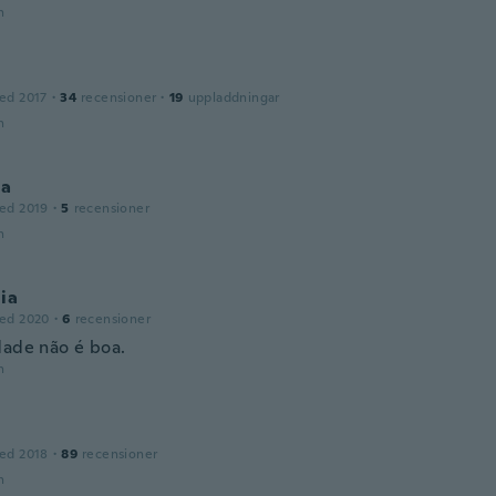
n
ed 2017
·
34
recensioner
·
19
uppladdningar
n
la
ed 2019
·
5
recensioner
n
ia
ed 2020
·
6
recensioner
dade não é boa.
n
ed 2018
·
89
recensioner
n