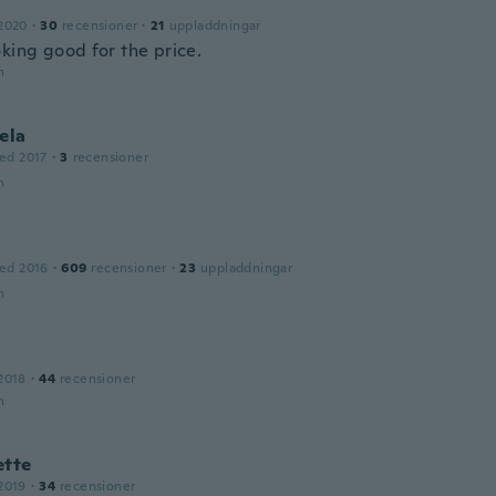
2020
·
30
recensioner
·
21
uppladdningar
oking good for the price.
n
ela
ed 2017
·
3
recensioner
n
ed 2016
·
609
recensioner
·
23
uppladdningar
n
2018
·
44
recensioner
n
ette
2019
·
34
recensioner