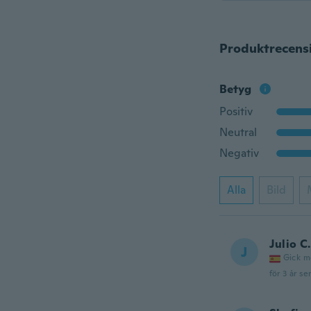
Produktrecens
Betyg
Positiv
Neutral
Negativ
Alla
Bild
Julio C.
J
Gick m
för 3 år se