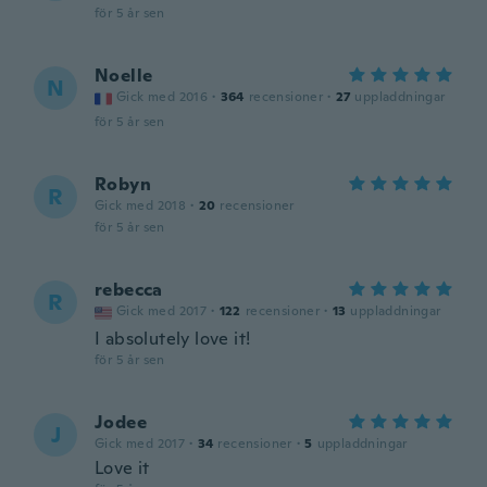
för 5 år sen
Noelle
N
Gick med 2016
·
364
recensioner
·
27
uppladdningar
för 5 år sen
Robyn
R
Gick med 2018
·
20
recensioner
för 5 år sen
rebecca
R
Gick med 2017
·
122
recensioner
·
13
uppladdningar
I absolutely love it!
för 5 år sen
Jodee
J
Gick med 2017
·
34
recensioner
·
5
uppladdningar
Love it