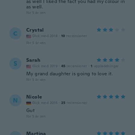
as well I liked the fact you had my colour in
as well.
för 5 år sen
Crystal
C
Gick med 2018
·
10
recensioner
för 5 år sen
Sarah
S
Gick med 2019
·
45
recensioner
·
1
uppladdningar
My grand daughter is going to love it.
för 5 år sen
Nicole
N
Gick med 2016
·
25
recensioner
Gut
för 5 år sen
Martina