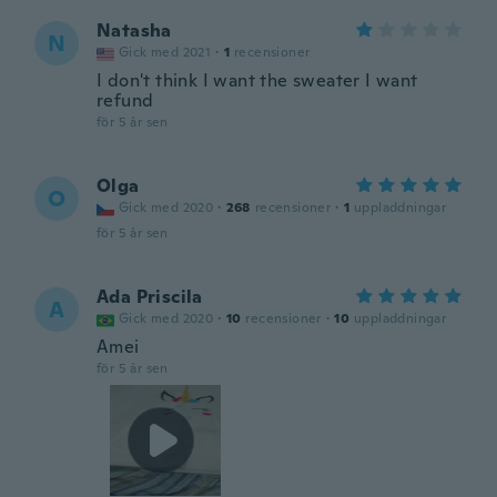
Natasha
N
Gick med 2021
·
1
recensioner
I don't think I want the sweater I want
refund
för 5 år sen
Olga
O
Gick med 2020
·
268
recensioner
·
1
uppladdningar
för 5 år sen
Ada Priscila
A
Gick med 2020
·
10
recensioner
·
10
uppladdningar
Amei
för 5 år sen