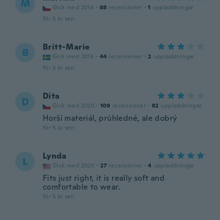
M
Gick med 2016
·
88
recensioner
·
1
uppladdningar
för 5 år sen
Britt-Marie
B
Gick med 2016
·
44
recensioner
·
2
uppladdningar
för 5 år sen
Dita
D
Gick med 2020
·
109
recensioner
·
82
uppladdningar
Horší materiál, průhledné, ale dobrý
för 5 år sen
Lynda
L
Gick med 2020
·
27
recensioner
·
4
uppladdningar
Fits just right, it is really soft and
comfortable to wear.
för 5 år sen