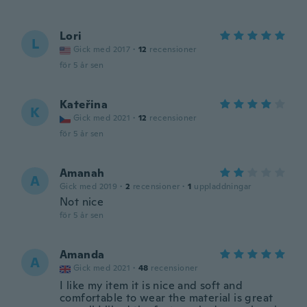
Lori
L
Gick med 2017
·
12
recensioner
för 5 år sen
Kateřina
K
Gick med 2021
·
12
recensioner
för 5 år sen
Amanah
A
Gick med 2019
·
2
recensioner
·
1
uppladdningar
Not nice
för 5 år sen
Amanda
A
Gick med 2021
·
48
recensioner
I like my item it is nice and soft and
comfortable to wear the material is great