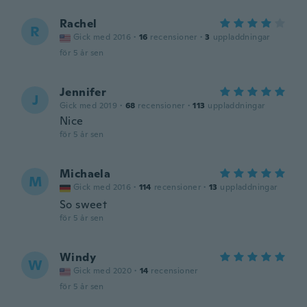
Rachel
R
Gick med 2016
·
16
recensioner
·
3
uppladdningar
för 5 år sen
Jennifer
J
Gick med 2019
·
68
recensioner
·
113
uppladdningar
Nice
för 5 år sen
Michaela
M
Gick med 2016
·
114
recensioner
·
13
uppladdningar
So sweet
för 5 år sen
Windy
W
Gick med 2020
·
14
recensioner
för 5 år sen