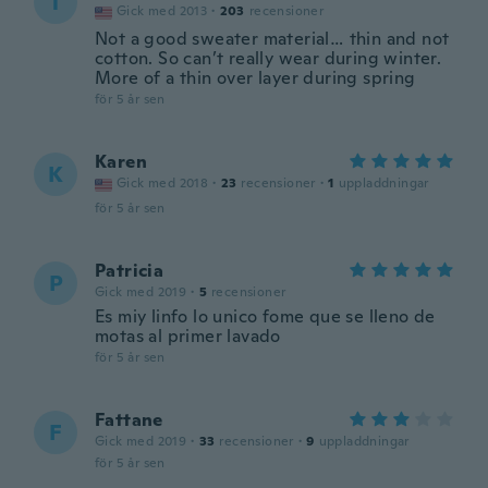
T
Gick med 2013
·
203
recensioner
Not a good sweater material… thin and not
cotton. So can’t really wear during winter.
More of a thin over layer during spring
för 5 år sen
Karen
K
Gick med 2018
·
23
recensioner
·
1
uppladdningar
för 5 år sen
Patricia
P
Gick med 2019
·
5
recensioner
Es miy linfo lo unico fome que se lleno de
motas al primer lavado
för 5 år sen
Fattane
F
Gick med 2019
·
33
recensioner
·
9
uppladdningar
för 5 år sen