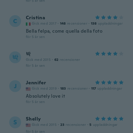
för 5 år sen
Cristina
C
Gick med 2017
·
148
recensioner
·
138
uppladdningar
Bella felpa, come quella della foto
för 5 år sen
박
박
Gick med 2015
·
62
recensioner
för 5 år sen
Jennifer
J
Gick med 2019
·
183
recensioner
·
117
uppladdningar
Absolutely love it
för 5 år sen
Shelly
S
Gick med 2015
·
23
recensioner
·
5
uppladdningar
för 5 år sen