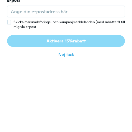
E-post
Gick med 2019
·
3
recensioner
för 5 år sen
Skicka marknadsförings- och kampanjmeddelanden (med rabatter!) till
Sibilla-Cristina
S
mig via e-post
Gick med 2021
·
1
recensioner
Schlechtes Material. Durchsichtig (und das
Aktivera 15%rabatt
bei einem Pullover).
för 5 år sen
Nej tack
Audrey
A
Gick med 2014
·
6
recensioner
Très bien ! Sauf juste un peut transparent il
faut porter un débardeur dessous.
för 5 år sen
Susanna
S
Gick med 2020
·
10
recensioner
·
1
uppladdningar
Die Taschen waren nicht richtig zugenäht
und nach dem ersten waschen sieht nicht
mehr gut aus