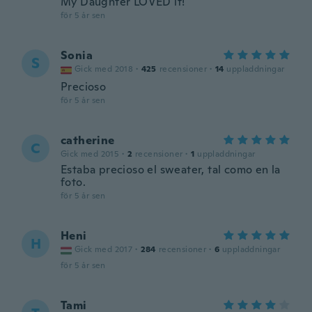
My Daughter LOVED it!
för 5 år sen
Sonia
S
Gick med 2018
·
425
recensioner
·
14
uppladdningar
Precioso
för 5 år sen
catherine
C
Gick med 2015
·
2
recensioner
·
1
uppladdningar
Estaba precioso el sweater, tal como en la
foto.
för 5 år sen
Heni
H
Gick med 2017
·
284
recensioner
·
6
uppladdningar
för 5 år sen
Tami