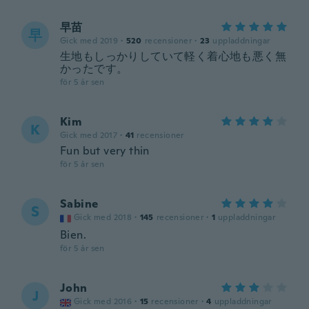
早苗
早
Gick med 2019
·
520
recensioner
·
23
uppladdningar
生地もしっかりしていて軽く着心地も悪く無
かったです。
för 5 år sen
Kim
K
Gick med 2017
·
41
recensioner
Fun but very thin
för 5 år sen
Sabine
S
Gick med 2018
·
145
recensioner
·
1
uppladdningar
Bien.
för 5 år sen
John
J
Gick med 2016
·
15
recensioner
·
4
uppladdningar