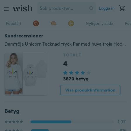
Logga in
Populärt
Nyligen visade
Pop
Kundrecensioner
Damtröja Unicorn Tecknad tryck Par med huva tröja Hoodies tröja med fickor
TOTALT
4
3870 betyg
Visa produktinformation
Betyg
1,911
816