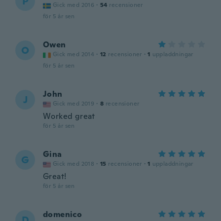
P
Gick med 2016
·
54
recensioner
för 5 år sen
Owen
O
Gick med 2014
·
12
recensioner
·
1
uppladdningar
för 5 år sen
John
J
Gick med 2019
·
8
recensioner
Worked great
för 5 år sen
Gina
G
Gick med 2018
·
15
recensioner
·
1
uppladdningar
Great!
för 5 år sen
domenico
D