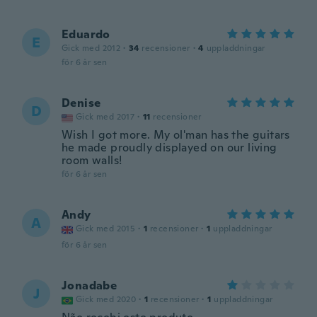
Eduardo
E
Gick med 2012
·
34
recensioner
·
4
uppladdningar
för 6 år sen
Denise
D
Gick med 2017
·
11
recensioner
Wish I got more. My ol'man has the guitars
he made proudly displayed on our living
room walls!
för 6 år sen
Andy
A
Gick med 2015
·
1
recensioner
·
1
uppladdningar
för 6 år sen
Jonadabe
J
Gick med 2020
·
1
recensioner
·
1
uppladdningar