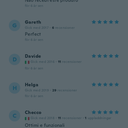
Não recebi este produto
för 6 år sen
Gareth
G
Gick med 2017
·
6
recensioner
Perfect
för 6 år sen
Davide
D
Gick med 2016
·
11
recensioner
för 6 år sen
Helga
H
Gick med 2019
·
29
recensioner
för 6 år sen
Checco
C
Gick med 2018
·
11
recensioner
·
1
uppladdningar
Ottimi e funzionali