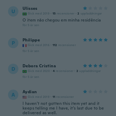
Ulisses
U
Gick med 2019
·
15
recensioner
·
2
uppladdningar
O item não chegou em minha residência
för 5 år sen
Philippe
P
Gick med 2016
·
112
recensioner
för 5 år sen
Debora Cristina
D
Gick med 2020
·
4
recensioner
·
2
uppladdningar
för 5 år sen
Aydian
A
Gick med 2019
·
11
recensioner
I haven’t not gotten this item yet and it
keeps telling me I have, it’s last due to be
delivered as well.