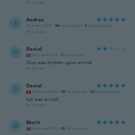
för 6 år sen
Andrea
A
Gick med 2014
·
39
recensioner
·
3
uppladdningar
för 6 år sen
Daniel
D
Gick med 2018
·
1
recensioner
One was broken upon arrival
för 6 år sen
Daniel
D
Gick med 2018
·
47
recensioner
·
27
uppladdningar
tut was er soll.
för 6 år sen
Marit
M
Gick med 2017
·
33
recensioner