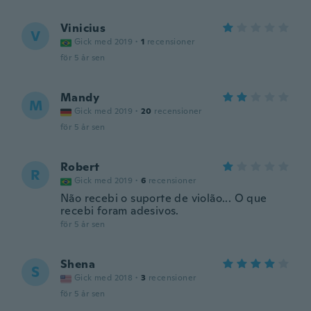
Vinicius
V
Gick med 2019
·
1
recensioner
för 5 år sen
Mandy
M
Gick med 2019
·
20
recensioner
för 5 år sen
Robert
R
Gick med 2019
·
6
recensioner
Não recebi o suporte de violão... O que
recebi foram adesivos.
för 5 år sen
Shena
S
Gick med 2018
·
3
recensioner
för 5 år sen