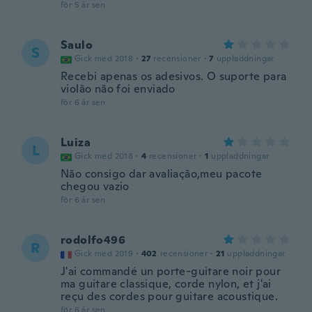
för 5 år sen
Saulo
S
Gick med 2018
·
27
recensioner
·
7
uppladdningar
Recebi apenas os adesivos. O suporte para
violão não foi enviado
för 6 år sen
Luiza
L
Gick med 2018
·
4
recensioner
·
1
uppladdningar
Não consigo dar avaliação,meu pacote
chegou vazio
för 6 år sen
rodolfo496
R
Gick med 2019
·
402
recensioner
·
21
uppladdningar
J'ai commandé un porte-guitare noir pour
ma guitare classique, corde nylon, et j'ai
reçu des cordes pour guitare acoustique.
för 6 år sen