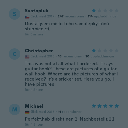
Svatopluk
S
Gick med 2017
·
247
recensioner
·
114
uppladdningar
Dostal jsem místo toho samolepky tónú
stupnice :-(
för 3 år sen
Christopher
C
Gick med 2018
·
18
recensioner
·
10
uppladdningar
This was not at all what I ordered. It says
guitar hook? These are pictures of a guitar
wall hook. Where are the pictures of what I
received? It's a sticker set. Here you go. I
have pictures
för 4 år sen
Michael
M
Gick med 2018
·
11
recensioner
Perfekt,hab direkt nen 2. Nachbestellt.👍🏼
för 4 år sen