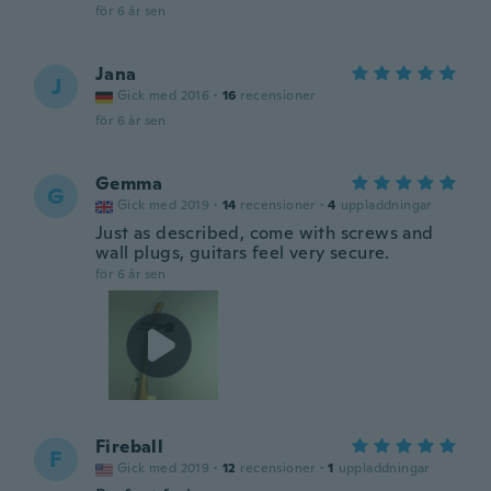
för 6 år sen
Jana
J
Gick med 2016
·
16
recensioner
för 6 år sen
Gemma
G
Gick med 2019
·
14
recensioner
·
4
uppladdningar
Just as described, come with screws and
wall plugs, guitars feel very secure.
för 6 år sen
Fireball
F
Gick med 2019
·
12
recensioner
·
1
uppladdningar