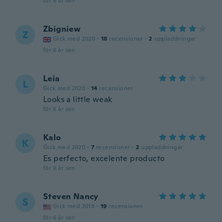
för 6 år sen
Zbigniew
Z
Gick med 2020
·
18
recensioner
·
2
uppladdningar
för 6 år sen
Leia
L
Gick med 2020
·
14
recensioner
Looks a little weak
för 6 år sen
Kalo
K
Gick med 2020
·
7
recensioner
·
2
uppladdningar
Es perfecto, excelente producto
för 6 år sen
Steven Nancy
S
Gick med 2018
·
19
recensioner
för 6 år sen