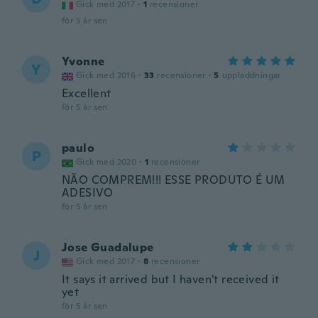
Gick med 2017
·
1
recensioner
för 5 år sen
Yvonne
Y
Gick med 2016
·
33
recensioner
·
5
uppladdningar
Excellent
för 5 år sen
paulo
P
Gick med 2020
·
1
recensioner
NÃO COMPREM!!! ESSE PRODUTO É UM
ADESIVO
för 5 år sen
Jose Guadalupe
J
Gick med 2017
·
8
recensioner
It says it arrived but I haven't received it
yet
för 5 år sen