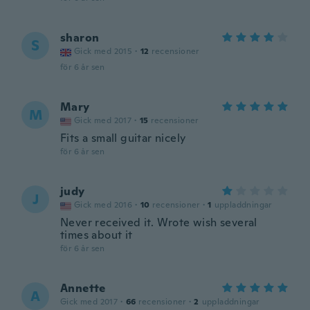
sharon
S
Gick med 2015
·
12
recensioner
för 6 år sen
Mary
M
Gick med 2017
·
15
recensioner
Fits a small guitar nicely
för 6 år sen
judy
J
Gick med 2016
·
10
recensioner
·
1
uppladdningar
Never received it. Wrote wish several
times about it
för 6 år sen
Annette
A
Gick med 2017
·
66
recensioner
·
2
uppladdningar