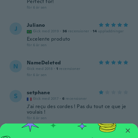
Perfect for!
för 6 år sen
Juliano
J
Gick med 2019
·
36
recensioner
·
14
uppladdningar
Excelente produto
för 6 år sen
NameDeleted
N
Gick med 2018
·
1
recensioner
för 6 år sen
setphane
S
Gick med 2017
·
6
recensioner
J'ai reçu des cordes ! Pas du tout ce que je
voulais !
för 6 år sen
Kimberly