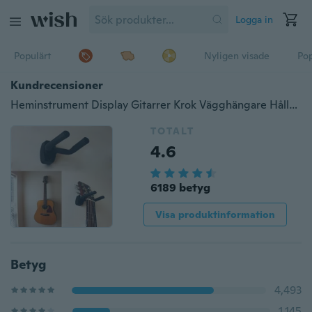
Logga in
Populärt
Nyligen visade
Pop
Kundrecensioner
Heminstrument Display Gitarrer Krok Vägghängare Hållare Montering Display Gitarr Gitarrsträngar Notering Klistermärke Tre typ tillbehör
TOTALT
4.6
6189 betyg
Visa produktinformation
Betyg
4,493
1,145