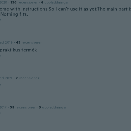
2020
·
136
recensioner
·
4
uppladdningar
ome with instructions.So I can't use it as yet.The main part i
Nothing fits.
n
ed 2019
·
43
recensioner
praktikus termék
n
ed 2021
·
2
recensioner
n
2017
·
59
recensioner
·
3
uppladdningar
n