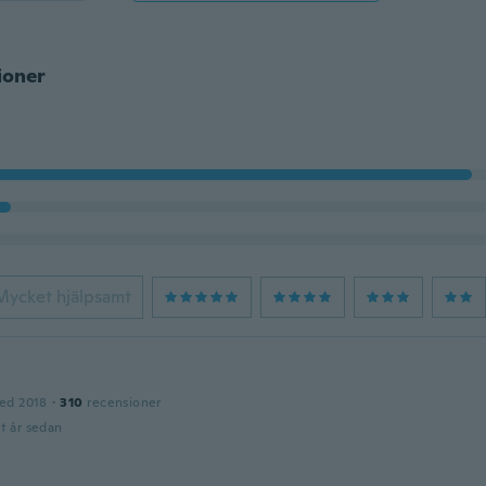
ioner
Mycket hjälpsamt
ed 2018
·
310
recensioner
t år sedan