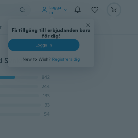
Logga
in
r
Djurtillbehör
Teknikprylar
Mer
Få tillgång till erbjudanden bara
för dig!
Logga in
[2-pack] Armband USB-kabel Mini Kort platt armband Synkroniserad dataladdning Micro USB 2.0-gränssnittskabel 22 cm Mjuk Giftfri, trasselfri ABS / TPE-trådkabel Mobiltelefon Smartphone Universalladdare Android-adapter Telefonuppgraderingar Svart mobiltelefontillbehör för smarta enheter
New to Wish?
Registrera dig
842
244
133
33
54