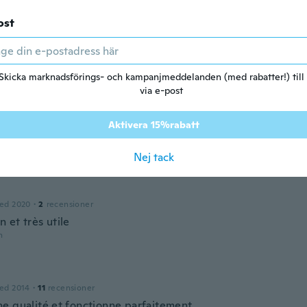
n
ost
ed 2017
·
75
recensioner
·
16
uppladdningar
Skicka marknadsförings- och kampanjmeddelanden (med rabatter!) till
n
via e-post
o
Aktivera 15%rabatt
ed 2014
·
104
recensioner
·
93
uppladdningar
n
Nej tack
ed 2020
·
2
recensioner
n et très utile
n
ed 2014
·
11
recensioner
e qualité et fonctionne parfaitement