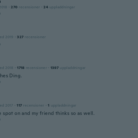
a
2018
·
270
recensioner
·
24
uppladdningar
n
ed 2019
·
327
recensioner
n
ed 2018
·
1718
recensioner
·
1397
uppladdningar
ches Ding.
n
ed 2017
·
117
recensioner
·
1
uppladdningar
 spot on and my friend thinks so as well.
n