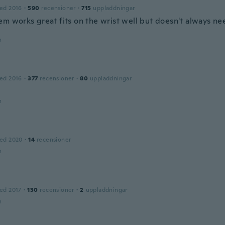
ed 2016
·
590
recensioner
·
715
uppladdningar
em works great fits on the wrist well but doesn't always n
t
n
ed 2016
·
377
recensioner
·
80
uppladdningar
n
ed 2020
·
14
recensioner
n
ed 2017
·
130
recensioner
·
2
uppladdningar
n