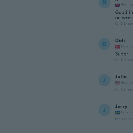
N
Gick m
Good it
on wris
för 3 år se
Didi
D
Gick m
Super
för 3 år se
Julio
J
Gick m
för 3 år se
Jerry
J
Gick m
för 3 år se