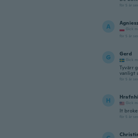
för 5 år se
Agnies
A
Gick m
för 5 år se
Gerd
G
Gick m
Tyvärr g
vanligt
för 5 år se
Hrafnh
H
Gick m
It broke
för 5 år se
Christi