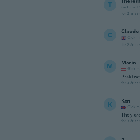
Theres
T
Gick med 
för 2 år se
Claude
C
Gick m
för 2 år se
Maria
M
Gick m
Praktis
för 3 år se
Ken
K
Gick m
They are
för 3 år se
n