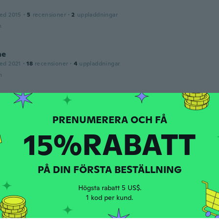
ed 2015
·
5
recensioner
·
2
uppladdningar
n
ne
ed 2021
·
18
recensioner
·
4
uppladdningar
n
a
2017
·
54
recensioner
·
9
uppladdningar
n't work
15%RABATT
n
PÅ DIN FÖRSTA BESTÄLLNING
2021
·
4
recensioner
n
Högsta rabatt 5 US$.
1 kod per kund.
ed 2017
·
75
recensioner
·
16
uppladdningar