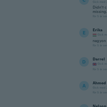
C
Gick med 
Didn't c
missing.
för 5 år se
Erika
E
Gick m
nagyon 
för 5 år se
Darrel
D
Gick m
för 5 år se
Ahmed
A
Gick med 
för 5 år se
Nelson