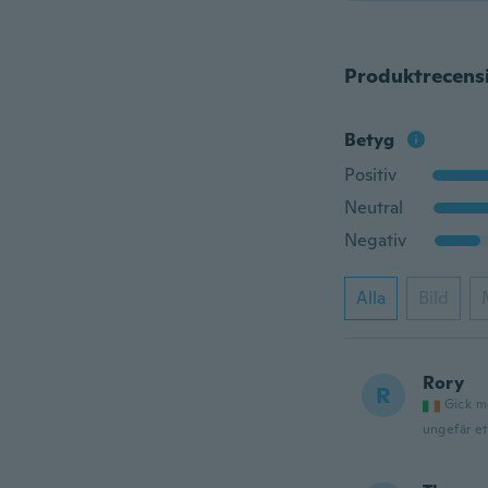
Produktrecens
Betyg
Positiv
Neutral
Negativ
Alla
Bild
Rory
R
Gick m
ungefär et