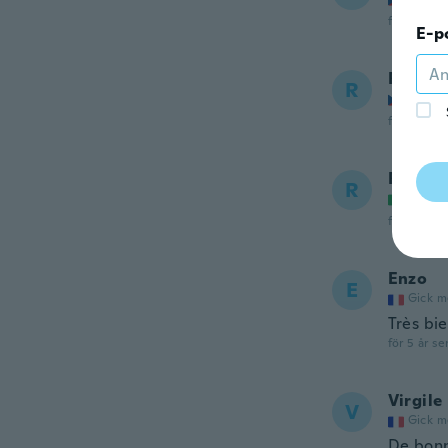
för 4 år se
E-p
Radhy
R
Gick m
för 4 år se
Rosari
R
Gick m
för 4 år se
Enzo
E
Gick m
Très bie
för 5 år se
Virgile
V
Gick m
De bonn