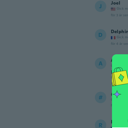
Joel
J
Gick m
för 3 år se
Delphi
D
Gick m
för 4 år se
Aleesh
A
Gick med 
It does
för 4 år se
#
#
Gick med 
för 4 år se
Radhy
R
Gick m