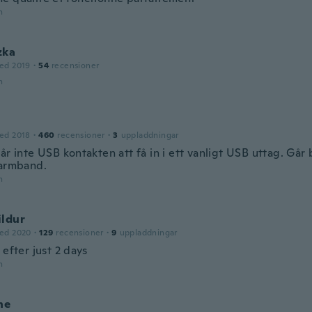
n
zka
ed 2019
·
54
recensioner
n
ed 2018
·
460
recensioner
·
3
uppladdningar
år inte USB kontakten att få in i ett vanligt USB uttag. Går 
 armband.
n
ildur
ed 2020
·
129
recensioner
·
9
uppladdningar
 efter just 2 days
n
ne