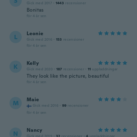
S
Gick med 2017
·
1443
recensioner
Bonitas
för 4 år sen
Leonie
L
Gick med 2016
·
153
recensioner
för 4 år sen
Kelly
K
Gick med 2020
·
187
recensioner
·
11
uppladdningar
They look like the picture, beautiful
för 4 år sen
Maie
M
Gick med 2016
·
99
recensioner
för 4 år sen
Nancy
N
Gick med 2019
·
32
recensioner
·
4
uppladdningar