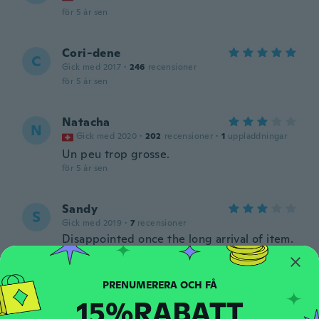
för 5 år sen
Cori-dene
C
Gick med 2017
·
246
recensioner
för 5 år sen
Natacha
N
Gick med 2020
·
202
recensioner
·
1
uppladdningar
Un peu trop grosse.
för 5 år sen
Sandy
S
Gick med 2019
·
7
recensioner
Disappointed once the long arrival of item.
Not very pink more on the white side and
quite large. Item in picture looked much
smaller and more pink!
för 5 år sen
15%RABATT