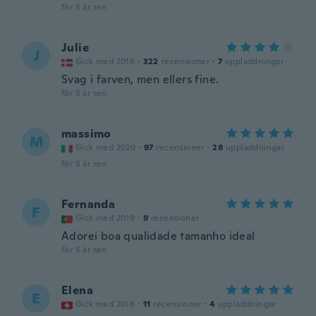
för 5 år sen
Julie
J
Gick med 2016
·
322
recensioner
·
7
uppladdningar
Svag i farven, men ellers fine.
för 5 år sen
massimo
M
Gick med 2020
·
97
recensioner
·
28
uppladdningar
för 5 år sen
Fernanda
F
Gick med 2019
·
9
recensioner
Adorei boa qualidade tamanho ideal
för 5 år sen
Elena
E
Gick med 2018
·
11
recensioner
·
4
uppladdningar