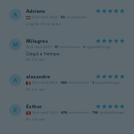
Adrienn
A
Gick med 2022
·
52
recensioner
ungefär ett år sedan
Milagros
M
Gick med 2023
·
17
recensioner
·
1
uppladdningar
Llegó a tiempo
för 2 år sen
alexandre
A
Gick med 2014
·
492
recensioner
·
1
uppladdningar
för 2 år sen
Esther
E
Gick med 2020
·
676
recensioner
·
716
uppladdningar
för 2 år sen