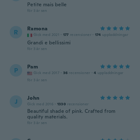
Petite mais belle
för 3 år sen
Ramona
R
Gick med 2021
·
177
recensioner
·
174
uppladdningar
Grandi e bellissimi
för 3 år sen
Pam
P
Gick med 2017
·
36
recensioner
·
4
uppladdningar
för 3 år sen
John
J
Gick med 2016
·
1330
recensioner
Beautiful shade of pink. Crafted from
quality materials.
för 3 år sen