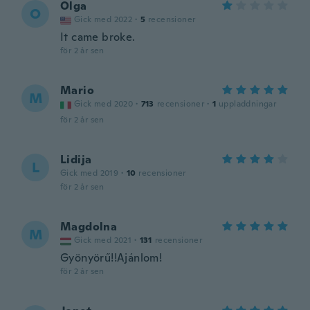
Olga
O
Gick med 2022
·
5
recensioner
It came broke.
för 2 år sen
Mario
M
Gick med 2020
·
713
recensioner
·
1
uppladdningar
för 2 år sen
Lidija
L
Gick med 2019
·
10
recensioner
för 2 år sen
Magdolna
M
Gick med 2021
·
131
recensioner
Gyönyörű!!Ajánlom!
för 2 år sen