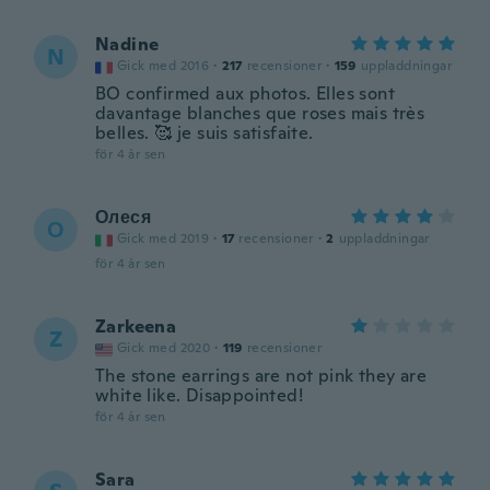
Nadine
N
Gick med 2016
·
217
recensioner
·
159
uppladdningar
BO confirmed aux photos. Elles sont
davantage blanches que roses mais très
belles. 🥰 je suis satisfaite.
för 4 år sen
Олеся
О
Gick med 2019
·
17
recensioner
·
2
uppladdningar
för 4 år sen
Zarkeena
Z
Gick med 2020
·
119
recensioner
The stone earrings are not pink they are
white like. Disappointed!
för 4 år sen
Sara