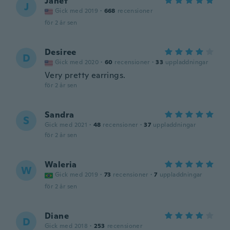
Janet
J
Gick med 2019
·
668
recensioner
för 2 år sen
Desiree
D
Gick med 2020
·
60
recensioner
·
33
uppladdningar
Very pretty earrings.
för 2 år sen
Sandra
S
Gick med 2021
·
48
recensioner
·
37
uppladdningar
för 2 år sen
Waleria
W
Gick med 2019
·
73
recensioner
·
7
uppladdningar
för 2 år sen
Diane
D
Gick med 2018
·
253
recensioner