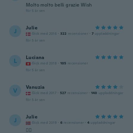
Molto molto belli grazie Wish
för 5 år sen
Julie
J
Gick med 2016
·
322
recensioner
·
7
uppladdningar
för 5 år sen
Luciana
L
Gick med 2018
·
105
recensioner
för 5 år sen
Vanuzia
V
Gick med 2017
·
527
recensioner
·
140
uppladdningar
för 5 år sen
Julie
J
Gick med 2019
·
6
recensioner
·
4
uppladdningar
👍🏼