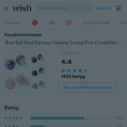
Logga in
Populärt
Nyligen visade
Pop
Kundrecensioner
Real Ball Stud Earrings Healing Crystal Pink Crystal Natural Stone Bead Stud Earrings Accessoarer för kvinnor
TOTALT
4.4
1425 betyg
Visa produktinformation
Betyg
937
243