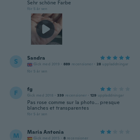
Sehr schöne Farbe
för 5 år sen
Sandra
S
Gick med 2019
·
889
recensioner
·
28
uppladdningar
för 5 år sen
fg
F
Gick med 2018
·
339
recensioner
·
129
uppladdningar
Pas rose comme sur la photo... presque
blanches et transparentes
för 5 år sen
Maria Antonia
M
Gick med 2015
·
8
recensioner