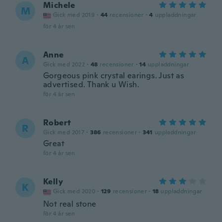
Michele
M
Gick med 2019
·
44
recensioner
·
4
uppladdningar
för 4 år sen
Anne
A
Gick med 2022
·
48
recensioner
·
14
uppladdningar
Gorgeous pink crystal earings. Just as
advertised. Thank u Wish.
för 4 år sen
Robert
R
Gick med 2017
·
386
recensioner
·
341
uppladdningar
Great
för 4 år sen
Kelly
K
Gick med 2020
·
129
recensioner
·
18
uppladdningar
Not real stone
för 4 år sen