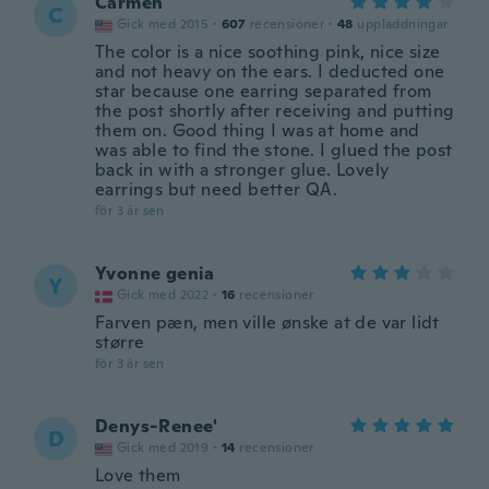
Carmen
C
Gick med 2015
·
607
recensioner
·
48
uppladdningar
The color is a nice soothing pink, nice size
and not heavy on the ears. I deducted one
star because one earring separated from
the post shortly after receiving and putting
them on. Good thing I was at home and
was able to find the stone. I glued the post
back in with a stronger glue. Lovely
earrings but need better QA.
för 3 år sen
Yvonne genia
Y
Gick med 2022
·
16
recensioner
Farven pæn, men ville ønske at de var lidt
større
för 3 år sen
Denys-Renee'
D
Gick med 2019
·
14
recensioner
Love them